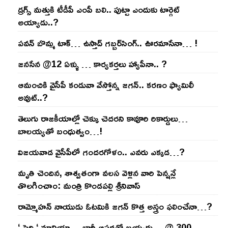
డ్రగ్స్ మత్తుకి టీడీపీ ఎంపీ బలి.. పుట్టా ఎందుకు టార్గెట్
అయ్యాడు..?
ప‌వ‌న్ బొమ్మ టాక్‌… ఉస్తాద్ గ‌బ్బ‌ర్‌సింగ్‌.. ఊర‌మాసేనా… !
జనసేన @12 ఏళ్ళు … కార్యకర్తలు హ్యాపీనా.. ?
ఆమంచికి వైసీపీ కండువా వేస్తోన్న జ‌గ‌న్‌.. క‌ర‌ణం ఫ్యామిలీ
అవుట్‌..?
తెలుగు రాజ‌కీయాల్లో చెక్కు చెద‌ర‌ని కావూరి రికార్డులు…
బాల‌య్యతో బంధుత్వం…!
విజ‌య‌వాడ వైసీపీలో గంద‌ర‌గోళం.. ఎవ‌రు ఎక్క‌డ‌…?
మృతి చెందిన, శాశ్వతంగా వలస వెళ్లిన వారి పెన్ష‌న్లే
తొల‌గించాం: మంత్రి కొండపల్లి శ్రీనివాస్
రామ్మోహ‌న్ నాయుడు ఓట‌మికి జ‌గ‌న్ కొత్త అస్త్రం ఫ‌లించేనా…?
‘ పెద్ది ‘ మానియా… భారీ ఆప‌ర్ల‌తో బ‌య్య‌ర్లు… @ 300