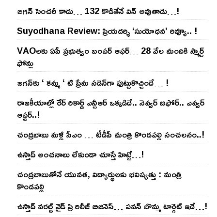
జ‌గ‌న్ సెంచ‌రీ కాదు… 132 కొడితేనే విన్ అవుతాడు…!
Suyodhana Review: ప్రియదర్శి ‘సుయోధన’ రివ్యూ.. !
VAOల‌కు ఏపీ ప్ర‌భుత్వం బంప‌ర్ ఆఫ‌ర్‌… 28 వేల మందికి స్మార్ట్
ఫోన్లు
జ‌గ‌న్‌కు ‘ క‌మ్మ ‘ టి ప్రేమ స‌డెన్‌గా పుట్టుకొచ్చిందే… !
రాజ‌కీయాల్లో రేర్ రికార్డ్ ఎన్టీఆర్ ఒక్క‌డిదే.. నెవ్వ‌ర్ బిఫోర్‌.. ఎవ్వ‌ర్
ఆఫ్ట‌ర్‌..!
చంద్ర‌బాబు మ‌ళ్లీ సీఎం … టీడీపీ మంత్రి కొండ‌ప‌ల్లి సంచ‌ల‌నం..!
ఉస్తాద్ అంచ‌నాలు లేకుండా చూస్తే హిట్టే…!
చంద్ర‌బాబుతోనే యువ‌త‌, విద్యార్థుల‌కు భ‌విష్య‌త్తు : మంత్రి
కొండ‌ప‌ల్లి
ఉస్తాద్ వ‌ర‌ల్డ్ వైడ్ ప్రి రిలీజ్ బిజినెస్‌… ప‌వ‌న్ బొమ్మ టార్గెట్ ఇదే…!