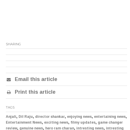
SHARING
Email this article
Print this article
TAGS
,
,
,
,
,
Anjali
Dil Raju
director shankar
enjoying news
entertaining news
,
,
,
Entertainment News
exciting news
filmy updates
game changer
,
,
,
,
review
genuine news
hero ram charan
intresting news
intresting