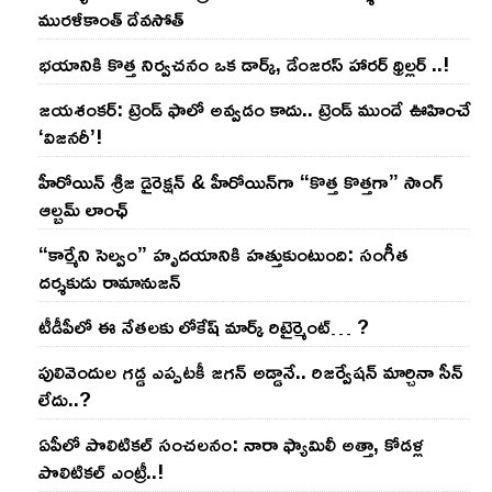
మురళీకాంత్ దేవసోత్
భయానికి కొత్త నిర్వచనం ఒక డార్క్, డేంజరస్ హారర్ థ్రిల్లర్ ..!
జయశంకర్: ట్రెండ్‌ ఫాలో అవ్వడం కాదు.. ట్రెండ్‌ ముందే ఊహించే
‘విజనరీ’!
హీరోయిన్ శ్రీజ డైరెక్ష‌న్ & హీరోయిన్‌గా “కొత్త కొత్తగా” సాంగ్
ఆల్బమ్ లాంఛ్
“కార్మేని సెల్వం” హృదయానికి హత్తుకుంటుంది: సంగీత
దర్శకుడు రామానుజన్
టీడీపీలో ఈ నేత‌ల‌కు లోకేష్ మార్క్ రిటైర్మెంట్‌… ?
పులివెందుల గ‌డ్డ ఎప్ప‌ట‌కీ జ‌గ‌న్ అడ్డానే.. రిజ‌ర్వేష‌న్ మార్చినా సీన్
లేదు..?
ఏపీలో పొలిటిక‌ల్ సంచ‌ల‌నం: నారా ఫ్యామిలీ అత్తా, కోడ‌ళ్ల
పొలిటికల్ ఎంట్రీ..!