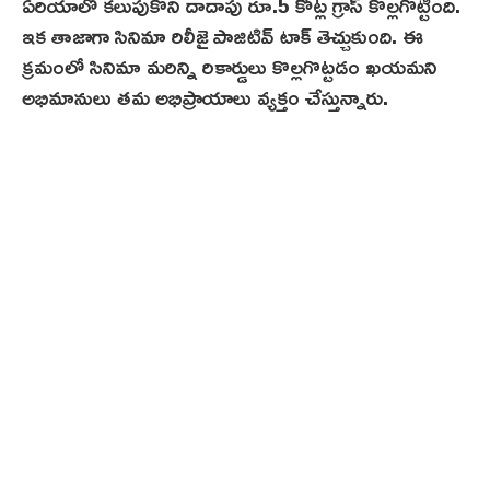
ఏరియాలో కలుపుకొని దాదాపు రూ.5 కోట్ల గ్రాస్ కొల్లగొట్టింది.
ఇక తాజాగా సినిమా రిలీజై పాజిటివ్ టాక్ తెచ్చుకుంది. ఈ
క్రమంలో సినిమా మరిన్ని రికార్డులు కొల్లగొట్ట‌డం ఖ‌య‌మ‌ని
అభిమానులు తమ అభిప్రాయాలు వ్యక్తం చేస్తున్నారు.