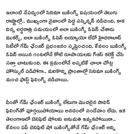
ఇలాంటి నేప‌ద్యంలో సినిమా బుకింగ్స్ విషయంలో తెలుగు
రాష్ట్రాల్లో.. ముఖ్యంగా నైజాంలో పెద్ద సస్పెన్షన్ నడిచింది. కాక
నిన్న‌ అర్ధరాత్రి సమయంలో అలా బుకింగ్స్ ఓపెన్ చేశారు
ముక‌ర్స్‌. అలా బుకింగ్స్ ఓపెన్ అయ్యాయో లేదో హైదరాబాద్
సిటీలో గేమ్ ఛేంజర్ ప్రభంజనం సృష్టించింది. కేవలం బుకింగ్స్
ఓపెన్ అయిన గంటలోనే కోటి రూపాయలకు గ్ఆస్‌ కలెక్ట్ చేసి
సత్తా చాటుకుంది. ఈ క్రమంలోనే అప్పటికే చాలా చోట్ల
హౌస్ఫుల్‌ పడిపోగా.. మరికొన్ని ప్రాంతాల్లో సినిమా బుకింగ్స్
మంచి ఫాస్ట్ ఫిలింగ్స్ నడిచాయి.
దీంతో గేమ్ ఛేంజ‌ర్‌ బుకింగ్స్ లేటుగా మొదలైన సాలిడ్
ఫిలింగ్‌తో పూర్తయిపోయాయి అన‌డంలో సందేహం లేదు. ఇక
తెలంగాణలో బెనిఫిట్ షోల‌కు అనుమతి ఇవ్వకపోయినా..
కేవలం ఏపీ బెనిఫిట్ షో బుకింగ్స్‌తోనే గేమ్ ఛేంజర్ అన్ని