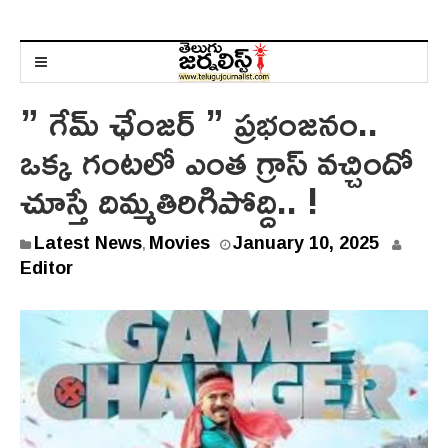
” గేమ్ ఛేంజర్ ” ప్రభంజనం..
ఒక్క గంటలో ఎంత గ్రాస్ వచ్చిందో
చూస్తే దిమ్మతిరిగిపోద్ది.. !
J
Latest News
Movies
January 10, 2025
,
a
Editor
n
u
a
r
y
1
0