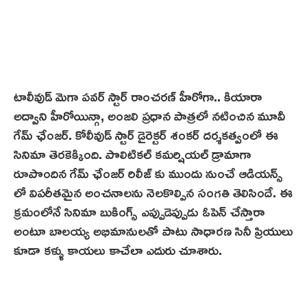
టాలీవుడ్ మెగా పవర్ స్టార్ రాంచరణ్ హీరోగా.. కియారా
అద్వాని హీరోయిన్గా, అంజలి ప్రధాన పాత్రలో నటించిన మూవీ
గేమ్ ఛేంజర్. కోలీవుడ్ స్టార్ డైరెక్టర్ శంకర్ దర్శకత్వంలో ఈ
సినిమా తెర‌కెక్కింది. పొలిటికల్ కమర్షియల్ డ్రామాగా
రూపొందిన గేమ్ ఛేంజ‌ర్‌ రిలీజ్ కు ముందు నుంచే ఆడియన్స్
లో విపరీతమైన అంచనాలను నెలకొల్పిన సంగతి తెలిసిందే. ఈ
క్రమంలోనే సినిమా బుకింగ్స్ ఎప్పుడెప్పుడు ఓపెన్ చేస్తారా
అంటూ బాలయ్య అభిమానులతో పాటు సాధార‌ణ‌ సినీ ప్రియులు
కూడా కళ్ళు కాయలు కాచేలా ఎదురు చూశారు.