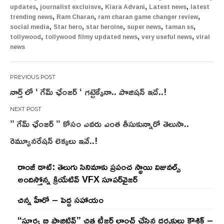
,
,
,
,
updates
journalist excluisve
Kiara Advani
Latest news
latest
,
,
,
trending news
Ram Charan
ram charan game changer review
,
,
,
,
,
social media
Star hero
star heroine
super news
taman ss
,
,
,
tollywood
tollywood filmy updated news
very useful news
viral
news
Post
నార్త్ లో ‘ గేమ్ ఛేంజర్ ‘ గట్టెక్కేనా.. పొజిష‌న్ ఇదే..!
navigation
” గేమ్ ఛేంజర్ ” కోసం ఎవరు ఎంత తీసుకున్నారో తెలుసా..
రెమ్యూనరేషన్ లెక్కలు ఇవే..!
రాంజీ డాట్: తెలుగు సినిమాకు ప్రపంచ స్థాయి విజువల్స్
అందిస్తోన్న క్రియేటివ్ VFX సూపర్‌వైజర్
చిన్న హీరో – పెద్ద సహాయం
“సూర్య బి పాజిటివ్” చిత్ర టీజర్ లాంచ్ చేసిన‌ దర్శకులు కౌశిక్ –