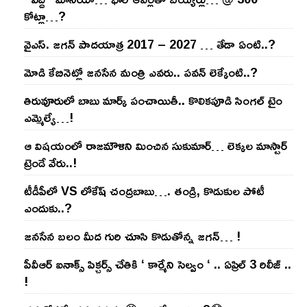
కోట్లా…?
వైఎస్‌. జ‌గ‌న్ పాద‌యాత్ర 2017 – 2027 … తేడా ఏంటి..?
మోడి కేబినెట్లో జ‌నసేన మంత్రి ఎవ‌రు.. ప‌వ‌న్ లెక్కేంటి..?
తిరువూరులో బాబు మార్క్ పంచాయితీ.. కొలిక‌పూడి సింగ‌ల్ టైం
ఎమ్మెల్యే…!
ఆ విష‌యంలో రాజ‌మౌళిని మించిన సుకుమార్‌… లెక్క‌ల మాస్టార్
ట్రెండే వేరు..!
టీడీపీలో VS లోకేష్ చంద్ర‌బాబు…. తండ్రి, కొడుకుల పోటీ
ఎందుకు..?
జ‌న‌సేన బ‌లం మీద గురి చూసి కొడుతోన్న జ‌గ‌న్‌… !
పీవీఆర్ ఐనాక్స్ పిక్చర్స్ చేతికి ‘ కార్మేని సెల్వం ‘ .. ఏప్రిల్ 3 రిలీజ్ ..
!