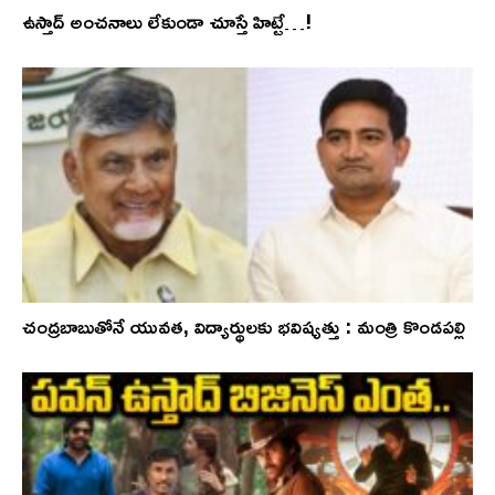
ఉస్తాద్ అంచ‌నాలు లేకుండా చూస్తే హిట్టే…!
చంద్ర‌బాబుతోనే యువ‌త‌, విద్యార్థుల‌కు భ‌విష్య‌త్తు : మంత్రి కొండ‌ప‌ల్లి