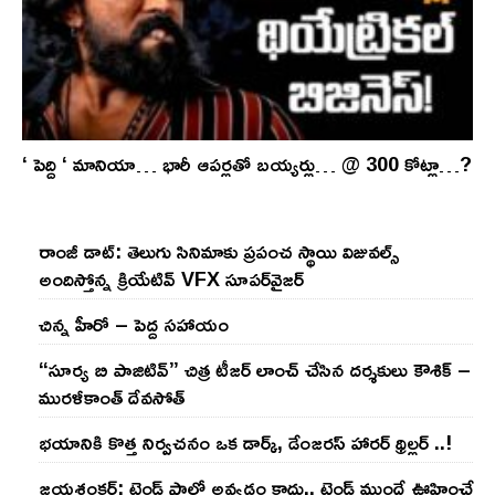
‘ పెద్ది ‘ మానియా… భారీ ఆప‌ర్ల‌తో బ‌య్య‌ర్లు… @ 300 కోట్లా…?
రాంజీ డాట్: తెలుగు సినిమాకు ప్రపంచ స్థాయి విజువల్స్
అందిస్తోన్న క్రియేటివ్ VFX సూపర్‌వైజర్
చిన్న హీరో – పెద్ద సహాయం
“సూర్య బి పాజిటివ్” చిత్ర టీజర్ లాంచ్ చేసిన‌ దర్శకులు కౌశిక్ –
మురళీకాంత్ దేవసోత్
భయానికి కొత్త నిర్వచనం ఒక డార్క్, డేంజరస్ హారర్ థ్రిల్లర్ ..!
జయశంకర్: ట్రెండ్‌ ఫాలో అవ్వడం కాదు.. ట్రెండ్‌ ముందే ఊహించే