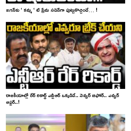
జ‌గ‌న్‌కు ‘ క‌మ్మ ‘ టి ప్రేమ స‌డెన్‌గా పుట్టుకొచ్చిందే… !
రాజ‌కీయాల్లో రేర్ రికార్డ్ ఎన్టీఆర్ ఒక్క‌డిదే.. నెవ్వ‌ర్ బిఫోర్‌.. ఎవ్వ‌ర్
ఆఫ్ట‌ర్‌..!