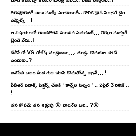
తిరువూరులో బాబు మార్క్ పంచాయితీ.. కొలిక‌పూడి సింగ‌ల్ టైం
ఎమ్మెల్యే…!
ఆ విష‌యంలో రాజ‌మౌళిని మించిన సుకుమార్‌… లెక్క‌ల మాస్టార్
ట్రెండే వేరు..!
టీడీపీలో VS లోకేష్ చంద్ర‌బాబు…. తండ్రి, కొడుకుల పోటీ
ఎందుకు..?
జ‌న‌సేన బ‌లం మీద గురి చూసి కొడుతోన్న జ‌గ‌న్‌… !
పీవీఆర్ ఐనాక్స్ పిక్చర్స్ చేతికి ‘ కార్మేని సెల్వం ‘ .. ఏప్రిల్ 3 రిలీజ్ ..
!
తన కోపమే తన శత్రువు 😡 బాలినేని బలి.. ?😟