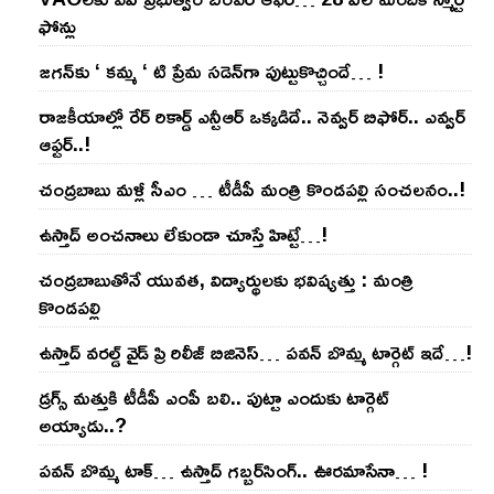
ఫోన్లు
జ‌గ‌న్‌కు ‘ క‌మ్మ ‘ టి ప్రేమ స‌డెన్‌గా పుట్టుకొచ్చిందే… !
రాజ‌కీయాల్లో రేర్ రికార్డ్ ఎన్టీఆర్ ఒక్క‌డిదే.. నెవ్వ‌ర్ బిఫోర్‌.. ఎవ్వ‌ర్
ఆఫ్ట‌ర్‌..!
చంద్ర‌బాబు మ‌ళ్లీ సీఎం … టీడీపీ మంత్రి కొండ‌ప‌ల్లి సంచ‌ల‌నం..!
ఉస్తాద్ అంచ‌నాలు లేకుండా చూస్తే హిట్టే…!
చంద్ర‌బాబుతోనే యువ‌త‌, విద్యార్థుల‌కు భ‌విష్య‌త్తు : మంత్రి
కొండ‌ప‌ల్లి
ఉస్తాద్ వ‌ర‌ల్డ్ వైడ్ ప్రి రిలీజ్ బిజినెస్‌… ప‌వ‌న్ బొమ్మ టార్గెట్ ఇదే…!
డ్రగ్స్ మత్తుకి టీడీపీ ఎంపీ బలి.. పుట్టా ఎందుకు టార్గెట్
అయ్యాడు..?
ప‌వ‌న్ బొమ్మ టాక్‌… ఉస్తాద్ గ‌బ్బ‌ర్‌సింగ్‌.. ఊర‌మాసేనా… !