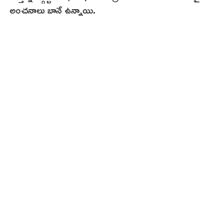
అంచనాలు బానే ఉన్నాయి.