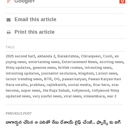
Google+
0
Email this article
Print this article
TAGS
,
,
,
,
,
2025 second half
akhanda 2
Balakrishna
Chiranjeevi
Cooli
en
,
,
,
,
joying news
entertaining news
Entertainment News
exciting news
,
,
,
,
filmy updates
genuine news
hrithik roshan
intresting news
,
,
,
,
intresting updates
journalist excluisve
kingdom
Latest news
,
,
,
,
latest trending news
NTR
OG
pawan kalyan
Pawan Kalyan Hari
,
,
,
,
,
Hara verallu
prabhas
rajinikanth
social media
Star hero
star
,
,
,
,
heroine
super news
the Raja Sahab
tollywood
tollywood filmy
,
,
,
,
updated news
very useful news
viral news
viswambara
war 2
Post
నాగార్జున చేసిన ఆ ప‌నితో రేణు దేశాయ్ లైఫ్ చేంజ్.. ఫ్యాన్స్ కు బిగ్
navigation