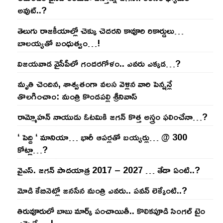
అవుట్‌..?
తెలుగు రాజ‌కీయాల్లో చెక్కు చెద‌ర‌ని కావూరి రికార్డులు…
బాల‌య్యతో బంధుత్వం…!
విజ‌య‌వాడ వైసీపీలో గంద‌ర‌గోళం.. ఎవ‌రు ఎక్క‌డ‌…?
మృతి చెందిన, శాశ్వతంగా వలస వెళ్లిన వారి పెన్ష‌న్లే
తొల‌గించాం: మంత్రి కొండపల్లి శ్రీనివాస్
రామ్మోహ‌న్ నాయుడు ఓట‌మికి జ‌గ‌న్ కొత్త అస్త్రం ఫ‌లించేనా…?
‘ పెద్ది ‘ మానియా… భారీ ఆప‌ర్ల‌తో బ‌య్య‌ర్లు… @ 300
కోట్లా…?
వైఎస్‌. జ‌గ‌న్ పాద‌యాత్ర 2017 – 2027 … తేడా ఏంటి..?
మోడి కేబినెట్లో జ‌నసేన మంత్రి ఎవ‌రు.. ప‌వ‌న్ లెక్కేంటి..?
తిరువూరులో బాబు మార్క్ పంచాయితీ.. కొలిక‌పూడి సింగ‌ల్ టైం