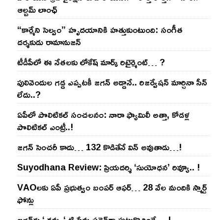
ఆల్బమ్ లాంఛ్
“కార్మేని సెల్వం” హృదయానికి హత్తుకుంటుంది: సంగీత
దర్శకుడు రామానుజన్
టీడీపీలో ఈ నేత‌ల‌కు లోకేష్ మార్క్ రిటైర్మెంట్‌… ?
పులివెందుల గ‌డ్డ ఎప్ప‌ట‌కీ జ‌గ‌న్ అడ్డానే.. రిజ‌ర్వేష‌న్ మార్చినా సీన్
లేదు..?
ఏపీలో పొలిటిక‌ల్ సంచ‌ల‌నం: నారా ఫ్యామిలీ అత్తా, కోడ‌ళ్ల
పొలిటికల్ ఎంట్రీ..!
జ‌గ‌న్ సెంచ‌రీ కాదు… 132 కొడితేనే విన్ అవుతాడు…!
Suyodhana Review: ప్రియదర్శి ‘సుయోధన’ రివ్యూ.. !
VAOల‌కు ఏపీ ప్ర‌భుత్వం బంప‌ర్ ఆఫ‌ర్‌… 28 వేల మందికి స్మార్ట్
ఫోన్లు
జ‌గ‌న్‌కు ‘ క‌మ్మ ‘ టి ప్రేమ స‌డెన్‌గా పుట్టుకొచ్చిందే… !