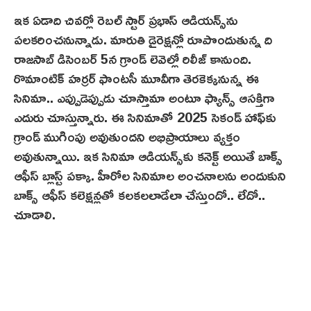
ఇక ఏడాది చివ‌ర్లో రెబల్ స్టార్ ప్రభాస్ ఆడియన్స్‌ను
పలకరించనున్నాడు. మారుతి డైరెక్షన్లో రూపొందుతున్న ది
రాజసాబ్‌ డిసెంబర్ 5న గ్రాండ్ లెవెల్లో రిలీజ్ కానుంది.
రొమాంటిక్ హర్రర్ ఫాంటసీ మూవీగా తెర‌కెక్క‌నున్న ఈ
సినిమా.. ఎప్పుడెప్పుడు చూస్తామా అంటూ ఫ్యాన్స్ ఆసక్తిగా
ఎదురు చూస్తున్నారు. ఈ సినిమాతో 2025 సెకండ్ హాఫ్‌కు
గ్రాండ్ ముగింపు అవుతుందని అభిప్రాయాలు వ్యక్తం
అవుతున్నాయి. ఇక సినిమా ఆడియన్స్‌కు కనెక్ట్ అయితే బాక్స్
ఆఫీస్ బ్లాస్ట్ పక్కా. హీరోల సినిమాల అంచనాలను అందుకుని
బాక్స్ ఆఫీస్ కలెక్షన్లతో కలకలలాడేలా చేస్తుందో.. లేదో..
చూడాలి.