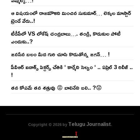
ఎమ్మెల్యే…!
ఆ విష‌యంలో రాజ‌మౌళిని మించిన సుకుమార్‌… లెక్క‌ల మాస్టార్
ట్రెండే వేరు..!
టీడీపీలో VS లోకేష్ చంద్ర‌బాబు…. తండ్రి, కొడుకుల పోటీ
ఎందుకు..?
జ‌న‌సేన బ‌లం మీద గురి చూసి కొడుతోన్న జ‌గ‌న్‌… !
పీవీఆర్ ఐనాక్స్ పిక్చర్స్ చేతికి ‘ కార్మేని సెల్వం ‘ .. ఏప్రిల్ 3 రిలీజ్ ..
!
తన కోపమే తన శత్రువు 😡 బాలినేని బలి.. ?😟
Telugu Journalist
Copyright © 2026 by
.