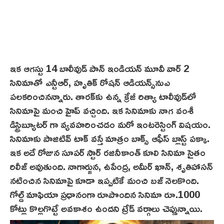
ఇక ఆగస్టు 14 బాలీవుడ్ పాన్ ఇండియన్ మూవీ వార్ 2
సినిమాతో ఎన్టీఆర్, హృతిక్ రోషన్ ఆడియన్స్‌నుఎ
పలకరించినన్నారు. తారక్‌కు ఉన్న క్రేజీ రిత్యా టాలీవుడ్‌లో
సినిమాపై మంచి హైప్ వ‌చ్చింది. ఇక సినిమాకు నాగ వంశీ
డిస్ట్రిబ్యూటర్ గా వ్యవహరించడం మరో ఇంటరెస్టింగ్ విషయం.
సినిమాకు పాజిటివ్ టాక్ వస్తే మాత్రం బాక్స్ ఆఫీస్ బ్లాస్ట్ పక్కా.
ఇక అదే రోజున సూపర్ స్టార్ రజినీకాంత్ కూలి సినిమా సైతం
రిలీజ్ అవుతుంది. నాగార్జున, ఉపేంద్ర, అమీర్ ఖాన్, శృతిహాసన్
నటించిన సినిమాపై కూడా ఇప్పటికే మంచి బ‌జ్ నెల‌కొంది.
గోల్డ్ మాఫియా ప్రధానంగా రూపొందిన సినిమా రూ.1000
కోట్లు కొల్లగొట్టే అవకాశం ఉందని ట్రేడ్ వ‌ర్గాలు చెప్తున్నాయి.