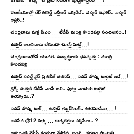
రాజ‌కీయాల్లో రేర్ రికార్డ్ ఎన్టీఆర్ ఒక్క‌డిదే.. నెవ్వ‌ర్ బిఫోర్‌.. ఎవ్వ‌ర్
ఆఫ్ట‌ర్‌..!
చంద్ర‌బాబు మ‌ళ్లీ సీఎం … టీడీపీ మంత్రి కొండ‌ప‌ల్లి సంచ‌ల‌నం..!
ఉస్తాద్ అంచ‌నాలు లేకుండా చూస్తే హిట్టే…!
చంద్ర‌బాబుతోనే యువ‌త‌, విద్యార్థుల‌కు భ‌విష్య‌త్తు : మంత్రి
కొండ‌ప‌ల్లి
ఉస్తాద్ వ‌ర‌ల్డ్ వైడ్ ప్రి రిలీజ్ బిజినెస్‌… ప‌వ‌న్ బొమ్మ టార్గెట్ ఇదే…!
డ్రగ్స్ మత్తుకి టీడీపీ ఎంపీ బలి.. పుట్టా ఎందుకు టార్గెట్
అయ్యాడు..?
ప‌వ‌న్ బొమ్మ టాక్‌… ఉస్తాద్ గ‌బ్బ‌ర్‌సింగ్‌.. ఊర‌మాసేనా… !
జనసేన @12 ఏళ్ళు … కార్యకర్తలు హ్యాపీనా.. ?
ఆమంచికి వైసీపీ కండువా వేస్తోన్న జ‌గ‌న్‌.. క‌ర‌ణం ఫ్యామిలీ