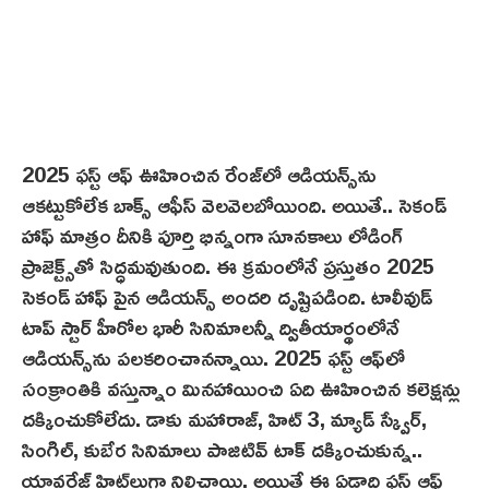
2025 ఫస్ట్ ఆఫ్ ఊహించిన రేంజ్‌లో ఆడియన్స్‌ను
ఆకట్టుకోలేక బాక్స్ ఆఫీస్ వెల‌వెల‌బోయింది. అయితే.. సెకండ్
హాఫ్ మాత్రం దీనికి పూర్తి భిన్నంగా సూన‌కాలు లోడింగ్
ప్రాజెక్ట్స్‌తో సిద్ధమవుతుంది. ఈ క్రమంలోనే ప్రస్తుతం 2025
సెకండ్ హాఫ్ పైన ఆడియన్స్ అందరి దృష్టిపడింది. టాలీవుడ్
టాప్ స్టార్ హీరోల భారీ సినిమాలన్నీ ద్వితీయార్థంలోనే
ఆడియన్స్‌ను పలకరించానన్నాయి. 2025 ఫస్ట్ ఆఫ్‌లో
సంక్రాంతికి వస్తున్నాం మినహాయించి ఏది ఊహించిన కలెక్షన్లు
దక్కించుకోలేదు. డాకు మహారాజ్, హిట్ 3, మ్యాడ్ స్క్వేర్,
సింగిల్, కుబేర సినిమాలు పాజిటివ్ టాక్ దక్కించుకున్న..
యావరేజ్ హిట్‌లుగా నిలిచాయి. అయితే ఈ ఏడాది ఫస్ట్ ఆఫ్