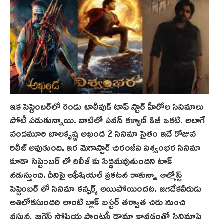
ఇక సెప్టెంబర్‌లో రెండు టాలీవుడ్ టాప్ స్టార్ హీరోల సినిమాలు
పోటీ పడుతున్నాయి. వాటిలో పవన్ కళ్యాణ్ ఓజీ ఒక‌టి. అలాగే
నందమూరి బాలకృష్ణ అఖండ 2 సినిమా సైతం ఇదే రోజున
రిలీజ్ అవుతుంది. ఇర మెగాస్టార్ చిరంజీవి విశ్వంభర సినిమా
కూడా సెప్టెంబర్ లో రిలీజ్ కు సిద్ధమవుతుందని టాక్
నడుస్తుంది. దీనిపై అఫీషియల్ ప్రక‌ట‌న‌ రాకున్నా ఆల్మోస్ట్
సెప్టెంబర్ లో సినిమా కన్ఫర్మ్ అయిపోయిందట. జగదేకవీరుడు
అతిలోకసుందరి లాంటి బ్లాక్ బస్టర్ తర్వాత చిరు నుంచి
వస్తున్న బిగ్గెస్ట్ సోషియ ఫాంటసీ డ్రామా కావడంతో సినిమాపై