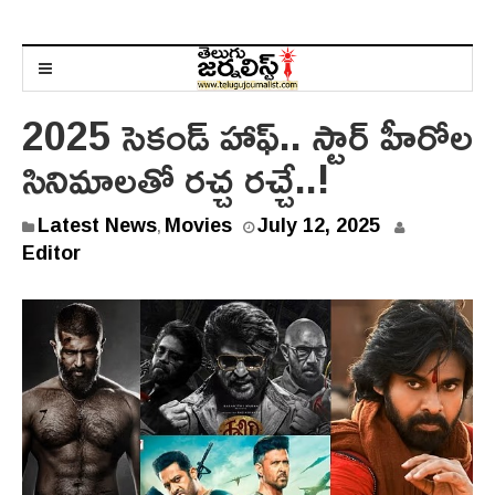
2025 సెకండ్ హాఫ్.. స్టార్ హీరోల
సినిమాలతో రచ్చ రచ్చే..!
J
Latest News
Movies
July 12, 2025
,
u
Editor
l
y
1
2
,
2
0
2