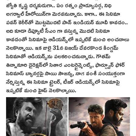
జ్యోతి కృష్ణ దర్శకుడుగా.. ఏం రత్నం ప్రొడ్యూసర్గ, నిధి
అగ‌ర్వాల్ హీరోయిన్‌గా మెర‌వ‌నున్నారు. కాగా.. ఈ సినిమా
ప‌వ‌న్ కెరీర్‌తో మొట్టమొదటి పాన్ ఇండియన్ మూవీ కావడం..
అది కూడా డిప్యూటీ సీఎం గా వస్తున్న మొదటి సినిమా
కావడంతో సినిమాపై ఆడియన్స్‌లో ఇప్పటికే మంచి అంచనాలు
నెల‌కొన్నాయి. ఇక జులై 31న‌ విజయ్ దేవరకొండ కింగ్డమ్
సినిమాతో ఆడియన్స్‌ను పలకరించనున్నాడు. గౌతమ్
తిన్నానూరి డైరెక్షన్‌లో సితార ఎంటర్టైన్మెంట్స్, ఫార్చ్యూన్ ఫోర్
సినిమాస్ బ్యానర్లపై సాయి సౌజన్య, నాగ వంశీ సంయుక్తంగా
నేర్మిస్తున్న ఈ సినిమా ట్రైలర్, టీజర్ ఆడియన్స్‌లో సినిమాపై
ఇప్ప‌టికే మంచి హైప్ నెలకొల్పాయి.