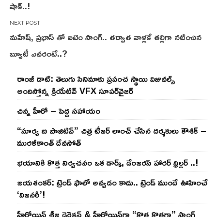
షాక్..!
మహేష్, ప్రభాస్ తో ఐటెం సాంగ్.. తర్వాత వాళ్లకే తల్లిగా నటించిన
బ్యూటీ ఎవరంటే..?
రాంజీ డాట్: తెలుగు సినిమాకు ప్రపంచ స్థాయి విజువల్స్
అందిస్తోన్న క్రియేటివ్ VFX సూపర్‌వైజర్
చిన్న హీరో – పెద్ద సహాయం
“సూర్య బి పాజిటివ్” చిత్ర టీజర్ లాంచ్ చేసిన‌ దర్శకులు కౌశిక్ –
మురళీకాంత్ దేవసోత్
భయానికి కొత్త నిర్వచనం ఒక డార్క్, డేంజరస్ హారర్ థ్రిల్లర్ ..!
జయశంకర్: ట్రెండ్‌ ఫాలో అవ్వడం కాదు.. ట్రెండ్‌ ముందే ఊహించే
‘విజనరీ’!
హీరోయిన్ శ్రీజ డైరెక్ష‌న్ & హీరోయిన్‌గా “కొత్త కొత్తగా” సాంగ్