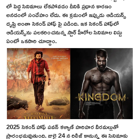
లో పెద్ద సినిమాలు లేకపోవడం దీనికి ప్రధాన కారణం
అనడంలో సందేహం లేదు. ఈ క్రమంలో ఇప్పుడు ఆడియన్స్
దృష్టి అంతా సెకండ్ హాఫ్ పై ప‌డింది. ఇక సెకండ్ హాఫ్‌లో
ఆడియన్స్‌ను పలకరించనున్న స్టార్ హీరోల సినిమాల లిస్టు
ఏంటో ఒకసారి చూద్దాం.
2025 సెకండ్ హాఫ్ పవన్ కళ్యాణ్ హరిహర వీరమల్లుతో
ప్రారంభమవుతుంది. జులై 24 న‌ రిలీజ్ కానున్న ఈ సినిమాకు