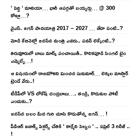
‘ పెద్ది ‘ మానియా… భారీ ఆప‌ర్ల‌తో బ‌య్య‌ర్లు… @ 300
కోట్లా…?
వైఎస్‌. జ‌గ‌న్ పాద‌యాత్ర 2017 – 2027 … తేడా ఏంటి..?
మోడి కేబినెట్లో జ‌నసేన మంత్రి ఎవ‌రు.. ప‌వ‌న్ లెక్కేంటి..?
తిరువూరులో బాబు మార్క్ పంచాయితీ.. కొలిక‌పూడి సింగ‌ల్ టైం
ఎమ్మెల్యే…!
ఆ విష‌యంలో రాజ‌మౌళిని మించిన సుకుమార్‌… లెక్క‌ల మాస్టార్
ట్రెండే వేరు..!
టీడీపీలో VS లోకేష్ చంద్ర‌బాబు…. తండ్రి, కొడుకుల పోటీ
ఎందుకు..?
జ‌న‌సేన బ‌లం మీద గురి చూసి కొడుతోన్న జ‌గ‌న్‌… !
పీవీఆర్ ఐనాక్స్ పిక్చర్స్ చేతికి ‘ కార్మేని సెల్వం ‘ .. ఏప్రిల్ 3 రిలీజ్ ..
!