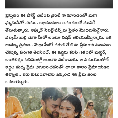
ప్రస్తుతం ఈ పోస్ట్ నెటింట‌ వైరల్ గా మారడంతో మెగా
ఫ్యామిలీతో పాటు.. అభిమానులు ఆనందంలో మునిగి
తేలుతున్నారు. అప్పుడే సెలబ్రేషన్స్‌ను సైతం మొదలుపెట్టేశారు.
వెల్కమ్ బుల్లి మెగా హీరో అంటూ విషెస్ తెలియజేస్తున్నారు. ఇక
లావణ్య త్రిపాఠి.. మెగా హీరో వరుణ్ తేజ్ ను ప్రేమించి వివాహం
చేస్తున్న సంగతి తెలిసిందే. ఈ ఇద్దరు కలిసి గతంలో మిస్టర్,
అంతరిక్షం సినిమాల్లో జంటగా నటించారు. ఆ సమయంలోనే
ఇద్దరి మధ్య ప్రేమ చిగురించడంతో చాలా కాలం ప్రేమాయ‌ణం
తర్వాత.. ఇరు కుటుంబాలను ఒప్పించి ఈ ప్రేమ జంట
ఒకటయ్యారు.