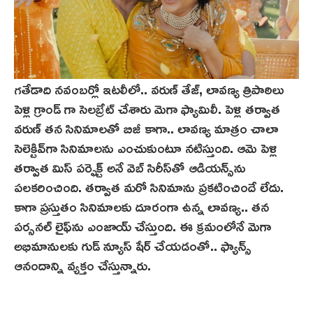
గతేడాది నవంబర్లో ఇటలీలో.. వరుణ్ తేజ్, లావణ్య త్రిపాఠిలు
పెళ్లి గ్రాండ్ గా సెలబ్రేట్ చేశారు మెగా ఫ్యామిలీ. పెళ్లి తర్వాత
వరుణ్‌ తన సినిమాలతో బిజీ కాగా.. లావణ్య మాత్రం చాలా
సెలెక్టివ్‌గా సినిమాలను ఎంచుకుంటూ నటిస్తుంది. ఆమె పెళ్లి
తర్వాత మిస్ పర్ఫెక్ట్ అనే వెబ్ సిరీస్‌తో ఆడియన్స్‌ను
పలకరించింది. తర్వాత మరో సినిమాను ప్రకటించిందే లేదు.
కాగా ప్రస్తుతం సినిమాలకు దూరంగా ఉన్న లావణ్య.. తన
పర్సనల్ లైఫ్‌ను ఎంజాయ్ చేస్తుంది. ఈ క్రమంలోనే మెగా
అభిమానులకు గుడ్ న్యూస్ షేర్ చేయడంతో.. ఫ్యాన్స్
ఆనందాన్ని వ్యక్తం చేస్తున్నారు.