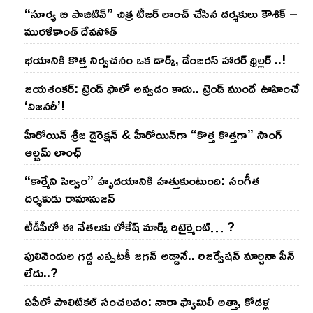
“సూర్య బి పాజిటివ్” చిత్ర టీజర్ లాంచ్ చేసిన‌ దర్శకులు కౌశిక్ –
మురళీకాంత్ దేవసోత్
భయానికి కొత్త నిర్వచనం ఒక డార్క్, డేంజరస్ హారర్ థ్రిల్లర్ ..!
జయశంకర్: ట్రెండ్‌ ఫాలో అవ్వడం కాదు.. ట్రెండ్‌ ముందే ఊహించే
‘విజనరీ’!
హీరోయిన్ శ్రీజ డైరెక్ష‌న్ & హీరోయిన్‌గా “కొత్త కొత్తగా” సాంగ్
ఆల్బమ్ లాంఛ్
“కార్మేని సెల్వం” హృదయానికి హత్తుకుంటుంది: సంగీత
దర్శకుడు రామానుజన్
టీడీపీలో ఈ నేత‌ల‌కు లోకేష్ మార్క్ రిటైర్మెంట్‌… ?
పులివెందుల గ‌డ్డ ఎప్ప‌ట‌కీ జ‌గ‌న్ అడ్డానే.. రిజ‌ర్వేష‌న్ మార్చినా సీన్
లేదు..?
ఏపీలో పొలిటిక‌ల్ సంచ‌ల‌నం: నారా ఫ్యామిలీ అత్తా, కోడ‌ళ్ల