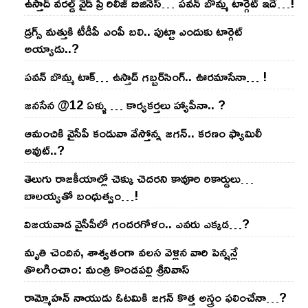
ఉస్తాద్ వ‌ర‌ల్డ్ వైడ్ ప్రి రిలీజ్ బిజినెస్‌… ప‌వ‌న్ బొమ్మ టార్గెట్ ఇదే…!
డ్రగ్స్ మత్తుకి టీడీపీ ఎంపీ బలి.. పుట్టా ఎందుకు టార్గెట్
అయ్యాడు..?
ప‌వ‌న్ బొమ్మ టాక్‌… ఉస్తాద్ గ‌బ్బ‌ర్‌సింగ్‌.. ఊర‌మాసేనా… !
జనసేన @12 ఏళ్ళు … కార్యకర్తలు హ్యాపీనా.. ?
ఆమంచికి వైసీపీ కండువా వేస్తోన్న జ‌గ‌న్‌.. క‌ర‌ణం ఫ్యామిలీ
అవుట్‌..?
తెలుగు రాజ‌కీయాల్లో చెక్కు చెద‌ర‌ని కావూరి రికార్డులు…
బాల‌య్యతో బంధుత్వం…!
విజ‌య‌వాడ వైసీపీలో గంద‌ర‌గోళం.. ఎవ‌రు ఎక్క‌డ‌…?
మృతి చెందిన, శాశ్వతంగా వలస వెళ్లిన వారి పెన్ష‌న్లే
తొల‌గించాం: మంత్రి కొండపల్లి శ్రీనివాస్
రామ్మోహ‌న్ నాయుడు ఓట‌మికి జ‌గ‌న్ కొత్త అస్త్రం ఫ‌లించేనా…?