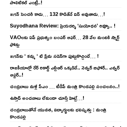
పొలిటికల్ ఎంట్రీ..!
జ‌గ‌న్ సెంచ‌రీ కాదు… 132 కొడితేనే విన్ అవుతాడు…!
Suyodhana Review: ప్రియదర్శి ‘సుయోధన’ రివ్యూ.. !
VAOల‌కు ఏపీ ప్ర‌భుత్వం బంప‌ర్ ఆఫ‌ర్‌… 28 వేల మందికి స్మార్ట్
ఫోన్లు
జ‌గ‌న్‌కు ‘ క‌మ్మ ‘ టి ప్రేమ స‌డెన్‌గా పుట్టుకొచ్చిందే… !
రాజ‌కీయాల్లో రేర్ రికార్డ్ ఎన్టీఆర్ ఒక్క‌డిదే.. నెవ్వ‌ర్ బిఫోర్‌.. ఎవ్వ‌ర్
ఆఫ్ట‌ర్‌..!
చంద్ర‌బాబు మ‌ళ్లీ సీఎం … టీడీపీ మంత్రి కొండ‌ప‌ల్లి సంచ‌ల‌నం..!
ఉస్తాద్ అంచ‌నాలు లేకుండా చూస్తే హిట్టే…!
చంద్ర‌బాబుతోనే యువ‌త‌, విద్యార్థుల‌కు భ‌విష్య‌త్తు : మంత్రి
కొండ‌ప‌ల్లి