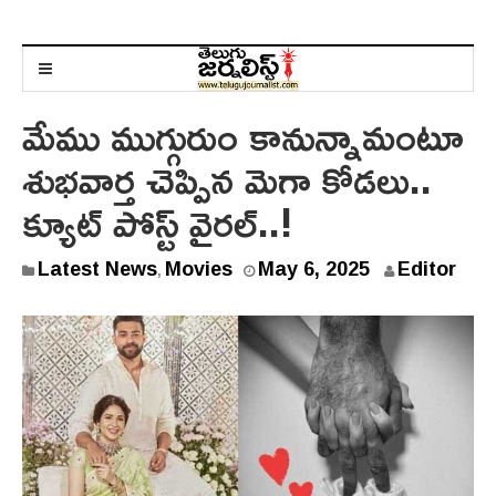
మేము ముగ్గురుం కానున్నామంటూ
శుభవార్త చెప్పిన మెగా కోడలు..
క్యూట్ పోస్ట్ వైర‌ల్‌..!
M
Latest News
Movies
May 6, 2025
Editor
,
a
y
6
,
2
0
2
5