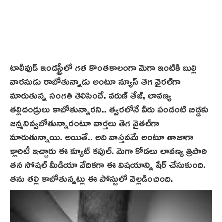
టాలీవుడ్ ఇండస్ట్రీలో గత కొంతకాలంగా మెగా ఇంటికి బుల్లి
వారసుడు రాబోతున్నాడు అంటూ న్యూస్ తెగ‌ వైరల్‌గా
మారుతున్న సంగతి తెలిసిందే. వరుణ్ తేజ్, లావణ్య
తల్లిదండ్రులు కాబోతున్నారని.. త్వరలోనే వీరు పండంటి బిడ్డకు
జన్మనివ్వబోతున్నారంటూ వార్తలు తెగ వైత‌ల్‌గా
మారుతున్నాయి. అయితే.. అది వాస్తవమే అంటూ తాజాగా
క్లారిటీ ఇచ్చారు ఈ క్యూట్ కపుల్. మెగా కోడలు లావణ్య త్రిపాఠి
తన సోషల్ మీడియా వేదికగా ఈ విషయాన్ని షేర్ చేసుకుంది.
తను తల్లి కాబోతున్నట్లు ఈ పోస్టులో వెల్లడించింది.