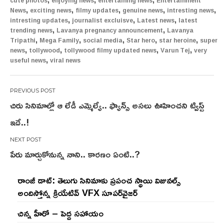
cute photos
enjoying news
entertaining news
Entertainment
,
,
,
,
,
News
exciting news
filmy updates
genuine news
intresting news
,
,
,
intresting updates
journalist excluisve
Latest news
latest
,
,
trending news
Lavanya pregnancy announcement
Lavanya
,
,
,
,
,
Tripathi
Mega Family
social media
Star hero
star heroine
super
,
,
,
,
news
tollywood
tollywood filmy updated news
Varun Tej
very
,
useful news
viral news
Post
చిరు సినిమాల్లో ఆ లేడీ ఎమ్మెల్యే.. ఫ్యాన్స్ అసలు ఊహించని ట్విస్ట్
navigation
ఇదే..!
పేరు మార్చుకోనున్న నాని.. కార‌ణం ఏంటి..?
రాంజీ డాట్: తెలుగు సినిమాకు ప్రపంచ స్థాయి విజువల్స్
అందిస్తోన్న క్రియేటివ్ VFX సూపర్‌వైజర్
చిన్న హీరో – పెద్ద సహాయం