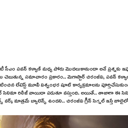
డిప్యూటీ సీఎం పవన్ కళ్యాణ్ మధ్య పోరు మొదలుకానుందా అనే ప్రశ్నకు ఇప
లు చెబుతున్న సమాచారం ప్రకారం.. మెగాస్టార్ చిరంజీవి, పవన్ కళ్యా
ించిన లేటెస్ట్ మూవీ విశ్వంభర షూట్ కార్యక్రమాలను పూర్తిచేసుకుంద
ంలోనే సినిమా రిలీజ్ వాయిదా పడుతూ వస్తుంది. అయితే.. తాజాగా ఈ సి
క్స్ వర్క్‌ మాత్రమే బ్యాలెన్స్ ఉందని.. చిరంజీవి గ్రీన్ సిగ్నల్ ఇస్తే జూలైల