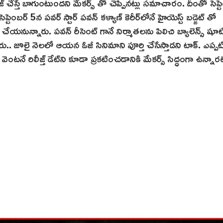
్ చేస్తే బాగుంటుందని మేకర్స్ తో చెప్పినట్లు సమాచారం. దీంతో సెప్ట
టెంబర్ 5న పవర్ స్టార్ పవన్ కళ్యాణ్ కెరీర్‌లోనే హైయెస్ట్ బడ్జెట్ తో
 చేయనున్నారు. పవన్ రీసెంట్ గానే నిర్మాతలను పిలిచి బ్యాలెన్స్ షూట
ప్పారు.. జూలై నెలలో ఆయన ఓజీ సినిమాని పూర్తి చేసేస్తాడని టాక్. ఎప్పట
ే వెంటనే రిలీజ్త్ డేట్‌ని కూడా ప్రకటించడానికి మేకర్స్ సిద్ధంగా ఉన్నార