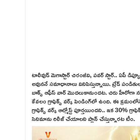
టాలీవుడ్ మెగాస్టార్‌ చిరంజీవి, పవర్ స్టార్.. ఏపీ 
అవుననే సమాధానాలు వినిపిస్తున్నాయి. ట్రేడ్ పండితు
బాక్స్ ఆఫీస్ వార్‌ మొదలుకానుందట. చిరు హీరోగా నట
కేవలం గ్రాఫిక్స్ వర్క్ పెండింగ్‌లో ఉంది. ఈ క్రమ
గ్రాఫిక్స్ వ‌ర్క్‌ ఆల్మోస్ట్ పూర్తయిందని.. ఇక 30% గ్రాఫి
సినిమాను రిలీజ్ చేయాలని ప్లాన్ చేస్తున్నారట టీం.