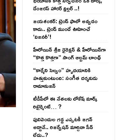
భయానికి కొత్త నిర్వచనం ఒక డార్క్,
డేంజరస్ హారర్ థ్రిల్లర్ ..!
జయశంకర్: ట్రెండ్‌ ఫాలో అవ్వడం
కాదు.. ట్రెండ్‌ ముందే ఊహించే
‘విజనరీ’!
హీరోయిన్ శ్రీజ డైరెక్ష‌న్ & హీరోయిన్‌గా
“కొత్త కొత్తగా” సాంగ్ ఆల్బమ్ లాంఛ్
“కార్మేని సెల్వం” హృదయానికి
హత్తుకుంటుంది: సంగీత దర్శకుడు
రామానుజన్
టీడీపీలో ఈ నేత‌ల‌కు లోకేష్ మార్క్
రిటైర్మెంట్‌… ?
పులివెందుల గ‌డ్డ ఎప్ప‌ట‌కీ జ‌గ‌న్
అడ్డానే.. రిజ‌ర్వేష‌న్ మార్చినా సీన్
లేదు..?