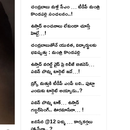
చంద్ర‌బాబు మ‌ళ్లీ సీఎం … టీడీపీ మంత్రి
కొండ‌ప‌ల్లి సంచ‌ల‌నం..!
ఉస్తాద్ అంచ‌నాలు లేకుండా చూస్తే
హిట్టే…!
చంద్ర‌బాబుతోనే యువ‌త‌, విద్యార్థుల‌కు
భ‌విష్య‌త్తు : మంత్రి కొండ‌ప‌ల్లి
ఉస్తాద్ వ‌ర‌ల్డ్ వైడ్ ప్రి రిలీజ్ బిజినెస్‌…
ప‌వ‌న్ బొమ్మ టార్గెట్ ఇదే…!
డ్రగ్స్ మత్తుకి టీడీపీ ఎంపీ బలి.. పుట్టా
ఎందుకు టార్గెట్ అయ్యాడు..?
ప‌వ‌న్ బొమ్మ టాక్‌… ఉస్తాద్
గ‌బ్బ‌ర్‌సింగ్‌.. ఊర‌మాసేనా… !
జనసేన @12 ఏళ్ళు … కార్యకర్తలు
హ్యాపీనా.. ?