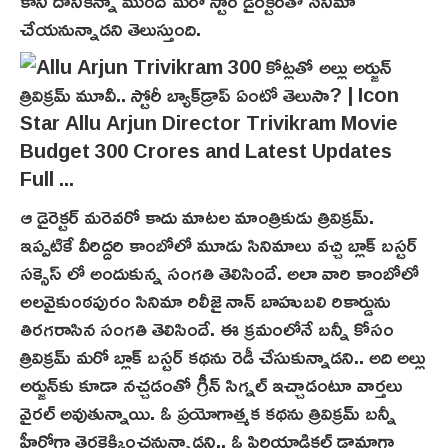
కానీ దానికన్నా ముందే మరో స్టార్ డైరెక్టర్‌తో సినిమా
చేయనున్నాడని తెలుస్తుంది.
ఆ డైరెక్టర్ మరెవరో కాదు మాటల మాంత్రికుడు త్రివిక్రమ్.
ఇప్పటికే వీరిద్దరి కాంబోలో మూడు సినిమాలు వచ్చి బ్లాక్ బస్టర్
సక్సెస్ లో అందుకున్న సంగతి తెలిసిందే. అలా వారి కాంబోలో
అలవైకుంఠపురం సినిమా రిలీజై నాన్ బాహుబలి రికార్డును
తిరగరాసిన సంగతి తెలిసిందే. ఈ క్రమంలోనే బన్నీ కోసం
త్రివిక్రమ్ మరో బ్లాక్ బస్టర్ కథను రెడీ చేసుకున్నాడని.. అది అల్లు
అర్జున్‌కు కూడా నచ్చడంతో గ్రీన్ సిగ్నల్ ఇచ్చాడంటూ వార్తలు
వైరల్ అవుతున్నాయి. ఓ ప్రయోగాత్మక కథను త్రివిక్రమ్ బన్నీ
హీరోగా తెరకెక్కించనున్నాడని.. ఓ పిరియాడికల్ డ్రామాగా