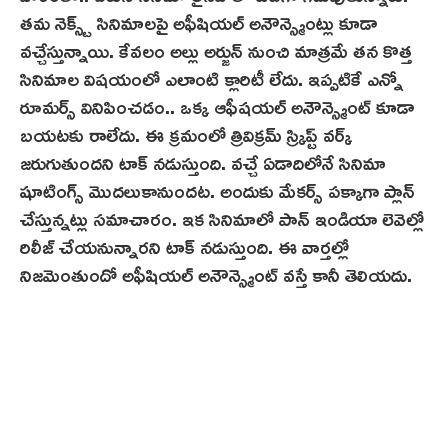
తమ నెక్స్ట్ సినిమాలపై అఫీషియల్ అనౌన్స్మెంట్లు కూడా
వచ్చేస్తున్నాయి. కేవలం అల్లు అర్జున్ నుంచి మాత్రమే తన కొత్త
సినిమాల విషయంలో ఎలాంటి క్లారిటీ లేదు. ఇప్పటికే ఎన్నో
రూమర్స్ వినిపించడం.. ఒక్క ఆఫీష‌య‌ల్‌ అనౌన్స్మెంట్ కూడా
బయటకు రాలేదు. ఈ క్రమంలో త్రివిక్రమ్ స్క్రిప్ట్ వర్క్
జరుగుతుందని టాక్ నడుస్తుంది. వచ్చే ఏడాదిలోనే సినిమా
షూటింగ్స్ మొదలుకానుందట. అందుకు మేకర్స్ పక్కాగా ప్లాన్
చేస్తున్నట్లు సమాచారం. ఇక సినిమాలో పాన్ ఇండియా లెవెల్లో
రిలీజ్ చేయనున్నారని టాక్ నడుస్తుంది. ఈ వార్తల్లో
నిజమెంతుందో అఫీషియల్ అనౌన్స్మెంట్ వస్తే కానీ తెలియదు.