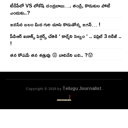
టీడీపీలో VS లోకేష్ చంద్ర‌బాబు…. తండ్రి, కొడుకుల పోటీ
ఎందుకు..?
జ‌న‌సేన బ‌లం మీద గురి చూసి కొడుతోన్న జ‌గ‌న్‌… !
పీవీఆర్ ఐనాక్స్ పిక్చర్స్ చేతికి ‘ కార్మేని సెల్వం ‘ .. ఏప్రిల్ 3 రిలీజ్ ..
!
తన కోపమే తన శత్రువు 😡 బాలినేని బలి.. ?😟
Telugu Journalist
Copyright © 2026 by
.