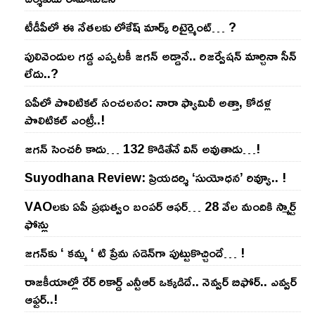
టీడీపీలో ఈ నేత‌ల‌కు లోకేష్ మార్క్ రిటైర్మెంట్‌… ?
పులివెందుల గ‌డ్డ ఎప్ప‌ట‌కీ జ‌గ‌న్ అడ్డానే.. రిజ‌ర్వేష‌న్ మార్చినా సీన్
లేదు..?
ఏపీలో పొలిటిక‌ల్ సంచ‌ల‌నం: నారా ఫ్యామిలీ అత్తా, కోడ‌ళ్ల
పొలిటికల్ ఎంట్రీ..!
జ‌గ‌న్ సెంచ‌రీ కాదు… 132 కొడితేనే విన్ అవుతాడు…!
Suyodhana Review: ప్రియదర్శి ‘సుయోధన’ రివ్యూ.. !
VAOల‌కు ఏపీ ప్ర‌భుత్వం బంప‌ర్ ఆఫ‌ర్‌… 28 వేల మందికి స్మార్ట్
ఫోన్లు
జ‌గ‌న్‌కు ‘ క‌మ్మ ‘ టి ప్రేమ స‌డెన్‌గా పుట్టుకొచ్చిందే… !
రాజ‌కీయాల్లో రేర్ రికార్డ్ ఎన్టీఆర్ ఒక్క‌డిదే.. నెవ్వ‌ర్ బిఫోర్‌.. ఎవ్వ‌ర్
ఆఫ్ట‌ర్‌..!