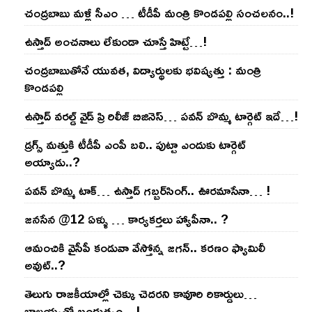
చంద్ర‌బాబు మ‌ళ్లీ సీఎం … టీడీపీ మంత్రి కొండ‌ప‌ల్లి సంచ‌ల‌నం..!
ఉస్తాద్ అంచ‌నాలు లేకుండా చూస్తే హిట్టే…!
చంద్ర‌బాబుతోనే యువ‌త‌, విద్యార్థుల‌కు భ‌విష్య‌త్తు : మంత్రి
కొండ‌ప‌ల్లి
ఉస్తాద్ వ‌ర‌ల్డ్ వైడ్ ప్రి రిలీజ్ బిజినెస్‌… ప‌వ‌న్ బొమ్మ టార్గెట్ ఇదే…!
డ్రగ్స్ మత్తుకి టీడీపీ ఎంపీ బలి.. పుట్టా ఎందుకు టార్గెట్
అయ్యాడు..?
ప‌వ‌న్ బొమ్మ టాక్‌… ఉస్తాద్ గ‌బ్బ‌ర్‌సింగ్‌.. ఊర‌మాసేనా… !
జనసేన @12 ఏళ్ళు … కార్యకర్తలు హ్యాపీనా.. ?
ఆమంచికి వైసీపీ కండువా వేస్తోన్న జ‌గ‌న్‌.. క‌ర‌ణం ఫ్యామిలీ
అవుట్‌..?
తెలుగు రాజ‌కీయాల్లో చెక్కు చెద‌ర‌ని కావూరి రికార్డులు…
బాల‌య్యతో బంధుత్వం…!