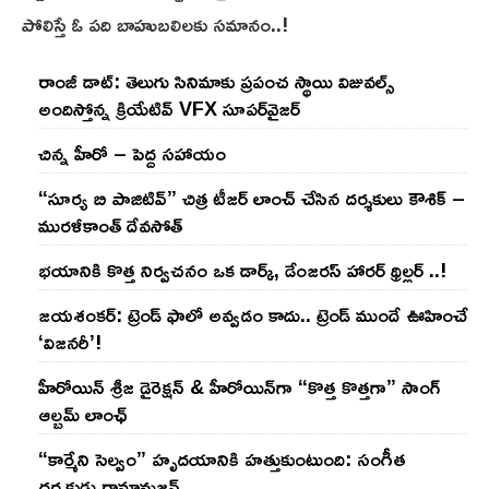
పోలిస్తే ఓ పది బాహుబలిలకు సమానం..!
రాంజీ డాట్: తెలుగు సినిమాకు ప్రపంచ స్థాయి విజువల్స్
అందిస్తోన్న క్రియేటివ్ VFX సూపర్‌వైజర్
చిన్న హీరో – పెద్ద సహాయం
“సూర్య బి పాజిటివ్” చిత్ర టీజర్ లాంచ్ చేసిన‌ దర్శకులు కౌశిక్ –
మురళీకాంత్ దేవసోత్
భయానికి కొత్త నిర్వచనం ఒక డార్క్, డేంజరస్ హారర్ థ్రిల్లర్ ..!
జయశంకర్: ట్రెండ్‌ ఫాలో అవ్వడం కాదు.. ట్రెండ్‌ ముందే ఊహించే
‘విజనరీ’!
హీరోయిన్ శ్రీజ డైరెక్ష‌న్ & హీరోయిన్‌గా “కొత్త కొత్తగా” సాంగ్
ఆల్బమ్ లాంఛ్
“కార్మేని సెల్వం” హృదయానికి హత్తుకుంటుంది: సంగీత
దర్శకుడు రామానుజన్