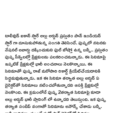
టాలీవుడ్ ఐకాన్ స్టార్ అల్లు అర్జున్ ప్రస్తుతం పాన్ ఇండియన్
స్టార్ గా దూసుకుపోతున్న సంగతి తెలిసిందే. పుష్ప‌లో నటనకు
నేషనల్ అవార్డు దక్కించుకుని ఫుల్ జోష్తో ఉన్న బన్నీ.. ప్రస్తుతం
పుష్ప సీక్వెలట్తో ప్రేక్షకులను పలకరించనున్నాడు. ఈ సినిమాపై
ఇప్పటికే ప్రేక్షకుల్లో భారీ అంచనాలు నెలకొన్నాయి. ఈ
సినిమాతో పుష్ప రాజ్ మరోసారి రికార్డ్ క్రియేట్‌చేయడానికి
సిద్ధమవుతున్నాడు. ఇక ఈ సినిమా తర్వాత అల్లు అర్జున్ ఏ
డైరెక్టర్‌తో సినిమాలు నటించబోతున్నాడని ఆసక్తి ప్రేక్షకుల్లో
నెలకొంది. ఈ క్రమంలోనే పుష్ప 2తర్వాత సినిమాపై కూడా
అల్లు అర్జున్ భారీ ప్లానింగ్ లో ఉన్నాడని తెలుస్తుంది. ఇక పుష్ప
తర్వాత సందీప్ వంగాతో సినిమాను అనౌన్స్ చేశాడు బ‌న్నీ.