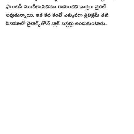
ఫాంటసీ మూవీగా సినిమా రానుందని వార్తలు వైరల్
అవుతున్నాయి. ఇక కథ కంటే ఎక్కువగా త్రివిక్రమ్ తన
సినిమాలో డైలాగ్స్‌తోనే బ్లాక్ బ‌స్టర్లు అందుకుంటాడు.