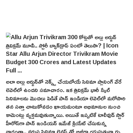
అలా అల్లు అర్జున్‌తో నెక్స్ట్ చేయబోయే సినిమా ప్లానింగ్ వేరే
లెవెల్‌లో ఉందని సమాచారం. ఇక త్రివిక్రమ్ భారీ స్కేల్
సినిమాలను మొదలు పెడితే పాన్ ఇండియా లెవెల్‌లో మరోసారి
తన సత్తా చాటుకోవడం ఖాయమంటూ అభిమానుల నుంచి
కామెంట్లు వ్యక్తమవుతున్నాయి. అయితే ఇప్పటికే టాలీవుడ్ స్టార్
హీరోస్‌గా పాన్ ఇండియ‌న్‌ ఇమేజ్ క్రియేట్ చేసుకున్న
వారంతా.. వరుస సినిమా లైనప్ తో బిజీగా గడుపుతున్నారు.