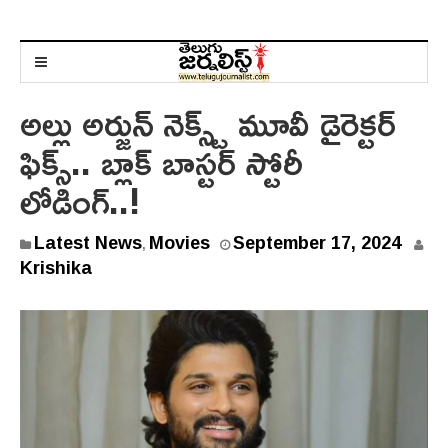
అల్లు అర్జున్ నెక్స్ట్ మూవీ డైరెక్టర్
ఫిక్స్.. బ్లాక్ బాస్టర్ స్టోరీ
లోడింగ్..!
Latest News
Movies
September 17, 2024
,
Krishika