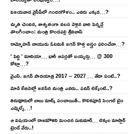
విజ‌య‌వాడ వైసీపీలో గంద‌ర‌గోళం.. ఎవ‌రు ఎక్క‌డ‌…?
మృతి చెందిన, శాశ్వతంగా వలస వెళ్లిన వారి పెన్ష‌న్లే
తొల‌గించాం: మంత్రి కొండపల్లి శ్రీనివాస్
రామ్మోహ‌న్ నాయుడు ఓట‌మికి జ‌గ‌న్ కొత్త అస్త్రం ఫ‌లించేనా…?
‘ పెద్ది ‘ మానియా… భారీ ఆప‌ర్ల‌తో బ‌య్య‌ర్లు… @ 300
కోట్లా…?
వైఎస్‌. జ‌గ‌న్ పాద‌యాత్ర 2017 – 2027 … తేడా ఏంటి..?
మోడి కేబినెట్లో జ‌నసేన మంత్రి ఎవ‌రు.. ప‌వ‌న్ లెక్కేంటి..?
తిరువూరులో బాబు మార్క్ పంచాయితీ.. కొలిక‌పూడి సింగ‌ల్ టైం
ఎమ్మెల్యే…!
ఆ విష‌యంలో రాజ‌మౌళిని మించిన సుకుమార్‌… లెక్క‌ల మాస్టార్
ట్రెండే వేరు..!