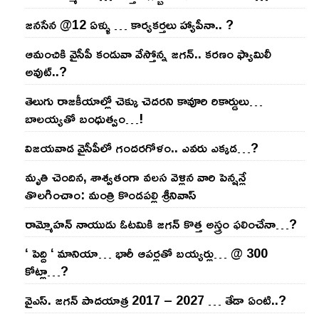
జనసేన @12 ఏళ్ళు … కార్యకర్తలు హ్యాపీనా.. ?
ఆమంచికి వైసీపీ కండువా వేస్తోన్న జ‌గ‌న్‌.. క‌ర‌ణం ఫ్యామిలీ
అవుట్‌..?
తెలుగు రాజ‌కీయాల్లో చెక్కు చెద‌ర‌ని కావూరి రికార్డులు…
బాల‌య్యతో బంధుత్వం…!
విజ‌య‌వాడ వైసీపీలో గంద‌ర‌గోళం.. ఎవ‌రు ఎక్క‌డ‌…?
మృతి చెందిన, శాశ్వతంగా వలస వెళ్లిన వారి పెన్ష‌న్లే
తొల‌గించాం: మంత్రి కొండపల్లి శ్రీనివాస్
రామ్మోహ‌న్ నాయుడు ఓట‌మికి జ‌గ‌న్ కొత్త అస్త్రం ఫ‌లించేనా…?
‘ పెద్ది ‘ మానియా… భారీ ఆప‌ర్ల‌తో బ‌య్య‌ర్లు… @ 300
కోట్లా…?
వైఎస్‌. జ‌గ‌న్ పాద‌యాత్ర 2017 – 2027 … తేడా ఏంటి..?