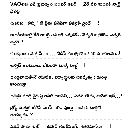
VAOల‌కు ఏపీ ప్ర‌భుత్వం బంప‌ర్ ఆఫ‌ర్‌… 28 వేల మందికి స్మార్ట్
ఫోన్లు
జ‌గ‌న్‌కు ‘ క‌మ్మ ‘ టి ప్రేమ స‌డెన్‌గా పుట్టుకొచ్చిందే… !
రాజ‌కీయాల్లో రేర్ రికార్డ్ ఎన్టీఆర్ ఒక్క‌డిదే.. నెవ్వ‌ర్ బిఫోర్‌.. ఎవ్వ‌ర్
ఆఫ్ట‌ర్‌..!
చంద్ర‌బాబు మ‌ళ్లీ సీఎం … టీడీపీ మంత్రి కొండ‌ప‌ల్లి సంచ‌ల‌నం..!
ఉస్తాద్ అంచ‌నాలు లేకుండా చూస్తే హిట్టే…!
చంద్ర‌బాబుతోనే యువ‌త‌, విద్యార్థుల‌కు భ‌విష్య‌త్తు : మంత్రి
కొండ‌ప‌ల్లి
ఉస్తాద్ వ‌ర‌ల్డ్ వైడ్ ప్రి రిలీజ్ బిజినెస్‌… ప‌వ‌న్ బొమ్మ టార్గెట్ ఇదే…!
డ్రగ్స్ మత్తుకి టీడీపీ ఎంపీ బలి.. పుట్టా ఎందుకు టార్గెట్
అయ్యాడు..?
ప‌వ‌న్ బొమ్మ టాక్‌… ఉస్తాద్ గ‌బ్బ‌ర్‌సింగ్‌.. ఊర‌మాసేనా… !