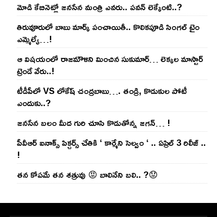
మోడి కేబినెట్లో జ‌నసేన మంత్రి ఎవ‌రు.. ప‌వ‌న్ లెక్కేంటి..?
తిరువూరులో బాబు మార్క్ పంచాయితీ.. కొలిక‌పూడి సింగ‌ల్ టైం
ఎమ్మెల్యే…!
ఆ విష‌యంలో రాజ‌మౌళిని మించిన సుకుమార్‌… లెక్క‌ల మాస్టార్
ట్రెండే వేరు..!
టీడీపీలో VS లోకేష్ చంద్ర‌బాబు…. తండ్రి, కొడుకుల పోటీ
ఎందుకు..?
జ‌న‌సేన బ‌లం మీద గురి చూసి కొడుతోన్న జ‌గ‌న్‌… !
పీవీఆర్ ఐనాక్స్ పిక్చర్స్ చేతికి ‘ కార్మేని సెల్వం ‘ .. ఏప్రిల్ 3 రిలీజ్ ..
!
తన కోపమే తన శత్రువు 😡 బాలినేని బలి.. ?😟