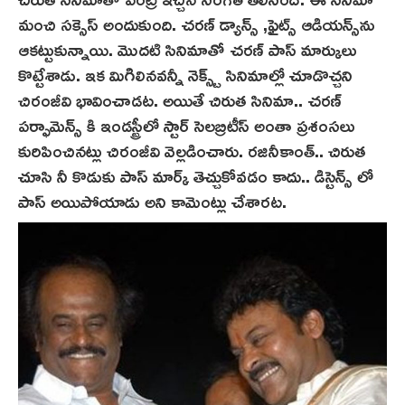
మంచి సక్సెస్ అందుకుంది. చరణ్ డ్యాన్స్ ,ఫైట్స్ ఆడియన్స్‌ను
ఆకట్టుకున్నాయి. మొదటి సినిమాతో చరణ్ పాస్ మార్కులు
కొట్టేశాడు. ఇక మిగిలినవన్నీ నెక్స్ట్ సినిమాల్లో చూడొచ్చని
చిరంజీవి భావించాడట. అయితే చిరుత‌ సినిమా.. చరణ్
పర్ఫామెన్స్ కి ఇండస్ట్రీలో స్టార్ సెలబ్రిటీస్ అంతా ప్రశంసలు
కురిపించినట్లు చిరంజీవి వెల్లడించారు. రజినీకాంత్.. చిరుత
చూసి నీ కొడుకు పాస్ మార్క్ తెచ్చుకోవడం కాదు.. డిస్టెన్స్ లో
పాస్ అయిపోయాడు అని కామెంట్లు చేశారట.