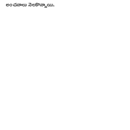
అంచనాలు నెలకొన్నాయి.