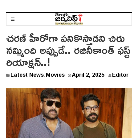
చరణ్ హీరోగా పనికొస్తాడని చిరు
నమ్మింది అప్పుడే.. రజినీకాంత్ ఫస్ట్
రియాక్షన్..!
Latest News
Movies
April 2, 2025
Editor
,