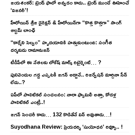
జయశంకర్: ట్రెండ్‌ ఫాలో అవ్వడం కాదు.. ట్రెండ్‌ ముందే ఊహించే
‘విజనరీ’!
హీరోయిన్ శ్రీజ డైరెక్ష‌న్ & హీరోయిన్‌గా “కొత్త కొత్తగా” సాంగ్
ఆల్బమ్ లాంఛ్
“కార్మేని సెల్వం” హృదయానికి హత్తుకుంటుంది: సంగీత
దర్శకుడు రామానుజన్
టీడీపీలో ఈ నేత‌ల‌కు లోకేష్ మార్క్ రిటైర్మెంట్‌… ?
పులివెందుల గ‌డ్డ ఎప్ప‌ట‌కీ జ‌గ‌న్ అడ్డానే.. రిజ‌ర్వేష‌న్ మార్చినా సీన్
లేదు..?
ఏపీలో పొలిటిక‌ల్ సంచ‌ల‌నం: నారా ఫ్యామిలీ అత్తా, కోడ‌ళ్ల
పొలిటికల్ ఎంట్రీ..!
జ‌గ‌న్ సెంచ‌రీ కాదు… 132 కొడితేనే విన్ అవుతాడు…!
Suyodhana Review: ప్రియదర్శి ‘సుయోధన’ రివ్యూ.. !