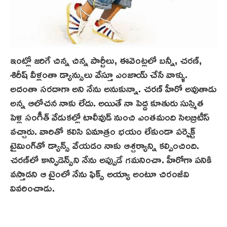
ఇంట్లో జరిగే చిన్న చిన్న పార్టీలు, ఈవెంట్లలో బన్నీ, చరణ్,
శిరీష్ వీళ్లంతా డ్యాన్సులు వేస్తూ ఎంజాయ్ చేసే వాళ్ళు.
అదంతా సరదాగా అని నేను అనుకున్నా. చరణ్ హీరో అవుతాడు
అన్న ఆలోచన నాకు లేదు. అయితే నా పెద్ద కూతురు సుస్మిత
పెళ్లి సంగీత్‌ వేడుకల్లో టాలీవుడ్ నుంచి ఎంతమంది సెలబ్రిటీస్
వచ్చారు. వారితో కలిసి ఏమాత్రం భయం లేకుండా పర్ఫెక్ట్
టైమింగ్‌తో డ్యాన్స్ వేయడం నాకు ఆశ్చర్యాన్ని కల్పించింది.
చరణ్‌లో కాన్ఫిడెన్స్‌ని నేను అప్పుడే గమనించా. హీరోగా పనికి
వస్తాడని ఆ టైంలో నేను ఫిక్స్ అయ్యా అంటూ చిరంజీవి
వివరించాడు.