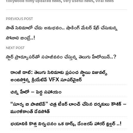
,
,
tollywood filmy updated news
very useful news
viral news
Post
సౌత్ సినిమాలో చేదు అనుభవం.. షాకింగ్ మేటర్ షేర్ చేసుకున్న
navigation
సోనాలి బింద్రే..!
స్టార్ ప్రొడ్యూసర్‌తో సహజీవనం చేస్తున్న తెలుగు హీరోయిన్..?
రాంజీ డాట్: తెలుగు సినిమాకు ప్రపంచ స్థాయి విజువల్స్
అందిస్తోన్న క్రియేటివ్ VFX సూపర్‌వైజర్
చిన్న హీరో – పెద్ద సహాయం
“సూర్య బి పాజిటివ్” చిత్ర టీజర్ లాంచ్ చేసిన‌ దర్శకులు కౌశిక్ –
మురళీకాంత్ దేవసోత్
భయానికి కొత్త నిర్వచనం ఒక డార్క్, డేంజరస్ హారర్ థ్రిల్లర్ ..!