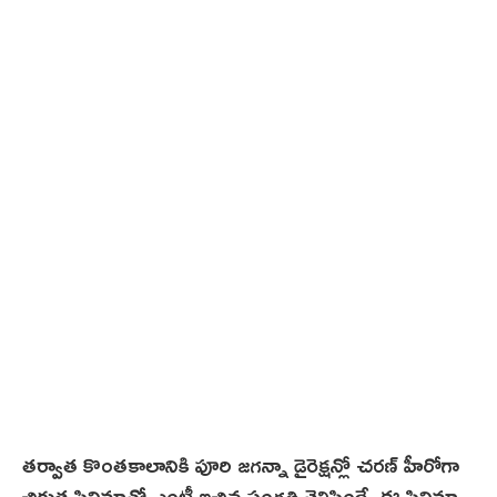
తర్వాత కొంతకాలానికి పూరి జగన్నా డైరెక్షన్లో చరణ్ హీరోగా
చిరుత సినిమాతో ఎంట్రీ ఇచ్చిన సంగతి తెలిసిందే. ఈ సినిమా