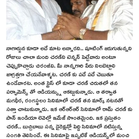
నాగార్జున కూడా అదే మాట అన్నారని.. షూటింగ్ జరుగుతున్నని
రోజులు చాలా మంది చరణ్‌ని టెన్షన్ పెట్టేవారు అంటూ
చెప్పుకొచ్చాడు చిరంజీవి. మీ నాన్నగారి పేరు నిలబెట్టాలి
జాగ్రత్తగా చేయనేవాళ్ళ‌ట‌. చరణ్ కు పదే పదే చెబుతూ
ఉండేవారట‌. అంత స్ట్రెస్ లో కూడా చరణ్ చిరుతలో తన
పర్ఫామెన్స్ తో ఆడియన్స్ను ఆకట్టుకున్నాడు. ఆ తర్వాత
మగధీర, రంగస్థలం సినిమాలో చరణ్ త‌న మార్క్ నటనతో
స‌త్తా చాటుకున్నాడు. ఇక ఆర్ఆర్ఆర్ సినిమాలో రామ్ చరణ్ కు
పాన్ ఇండియా లెవెల్లో ఇమేజ్ సొంతమైంది. ఇక ప్రస్తుతం
చరణ్‌.. బుచ్చిబాబు సన్న డైరెక్షన్లో పెద్ది సినిమాలో నటిస్తున్న
సంగతి తెలిసిందే. ఈ సినిమాపై ఇప్పటికే ఆడియన్స్‌లో మంచి