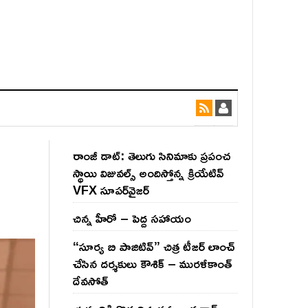
రాంజీ డాట్: తెలుగు సినిమాకు ప్రపంచ
స్థాయి విజువల్స్ అందిస్తోన్న క్రియేటివ్
VFX సూపర్‌వైజర్
చిన్న హీరో – పెద్ద సహాయం
“సూర్య బి పాజిటివ్” చిత్ర టీజర్ లాంచ్
చేసిన‌ దర్శకులు కౌశిక్ – మురళీకాంత్
దేవసోత్