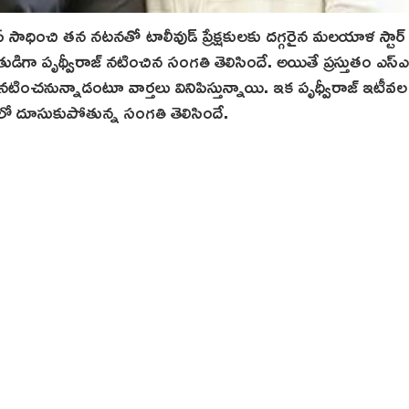
ధించి త‌న న‌ట‌న‌తో టాలీవుడ్ ప్రేక్షకులకు దగ్గరైన మలయాళ స్టార్
ేహితుడిగా పృథ్వీరాజ్ నటించిన సంగతి తెలిసిందే. అయితే ప్రస్తుతం ఎస్
నటించనున్నాడంటూ వార్తలు వినిపిస్తున్నాయి. ఇక పృధ్వీరాజ్ ఇటీవల 
లో దూసుకుపోతున్న‌ సంగతి తెలిసిందే.