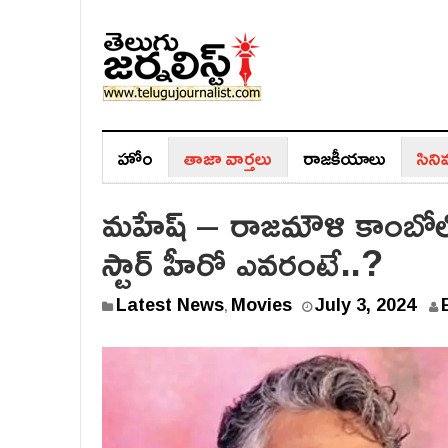
హోం
తాజా వార్తలు
రాజ‌కీయాలు
సిన
మహేష్ – రాజమౌళి కాంబోలో వి
స్టార్ హీరో ఎవరంటే..?
Latest News
Movies
July 3, 2024
,