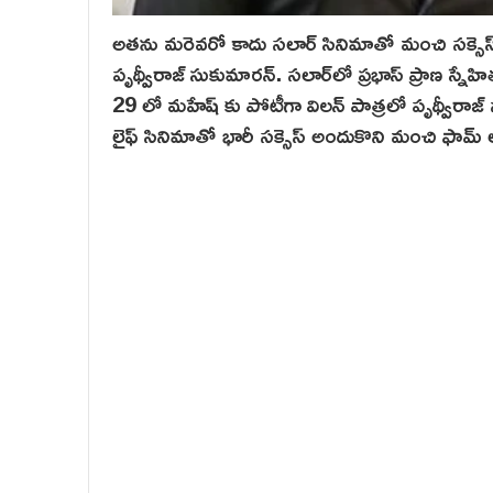
అతను మరెవరో కాదు సలార్ సినిమాతో మంచి సక్సెస్ సా
పృథ్వీరాజ్ సుకుమారన్‌. సలార్‌లో ప్రభాస్ ప్రాణ స్న
29 లో మహేష్ కు పోటీగా విలన్ పాత్రలో పృథ్వీరాజ్ 
లైఫ్ సినిమాతో భారీ సక్సెస్ అందుకొని మంచి ఫామ్ 