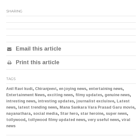
SHARING
Email this article
Print this article
TAGS
,
,
,
,
Anil Ravi kudi
Chiranjeevi
en joying news
entertaining news
,
,
,
,
Entertainment News
exciting news
filmy updates
genuine news
,
,
,
intresting news
intresting updates
journalist excluisve
Latest
,
,
,
news
latest trending news
Mana Sankara Vara Prasad Garu movie
,
,
,
,
,
nayanathara
social media
Star hero
star heroine
super news
,
,
,
tollywood
tollywood filmy updated news
very useful news
viral
news