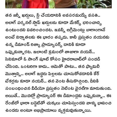
తన జర్నీ ఖ‌ర్చులు, స్టే చేయడానికి అవసరమయ్యే వసతి..
అలాగే పర్సనల్ స్టాప్ ఖర్చులను కూడా మేకర్స్ భరించాల్సి
ఉంటుందని వివరించిందట. ఇవన్నీ అగ్రిమెంట్లు బాగాంగానే
అంటే నిర్మాతలకు ఈ భారం తప్పదు. కానీ ప్రస్తుతం నయనకు
ఉన్న డిమాండ్ రిత్యా ప్రొడ్యూసర్స్ దానికి కూడా
ఒప్పుకున్నారట. ఇలాంటి క్రమంలో తాజాగా నయన్‌..
సినిమాలో ఓ సాంగ్ షూట్ కోసం హైదరాబాద్‌లో సందడి
చేసింది. ఒంటరిగా కాదు.. ఆమెతో పాటు.. తన ఫ్యామిలీ
మొత్తాన్ని.. అలాగే ఇద్దరు పిల్లలను చూసుకోవడానికి కేర్
టేకర్లను కూడా నయన్‌.. తన వెంట తీసుకొచ్చింది. దీనికి
సంబంధించిన వీడియో ప్రస్తుతం నెటింట‌ వైరల్‌గా మారుతుంది.
అయితే.. మొదట్లో ప్రొడ్యూసర్ ఈ డిమాండ్లకు ఒప్పుకున్నా.. ఈ
రేంజ్‌లో భారా బడ్జెట్‌తో చుక్కలు చూపిస్తుందని వాళ్ళు భావించి
ఉండరు అంటూ అభిప్రాయాలు వ్యక్తమవుతున్నాయి.