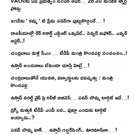
VAOల‌కు ఏపీ ప్ర‌భుత్వం బంప‌ర్ ఆఫ‌ర్‌… 28 వేల మందికి స్మార్ట్
ఫోన్లు
జ‌గ‌న్‌కు ‘ క‌మ్మ ‘ టి ప్రేమ స‌డెన్‌గా పుట్టుకొచ్చిందే… !
రాజ‌కీయాల్లో రేర్ రికార్డ్ ఎన్టీఆర్ ఒక్క‌డిదే.. నెవ్వ‌ర్ బిఫోర్‌.. ఎవ్వ‌ర్
ఆఫ్ట‌ర్‌..!
చంద్ర‌బాబు మ‌ళ్లీ సీఎం … టీడీపీ మంత్రి కొండ‌ప‌ల్లి సంచ‌ల‌నం..!
ఉస్తాద్ అంచ‌నాలు లేకుండా చూస్తే హిట్టే…!
చంద్ర‌బాబుతోనే యువ‌త‌, విద్యార్థుల‌కు భ‌విష్య‌త్తు : మంత్రి
కొండ‌ప‌ల్లి
ఉస్తాద్ వ‌ర‌ల్డ్ వైడ్ ప్రి రిలీజ్ బిజినెస్‌… ప‌వ‌న్ బొమ్మ టార్గెట్ ఇదే…!
డ్రగ్స్ మత్తుకి టీడీపీ ఎంపీ బలి.. పుట్టా ఎందుకు టార్గెట్
అయ్యాడు..?
ప‌వ‌న్ బొమ్మ టాక్‌… ఉస్తాద్ గ‌బ్బ‌ర్‌సింగ్‌.. ఊర‌మాసేనా… !