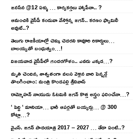
జనసేన @12 ఏళ్ళు … కార్యకర్తలు హ్యాపీనా.. ?
ఆమంచికి వైసీపీ కండువా వేస్తోన్న జ‌గ‌న్‌.. క‌ర‌ణం ఫ్యామిలీ
అవుట్‌..?
తెలుగు రాజ‌కీయాల్లో చెక్కు చెద‌ర‌ని కావూరి రికార్డులు…
బాల‌య్యతో బంధుత్వం…!
విజ‌య‌వాడ వైసీపీలో గంద‌ర‌గోళం.. ఎవ‌రు ఎక్క‌డ‌…?
మృతి చెందిన, శాశ్వతంగా వలస వెళ్లిన వారి పెన్ష‌న్లే
తొల‌గించాం: మంత్రి కొండపల్లి శ్రీనివాస్
రామ్మోహ‌న్ నాయుడు ఓట‌మికి జ‌గ‌న్ కొత్త అస్త్రం ఫ‌లించేనా…?
‘ పెద్ది ‘ మానియా… భారీ ఆప‌ర్ల‌తో బ‌య్య‌ర్లు… @ 300
కోట్లా…?
వైఎస్‌. జ‌గ‌న్ పాద‌యాత్ర 2017 – 2027 … తేడా ఏంటి..?