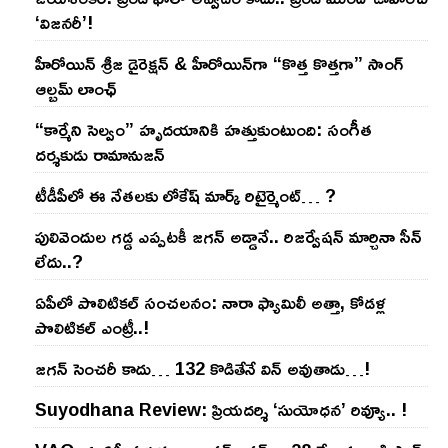
‘విజనరీ’!
హీరోయిన్ శ్రీజ డైరెక్ష‌న్ & హీరోయిన్‌గా “కొత్త కొత్తగా” సాంగ్
ఆల్బమ్ లాంఛ్
“కార్మేని సెల్వం” హృదయానికి హత్తుకుంటుంది: సంగీత
దర్శకుడు రామానుజన్
టీడీపీలో ఈ నేత‌ల‌కు లోకేష్ మార్క్ రిటైర్మెంట్‌… ?
పులివెందుల గ‌డ్డ ఎప్ప‌ట‌కీ జ‌గ‌న్ అడ్డానే.. రిజ‌ర్వేష‌న్ మార్చినా సీన్
లేదు..?
ఏపీలో పొలిటిక‌ల్ సంచ‌ల‌నం: నారా ఫ్యామిలీ అత్తా, కోడ‌ళ్ల
పొలిటికల్ ఎంట్రీ..!
జ‌గ‌న్ సెంచ‌రీ కాదు… 132 కొడితేనే విన్ అవుతాడు…!
Suyodhana Review: ప్రియదర్శి ‘సుయోధన’ రివ్యూ.. !