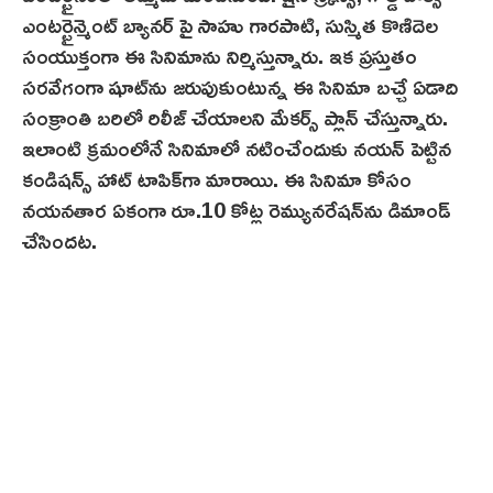
ఎంటర్టైన్మెంట్ బ్యానర్ పై సాహు గారపాటి, సుస్మిత కొణిదెల
సంయుక్తంగా ఈ సినిమాను నిర్మిస్తున్నారు. ఇక ప్రస్తుతం
స‌ర‌వేగంగా షూట్‌ను జరుపుకుంటున్న ఈ సినిమా బ‌చ్చే ఏడాది
సంక్రాంతి బరిలో రిలీజ్ చేయాలని మేకర్స్ ప్లాన్ చేస్తున్నారు.
ఇలాంటి క్రమంలోనే సినిమాలో నటించేందుకు నయన్‌ పెట్టిన
కండిషన్స్ హాట్ టాపిక్‌గా మారాయి. ఈ సినిమా కోసం
నయనతార ఏకంగా రూ.10 కోట్ల రెమ్యున‌రేష‌న్‌ను డిమాండ్
చేసిందట.