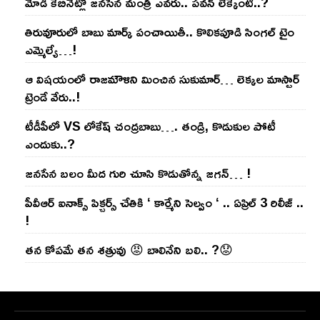
మోడి కేబినెట్లో జ‌నసేన మంత్రి ఎవ‌రు.. ప‌వ‌న్ లెక్కేంటి..?
తిరువూరులో బాబు మార్క్ పంచాయితీ.. కొలిక‌పూడి సింగ‌ల్ టైం
ఎమ్మెల్యే…!
ఆ విష‌యంలో రాజ‌మౌళిని మించిన సుకుమార్‌… లెక్క‌ల మాస్టార్
ట్రెండే వేరు..!
టీడీపీలో VS లోకేష్ చంద్ర‌బాబు…. తండ్రి, కొడుకుల పోటీ
ఎందుకు..?
జ‌న‌సేన బ‌లం మీద గురి చూసి కొడుతోన్న జ‌గ‌న్‌… !
పీవీఆర్ ఐనాక్స్ పిక్చర్స్ చేతికి ‘ కార్మేని సెల్వం ‘ .. ఏప్రిల్ 3 రిలీజ్ ..
!
తన కోపమే తన శత్రువు 😡 బాలినేని బలి.. ?😟