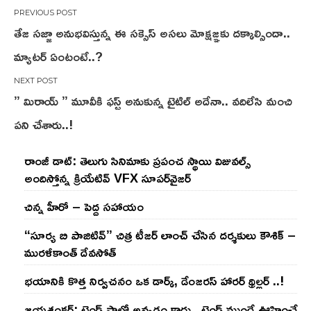
Post
తేజ సజ్జా అనుభవిస్తున్న ఈ సక్సెస్ అసలు మోక్షజ్ఞకు దక్కాల్సిందా..
navigation
మ్యాటర్ ఏంటంటే..?
” మిరాయ్ ” మూవీకి ఫస్ట్ అనుకున్న టైటిల్ అదేనా.. వదిలేసి మంచి
పని చేశారు..!
రాంజీ డాట్: తెలుగు సినిమాకు ప్రపంచ స్థాయి విజువల్స్
అందిస్తోన్న క్రియేటివ్ VFX సూపర్‌వైజర్
చిన్న హీరో – పెద్ద సహాయం
“సూర్య బి పాజిటివ్” చిత్ర టీజర్ లాంచ్ చేసిన‌ దర్శకులు కౌశిక్ –
మురళీకాంత్ దేవసోత్
భయానికి కొత్త నిర్వచనం ఒక డార్క్, డేంజరస్ హారర్ థ్రిల్లర్ ..!
జయశంకర్: ట్రెండ్‌ ఫాలో అవ్వడం కాదు.. ట్రెండ్‌ ముందే ఊహించే