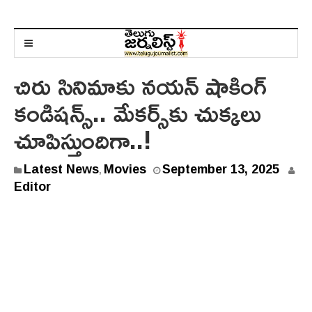
చిరు సినిమాకు నయన్ షాకింగ్
కండిషన్స్.. మేక‌ర్స్‌కు చుక్కలు
చూపిస్తుందిగా..!
Latest News
Movies
September 13, 2025
,
Editor