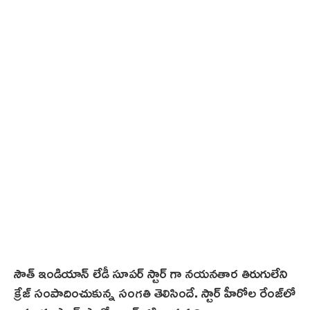
సౌత్ ఇండియాన్ లేడీ సూపర్ స్టార్ గా నయనతార తిరుగులేని
క్రేజ్‌ సంపాదించుకున్న సంగతి తెలిసిందే. స్టార్ హీరోల రేంజ్‌లో