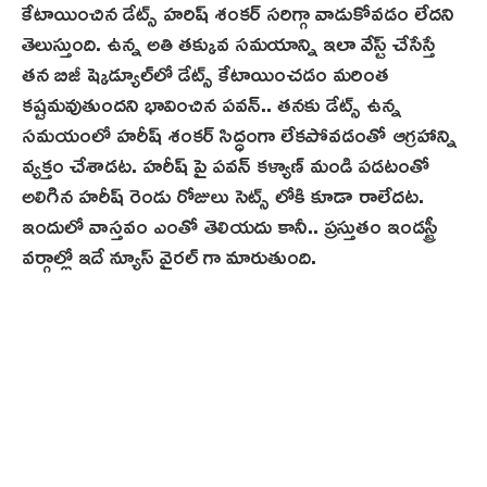
కేటాయించిన డేట్స్ హరిష్ శంకర్ సరిగ్గా వాడుకోవడం లేదని
తెలుస్తుంది. ఉన్న అతి తక్కువ సమయాన్ని ఇలా వేస్ట్ చేసేస్తే
తన బిజీ ష్కెడ్యూల్‌లో డేట్స్ కేటాయించడం మరింత
కష్టమవుతుందని భావించిన పవన్.. తనకు డేట్స్ ఉన్న
సమయంలో హరీష్ శంకర్ సిద్ధంగా లేకపోవడంతో ఆగ్రహాన్ని
వ్యక్తం చేశాడట. హరీష్ పై పవన్ కళ్యాణ్ మండి పడటంతో
అలిగిన హరీష్ రెండు రోజులు సెట్స్ లోకి కూడా రాలేదట.
ఇందులో వాస్తవం ఎంతో తెలియదు కానీ.. ప్రస్తుతం ఇండస్ట్రీ
వర్గాల్లో ఇదే న్యూస్ వైరల్ గా మారుతుంది.