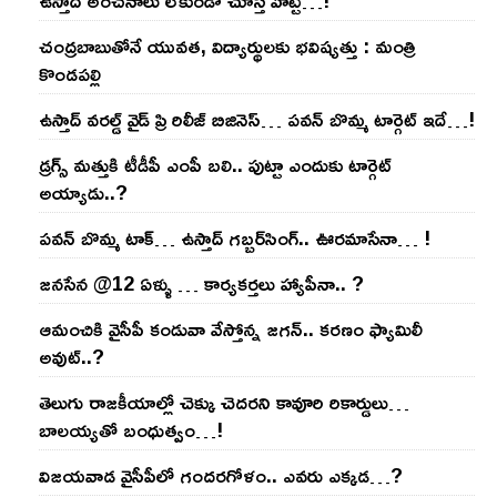
ఉస్తాద్ అంచ‌నాలు లేకుండా చూస్తే హిట్టే…!
చంద్ర‌బాబుతోనే యువ‌త‌, విద్యార్థుల‌కు భ‌విష్య‌త్తు : మంత్రి
కొండ‌ప‌ల్లి
ఉస్తాద్ వ‌ర‌ల్డ్ వైడ్ ప్రి రిలీజ్ బిజినెస్‌… ప‌వ‌న్ బొమ్మ టార్గెట్ ఇదే…!
డ్రగ్స్ మత్తుకి టీడీపీ ఎంపీ బలి.. పుట్టా ఎందుకు టార్గెట్
అయ్యాడు..?
ప‌వ‌న్ బొమ్మ టాక్‌… ఉస్తాద్ గ‌బ్బ‌ర్‌సింగ్‌.. ఊర‌మాసేనా… !
జనసేన @12 ఏళ్ళు … కార్యకర్తలు హ్యాపీనా.. ?
ఆమంచికి వైసీపీ కండువా వేస్తోన్న జ‌గ‌న్‌.. క‌ర‌ణం ఫ్యామిలీ
అవుట్‌..?
తెలుగు రాజ‌కీయాల్లో చెక్కు చెద‌ర‌ని కావూరి రికార్డులు…
బాల‌య్యతో బంధుత్వం…!
విజ‌య‌వాడ వైసీపీలో గంద‌ర‌గోళం.. ఎవ‌రు ఎక్క‌డ‌…?