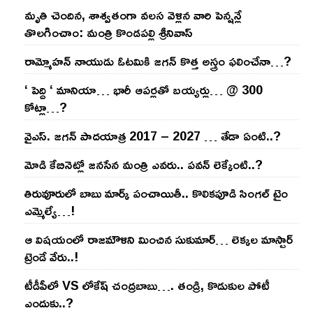
మృతి చెందిన, శాశ్వతంగా వలస వెళ్లిన వారి పెన్ష‌న్లే
తొల‌గించాం: మంత్రి కొండపల్లి శ్రీనివాస్
రామ్మోహ‌న్ నాయుడు ఓట‌మికి జ‌గ‌న్ కొత్త అస్త్రం ఫ‌లించేనా…?
‘ పెద్ది ‘ మానియా… భారీ ఆప‌ర్ల‌తో బ‌య్య‌ర్లు… @ 300
కోట్లా…?
వైఎస్‌. జ‌గ‌న్ పాద‌యాత్ర 2017 – 2027 … తేడా ఏంటి..?
మోడి కేబినెట్లో జ‌నసేన మంత్రి ఎవ‌రు.. ప‌వ‌న్ లెక్కేంటి..?
తిరువూరులో బాబు మార్క్ పంచాయితీ.. కొలిక‌పూడి సింగ‌ల్ టైం
ఎమ్మెల్యే…!
ఆ విష‌యంలో రాజ‌మౌళిని మించిన సుకుమార్‌… లెక్క‌ల మాస్టార్
ట్రెండే వేరు..!
టీడీపీలో VS లోకేష్ చంద్ర‌బాబు…. తండ్రి, కొడుకుల పోటీ
ఎందుకు..?