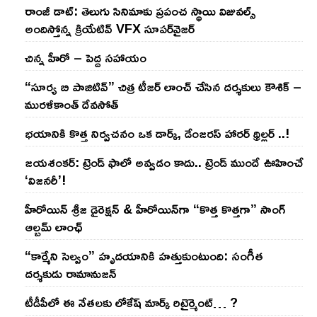
రాంజీ డాట్: తెలుగు సినిమాకు ప్రపంచ స్థాయి విజువల్స్
అందిస్తోన్న క్రియేటివ్ VFX సూపర్‌వైజర్
చిన్న హీరో – పెద్ద సహాయం
“సూర్య బి పాజిటివ్” చిత్ర టీజర్ లాంచ్ చేసిన‌ దర్శకులు కౌశిక్ –
మురళీకాంత్ దేవసోత్
భయానికి కొత్త నిర్వచనం ఒక డార్క్, డేంజరస్ హారర్ థ్రిల్లర్ ..!
జయశంకర్: ట్రెండ్‌ ఫాలో అవ్వడం కాదు.. ట్రెండ్‌ ముందే ఊహించే
‘విజనరీ’!
హీరోయిన్ శ్రీజ డైరెక్ష‌న్ & హీరోయిన్‌గా “కొత్త కొత్తగా” సాంగ్
ఆల్బమ్ లాంఛ్
“కార్మేని సెల్వం” హృదయానికి హత్తుకుంటుంది: సంగీత
దర్శకుడు రామానుజన్
టీడీపీలో ఈ నేత‌ల‌కు లోకేష్ మార్క్ రిటైర్మెంట్‌… ?