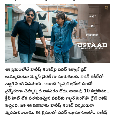
ఈ క్రమంలోనే హరీష్ శంకర్‌పై పవన్ కళ్యాణ్ ఫైర్
అయ్యాడంటూ న్యూస్‌ వైరల్ గా మారుతుంది. పవన్ కెరీర్‌లో
గబ్బర్ సింగ్ సినిమాకు ఎలాంటి స్పెషల్ ఇమేజ్ ఉందో
ప్రత్యేకంగా చెప్పాల్సిన అవసరం లేదు. దాదాపు 10 ఏళ్ల‌పాటు..
క్లీన్ హిట్ లేక సతమ‌త‌మైన పవన్‌కు గబ్బర్ సింగ్‌తో గ్రేట్ రిలీఫ్
వచ్చింది. ఇక ఈ సినిమాకు హరీష్ శంకర్ దర్శకుడుగా
వ్య‌వ‌హ‌రించాడు. ఈ క్ర‌మంలో పవన్ అభిమానులలో.. హరీష్