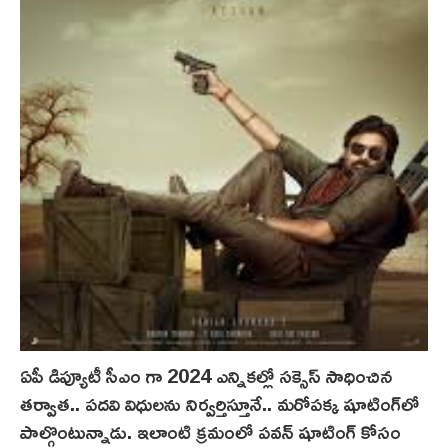
ఏపీ డిప్యూటీ సీఎం గా 2024 ఎన్నికల్లో సక్సెస్ సాధించిన
తర్వాత.. పదవి విధులను నిర్వర్తిస్తూనే.. మరోపక్క షూటింగ్‌లో
పాల్గొంటున్నాడు. ఇలాంటి క్రమంలో పవన్ షూటింగ్ కోసం