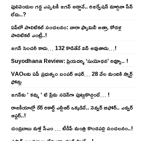
పులివెందుల గ‌డ్డ ఎప్ప‌ట‌కీ జ‌గ‌న్ అడ్డానే.. రిజ‌ర్వేష‌న్ మార్చినా సీన్
లేదు..?
ఏపీలో పొలిటిక‌ల్ సంచ‌ల‌నం: నారా ఫ్యామిలీ అత్తా, కోడ‌ళ్ల
పొలిటికల్ ఎంట్రీ..!
జ‌గ‌న్ సెంచ‌రీ కాదు… 132 కొడితేనే విన్ అవుతాడు…!
Suyodhana Review: ప్రియదర్శి ‘సుయోధన’ రివ్యూ.. !
VAOల‌కు ఏపీ ప్ర‌భుత్వం బంప‌ర్ ఆఫ‌ర్‌… 28 వేల మందికి స్మార్ట్
ఫోన్లు
జ‌గ‌న్‌కు ‘ క‌మ్మ ‘ టి ప్రేమ స‌డెన్‌గా పుట్టుకొచ్చిందే… !
రాజ‌కీయాల్లో రేర్ రికార్డ్ ఎన్టీఆర్ ఒక్క‌డిదే.. నెవ్వ‌ర్ బిఫోర్‌.. ఎవ్వ‌ర్
ఆఫ్ట‌ర్‌..!
చంద్ర‌బాబు మ‌ళ్లీ సీఎం … టీడీపీ మంత్రి కొండ‌ప‌ల్లి సంచ‌ల‌నం..!