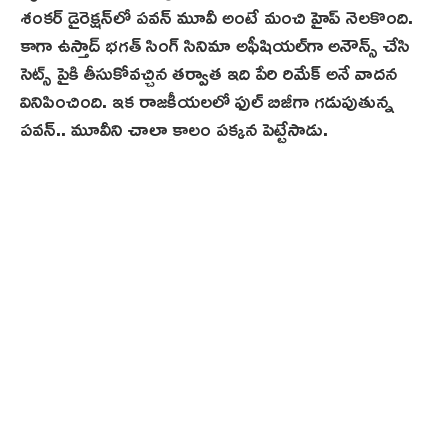
శంకర్ డైరెక్షన్‌లో పవన్ మూవీ అంటే మంచి హైప్ నెల‌కొంది.
కాగా ఉస్తాద్ భ‌గ‌త్ సింగ్ సినిమా అఫీషియల్‌గా అనౌన్స్ చేసి
సెట్స్ పైకి తీసుకోవచ్చిన త‌ర్వాత‌ ఇది పేరి రిమేక్ అనే వాదన
వినిపించింది. ఇక రాజకీయల‌లో ఫుల్ బిజీగా గడుపుతున్న
పవన్.. మూవీని చాలా కాలం పక్కన పెట్టేసాడు.