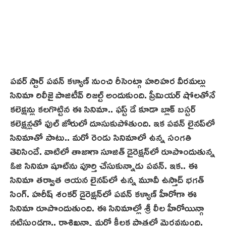
ప‌వ‌ర్ స్టార్ పవన్ కళ్యాణ్ నుంచి రీసెంట్గా హరిహర వీర‌మ‌ల్లు
సినిమా రిలీజై పాజిటీవ్‌ రిజల్ట్ అందుకుంది. ప్రీమియర్ షోలతోనే
కలెక్షన్లు కలగొట్టిన ఈ సినిమా.. ఫస్ట్ డే కూడా బ్లాక్ బస్టర్
కలెక్షన్లతో ఫుల్ జోరులో దూసుకుపోతుంది. ఇక పవన్ లైనప్‌లో
సినిమాతో పాటు.. మరో రెండు సినిమాలో ఉన్న సంగతి
తెలిసిందే. వాటిలో తాజాగా సూజిత్‌ డైరెక్షన్‌లో రూపొందుతున్న
ఓజి సినిమా షూట్‌ను పూర్తి చేసుకున్నాడు పవన్. ఇక.. ఈ
సినిమా తర్వాత ఆయన లైనప్‌లో ఉన్న మూవీ ఉస్తాద్‌ భగత్
సింగ్. హరీష్ శంకర్ డైరెక్షన్‌లో పవన్ కళ్యాణ్ హీరోగా ఈ
సినిమా రూపొందుతుంది. ఈ సినిమాల్లో శ్రీ లీల హీరోయిన్గా
నటిస్తుండగా.. రాశిఖ‌న్నా మరో కీలక పాత్రలో మెరవనుంది.