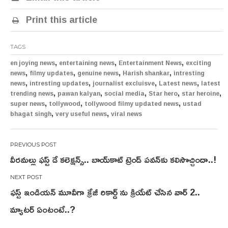
Print this article
TAGS
,
,
,
en joying news
entertaining news
Entertainment News
exciting
,
,
,
,
news
filmy updates
genuine news
Harish shankar
intresting
,
,
,
,
news
intresting updates
journalist excluisve
Latest news
latest
,
,
,
,
,
trending news
pawan kalyan
social media
Star hero
star heroine
,
,
,
super news
tollywood
tollywood filmy updated news
ustad
,
,
bhagat singh
very useful news
viral news
Post
వీరమల్లు ఫస్ట్ డే కలెక్షన్స్.. బాయ్‌కాట్‌ ట్రెండ్ పవన్‌కు కలిసొచ్చిందా..!
navigation
ఫస్ట్ ఇండియన్ మూవీగా క్రేజీ రికార్డ్ ను క్రియేట్ చేసిన వార్ 2..
మ్యాటర్ ఏంటంటే..?