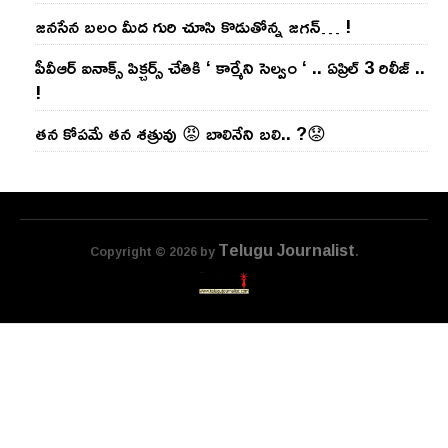
జ‌న‌సేన బ‌లం మీద గురి చూసి కొడుతోన్న జ‌గ‌న్‌… !
పీవీఆర్ ఐనాక్స్ పిక్చర్స్ చేతికి ‘ కార్మేని సెల్వం ‘ .. ఏప్రిల్ 3 రిలీజ్ ..
!
తన కోపమే తన శత్రువు 😡 బాలినేని బలి.. ?😟
Telugu Journalist
Copyright © 2026 by
.