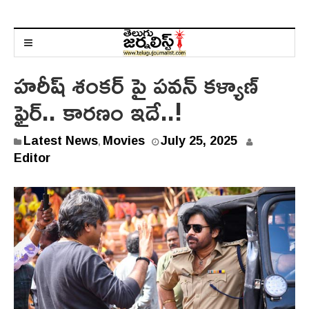
హరీష్ శంకర్ పై పవన్ కళ్యాణ్
ఫైర్.. కారణం ఇదే..!
J
Latest News
Movies
July 25, 2025
,
u
Editor
l
y
2
5
,
2
0
2