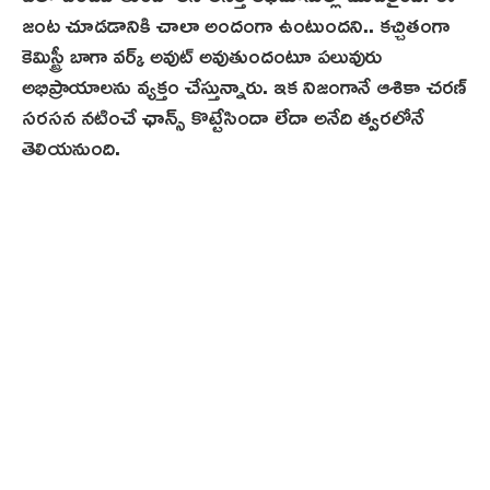
జంట చూడడానికి చాలా అందంగా ఉంటుందని.. కచ్చితంగా
కెమిస్ట్రీ బాగా వర్క్ అవుట్ అవుతుందంటూ పలువురు
అభిప్రాయాలను వ్యక్తం చేస్తున్నారు. ఇక నిజంగానే ఆశికా చరణ్‌
సరసన నటించే ఛాన్స్ కొట్టేసిందా లేదా అనేది త్వరలోనే
తెలియనుంది.