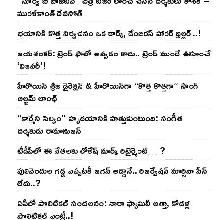
“సూర్య బి పాజిటివ్” చిత్ర టీజర్ లాంచ్ చేసిన‌ దర్శకులు కౌశిక్ –
మురళీకాంత్ దేవసోత్
భయానికి కొత్త నిర్వచనం ఒక డార్క్, డేంజరస్ హారర్ థ్రిల్లర్ ..!
జయశంకర్: ట్రెండ్‌ ఫాలో అవ్వడం కాదు.. ట్రెండ్‌ ముందే ఊహించే
‘విజనరీ’!
హీరోయిన్ శ్రీజ డైరెక్ష‌న్ & హీరోయిన్‌గా “కొత్త కొత్తగా” సాంగ్
ఆల్బమ్ లాంఛ్
“కార్మేని సెల్వం” హృదయానికి హత్తుకుంటుంది: సంగీత
దర్శకుడు రామానుజన్
టీడీపీలో ఈ నేత‌ల‌కు లోకేష్ మార్క్ రిటైర్మెంట్‌… ?
పులివెందుల గ‌డ్డ ఎప్ప‌ట‌కీ జ‌గ‌న్ అడ్డానే.. రిజ‌ర్వేష‌న్ మార్చినా సీన్
లేదు..?
ఏపీలో పొలిటిక‌ల్ సంచ‌ల‌నం: నారా ఫ్యామిలీ అత్తా, కోడ‌ళ్ల
పొలిటికల్ ఎంట్రీ..!