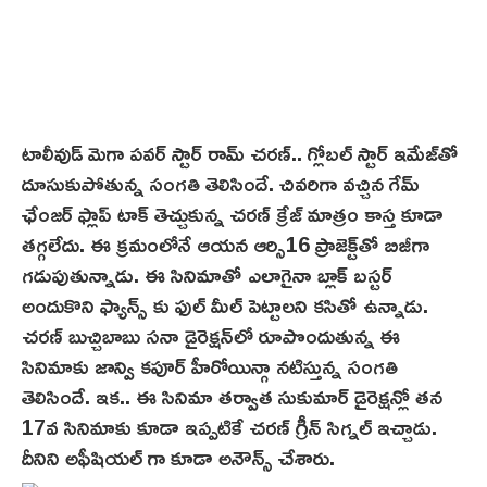
టాలీవుడ్ మెగా పవర్ స్టార్ రామ్ చరణ్.. గ్లోబల్ స్టార్ ఇమేజ్‌తో
దూసుకుపోతున్న సంగతి తెలిసిందే. చివరిగా వచ్చిన గేమ్
ఛేంజర్ ఫ్లాప్‌ టాక్ తెచ్చుకున్న చరణ్ క్రేజ్ మాత్రం కాస్త కూడా
తగ్గలేదు. ఈ క్రమంలోనే ఆయన ఆర్సి16 ప్రాజెక్ట్‌తో బిజీగా
గ‌డుపుతున్నాడు. ఈ సినిమాతో ఎలాగైనా బ్లాక్ బస్టర్
అందుకొని ఫ్యాన్స్ కు ఫుల్ మీల్ పెట్టాలని కసితో ఉన్నాడు.
చరణ్ బుచ్చిబాబు సనా డైరెక్షన్‌లో రూపొందుతున్న ఈ
సినిమాకు జాన్వి కపూర్ హీరోయిన్గా నటిస్తున్న సంగతి
తెలిసిందే. ఇక.. ఈ సినిమా తర్వాత సుకుమార్ డైరెక్షన్లో తన
17వ సినిమాకు కూడా ఇప్పటికే చరణ్ గ్రీన్ సిగ్నల్ ఇచ్చాడు.
దీనిని అఫీషియల్ గా కూడా అనౌన్స్ చేశారు.