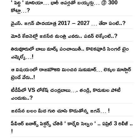
‘ పెద్ది ‘ మానియా… భారీ ఆప‌ర్ల‌తో బ‌య్య‌ర్లు… @ 300
కోట్లా…?
వైఎస్‌. జ‌గ‌న్ పాద‌యాత్ర 2017 – 2027 … తేడా ఏంటి..?
మోడి కేబినెట్లో జ‌నసేన మంత్రి ఎవ‌రు.. ప‌వ‌న్ లెక్కేంటి..?
తిరువూరులో బాబు మార్క్ పంచాయితీ.. కొలిక‌పూడి సింగ‌ల్ టైం
ఎమ్మెల్యే…!
ఆ విష‌యంలో రాజ‌మౌళిని మించిన సుకుమార్‌… లెక్క‌ల మాస్టార్
ట్రెండే వేరు..!
టీడీపీలో VS లోకేష్ చంద్ర‌బాబు…. తండ్రి, కొడుకుల పోటీ
ఎందుకు..?
జ‌న‌సేన బ‌లం మీద గురి చూసి కొడుతోన్న జ‌గ‌న్‌… !
పీవీఆర్ ఐనాక్స్ పిక్చర్స్ చేతికి ‘ కార్మేని సెల్వం ‘ .. ఏప్రిల్ 3 రిలీజ్ ..
!