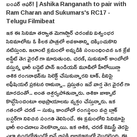
ఇక ఈ సినిమా తర్వాత మెగాస్టార్ చిరంజీవి విశ్వంభర
సినిమాలోను ఓ కీలక పాత్రలో అవకాశాన్ని దక్కించుకొని
నటిస్తుంది. ఇలాంటి క్రమంలో అమ్మడికి సంబంధించిన ఒక క్రేజీ
అప్డేట్ తెగ వైరల్ గా మారుతుంది. చరణ్, సుకుమార్ కాంబోలో
వస్తున్న భారీ బడ్జెట్ పాన్ ఇండియన్ మూవీలో హీరోయిన్గా
ఆశిక రంగనాథన్‌ను సెలెక్ట్ చేసుకున్నారని టాక్. దీనిపై
అఫీషియల్ ప్రకటన రాకున్నా.. ప్రస్తుతం ఇదే వార్త తెగ వైరల్ గా
మారడంతో.. అంత ఆశ్చర్యపోతున్నారు. ఆశికా జాక్పాట్
కొట్టేసిందంటూ అభిప్రాయాలను వ్యక్తం చేస్తున్నారు. ఇక
గతంలో చరణ్ – సుక్కు కాంబోలో రంగస్థలం వ‌చ్చి బ్లాక్
బ‌స్టర్‌గా నిలిచిన సంగతి తెలిసిందే. ఈ క్రమంలోని సినిమాపై
భారీ అంచనాలు నెలకొన్నాయి. ఇక ఆశిక, చరణ్ కెమిస్ట్రీ తెరపై
ఎలా ఉండబోతుందో అనే ఆసక్తి అభిమానుల్లో మొదలైంది. ఈ