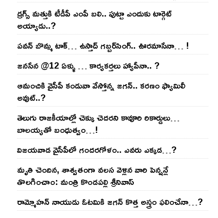
డ్రగ్స్ మత్తుకి టీడీపీ ఎంపీ బలి.. పుట్టా ఎందుకు టార్గెట్
అయ్యాడు..?
ప‌వ‌న్ బొమ్మ టాక్‌… ఉస్తాద్ గ‌బ్బ‌ర్‌సింగ్‌.. ఊర‌మాసేనా… !
జనసేన @12 ఏళ్ళు … కార్యకర్తలు హ్యాపీనా.. ?
ఆమంచికి వైసీపీ కండువా వేస్తోన్న జ‌గ‌న్‌.. క‌ర‌ణం ఫ్యామిలీ
అవుట్‌..?
తెలుగు రాజ‌కీయాల్లో చెక్కు చెద‌ర‌ని కావూరి రికార్డులు…
బాల‌య్యతో బంధుత్వం…!
విజ‌య‌వాడ వైసీపీలో గంద‌ర‌గోళం.. ఎవ‌రు ఎక్క‌డ‌…?
మృతి చెందిన, శాశ్వతంగా వలస వెళ్లిన వారి పెన్ష‌న్లే
తొల‌గించాం: మంత్రి కొండపల్లి శ్రీనివాస్
రామ్మోహ‌న్ నాయుడు ఓట‌మికి జ‌గ‌న్ కొత్త అస్త్రం ఫ‌లించేనా…?