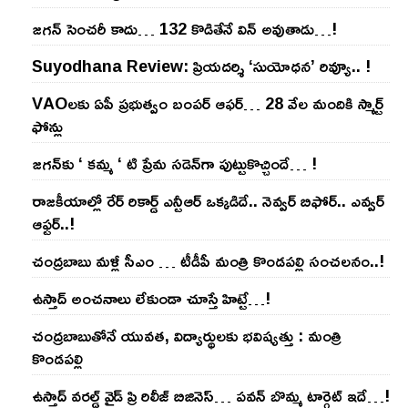
జ‌గ‌న్ సెంచ‌రీ కాదు… 132 కొడితేనే విన్ అవుతాడు…!
Suyodhana Review: ప్రియదర్శి ‘సుయోధన’ రివ్యూ.. !
VAOల‌కు ఏపీ ప్ర‌భుత్వం బంప‌ర్ ఆఫ‌ర్‌… 28 వేల మందికి స్మార్ట్
ఫోన్లు
జ‌గ‌న్‌కు ‘ క‌మ్మ ‘ టి ప్రేమ స‌డెన్‌గా పుట్టుకొచ్చిందే… !
రాజ‌కీయాల్లో రేర్ రికార్డ్ ఎన్టీఆర్ ఒక్క‌డిదే.. నెవ్వ‌ర్ బిఫోర్‌.. ఎవ్వ‌ర్
ఆఫ్ట‌ర్‌..!
చంద్ర‌బాబు మ‌ళ్లీ సీఎం … టీడీపీ మంత్రి కొండ‌ప‌ల్లి సంచ‌ల‌నం..!
ఉస్తాద్ అంచ‌నాలు లేకుండా చూస్తే హిట్టే…!
చంద్ర‌బాబుతోనే యువ‌త‌, విద్యార్థుల‌కు భ‌విష్య‌త్తు : మంత్రి
కొండ‌ప‌ల్లి
ఉస్తాద్ వ‌ర‌ల్డ్ వైడ్ ప్రి రిలీజ్ బిజినెస్‌… ప‌వ‌న్ బొమ్మ టార్గెట్ ఇదే…!