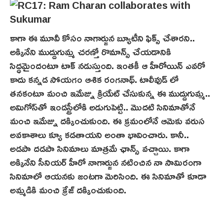
కాగా ఈ మూవీ కోసం నాగార్జున బ్యూటీని ఫిక్స్ చేశారని..
అక్కినేని ముద్దుగుమ్మ చరణ్తో రొమాన్స్ చేయడానికి
సిద్ధమైందంటూ టాక్ నడుస్తుంది. ఇంతకీ ఆ హీరోయిన్ ఎవరో
కాదు కన్నడ సోయగం ఆశిక రంగనాథ్. టాలీవుడ్ లో
తనకంటూ మంచి ఇమేజ్ను క్రియేట్ చేసుకున్న ఈ ముద్దుగుమ్మ..
అమిగోస్‌తో ఇండస్ట్రీలోకి అడుగుపెట్టి.. మొదటి సినిమాతోనే
మంచి ఇమేజ్ను దక్కించుకుంది. ఈ క్రమంలోనే ఆమెకు వరుస
అవకాశాలు క్యూ కడతాయని అంతా భావించారు. కానీ..
అడపా దడపా సినిమాలు మాత్రమే ఛాన్స్ వ‌చ్చాయి. కాగా
అక్కినేని సీనియర్ హీరో నాగార్జున నటించిన నా సామిరంగా
సినిమాలో ఆయనకు జంటగా మెరిసింది. ఈ సినిమాతో కూడా
అమ్మడికి మంచి క్రేజ్ దక్కించుకుంది.