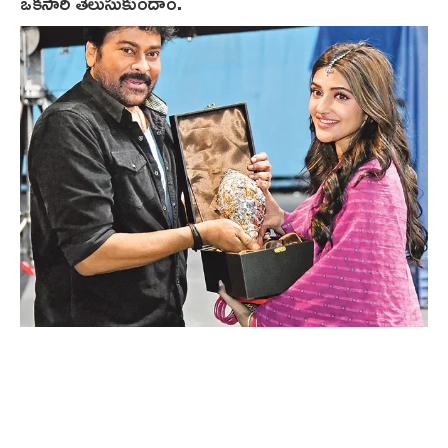
ఒకసారి తెలుసుకుందాం.