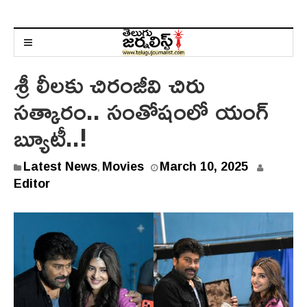
శ్రీ లీలకు చిరంజీవి చిరు
సత్కారం.. సంతోషంలో యంగ్
బ్యూటీ..!
Latest News
Movies
March 10, 2025
,
Editor