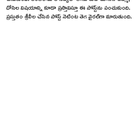
దోసెల‌ విషయాన్ని కూడా ప్రస్తావిస్తూ ఈ పోస్ట్‌ను పంచుకుంది.
ప్రస్తుతం శ్రీ‌లీల చేసిన పోస్ట్ నెటింట తెగ వైరల్‌గా మారుతుంది.