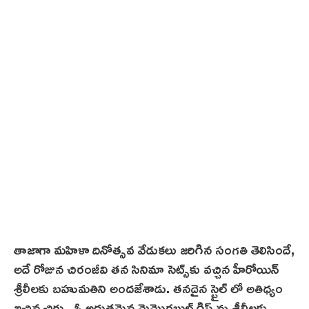
తాజాగా మహిళా దినోత్సవ వేడుకలు జరిగిన సంగతి తెలిసిందే,
అదే రోజున చిరంజీవి తన సినిమా సెట్స్‌కు వ‌చ్చిన హీరోయిన్
శ్రీ‌లీల‌కు బహుమతిని అందజేశాడు. తనదైన స్టైల్ లో అతిధ్యం
ఇచ్చిన చిరు.. ఓ అద్భుతమైన మెమొరబుల్ గిఫ్ట్ ను శ్రీలీలకు