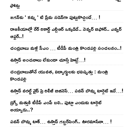
ఫోన్లు
జ‌గ‌న్‌కు ‘ క‌మ్మ ‘ టి ప్రేమ స‌డెన్‌గా పుట్టుకొచ్చిందే… !
రాజ‌కీయాల్లో రేర్ రికార్డ్ ఎన్టీఆర్ ఒక్క‌డిదే.. నెవ్వ‌ర్ బిఫోర్‌.. ఎవ్వ‌ర్
ఆఫ్ట‌ర్‌..!
చంద్ర‌బాబు మ‌ళ్లీ సీఎం … టీడీపీ మంత్రి కొండ‌ప‌ల్లి సంచ‌ల‌నం..!
ఉస్తాద్ అంచ‌నాలు లేకుండా చూస్తే హిట్టే…!
చంద్ర‌బాబుతోనే యువ‌త‌, విద్యార్థుల‌కు భ‌విష్య‌త్తు : మంత్రి
కొండ‌ప‌ల్లి
ఉస్తాద్ వ‌ర‌ల్డ్ వైడ్ ప్రి రిలీజ్ బిజినెస్‌… ప‌వ‌న్ బొమ్మ టార్గెట్ ఇదే…!
డ్రగ్స్ మత్తుకి టీడీపీ ఎంపీ బలి.. పుట్టా ఎందుకు టార్గెట్
అయ్యాడు..?
ప‌వ‌న్ బొమ్మ టాక్‌… ఉస్తాద్ గ‌బ్బ‌ర్‌సింగ్‌.. ఊర‌మాసేనా… !