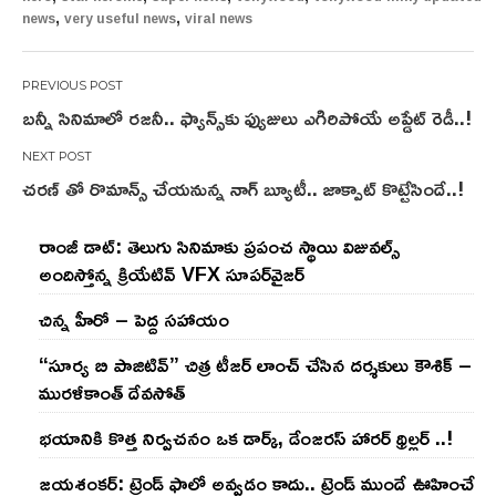
,
,
news
very useful news
viral news
Post
బన్నీ సినిమాలో రజనీ.. ఫ్యాన్స్‌కు ఫ్యుజులు ఎగిరిపోయే అప్డేట్ రెడీ..!
navigation
చరణ్ తో రొమాన్స్ చేయనున్న నాగ్ బ్యూటీ.. జాక్పాట్ కొట్టేసిందే..!
రాంజీ డాట్: తెలుగు సినిమాకు ప్రపంచ స్థాయి విజువల్స్
అందిస్తోన్న క్రియేటివ్ VFX సూపర్‌వైజర్
చిన్న హీరో – పెద్ద సహాయం
“సూర్య బి పాజిటివ్” చిత్ర టీజర్ లాంచ్ చేసిన‌ దర్శకులు కౌశిక్ –
మురళీకాంత్ దేవసోత్
భయానికి కొత్త నిర్వచనం ఒక డార్క్, డేంజరస్ హారర్ థ్రిల్లర్ ..!
జయశంకర్: ట్రెండ్‌ ఫాలో అవ్వడం కాదు.. ట్రెండ్‌ ముందే ఊహించే