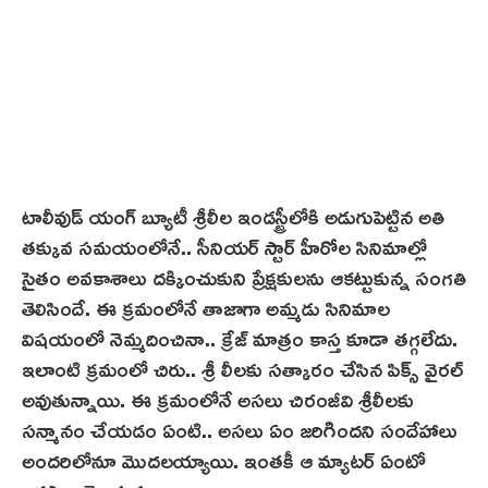
టాలీవుడ్ యంగ్ బ్యూటీ శ్రీ‌లీల‌ ఇండస్ట్రీలోకి అడుగుపెట్టిన అతి
తక్కువ సమయంలోనే.. సీనియర్ స్టార్ హీరోల సినిమాల్లో
సైతం అవకాశాలు దక్కించుకుని ప్రేక్షకులను ఆకట్టుకున్న సంగతి
తెలిసిందే. ఈ క్రమంలోనే తాజాగా అమ్మడు సినిమాల
విషయంలో నెమ్మదించినా.. క్రేజ్ మాత్రం కాస్త కూడా తగ్గలేదు.
ఇలాంటి క్రమంలో చిరు.. శ్రీ లీలకు సత్కారం చేసిన పిక్స్ వైరల్
అవుతున్నాయి. ఈ క్రమంలోనే అసలు చిరంజీవి శ్రీలీల‌కు
సన్మానం చేయడం ఏంటి.. అసలు ఏం జరిగిందని సందేహాలు
అందరిలోనూ మొదలయ్యాయి. ఇంతకీ ఆ మ్యాటర్ ఏంటో