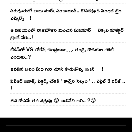
తిరువూరులో బాబు మార్క్ పంచాయితీ.. కొలిక‌పూడి సింగ‌ల్ టైం
ఎమ్మెల్యే…!
ఆ విష‌యంలో రాజ‌మౌళిని మించిన సుకుమార్‌… లెక్క‌ల మాస్టార్
ట్రెండే వేరు..!
టీడీపీలో VS లోకేష్ చంద్ర‌బాబు…. తండ్రి, కొడుకుల పోటీ
ఎందుకు..?
జ‌న‌సేన బ‌లం మీద గురి చూసి కొడుతోన్న జ‌గ‌న్‌… !
పీవీఆర్ ఐనాక్స్ పిక్చర్స్ చేతికి ‘ కార్మేని సెల్వం ‘ .. ఏప్రిల్ 3 రిలీజ్ ..
!
తన కోపమే తన శత్రువు 😡 బాలినేని బలి.. ?😟