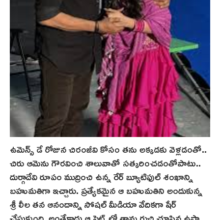
ఉమెన్స్ డే రోజున చిరంజీవి కోసం తను అక్క‌డ‌కు వెళ్లడంతో..
చిరు ఆమెను గౌరవించి శాలువాతో సత్కరించడంతోపాటు..
దుర్గాదేవి రూపం ముద్రించి ఉన్న రేర్ బ్యూటిఫుల్‌ శంఖాన్ని
బహుమతిగా ఇచ్చారు. ప్రత్యేకమైన ఆ బహుమతిని అందుకున్న
శ్రీ లీల తన ఆనందాన్ని సోషల్ మీడియా వేదికగా షేర్
చేసుకుంది. అంతేకాదు ఆ సెట్స్‌లో తాను రుచి చూసిన ఉప్మా,