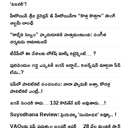
‘విజనరీ’!
హీరోయిన్ శ్రీజ డైరెక్ష‌న్ & హీరోయిన్‌గా “కొత్త కొత్తగా” సాంగ్
ఆల్బమ్ లాంఛ్
“కార్మేని సెల్వం” హృదయానికి హత్తుకుంటుంది: సంగీత
దర్శకుడు రామానుజన్
టీడీపీలో ఈ నేత‌ల‌కు లోకేష్ మార్క్ రిటైర్మెంట్‌… ?
పులివెందుల గ‌డ్డ ఎప్ప‌ట‌కీ జ‌గ‌న్ అడ్డానే.. రిజ‌ర్వేష‌న్ మార్చినా సీన్
లేదు..?
ఏపీలో పొలిటిక‌ల్ సంచ‌ల‌నం: నారా ఫ్యామిలీ అత్తా, కోడ‌ళ్ల
పొలిటికల్ ఎంట్రీ..!
జ‌గ‌న్ సెంచ‌రీ కాదు… 132 కొడితేనే విన్ అవుతాడు…!
Suyodhana Review: ప్రియదర్శి ‘సుయోధన’ రివ్యూ.. !
VAOల‌కు ఏపీ ప్ర‌భుత్వం బంప‌ర్ ఆఫ‌ర్‌… 28 వేల మందికి స్మార్ట్