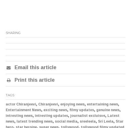
SHARING
Email this article
Print this article
TAGS
,
,
,
,
actor Chiranjeevi
Chiranjeevi
enjoying news
entertaining news
,
,
,
,
Entertainment News
exciting news
filmy updates
genuine news
,
,
,
intresting news
intresting updates
journalist excluisve
Latest
,
,
,
,
,
news
latest trending news
social media
sreeleela
Sri Leela
Star
,
,
,
,
hero
star heroine
super news
tollywood
tollywood filmy updated