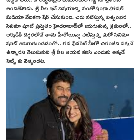
అందజేశాడు. శ్రీ లీల ఇదే విషయాన్ని సంతోషంగా సోషల్
మీడియా వేదికగా షేర్ చేసుకుంది. చిరు నటిస్తున్న విశ్వంభర
సినిమా షూట్ ప్రస్తుతం హైదరాబాద్‌లో జరుగుతున్న క్ర‌మంలో..
అక్కడికి దగ్గరలోనే తాను హీరోయిన్గా నటిస్తున్న మరో సినిమా
షూట్ జరుగుతుండడంతో.. తన ఫేవరెట్ హీరో చిరంజీవి పక్కనే
ఉన్నారని తెలుసుకునీ శ్రీ లీల ఆయన కలిసి ఎందుకు అక్కడే
సెట్స్ కు వెళ్ళిందట.