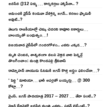
జనసేన @12 ఏళ్ళు … కార్యకర్తలు హ్యాపీనా.. ?
ఆమంచికి వైసీపీ కండువా వేస్తోన్న జ‌గ‌న్‌.. క‌ర‌ణం ఫ్యామిలీ
అవుట్‌..?
తెలుగు రాజ‌కీయాల్లో చెక్కు చెద‌ర‌ని కావూరి రికార్డులు…
బాల‌య్యతో బంధుత్వం…!
విజ‌య‌వాడ వైసీపీలో గంద‌ర‌గోళం.. ఎవ‌రు ఎక్క‌డ‌…?
మృతి చెందిన, శాశ్వతంగా వలస వెళ్లిన వారి పెన్ష‌న్లే
తొల‌గించాం: మంత్రి కొండపల్లి శ్రీనివాస్
రామ్మోహ‌న్ నాయుడు ఓట‌మికి జ‌గ‌న్ కొత్త అస్త్రం ఫ‌లించేనా…?
‘ పెద్ది ‘ మానియా… భారీ ఆప‌ర్ల‌తో బ‌య్య‌ర్లు… @ 300
కోట్లా…?
వైఎస్‌. జ‌గ‌న్ పాద‌యాత్ర 2017 – 2027 … తేడా ఏంటి..?
మోడి కేబినెట్లో జ‌నసేన మంత్రి ఎవ‌రు.. ప‌వ‌న్ లెక్కేంటి..?