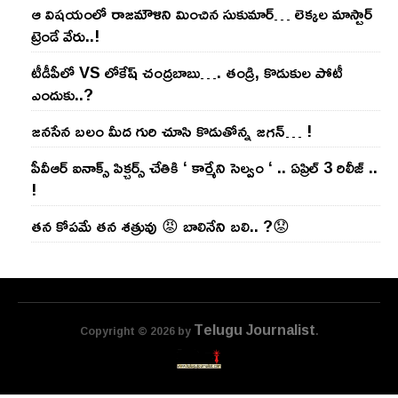
ఆ విష‌యంలో రాజ‌మౌళిని మించిన సుకుమార్‌… లెక్క‌ల మాస్టార్
ట్రెండే వేరు..!
టీడీపీలో VS లోకేష్ చంద్ర‌బాబు…. తండ్రి, కొడుకుల పోటీ
ఎందుకు..?
జ‌న‌సేన బ‌లం మీద గురి చూసి కొడుతోన్న జ‌గ‌న్‌… !
పీవీఆర్ ఐనాక్స్ పిక్చర్స్ చేతికి ‘ కార్మేని సెల్వం ‘ .. ఏప్రిల్ 3 రిలీజ్ ..
!
తన కోపమే తన శత్రువు 😡 బాలినేని బలి.. ?😟
Telugu Journalist
Copyright © 2026 by
.