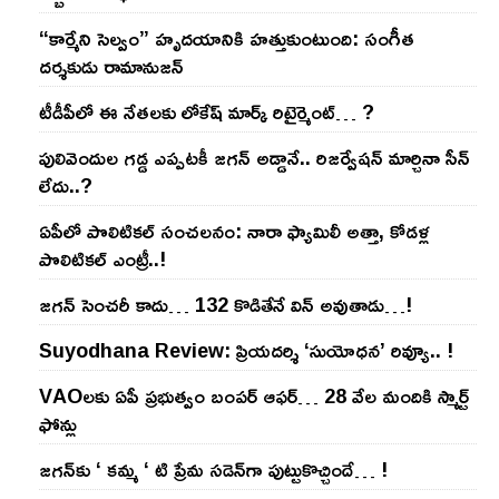
“కార్మేని సెల్వం” హృదయానికి హత్తుకుంటుంది: సంగీత
దర్శకుడు రామానుజన్
టీడీపీలో ఈ నేత‌ల‌కు లోకేష్ మార్క్ రిటైర్మెంట్‌… ?
పులివెందుల గ‌డ్డ ఎప్ప‌ట‌కీ జ‌గ‌న్ అడ్డానే.. రిజ‌ర్వేష‌న్ మార్చినా సీన్
లేదు..?
ఏపీలో పొలిటిక‌ల్ సంచ‌ల‌నం: నారా ఫ్యామిలీ అత్తా, కోడ‌ళ్ల
పొలిటికల్ ఎంట్రీ..!
జ‌గ‌న్ సెంచ‌రీ కాదు… 132 కొడితేనే విన్ అవుతాడు…!
Suyodhana Review: ప్రియదర్శి ‘సుయోధన’ రివ్యూ.. !
VAOల‌కు ఏపీ ప్ర‌భుత్వం బంప‌ర్ ఆఫ‌ర్‌… 28 వేల మందికి స్మార్ట్
ఫోన్లు
జ‌గ‌న్‌కు ‘ క‌మ్మ ‘ టి ప్రేమ స‌డెన్‌గా పుట్టుకొచ్చిందే… !