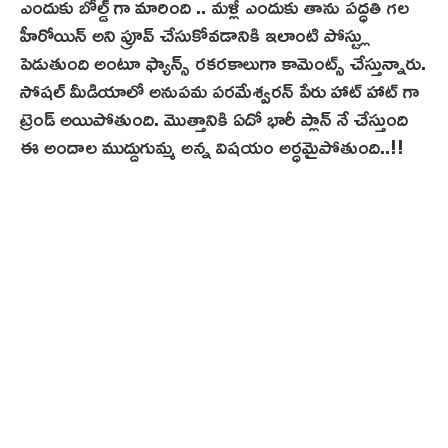
ఎందుకు బోల్డ్ గా మారింది .. మళ్లీ ఎందుకు తాను పద్ధతి గల
హీరోయిన్ అని ప్రూవ్ చేసుకోవడానికి ఇలాంటి పోస్ట్లు
పెడుతుంది అంటూ ఫ్యాన్స్ రకరకాలుగా కామెంట్స్ చేస్తున్నారు.
సోషల్ మీడియాలో అనుపమ పరమేశ్వరన్ పేరు హాట్ హాట్ గా
ట్రెండ్ అయిపోతుంది. మొత్తానికి ఏదో భారీ ప్లాన్ నే చేస్తుంది
ఈ అందాల ముద్దుగుమ్మ అన్న విషయం అర్ధమైపోతుంది..!!