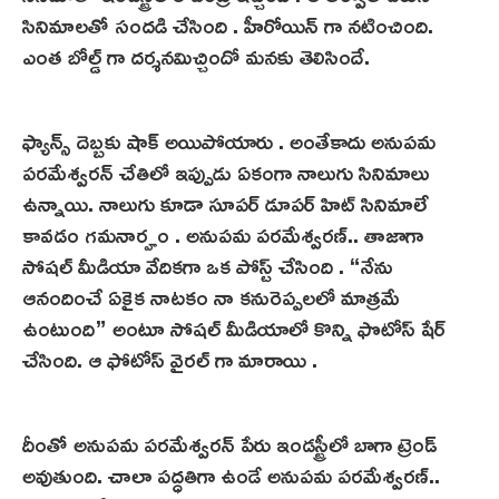
సినిమాలతో సందడి చేసింది . హీరోయిన్ గా నటించింది.
ఎంత బోల్డ్ గా దర్శనమిచ్చిందో మనకు తెలిసిందే.
ఫ్యాన్స్ దెబ్బకు షాక్ అయిపోయారు . అంతేకాదు అనుపమ
పరమేశ్వరన్ చేతిలో ఇప్పుడు ఏకంగా నాలుగు సినిమాలు
ఉన్నాయి. నాలుగు కూడా సూపర్ డూపర్ హిట్ సినిమాలే
కావడం గమనార్హం . అనుపమ పరమేశ్వరణ్.. తాజాగా
సోషల్ మీడియా వేదికగా ఒక పోస్ట్ చేసింది . “నేను
ఆనందించే ఏకైక నాటకం నా కనురెప్పలలో మాత్రమే
ఉంటుంది” అంటూ సోషల్ మీడియాలో కొన్ని ఫొటోస్ షేర్
చేసింది. ఆ ఫోటోస్ వైరల్ గా మారాయి .
దీంతో అనుపమ పరమేశ్వరన్ పేరు ఇండస్ట్రీలో బాగా ట్రెండ్
అవుతుంది. చాలా పద్ధతిగా ఉండే అనుపమ పరమేశ్వరణ్..