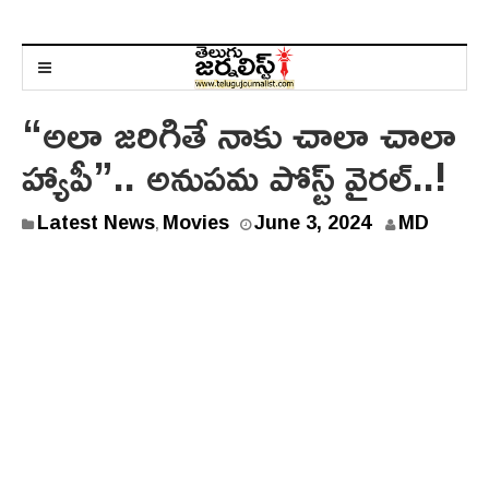
“అలా జరిగితే నాకు చాలా చాలా
హ్యాపీ”.. అనుపమ పోస్ట్ వైరల్..!
Latest News
Movies
June 3, 2024
MD
,