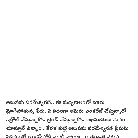
అనుపమ పరమేశ్వరణ్.. ఈ మధ్యకాలంలో మారు
మ్రోగిపోతున్న పేరు. ఏ విధంగా ఆమెను ఎంకరేజ్ చేస్తున్నారో
..ట్రోల్ చేస్తున్నారో.. ట్రెండ్ చేస్తున్నారో.. అభిమానులు మనం
చూస్తూనే ఉన్నాం . కేరళ కుట్టి అనుపమ పరమేశ్వరణ్ ప్రేమమ్
సినిమాతో ఇండస్ట్రీలోకి ఎంట్రీ ఇచ్చింది . ఆ తర్వాత వరుస