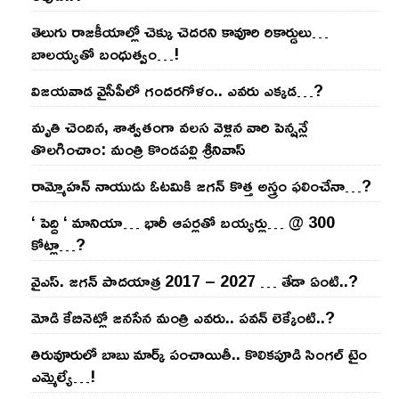
తెలుగు రాజ‌కీయాల్లో చెక్కు చెద‌ర‌ని కావూరి రికార్డులు…
బాల‌య్యతో బంధుత్వం…!
విజ‌య‌వాడ వైసీపీలో గంద‌ర‌గోళం.. ఎవ‌రు ఎక్క‌డ‌…?
మృతి చెందిన, శాశ్వతంగా వలస వెళ్లిన వారి పెన్ష‌న్లే
తొల‌గించాం: మంత్రి కొండపల్లి శ్రీనివాస్
రామ్మోహ‌న్ నాయుడు ఓట‌మికి జ‌గ‌న్ కొత్త అస్త్రం ఫ‌లించేనా…?
‘ పెద్ది ‘ మానియా… భారీ ఆప‌ర్ల‌తో బ‌య్య‌ర్లు… @ 300
కోట్లా…?
వైఎస్‌. జ‌గ‌న్ పాద‌యాత్ర 2017 – 2027 … తేడా ఏంటి..?
మోడి కేబినెట్లో జ‌నసేన మంత్రి ఎవ‌రు.. ప‌వ‌న్ లెక్కేంటి..?
తిరువూరులో బాబు మార్క్ పంచాయితీ.. కొలిక‌పూడి సింగ‌ల్ టైం
ఎమ్మెల్యే…!