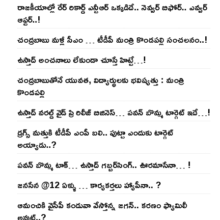
రాజ‌కీయాల్లో రేర్ రికార్డ్ ఎన్టీఆర్ ఒక్క‌డిదే.. నెవ్వ‌ర్ బిఫోర్‌.. ఎవ్వ‌ర్
ఆఫ్ట‌ర్‌..!
చంద్ర‌బాబు మ‌ళ్లీ సీఎం … టీడీపీ మంత్రి కొండ‌ప‌ల్లి సంచ‌ల‌నం..!
ఉస్తాద్ అంచ‌నాలు లేకుండా చూస్తే హిట్టే…!
చంద్ర‌బాబుతోనే యువ‌త‌, విద్యార్థుల‌కు భ‌విష్య‌త్తు : మంత్రి
కొండ‌ప‌ల్లి
ఉస్తాద్ వ‌ర‌ల్డ్ వైడ్ ప్రి రిలీజ్ బిజినెస్‌… ప‌వ‌న్ బొమ్మ టార్గెట్ ఇదే…!
డ్రగ్స్ మత్తుకి టీడీపీ ఎంపీ బలి.. పుట్టా ఎందుకు టార్గెట్
అయ్యాడు..?
ప‌వ‌న్ బొమ్మ టాక్‌… ఉస్తాద్ గ‌బ్బ‌ర్‌సింగ్‌.. ఊర‌మాసేనా… !
జనసేన @12 ఏళ్ళు … కార్యకర్తలు హ్యాపీనా.. ?
ఆమంచికి వైసీపీ కండువా వేస్తోన్న జ‌గ‌న్‌.. క‌ర‌ణం ఫ్యామిలీ
అవుట్‌..?