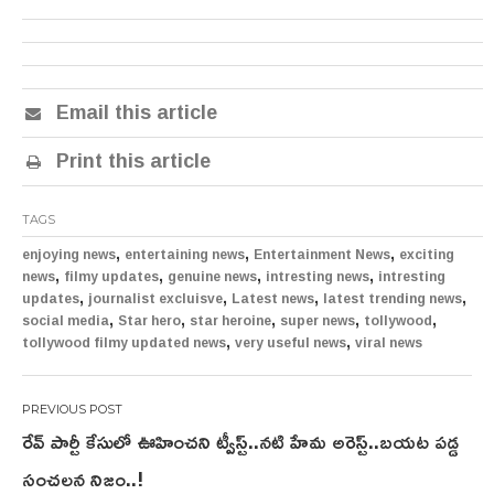
Email this article
Print this article
TAGS
,
,
,
enjoying news
entertaining news
Entertainment News
exciting
,
,
,
,
news
filmy updates
genuine news
intresting news
intresting
,
,
,
,
updates
journalist excluisve
Latest news
latest trending news
,
,
,
,
,
social media
Star hero
star heroine
super news
tollywood
,
,
tollywood filmy updated news
very useful news
viral news
Post
రేవ్ పార్టీ కేసులో ఊహించని ట్వీస్ట్..నటి హేమ అరెస్ట్..బయట పడ్డ
navigation
సంచలన నిజం..!