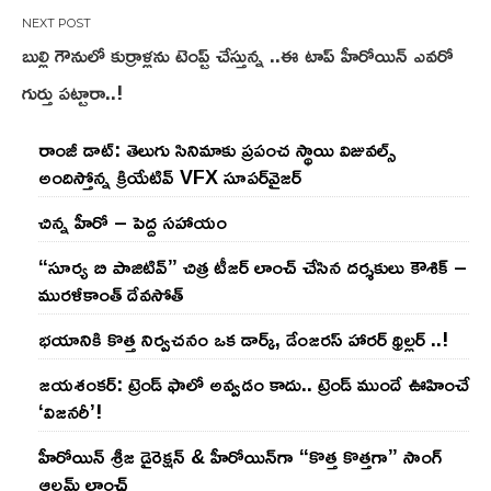
బుల్లి గౌనులో కుర్రాళ్లను టెంప్ట్ చేస్తున్న ..ఈ టాప్ హీరోయిన్ ఎవరో
గుర్తు పట్టారా..!
రాంజీ డాట్: తెలుగు సినిమాకు ప్రపంచ స్థాయి విజువల్స్
అందిస్తోన్న క్రియేటివ్ VFX సూపర్‌వైజర్
చిన్న హీరో – పెద్ద సహాయం
“సూర్య బి పాజిటివ్” చిత్ర టీజర్ లాంచ్ చేసిన‌ దర్శకులు కౌశిక్ –
మురళీకాంత్ దేవసోత్
భయానికి కొత్త నిర్వచనం ఒక డార్క్, డేంజరస్ హారర్ థ్రిల్లర్ ..!
జయశంకర్: ట్రెండ్‌ ఫాలో అవ్వడం కాదు.. ట్రెండ్‌ ముందే ఊహించే
‘విజనరీ’!
హీరోయిన్ శ్రీజ డైరెక్ష‌న్ & హీరోయిన్‌గా “కొత్త కొత్తగా” సాంగ్
ఆల్బమ్ లాంఛ్