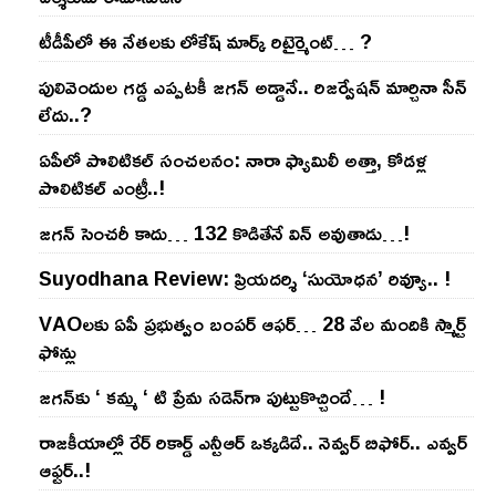
టీడీపీలో ఈ నేత‌ల‌కు లోకేష్ మార్క్ రిటైర్మెంట్‌… ?
పులివెందుల గ‌డ్డ ఎప్ప‌ట‌కీ జ‌గ‌న్ అడ్డానే.. రిజ‌ర్వేష‌న్ మార్చినా సీన్
లేదు..?
ఏపీలో పొలిటిక‌ల్ సంచ‌ల‌నం: నారా ఫ్యామిలీ అత్తా, కోడ‌ళ్ల
పొలిటికల్ ఎంట్రీ..!
జ‌గ‌న్ సెంచ‌రీ కాదు… 132 కొడితేనే విన్ అవుతాడు…!
Suyodhana Review: ప్రియదర్శి ‘సుయోధన’ రివ్యూ.. !
VAOల‌కు ఏపీ ప్ర‌భుత్వం బంప‌ర్ ఆఫ‌ర్‌… 28 వేల మందికి స్మార్ట్
ఫోన్లు
జ‌గ‌న్‌కు ‘ క‌మ్మ ‘ టి ప్రేమ స‌డెన్‌గా పుట్టుకొచ్చిందే… !
రాజ‌కీయాల్లో రేర్ రికార్డ్ ఎన్టీఆర్ ఒక్క‌డిదే.. నెవ్వ‌ర్ బిఫోర్‌.. ఎవ్వ‌ర్
ఆఫ్ట‌ర్‌..!