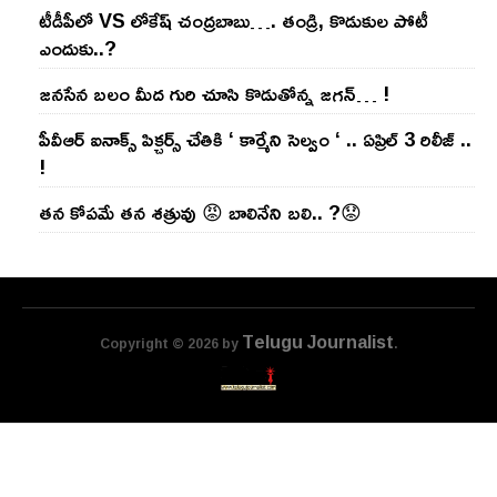
టీడీపీలో VS లోకేష్ చంద్ర‌బాబు…. తండ్రి, కొడుకుల పోటీ
ఎందుకు..?
జ‌న‌సేన బ‌లం మీద గురి చూసి కొడుతోన్న జ‌గ‌న్‌… !
పీవీఆర్ ఐనాక్స్ పిక్చర్స్ చేతికి ‘ కార్మేని సెల్వం ‘ .. ఏప్రిల్ 3 రిలీజ్ ..
!
తన కోపమే తన శత్రువు 😡 బాలినేని బలి.. ?😟
Telugu Journalist
Copyright © 2026 by
.