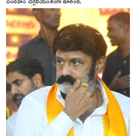
సందేహం చర్చనీయంశంగా మారింది.