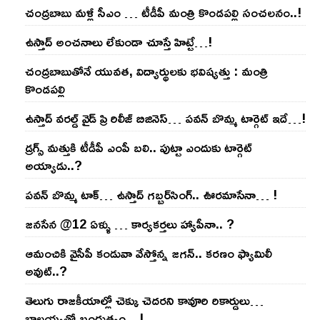
చంద్ర‌బాబు మ‌ళ్లీ సీఎం … టీడీపీ మంత్రి కొండ‌ప‌ల్లి సంచ‌ల‌నం..!
ఉస్తాద్ అంచ‌నాలు లేకుండా చూస్తే హిట్టే…!
చంద్ర‌బాబుతోనే యువ‌త‌, విద్యార్థుల‌కు భ‌విష్య‌త్తు : మంత్రి
కొండ‌ప‌ల్లి
ఉస్తాద్ వ‌ర‌ల్డ్ వైడ్ ప్రి రిలీజ్ బిజినెస్‌… ప‌వ‌న్ బొమ్మ టార్గెట్ ఇదే…!
డ్రగ్స్ మత్తుకి టీడీపీ ఎంపీ బలి.. పుట్టా ఎందుకు టార్గెట్
అయ్యాడు..?
ప‌వ‌న్ బొమ్మ టాక్‌… ఉస్తాద్ గ‌బ్బ‌ర్‌సింగ్‌.. ఊర‌మాసేనా… !
జనసేన @12 ఏళ్ళు … కార్యకర్తలు హ్యాపీనా.. ?
ఆమంచికి వైసీపీ కండువా వేస్తోన్న జ‌గ‌న్‌.. క‌ర‌ణం ఫ్యామిలీ
అవుట్‌..?
తెలుగు రాజ‌కీయాల్లో చెక్కు చెద‌ర‌ని కావూరి రికార్డులు…
బాల‌య్యతో బంధుత్వం…!