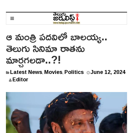
ఆ మంత్రి పదవిలో బాలయ్య..
తెలుగు సినిమా రాతను
మార్చగలడా..?!
Latest News
Movies
Politics
June 12, 2024
,
,
J
Editor
u
n
e
1
2
,
2