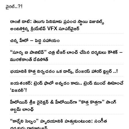
వైరల్..?!
రాంజీ డాట్: తెలుగు సినిమాకు ప్రపంచ స్థాయి విజువల్స్
అందిస్తోన్న క్రియేటివ్ VFX సూపర్‌వైజర్
చిన్న హీరో – పెద్ద సహాయం
“సూర్య బి పాజిటివ్” చిత్ర టీజర్ లాంచ్ చేసిన‌ దర్శకులు కౌశిక్ –
మురళీకాంత్ దేవసోత్
భయానికి కొత్త నిర్వచనం ఒక డార్క్, డేంజరస్ హారర్ థ్రిల్లర్ ..!
జయశంకర్: ట్రెండ్‌ ఫాలో అవ్వడం కాదు.. ట్రెండ్‌ ముందే ఊహించే
‘విజనరీ’!
హీరోయిన్ శ్రీజ డైరెక్ష‌న్ & హీరోయిన్‌గా “కొత్త కొత్తగా” సాంగ్
ఆల్బమ్ లాంఛ్
“కార్మేని సెల్వం” హృదయానికి హత్తుకుంటుంది: సంగీత
దర్శకుడు రామానుజన్