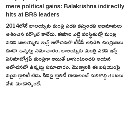
2014లోనే బాలయ్యకు మంత్రి పదవి వస్తుందని అభిమానులు
ఆశించిన వర్కౌట్ కాలేదు. ఈసారి ఎట్టి పరిస్థితుల్లో మంత్రి
పదవి బాలయ్యకు ఇచ్చే ఆలోచనలో టీడీపీ అధినేత చంద్రబాబు
కూడా ఉన్నట్లు సమాచారం. బాలయ్యకు మంత్రి పదవి ఇస్తే
సినిమాటోగ్రఫీ మంత్రిగా అయితే బాగుంటుందని ఆయన
ఆలోచనలో ఉన్నట్లు సమాచారం. మొత్తానికి ఈ విషయంపై
సరైన క్లారిటీ లేదు. దీనిపై క్లారిటీ రావాలంటే మరికొద్ది గంటలు
వేచి చూడాల్సిందే.