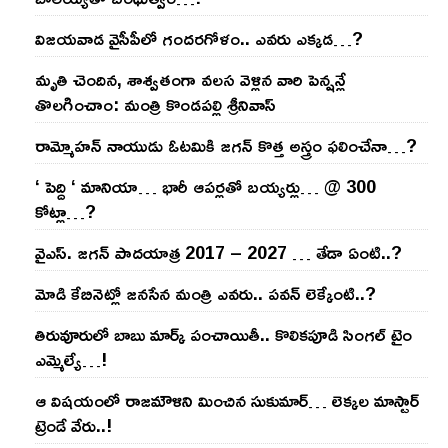
విజ‌య‌వాడ వైసీపీలో గంద‌ర‌గోళం.. ఎవ‌రు ఎక్క‌డ‌…?
మృతి చెందిన, శాశ్వతంగా వలస వెళ్లిన వారి పెన్ష‌న్లే
తొల‌గించాం: మంత్రి కొండపల్లి శ్రీనివాస్
రామ్మోహ‌న్ నాయుడు ఓట‌మికి జ‌గ‌న్ కొత్త అస్త్రం ఫ‌లించేనా…?
‘ పెద్ది ‘ మానియా… భారీ ఆప‌ర్ల‌తో బ‌య్య‌ర్లు… @ 300
కోట్లా…?
వైఎస్‌. జ‌గ‌న్ పాద‌యాత్ర 2017 – 2027 … తేడా ఏంటి..?
మోడి కేబినెట్లో జ‌నసేన మంత్రి ఎవ‌రు.. ప‌వ‌న్ లెక్కేంటి..?
తిరువూరులో బాబు మార్క్ పంచాయితీ.. కొలిక‌పూడి సింగ‌ల్ టైం
ఎమ్మెల్యే…!
ఆ విష‌యంలో రాజ‌మౌళిని మించిన సుకుమార్‌… లెక్క‌ల మాస్టార్
ట్రెండే వేరు..!