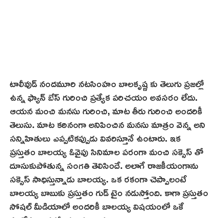
టాలీవుడ్ నందమూరి నట‌సింహం బాలకృష్ణ కు తెలుగు ప్రజల్లో
ఉన్న ఫ్యాన్ బేస్ గురించి ప్రత్యేక పరిచయం అవసరం లేదు.
ఆయన మంచి మనసు గురించి, మాట తీరు గురించి అందరికీ
తెలుసు. మాట కఠినంగా అనిపించిన మనసు మాత్రం వెన్న అని
సన్నిహితులు ఎప్పటికప్పుడు వివరిస్తూనే ఉంటారు. ఇక
ప్రస్తుతం బాలయ్య ఓవైపు సినిమాల పరంగా మంచి సక్సెస్ తో
దూసుకుపోతున్న సంగతి తెలిసిందే. అలాగే రాజకీయంగాను
సక్సెస్ సాధిస్తున్నాడు బాలయ్య. ఒక రకంగా చెప్పాలంటే
బాలయ్య బాబుకు ప్రస్తుతం గుడ్ టైం నడుస్తోంది. కాగా ప్రస్తుతం
సోషల్ మీడియాలో అందరికీ బాలయ్య విషయంలో ఒకే