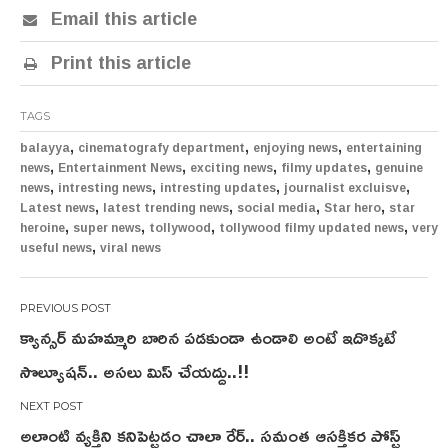
Email this article
Print this article
TAGS
,
,
,
balayya
cinematografy department
enjoying news
entertaining
,
,
,
,
news
Entertainment News
exciting news
filmy updates
genuine
,
,
,
,
news
intresting news
intresting updates
journalist excluisve
,
,
,
,
Latest news
latest trending news
social media
Star hero
star
,
,
,
,
heroine
super news
tollywood
tollywood filmy updated news
very
,
useful news
viral news
Post
క్యాన్సర్ మహమ్మారి బారిన పడకుండా ఉండాలి అంటే ఇదొక్కటే
navigation
సొల్యూషన్.. అసలు మిస్ చేయద్దు..!!
అలాంటి వ్యక్తిని కనిపెట్టడం చాలా రేర్.. సమంత ఆసక్తికర పోస్ట్