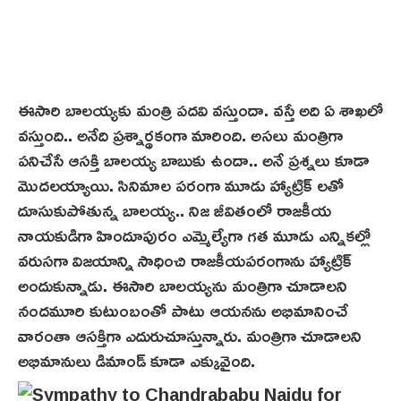
ఈసారి బాలయ్య‌కు మంత్రి పదవి వస్తుందా. వస్తే అది ఏ శాఖలో
వస్తుంది.. అనేది ప్రశ్నార్థకంగా మారింది. అసలు మంత్రిగా
పనిచేసే ఆసక్తి బాలయ్య బాబుకు ఉందా.. అనే ప్రశ్నలు కూడా
మొదలయ్యాయి. సినిమాల పరంగా మూడు హ్యాట్రిక్ లతో
దూసుకుపోతున్న బాలయ్య.. నిజ జీవితంలో రాజకీయ
నాయకుడిగా హిందూపురం ఎమ్మెల్యేగా గత మూడు ఎన్నికల్లో
వరుసగా విజయాన్ని సాధించి రాజకీయపరంగాను హ్యాట్రిక్
అందుకున్నాడు. ఈసారి బాలయ్యను మంత్రిగా చూడాలని
నందమూరి కుటుంబంతో పాటు ఆయనను అభిమానించే
వారంతా ఆసక్తిగా ఎదురుచూస్తున్నారు. మంత్రిగా చూడాలని
అభిమానులు డిమాండ్ కూడా ఎక్కువైంది.