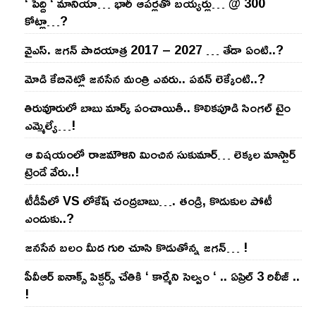
‘ పెద్ది ‘ మానియా… భారీ ఆప‌ర్ల‌తో బ‌య్య‌ర్లు… @ 300
కోట్లా…?
వైఎస్‌. జ‌గ‌న్ పాద‌యాత్ర 2017 – 2027 … తేడా ఏంటి..?
మోడి కేబినెట్లో జ‌నసేన మంత్రి ఎవ‌రు.. ప‌వ‌న్ లెక్కేంటి..?
తిరువూరులో బాబు మార్క్ పంచాయితీ.. కొలిక‌పూడి సింగ‌ల్ టైం
ఎమ్మెల్యే…!
ఆ విష‌యంలో రాజ‌మౌళిని మించిన సుకుమార్‌… లెక్క‌ల మాస్టార్
ట్రెండే వేరు..!
టీడీపీలో VS లోకేష్ చంద్ర‌బాబు…. తండ్రి, కొడుకుల పోటీ
ఎందుకు..?
జ‌న‌సేన బ‌లం మీద గురి చూసి కొడుతోన్న జ‌గ‌న్‌… !
పీవీఆర్ ఐనాక్స్ పిక్చర్స్ చేతికి ‘ కార్మేని సెల్వం ‘ .. ఏప్రిల్ 3 రిలీజ్ ..
!