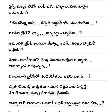
డ్రగ్స్ మత్తుకి టీడీపీ ఎంపీ బలి.. పుట్టా ఎందుకు టార్గెట్
అయ్యాడు..?
ప‌వ‌న్ బొమ్మ టాక్‌… ఉస్తాద్ గ‌బ్బ‌ర్‌సింగ్‌.. ఊర‌మాసేనా… !
జనసేన @12 ఏళ్ళు … కార్యకర్తలు హ్యాపీనా.. ?
ఆమంచికి వైసీపీ కండువా వేస్తోన్న జ‌గ‌న్‌.. క‌ర‌ణం ఫ్యామిలీ
అవుట్‌..?
తెలుగు రాజ‌కీయాల్లో చెక్కు చెద‌ర‌ని కావూరి రికార్డులు…
బాల‌య్యతో బంధుత్వం…!
విజ‌య‌వాడ వైసీపీలో గంద‌ర‌గోళం.. ఎవ‌రు ఎక్క‌డ‌…?
మృతి చెందిన, శాశ్వతంగా వలస వెళ్లిన వారి పెన్ష‌న్లే
తొల‌గించాం: మంత్రి కొండపల్లి శ్రీనివాస్
రామ్మోహ‌న్ నాయుడు ఓట‌మికి జ‌గ‌న్ కొత్త అస్త్రం ఫ‌లించేనా…?