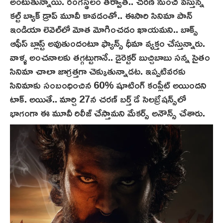
అంటుతున్నాయి. రంగస్థలం తర్వాత.. చరణ్ నుంచి వస్తున్న
కల్ట్ బ్యాక్ డ్రాప్ మూవీ కావడంతో.. ఈసారి సినిమా పాన్
ఇండియా లెవెల్‌లో మోత మోగించడం ఖాయమని.. బాక్స్
ఆఫీస్ బ్లాస్ట్ అవుతుందంటూ ఫ్యాన్స్ ధీమా వ్యక్తం చేస్తున్నారు.
వాళ్ళ అంచనాలకు తగ్గట్టుగానే.. డైరెక్టర్ బుచ్చిబాబు సన్న‌ సైతం
సినిమా చాలా జాగ్రత్తగా చెక్కుతున్నాడట. ఇప్పటివరకు
సినిమాకు సంబంధించిన 60% షూటింగ్ కంప్లీట్ అయిందని
టాక్. అయితే.. మార్చి 27న చరణ్ బర్త్ డే సెలబ్రేషన్స్‌లో
భాగంగా ఈ మూవీ రిలీజ్ చేస్తామని మేక‌ర్స్ అనౌన్స్ చేశారు.