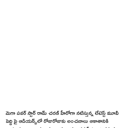
,
2
0
2
5
మెగా ప‌వ‌ర్ స్టార్ రామ్ చరణ్ హీరోగా నటిస్తున్న లేటెస్ట్ మూవీ
పెద్ది పై ఆడియన్స్‌లో రోజురోజుకు అంచనాలు ఆకాశానికి