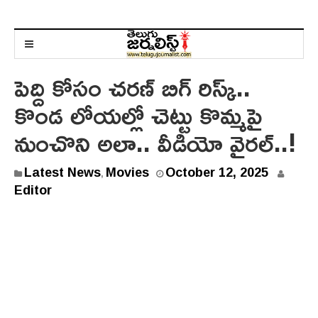
పెద్ది కోసం చరణ్ బిగ్ రిస్క్..
కొండ లోయల్లో చెట్టు కొమ్మపై
నుంచొని అలా.. వీడియో వైరల్..!
O
Latest News
Movies
October 12, 2025
,
c
Editor
t
o
b
e
r
1
2