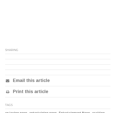
SHARING
Email this article
Print this article
TAGS
,
,
,
en joying news
entertaining news
Entertainment News
exciting