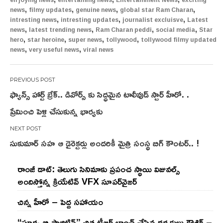
,
,
,
,
news
filmy updates
genuine news
global star Ram Charan
,
,
,
intresting news
intresting updates
journalist excluisve
Latest
,
,
,
,
news
latest trending news
Ram Charan peddi
social media
Star
,
,
,
,
hero
star heroine
super news
tollywood
tollywood filmy updated
,
,
news
very useful news
viral news
Post
ఫ్యాన్స్ హార్ట్ బ్రేక్.. డివోర్స్ కు సిద్ధమైన టాలీవుడ్ స్టార్ హీరో. .
navigation
ప్రేమించి పెళ్లి చేసుకున్న భార్యకు
సుకుమార్ సహ ఆ డైరెక్టర్లు అందరికీ మైత్రి సంస్థ బిగ్ కౌంటర్.. !
రాంజీ డాట్: తెలుగు సినిమాకు ప్రపంచ స్థాయి విజువల్స్
అందిస్తోన్న క్రియేటివ్ VFX సూపర్‌వైజర్
చిన్న హీరో – పెద్ద సహాయం
“సూర్య బి పాజిటివ్” చిత్ర టీజర్ లాంచ్ చేసిన‌ దర్శకులు కౌశిక్ –