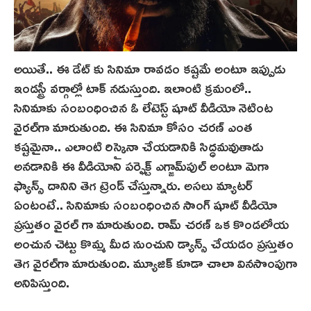
అయితే.. ఈ డేట్ కు సినిమా రావడం కష్టమే అంటూ ఇప్పుడు
ఇండస్ట్రీ వర్గాల్లో టాక్‌ నడుస్తుంది. ఇలాంటి క్రమంలో..
సినిమాకు సంబంధించిన ఓ లేటెస్ట్ షూట్ వీడియో నెటింట
వైరల్‌గా మారుతుంది. ఈ సినిమా కోసం చరణ్ ఎంత
కష్టమైనా.. ఎలాంటి రిస్కైనా చేయడానికి సిద్ధమవుతాడు
అనడానికి ఈ వీడియోని పర్ఫెక్ట్ ఎగ్జామ్‌పుల్ అంటూ మెగా
ఫ్యాన్స్ దానిని తెగ‌ ట్రెండ్ చేస్తున్నారు. అసలు మ్యాటర్
ఏంటంటే.. సినిమాకు సంబంధించిన సాంగ్ షూట్ వీడియో
ప్రస్తుతం వైరల్ గా మారుతుంది. రామ్ చరణ్ ఒక కొండలోయ
అంచున చెట్టు కొమ్మ మీద నుంచుని డ్యాన్స్ చేయడం ప్రస్తుతం
తెగ వైరల్‌గా మారుతుంది. మ్యూజిక్ కూడా చాలా వినసొంపుగా
అనిపిస్తుంది.