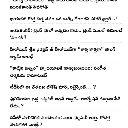
మురళీకాంత్ దేవసోత్
భయానికి కొత్త నిర్వచనం ఒక డార్క్, డేంజరస్ హారర్ థ్రిల్లర్ ..!
జయశంకర్: ట్రెండ్‌ ఫాలో అవ్వడం కాదు.. ట్రెండ్‌ ముందే ఊహించే
‘విజనరీ’!
హీరోయిన్ శ్రీజ డైరెక్ష‌న్ & హీరోయిన్‌గా “కొత్త కొత్తగా” సాంగ్
ఆల్బమ్ లాంఛ్
“కార్మేని సెల్వం” హృదయానికి హత్తుకుంటుంది: సంగీత
దర్శకుడు రామానుజన్
టీడీపీలో ఈ నేత‌ల‌కు లోకేష్ మార్క్ రిటైర్మెంట్‌… ?
పులివెందుల గ‌డ్డ ఎప్ప‌ట‌కీ జ‌గ‌న్ అడ్డానే.. రిజ‌ర్వేష‌న్ మార్చినా సీన్
లేదు..?
ఏపీలో పొలిటిక‌ల్ సంచ‌ల‌నం: నారా ఫ్యామిలీ అత్తా, కోడ‌ళ్ల
పొలిటికల్ ఎంట్రీ..!