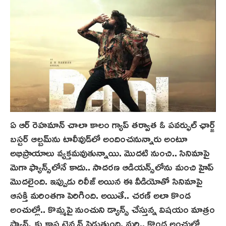
ఏ ఆర్ రెహమాన్ చాలా కాలం గ్యాప్ తర్వాత ఓ పవర్ఫుల్ ఛార్జ్
బస్టర్ ఆల్బమ్‌ను టాలీవుడ్‌లో అందించనున్నారు అంటూ
అభిప్రాయాలు వ్యక్తమవుతున్నాయి. మొదటి నుంచి.. సినిమాపై
మెగా ఫ్యాన్స్‌లోనే కాదు.. సాదరణ ఆడియన్స్‌లోను మంచి హైప్‌
మొదలైంది. ఇప్పుడు రిలీజ్ అయిన ఈ వీడియోతో సినిమాపై
ఆసక్తి మరింతగా పెరిగింది. అయితే.. చరణ్ అలా కొండ
అంచుల్లో.. కొమ్మపై నుంచుని డ్యాన్స్ చేస్తున్న విషయం మాత్రం
ఫ్యాన్స్ కు కాస్త టెన్షన్ పెడుతుంది. మరి.. కొండ అంచుల్లో