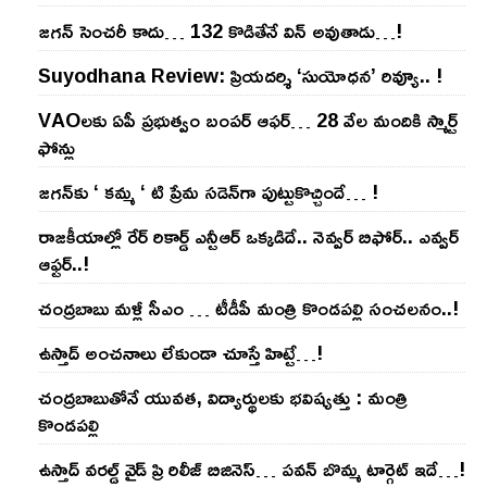
జ‌గ‌న్ సెంచ‌రీ కాదు… 132 కొడితేనే విన్ అవుతాడు…!
Suyodhana Review: ప్రియదర్శి ‘సుయోధన’ రివ్యూ.. !
VAOల‌కు ఏపీ ప్ర‌భుత్వం బంప‌ర్ ఆఫ‌ర్‌… 28 వేల మందికి స్మార్ట్
ఫోన్లు
జ‌గ‌న్‌కు ‘ క‌మ్మ ‘ టి ప్రేమ స‌డెన్‌గా పుట్టుకొచ్చిందే… !
రాజ‌కీయాల్లో రేర్ రికార్డ్ ఎన్టీఆర్ ఒక్క‌డిదే.. నెవ్వ‌ర్ బిఫోర్‌.. ఎవ్వ‌ర్
ఆఫ్ట‌ర్‌..!
చంద్ర‌బాబు మ‌ళ్లీ సీఎం … టీడీపీ మంత్రి కొండ‌ప‌ల్లి సంచ‌ల‌నం..!
ఉస్తాద్ అంచ‌నాలు లేకుండా చూస్తే హిట్టే…!
చంద్ర‌బాబుతోనే యువ‌త‌, విద్యార్థుల‌కు భ‌విష్య‌త్తు : మంత్రి
కొండ‌ప‌ల్లి
ఉస్తాద్ వ‌ర‌ల్డ్ వైడ్ ప్రి రిలీజ్ బిజినెస్‌… ప‌వ‌న్ బొమ్మ టార్గెట్ ఇదే…!