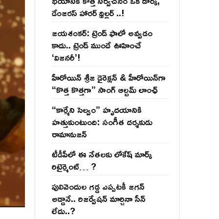
భయానికి కొత్త నిర్వచనం ఒక డార్క్,
డేంజరస్ హారర్ థ్రిల్లర్ ..!
జయశంకర్: ట్రెండ్‌ ఫాలో అవ్వడం
కాదు.. ట్రెండ్‌ ముందే ఊహించే
‘విజనరీ’!
హీరోయిన్ శ్రీజ డైరెక్ష‌న్ & హీరోయిన్‌గా
“కొత్త కొత్తగా” సాంగ్ ఆల్బమ్ లాంఛ్
“కార్మేని సెల్వం” హృదయానికి
హత్తుకుంటుంది: సంగీత దర్శకుడు
రామానుజన్
టీడీపీలో ఈ నేత‌ల‌కు లోకేష్ మార్క్
రిటైర్మెంట్‌… ?
పులివెందుల గ‌డ్డ ఎప్ప‌ట‌కీ జ‌గ‌న్
అడ్డానే.. రిజ‌ర్వేష‌న్ మార్చినా సీన్
లేదు..?