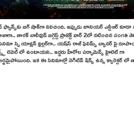
్యాన్స్‌కు బిగ్ షాక్‌గా నిలిచింది. ఇప్పుడు జూనియర్ ఎన్టీఆర్ కూడా 
ా.. తారక్ బాలీవుడ్ బిగ్గెస్ట్ ప్రాజెక్ట్ వార్ 2లో నటించిన సంగతి తెల
ా స్పై యాక్షన్ థ్రిల్లర్‌గా.. య‌ష్‌స్ రాజ్ ఫిలిమ్స్ బ్యానర్ పై రూపొ
్స్ట్ లెవెల్ లో ఉంటాయని.. ఇద్దరు హీరోల పర్ఫామెన్స్‌ హైలెట్ గా
ైపోయింది. ఇక ఈ సినిమాల్లో నెగిటివ్ షేడ్స్‌ ఉన్న క్యారెక్టర్ లో 