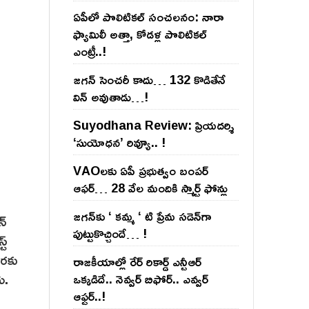
ఏపీలో పొలిటిక‌ల్ సంచ‌ల‌నం: నారా
ఫ్యామిలీ అత్తా, కోడ‌ళ్ల పొలిటికల్
ఎంట్రీ..!
జ‌గ‌న్ సెంచ‌రీ కాదు… 132 కొడితేనే
విన్ అవుతాడు…!
Suyodhana Review: ప్రియదర్శి
‘సుయోధన’ రివ్యూ.. !
VAOల‌కు ఏపీ ప్ర‌భుత్వం బంప‌ర్
ఆఫ‌ర్‌… 28 వేల మందికి స్మార్ట్ ఫోన్లు
జ‌గ‌న్‌కు ‘ క‌మ్మ ‘ టి ప్రేమ స‌డెన్‌గా
న్
పుట్టుకొచ్చిందే… !
ట్
వరకు
రాజ‌కీయాల్లో రేర్ రికార్డ్ ఎన్టీఆర్
ు.
ఒక్క‌డిదే.. నెవ్వ‌ర్ బిఫోర్‌.. ఎవ్వ‌ర్
ఆఫ్ట‌ర్‌..!