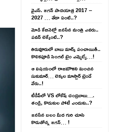
వైఎస్‌. జ‌గ‌న్ పాద‌యాత్ర 2017 –
2027 … తేడా ఏంటి..?
మోడి కేబినెట్లో జ‌నసేన మంత్రి ఎవ‌రు..
ప‌వ‌న్ లెక్కేంటి..?
తిరువూరులో బాబు మార్క్ పంచాయితీ..
కొలిక‌పూడి సింగ‌ల్ టైం ఎమ్మెల్యే…!
ఆ విష‌యంలో రాజ‌మౌళిని మించిన
సుకుమార్‌… లెక్క‌ల మాస్టార్ ట్రెండే
వేరు..!
టీడీపీలో VS లోకేష్ చంద్ర‌బాబు….
తండ్రి, కొడుకుల పోటీ ఎందుకు..?
జ‌న‌సేన బ‌లం మీద గురి చూసి
కొడుతోన్న జ‌గ‌న్‌… !