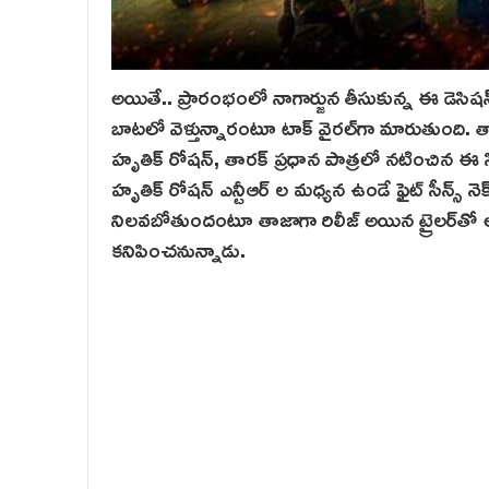
అయితే.. ప్రారంభంలో నాగార్జున తీసుకున్న ఈ డెసిషన్ ఫ
బాటలో వెళ్తున్నారంటూ టాక్ వైరల్‌గా మారుతుంది. తాజాగ
హృతిక్ రోషన్, తారక్‌ ప్రధాన పాత్రలో నటించిన ఈ సినిమ
హృతిక్ రోషన్ ఎన్టీఆర్ ల మధ్యన ఉండే ఫైట్ సీన్స్ నెక
నిలవబోతుందంటూ తాజాగా రిలీజ్ అయిన ట్రైలర్‌తో అర్థమ
కనిపించనున్నాడు.