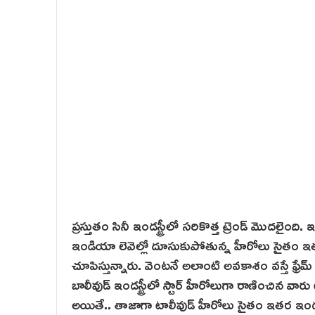
ప్రస్తుతం సినీ ఇండస్ట్రీలో సరికొత్త ట్రెండ్‌ మొదలైంది
ఇండియా లెవెల్లో దూసుకుపోతున్న హీరోలు సైతం ఇతర సి
చూపిస్తున్నారు. వెంటనే అలాంటి అవకాశం వస్తే ఫ్ర
బాలీవుడ్ ఇండస్ట్రీలో స్టార్ హీరోలుగా రాణించిన వారు టాల
అయితే.. తాజాగా టాలీవుడ్ హీరోలు సైతం ఇతర ఇండస్ట్ర