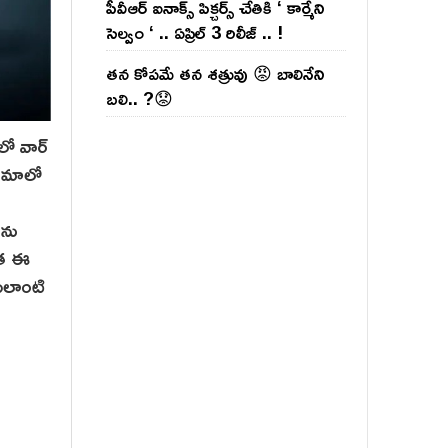
పీవీఆర్ ఐనాక్స్ పిక్చర్స్ చేతికి ‘ కార్మేని
సెల్వం ‘ .. ఏప్రిల్ 3 రిలీజ్ .. !
తన కోపమే తన శత్రువు 😡 బాలినేని
బలి.. ?😟
లో వార్
ినిమాలో
‌ను
వాత ఈ
 ఎలాంటి