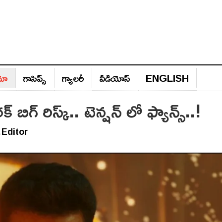
ిమా
గాసిప్స్‌
గ్యాల‌రీ
వీడియోస్‌
ENGLISH
బిగ్ రిస్క్.. టెన్షన్ లో ఫ్యాన్స్..!
Editor