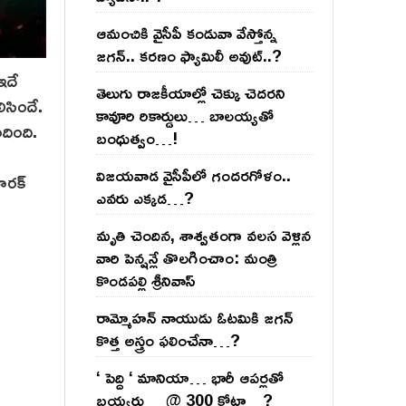
ఆమంచికి వైసీపీ కండువా వేస్తోన్న
జ‌గ‌న్‌.. క‌ర‌ణం ఫ్యామిలీ అవుట్‌..?
ఇదే
తెలుగు రాజ‌కీయాల్లో చెక్కు చెద‌ర‌ని
ిసిందే.
కావూరి రికార్డులు… బాల‌య్యతో
ందింది.
బంధుత్వం…!
విజ‌య‌వాడ వైసీపీలో గంద‌ర‌గోళం..
తారక్
ఎవ‌రు ఎక్క‌డ‌…?
మృతి చెందిన, శాశ్వతంగా వలస వెళ్లిన
వారి పెన్ష‌న్లే తొల‌గించాం: మంత్రి
కొండపల్లి శ్రీనివాస్
రామ్మోహ‌న్ నాయుడు ఓట‌మికి జ‌గ‌న్
కొత్త అస్త్రం ఫ‌లించేనా…?
‘ పెద్ది ‘ మానియా… భారీ ఆప‌ర్ల‌తో
బ‌య్య‌ర్లు… @ 300 కోట్లా…?