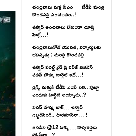
చంద్ర‌బాబు మ‌ళ్లీ సీఎం … టీడీపీ మంత్రి
కొండ‌ప‌ల్లి సంచ‌ల‌నం..!
ఉస్తాద్ అంచ‌నాలు లేకుండా చూస్తే
హిట్టే…!
చంద్ర‌బాబుతోనే యువ‌త‌, విద్యార్థుల‌కు
భ‌విష్య‌త్తు : మంత్రి కొండ‌ప‌ల్లి
ఉస్తాద్ వ‌ర‌ల్డ్ వైడ్ ప్రి రిలీజ్ బిజినెస్‌…
ప‌వ‌న్ బొమ్మ టార్గెట్ ఇదే…!
డ్రగ్స్ మత్తుకి టీడీపీ ఎంపీ బలి.. పుట్టా
ఎందుకు టార్గెట్ అయ్యాడు..?
ప‌వ‌న్ బొమ్మ టాక్‌… ఉస్తాద్
గ‌బ్బ‌ర్‌సింగ్‌.. ఊర‌మాసేనా… !
జనసేన @12 ఏళ్ళు … కార్యకర్తలు
హ్యాపీనా.. ?