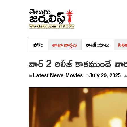
హోం
తాజా వార్తలు
రాజ‌కీయాలు
సిన
వార్ 2 రిలీజ్ కాకముందే తారక్ 
Latest News
Movies
July 29, 2025
,