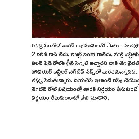
ఈ క్రమంలోనే తారక్‌ అభిమానులతో పాటు.. పలువురు స
2 రిలీజ్ కానే లేదు. రిజల్ట్ ఇంకా రాలేదు. మళ్లీ ఎన్ట
విలన్ షెడ్ రోల్‌కి గ్రీన్ సిగ్నల్ ఇచ్చాడని టాక్ తెగ 
జూనియర్ ఎన్టీఆర్ నెగిటివ్ షేడ్స్‌లో మెర‌వ‌నున్నాడట.
తప్పు పెడుతున్నారు. దయచేసి ఇలాంటి రిస్క్ చేయొద్ద
నెగటివ్ రోల్‌ విషయంలో తారక్ నిర్ణయం తీసుకుంటే బ
నిర్ణయం తీసుకుంటాడో వేచి చూడాలి.