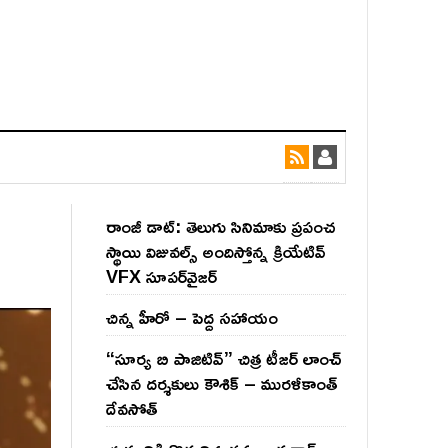
రాంజీ డాట్: తెలుగు సినిమాకు ప్రపంచ
స్థాయి విజువల్స్ అందిస్తోన్న క్రియేటివ్
VFX సూపర్‌వైజర్
చిన్న హీరో – పెద్ద సహాయం
“సూర్య బి పాజిటివ్” చిత్ర టీజర్ లాంచ్
చేసిన‌ దర్శకులు కౌశిక్ – మురళీకాంత్
దేవసోత్