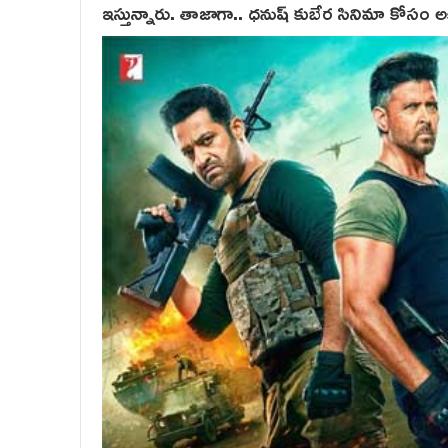
ఇస్తున్నారు. తాజాగా.. ధనుష్ కుబేర సినిమా కోసం అక్క