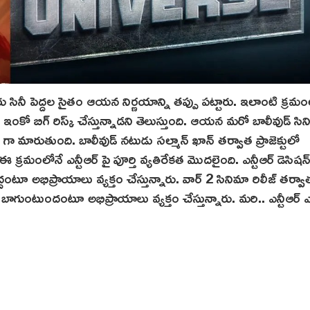
ినీ పెద్దల సైతం ఆయన నిర్ణయాన్ని తప్పు పట్టారు. ఇలాంటి క్రమం
ీఆర్ ఇంకో బిగ్ రిస్క్ చేస్తున్నాడని తెలుస్తుంది. ఆయన మరో బాలీవుడ్ స
వైరల్ గా మారుతుంది. బాలీవుడ్ నటుడు సల్మాన్ ఖాన్ తర్వాత ప్రాజెక్టులో
 ఈ క్రమంలోనే ఎన్టీఆర్ పై పూర్తి వ్యతిరేకత మొదలైంది. ఎన్టీఆర్ డెసిషన్
ంటూ అభిప్రాయాలు వ్యక్తం చేస్తున్నారు. వార్ 2 సినిమా రిలీజ్ తర్
ాగుంటుందంటూ అభిప్రాయాలు వ్యక్తం చేస్తున్నారు. మరి.. ఎన్టీఆర్