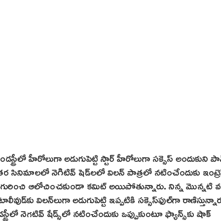
. ఇండస్ట్రీలో హీరోలుగా అడుగుపెట్టి స్టార్ హీరోలుగా సక్సెస్ అందుకుని పా
నిమాలలో నెగిటివ్ షెడ్‌ల‌లో విలన్‌ పాత్రలో నటించేందుకు ఇంట్రెస్
ేమ్ గురించి ఆలోచించకుండా కమిట్ అయిపోతున్నారు. నిన్న మొన్నటి 
ీవుడ్‌కు విలన్‌లుగా అడుగుపెట్టి ఇప్పటికి సక్సెస్‌ఫుల్‌గా రాణిస్తున్నార
ీలో నెగటివ్ షేడ్స్‌లో నటించేందుకు ఒప్పుకుంటూ ఫ్యాన్స్‌కు షాక్