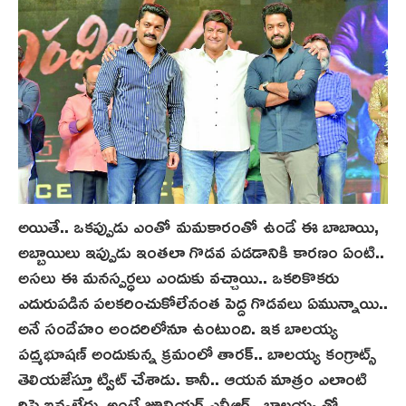
అయితే.. ఒకప్పుడు ఎంతో మమకారంతో ఉండే ఈ బాబాయి,
అబ్బాయిలు ఇప్పుడు ఇంతలా గొడవ పడడానికి కారణం ఏంటి..
అసలు ఈ మనస్పర్ధలు ఎందుకు వచ్చాయి.. ఒకరికొకరు
ఎదురుపడిన పలకరించుకోలేనంత పెద్ద గొడవలు ఏమున్నాయి..
అనే సందేహం అందరిలోనూ ఉంటుంది. ఇక బాలయ్య
పద్మభూషణ్ అందుకున్న క్రమంలో తారక్.. బాలయ్య‌ కంగ్రాట్స్
తెలియజేస్తూ ట్విట్‌ చేశాడు. కానీ.. ఆయన మాత్రం ఎలాంటి
రిప్లై ఇవ్వలేదు. అంటే జూనియర్ ఎన్టీఆర్.. బాలయ్య తో