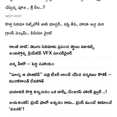
navigation
చేస్తున్న పూజ , శ్రీ లీల..?
కొత్త సినిమా సెట్స్‌లోకి జానీ మాస్టర్.. దిష్టి తీసి, హారతి ఇచ్చి మరి
గ్రాండ్ వెల్కమ్.. వీడియో వైరల్
రాంజీ డాట్: తెలుగు సినిమాకు ప్రపంచ స్థాయి విజువల్స్
అందిస్తోన్న క్రియేటివ్ VFX సూపర్‌వైజర్
చిన్న హీరో – పెద్ద సహాయం
“సూర్య బి పాజిటివ్” చిత్ర టీజర్ లాంచ్ చేసిన‌ దర్శకులు కౌశిక్ –
మురళీకాంత్ దేవసోత్
భయానికి కొత్త నిర్వచనం ఒక డార్క్, డేంజరస్ హారర్ థ్రిల్లర్ ..!
జయశంకర్: ట్రెండ్‌ ఫాలో అవ్వడం కాదు.. ట్రెండ్‌ ముందే ఊహించే
‘విజనరీ’!