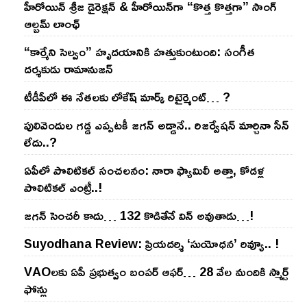
హీరోయిన్ శ్రీజ డైరెక్ష‌న్ & హీరోయిన్‌గా “కొత్త కొత్తగా” సాంగ్
ఆల్బమ్ లాంఛ్
“కార్మేని సెల్వం” హృదయానికి హత్తుకుంటుంది: సంగీత
దర్శకుడు రామానుజన్
టీడీపీలో ఈ నేత‌ల‌కు లోకేష్ మార్క్ రిటైర్మెంట్‌… ?
పులివెందుల గ‌డ్డ ఎప్ప‌ట‌కీ జ‌గ‌న్ అడ్డానే.. రిజ‌ర్వేష‌న్ మార్చినా సీన్
లేదు..?
ఏపీలో పొలిటిక‌ల్ సంచ‌ల‌నం: నారా ఫ్యామిలీ అత్తా, కోడ‌ళ్ల
పొలిటికల్ ఎంట్రీ..!
జ‌గ‌న్ సెంచ‌రీ కాదు… 132 కొడితేనే విన్ అవుతాడు…!
Suyodhana Review: ప్రియదర్శి ‘సుయోధన’ రివ్యూ.. !
VAOల‌కు ఏపీ ప్ర‌భుత్వం బంప‌ర్ ఆఫ‌ర్‌… 28 వేల మందికి స్మార్ట్
ఫోన్లు