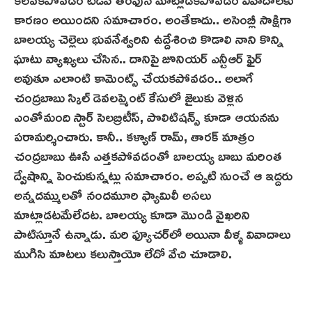
కార‌ణం అయిందని సమాచారం. అంతేకాదు.. అసెంబ్లీ సాక్షిగా
బాలయ్య చెల్లెలు భువనేశ్వరిని ఉద్దేశించి కొడాలి నాని కొన్ని
ఘాటు వ్యాఖ్యలు చేసిన.. దానిపై జూనియర్ ఎన్టీఆర్ ఫైర్
అవుతూ ఎలాంటి కామెంట్స్ చేయకపోవడం.. అలాగే
చంద్రబాబు స్కిల్ డెవలప్మెంట్ కేసులో జైలుకు వెళ్లిన
ఎంతోమంది స్టార్ సెలబ్రిటీస్, పొలిటిషన్స్ కూడా ఆయనను
పరామర్శించారు. కానీ.. కళ్యాణ్ రామ్, తారక్ మాత్రం
చంద్రబాబు ఊసే ఎత్తకపోవడంతో బాలయ్య బాబు మరింత
ద్వేషాన్ని పెంచుకున్నట్లు సమాచారం. అప్పటి నుంచే ఆ ఇద్దరు
అన్నదమ్ములతో నందమూరి ఫ్యామిలీ అసలు
మాట్లాడట‌మేలేదట. బాలయ్య కూడా మొండి వైఖరిని
పాటిస్తూనే ఉన్నాడు. మరి ఫ్యూచర్‌లో అయినా వీళ్ళ వివాదాలు
ముగిసి మాటలు కలుస్తాయో లేదో వేచి చూడాలి.