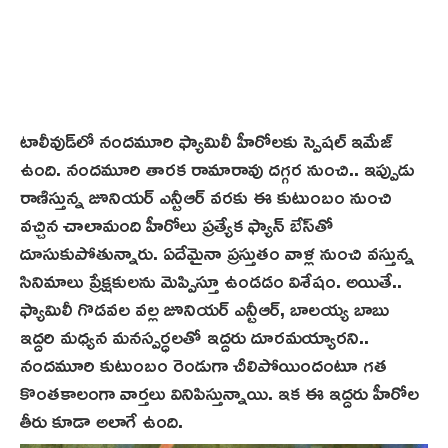
టాలీవుడ్‌లో నందమూరి ఫ్యామిలీ హీరోలకు స్పెషల్ ఇమేజ్
ఉంది. నందమూరి తారక రామారావు దగ్గర నుంచి.. ఇప్పుడు
రాణిస్తున్న జూనియర్ ఎన్టీఆర్ వరకు ఈ కుటుంబం నుంచి
వచ్చిన చాలామంది హీరోలు ప్రత్యేక ఫ్యాన్ బేస్‌తో
దూసుకుపోతున్నారు. ఏదేమైనా ప్రస్తుతం వాళ్ల నుంచి వస్తున్న
సినిమాలు ప్రేక్షకులను మెప్పిస్తూ ఉండడం విశేషం. అయితే..
ఫ్యామిలీ గొడవల వల్ల జూనియర్ ఎన్టీఆర్, బాలయ్య బాబు
ఇద్దరి మధ్యన మనస్పర్ధలతో ఇద్దరు దూరమయ్యారని..
నందమూరి కుటుంబం రెండుగా చీలిపోయిందంటూ గత
కొంతకాలంగా వార్తలు వినిపిస్తున్నాయి. ఇక ఈ ఇద్దరు హీరోల
తీరు కూడా అలాగే ఉంది.