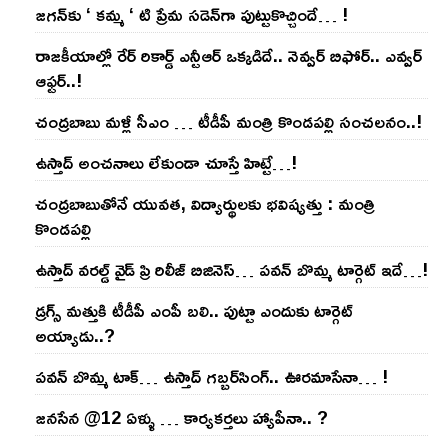
జ‌గ‌న్‌కు ‘ క‌మ్మ ‘ టి ప్రేమ స‌డెన్‌గా పుట్టుకొచ్చిందే… !
రాజ‌కీయాల్లో రేర్ రికార్డ్ ఎన్టీఆర్ ఒక్క‌డిదే.. నెవ్వ‌ర్ బిఫోర్‌.. ఎవ్వ‌ర్
ఆఫ్ట‌ర్‌..!
చంద్ర‌బాబు మ‌ళ్లీ సీఎం … టీడీపీ మంత్రి కొండ‌ప‌ల్లి సంచ‌ల‌నం..!
ఉస్తాద్ అంచ‌నాలు లేకుండా చూస్తే హిట్టే…!
చంద్ర‌బాబుతోనే యువ‌త‌, విద్యార్థుల‌కు భ‌విష్య‌త్తు : మంత్రి
కొండ‌ప‌ల్లి
ఉస్తాద్ వ‌ర‌ల్డ్ వైడ్ ప్రి రిలీజ్ బిజినెస్‌… ప‌వ‌న్ బొమ్మ టార్గెట్ ఇదే…!
డ్రగ్స్ మత్తుకి టీడీపీ ఎంపీ బలి.. పుట్టా ఎందుకు టార్గెట్
అయ్యాడు..?
ప‌వ‌న్ బొమ్మ టాక్‌… ఉస్తాద్ గ‌బ్బ‌ర్‌సింగ్‌.. ఊర‌మాసేనా… !
జనసేన @12 ఏళ్ళు … కార్యకర్తలు హ్యాపీనా.. ?