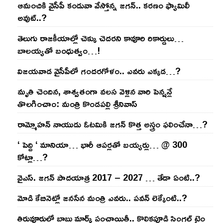
ఆమంచికి వైసీపీ కండువా వేస్తోన్న జ‌గ‌న్‌.. క‌ర‌ణం ఫ్యామిలీ
అవుట్‌..?
తెలుగు రాజ‌కీయాల్లో చెక్కు చెద‌ర‌ని కావూరి రికార్డులు…
బాల‌య్యతో బంధుత్వం…!
విజ‌య‌వాడ వైసీపీలో గంద‌ర‌గోళం.. ఎవ‌రు ఎక్క‌డ‌…?
మృతి చెందిన, శాశ్వతంగా వలస వెళ్లిన వారి పెన్ష‌న్లే
తొల‌గించాం: మంత్రి కొండపల్లి శ్రీనివాస్
రామ్మోహ‌న్ నాయుడు ఓట‌మికి జ‌గ‌న్ కొత్త అస్త్రం ఫ‌లించేనా…?
‘ పెద్ది ‘ మానియా… భారీ ఆప‌ర్ల‌తో బ‌య్య‌ర్లు… @ 300
కోట్లా…?
వైఎస్‌. జ‌గ‌న్ పాద‌యాత్ర 2017 – 2027 … తేడా ఏంటి..?
మోడి కేబినెట్లో జ‌నసేన మంత్రి ఎవ‌రు.. ప‌వ‌న్ లెక్కేంటి..?
తిరువూరులో బాబు మార్క్ పంచాయితీ.. కొలిక‌పూడి సింగ‌ల్ టైం