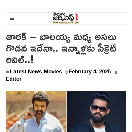
తారక్ – బాలయ్య మధ్య అస‌లు
గొడవ ఇదేనా.. ఇన్నాళ్లకు సీక్రెట్
రివిల్..!
Latest News
Movies
February 4, 2025
,
Editor