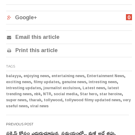
Google+
0
Email this article
Print this article
TAGS
,
,
,
,
balayya
enjoying news
entertaining news
Entertainment News
,
,
,
,
exciting news
filmy updates
genuine news
intresting news
,
,
,
intresting updates
journalist excluisve
Latest news
latest
,
,
,
,
,
,
trending news
nbk
NTR
social media
Star hero
star heroine
,
,
,
,
super news
tharak
tollywood
tollywood filmy updated news
very
,
useful news
viral news
Post
సక్సెస్ కోసం ఎదురుచూస్తున్న సమయంలో.. మళ్లీ అదే తప్పు