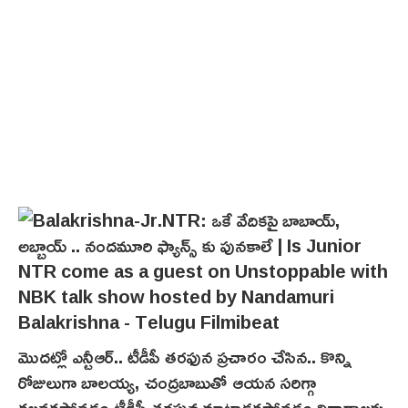
మొదట్లో ఎన్టీఆర్.. టీడీపీ తరఫున ప్రచారం చేసిన.. కొన్ని
రోజులుగా బాలయ్య, చంద్రబాబుతో ఆయన సరిగ్గా
కలవకపోవడం టీడీపీ తరఫున మాట్లాడకపోవడం వివాదాల‌కు