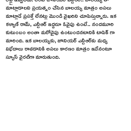
మాట్లాడాలని ప్రయత్నం చేసిన బాలయ్య మాత్రం అసలు
మాట్లాడే ప్రసక్తే లేనట్లు మొండి వైఖరిని చూపిస్తున్నారు. ఇక
కళ్యాణ్ రామ్, ఎన్టీఆర్ ఇద్దరూ ఓవైపు ఉంటే.. నందమూరి
కుటుంబం అంతా మరోవైపు ఉంటుంద‌న‌టానికి టాపిక్ గా
మారింది. ఇక‌ బాలయ్యకు, జూనియర్ ఎన్టీఆర్‌కు మధ్య
విభేదాలు రావడానికి అసలు కారణం మాత్రం ఇదేనంటూ
స్యూస్ వైర‌ల్‌గా మారుతుంది.