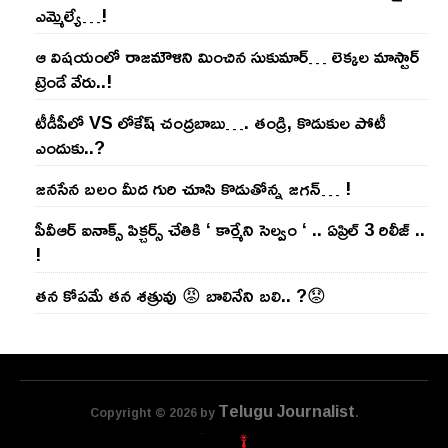
ఎమ్మెల్యే…!
ఆ విష‌యంలో రాజ‌మౌళిని మించిన సుకుమార్‌… లెక్క‌ల మాస్టార్
ట్రెండే వేరు..!
టీడీపీలో VS లోకేష్ చంద్ర‌బాబు…. తండ్రి, కొడుకుల పోటీ
ఎందుకు..?
జ‌న‌సేన బ‌లం మీద గురి చూసి కొడుతోన్న జ‌గ‌న్‌… !
పీవీఆర్ ఐనాక్స్ పిక్చర్స్ చేతికి ‘ కార్మేని సెల్వం ‘ .. ఏప్రిల్ 3 రిలీజ్ ..
!
తన కోపమే తన శత్రువు 😡 బాలినేని బలి.. ?😟
Telugu Journalist
Copyright © 2026 by
.