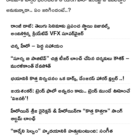
అనుకున్నాడా.. ఏం జరిగిందంటే..?
రాంజీ డాట్: తెలుగు సినిమాకు ప్రపంచ స్థాయి విజువల్స్
అందిస్తోన్న క్రియేటివ్ VFX సూపర్‌వైజర్
చిన్న హీరో – పెద్ద సహాయం
“సూర్య బి పాజిటివ్” చిత్ర టీజర్ లాంచ్ చేసిన‌ దర్శకులు కౌశిక్ –
మురళీకాంత్ దేవసోత్
భయానికి కొత్త నిర్వచనం ఒక డార్క్, డేంజరస్ హారర్ థ్రిల్లర్ ..!
జయశంకర్: ట్రెండ్‌ ఫాలో అవ్వడం కాదు.. ట్రెండ్‌ ముందే ఊహించే
‘విజనరీ’!
హీరోయిన్ శ్రీజ డైరెక్ష‌న్ & హీరోయిన్‌గా “కొత్త కొత్తగా” సాంగ్
ఆల్బమ్ లాంఛ్
“కార్మేని సెల్వం” హృదయానికి హత్తుకుంటుంది: సంగీత