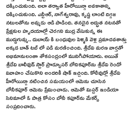
దక్కించుకుంది. అలా త‌ర్వాత‌ హీరోయిన్గా అవకాశాన్ని
దక్కించుకుంది. ఎన్టీఆర్, నాగేశ్వరావు, కృష్ణ లాంటి దిగ్గజ
నటులతోను అమ్మడు ఆడి పాడింది. తనదైన అద్భుత నటనతో
ప్రేక్షకుల హృదయాల్లో చెరగని ముద్ర వేసుకున్న ఈ
ముద్దుగుమ్మ.. దుబాయ్ కి బంధువుల పెళ్ళికి వెళ్లి ప్రమాదవశాత్తు
అక్కడ బాత్ టబ్ లో పడి మరణించింది. శ్రీదేవి మరణ వార్తతో
అభిమానులంతా శోకసంద్రంలో మునిగిపోయారు. అయితే
శ్రీదేవి బాలీవుడ్ స్టార్ ప్రొడ్యూసర్ బోనికపూర్‌ను శ్రీ‌దేవి రెండో
వివాహం చేసుకొని అందరికీ షాక్ ఇచ్చింది. కోలీవుడ్లో శ్రీదేవి
హీరోయిన్గా నటించిన సమయంలో ఆమెను చూసిన
బోనీకపూర్ ఆమెను ప్రేమించాడు. ఆమెతో మిస్టర్ ఇండియా
సినిమాలో ఓ పాత్ర కోసం బోనీ కపూర్‌ను మేకర్స్‌
సంప్రదించారు.