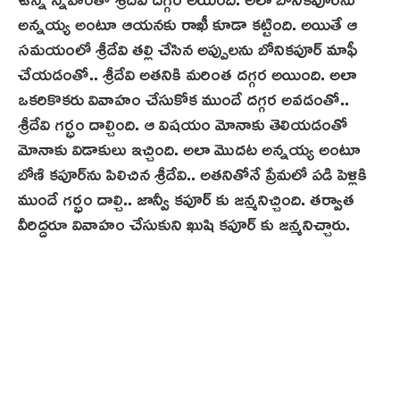
అన్నయ్య అంటూ ఆయనకు రాఖీ కూడా కట్టింది. అయితే ఆ
సమయంలో శ్రీదేవి తల్లి చేసిన అప్పులను బోనికపూర్ మాఫీ
చేయడంతో.. శ్రీదేవి అతనికి మరింత దగ్గర అయింది. అలా
ఒకరికొకరు వివాహం చేసుకోక ముందే దగ్గర అవడంతో..
శ్రీదేవి గర్భం దాల్చింది. ఆ విషయం మోనాకు తెలియడంతో
మోనాకు విడాకులు ఇచ్చింది. అలా మొదట అన్నయ్య అంటూ
బోణి కపూర్‌ను పిలిచిన శ్రీదేవి.. అతనితోనే ప్రేమలో పడి పెళ్లికి
ముందే గర్భం దాల్చి.. జాన్వీ కపూర్ కు జన్మనిచ్చింది. తర్వాత
వీరిద్దరూ వివాహం చేసుకుని ఖుషి కపూర్ కు జన్మనిచ్చారు.