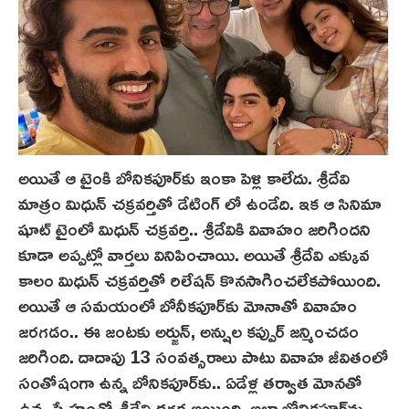
అయితే ఆ టైంకి బోనికపూర్‌కు ఇంకా పెళ్లి కాలేదు. శ్రీదేవి
మాత్రం మిధున్‌ చక్రవర్తితో డేటింగ్ లో ఉండేది. ఇక ఆ సినిమా
షూట్ టైంలో మిధున్‌ చక్రవర్తి.. శ్రీదేవికి వివాహం జరిగిందని
కూడా అప్పట్లో వార్తలు వినిపించాయి. అయితే శ్రీదేవి ఎక్కువ
కాలం మిధున్‌ చక్రవర్తితో రిలేషన్ కొనసాగించలేకపోయింది.
అయితే ఆ సమయంలో బోనీకపూర్‌కు మోనాతో వివాహం
జరగడం.. ఈ జంటకు అర్జున్‌, అన్షుల కప్పుర్ జన్మించడం
జరిగింది. దాదాపు 13 సంవత్సరాలు పాటు వివాహ జీవితంలో
సంతోషంగా ఉన్న బోనికపూర్‌కు.. ఏడేళ్ల తర్వాత మోన‌తో
ఉన్న స్నేహంతో శ్రీదేవి దగ్గర అయింది. అలా బోనికపూర్‌ను