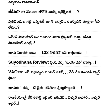
దర్శకుడు రామానుజన్
టీడీపీలో ఈ నేత‌ల‌కు లోకేష్ మార్క్ రిటైర్మెంట్‌… ?
పులివెందుల గ‌డ్డ ఎప్ప‌ట‌కీ జ‌గ‌న్ అడ్డానే.. రిజ‌ర్వేష‌న్ మార్చినా సీన్
లేదు..?
ఏపీలో పొలిటిక‌ల్ సంచ‌ల‌నం: నారా ఫ్యామిలీ అత్తా, కోడ‌ళ్ల
పొలిటికల్ ఎంట్రీ..!
జ‌గ‌న్ సెంచ‌రీ కాదు… 132 కొడితేనే విన్ అవుతాడు…!
Suyodhana Review: ప్రియదర్శి ‘సుయోధన’ రివ్యూ.. !
VAOల‌కు ఏపీ ప్ర‌భుత్వం బంప‌ర్ ఆఫ‌ర్‌… 28 వేల మందికి స్మార్ట్
ఫోన్లు
జ‌గ‌న్‌కు ‘ క‌మ్మ ‘ టి ప్రేమ స‌డెన్‌గా పుట్టుకొచ్చిందే… !
రాజ‌కీయాల్లో రేర్ రికార్డ్ ఎన్టీఆర్ ఒక్క‌డిదే.. నెవ్వ‌ర్ బిఫోర్‌.. ఎవ్వ‌ర్
ఆఫ్ట‌ర్‌..!