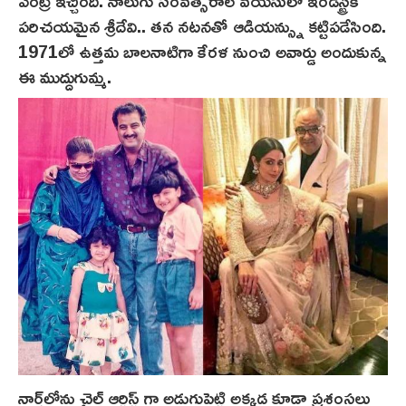
ఎంట్రీ ఇచ్చింది. నాలుగు సంవత్సరాల వయసులో ఇండస్ట్రీకి
పరిచయమైన శ్రీదేవి.. తన నటనతో ఆడియన్స్ను కట్టిపడేసింది.
1971లో ఉత్తమ బాలనాటిగా కేరళ నుంచి అవార్డు అందుకున్న
ఈ ముద్దుగుమ్మ.
నార్త్‌లోను చైల్డ్ ఆర్టిస్ట్ గా అడుగుపెట్టి అక్కడ కూడా ప్రశంసలు