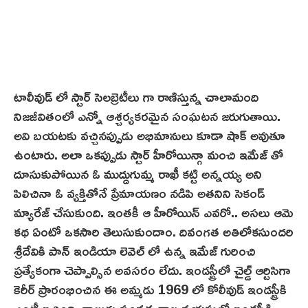
టాలీవుడ్ లో స్టార్ సెలబ్రెటీలు గా రాణిస్తున్న చాలామంది
నిజజీవితంలో ఎన్నో ఆశ్చర్యకరమైన సంఘటన జరుగుతాయి.
అవి బయటకు వచ్చినప్పుడు అభిమానులు కూడా షాక్ అవుతూ
ఉంటారు. అలా ఒకప్పుడు స్టార్ హీరోయిన్గా మంచి ఇమేజ్ తో
దూసుకుపోయిన ఓ ముద్దుగుమ్మ రాఖీ కట్టి అన్నయ్య అని
పిలిచినా ఓ వ్యక్తితోనే ప్రేమాయణం నడిపి అతనిని సెకండ్
మ్యారేజ్ చేసుకుంది. ఇంతకీ ఆ హీరోయిన్ ఎవరో.. అసలు ఆమె
కథ ఏంటో ఒకసారి తెలుసుకుందాం. దివంగత అతిలోకసుందరి
శ్రీదేవికి పాన్ ఇండియా లెవెల్ లో ఉన్న ఇమేజ్ గురించి
ప్రత్యేకంగా చెప్పాల్సిన అవసరం లేదు. ఇండస్ట్రీలో చైల్డ్ ఆర్టిసిగా
కెరీర్‌ ప్రారంభించిన ఈ అమ్మడు 1969 లో కోలీవుడ్‌ ఇండస్ట్రీకి