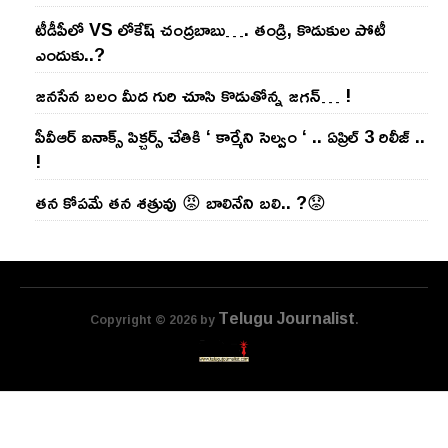
టీడీపీలో VS లోకేష్ చంద్ర‌బాబు…. తండ్రి, కొడుకుల పోటీ
ఎందుకు..?
జ‌న‌సేన బ‌లం మీద గురి చూసి కొడుతోన్న జ‌గ‌న్‌… !
పీవీఆర్ ఐనాక్స్ పిక్చర్స్ చేతికి ‘ కార్మేని సెల్వం ‘ .. ఏప్రిల్ 3 రిలీజ్ ..
!
తన కోపమే తన శత్రువు 😡 బాలినేని బలి.. ?😟
Telugu Journalist
Copyright © 2026 by
.