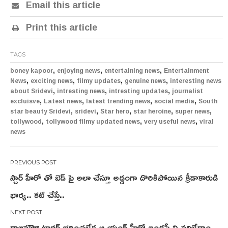
Email this article
Print this article
TAGS
,
,
,
boney kapoor
enjoying news
entertaining news
Entertainment
,
,
,
,
News
exciting news
filmy updates
genuine news
interesting news
,
,
,
about Sridevi
intresting news
intresting updates
journalist
,
,
,
,
excluisve
Latest news
latest trending news
social media
South
,
,
,
,
,
star beauty Sridevi
sridevi
Star hero
star heroine
super news
,
,
,
tollywood
tollywood filmy updated news
very useful news
viral
news
Post
స్టార్ హీరో తో బెడ్ పై అలా చేస్తూ అడ్డంగా దొరికిపోయిన క్రీడాకారుడి
navigation
భార్య.. కట్ చేస్తే..
రాజమౌళి టార్చర్ భరించలేక ఆ యంగ్ హీరో ఇండస్ట్రీ ని వదిలేద్దాం