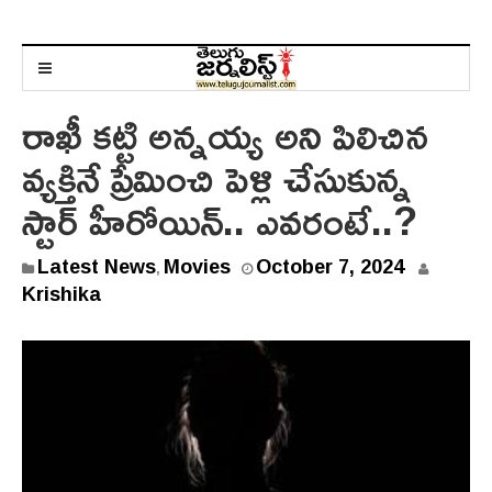
రాఖీ కట్టి అన్నయ్య అని పిలిచిన
వ్యక్తినే ప్రేమించి పెళ్లి చేసుకున్న
స్టార్ హీరోయిన్.. ఎవరంటే..?
Latest News
Movies
October 7, 2024
,
Krishika