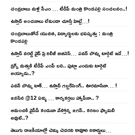
చంద్ర‌బాబు మ‌ళ్లీ సీఎం … టీడీపీ మంత్రి కొండ‌ప‌ల్లి సంచ‌ల‌నం..!
ఉస్తాద్ అంచ‌నాలు లేకుండా చూస్తే హిట్టే…!
చంద్ర‌బాబుతోనే యువ‌త‌, విద్యార్థుల‌కు భ‌విష్య‌త్తు : మంత్రి
కొండ‌ప‌ల్లి
ఉస్తాద్ వ‌ర‌ల్డ్ వైడ్ ప్రి రిలీజ్ బిజినెస్‌… ప‌వ‌న్ బొమ్మ టార్గెట్ ఇదే…!
డ్రగ్స్ మత్తుకి టీడీపీ ఎంపీ బలి.. పుట్టా ఎందుకు టార్గెట్
అయ్యాడు..?
ప‌వ‌న్ బొమ్మ టాక్‌… ఉస్తాద్ గ‌బ్బ‌ర్‌సింగ్‌.. ఊర‌మాసేనా… !
జనసేన @12 ఏళ్ళు … కార్యకర్తలు హ్యాపీనా.. ?
ఆమంచికి వైసీపీ కండువా వేస్తోన్న జ‌గ‌న్‌.. క‌ర‌ణం ఫ్యామిలీ
అవుట్‌..?
తెలుగు రాజ‌కీయాల్లో చెక్కు చెద‌ర‌ని కావూరి రికార్డులు…