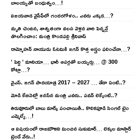
బాల‌య్యతో బంధుత్వం…!
విజ‌య‌వాడ వైసీపీలో గంద‌ర‌గోళం.. ఎవ‌రు ఎక్క‌డ‌…?
మృతి చెందిన, శాశ్వతంగా వలస వెళ్లిన వారి పెన్ష‌న్లే
తొల‌గించాం: మంత్రి కొండపల్లి శ్రీనివాస్
రామ్మోహ‌న్ నాయుడు ఓట‌మికి జ‌గ‌న్ కొత్త అస్త్రం ఫ‌లించేనా…?
‘ పెద్ది ‘ మానియా… భారీ ఆప‌ర్ల‌తో బ‌య్య‌ర్లు… @ 300
కోట్లా…?
వైఎస్‌. జ‌గ‌న్ పాద‌యాత్ర 2017 – 2027 … తేడా ఏంటి..?
మోడి కేబినెట్లో జ‌నసేన మంత్రి ఎవ‌రు.. ప‌వ‌న్ లెక్కేంటి..?
తిరువూరులో బాబు మార్క్ పంచాయితీ.. కొలిక‌పూడి సింగ‌ల్ టైం
ఎమ్మెల్యే…!
ఆ విష‌యంలో రాజ‌మౌళిని మించిన సుకుమార్‌… లెక్క‌ల మాస్టార్
ట్రెండే వేరు..!