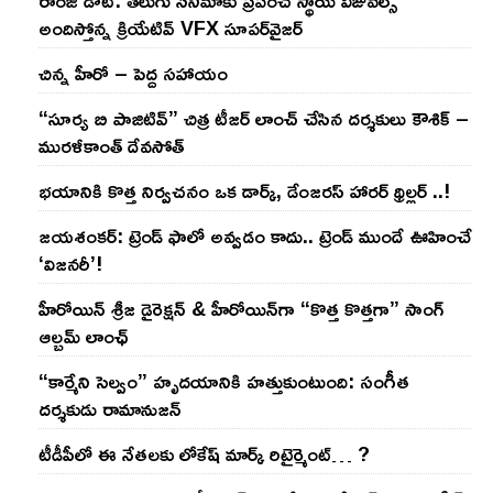
రాంజీ డాట్: తెలుగు సినిమాకు ప్రపంచ స్థాయి విజువల్స్
అందిస్తోన్న క్రియేటివ్ VFX సూపర్‌వైజర్
చిన్న హీరో – పెద్ద సహాయం
“సూర్య బి పాజిటివ్” చిత్ర టీజర్ లాంచ్ చేసిన‌ దర్శకులు కౌశిక్ –
మురళీకాంత్ దేవసోత్
భయానికి కొత్త నిర్వచనం ఒక డార్క్, డేంజరస్ హారర్ థ్రిల్లర్ ..!
జయశంకర్: ట్రెండ్‌ ఫాలో అవ్వడం కాదు.. ట్రెండ్‌ ముందే ఊహించే
‘విజనరీ’!
హీరోయిన్ శ్రీజ డైరెక్ష‌న్ & హీరోయిన్‌గా “కొత్త కొత్తగా” సాంగ్
ఆల్బమ్ లాంఛ్
“కార్మేని సెల్వం” హృదయానికి హత్తుకుంటుంది: సంగీత
దర్శకుడు రామానుజన్
టీడీపీలో ఈ నేత‌ల‌కు లోకేష్ మార్క్ రిటైర్మెంట్‌… ?