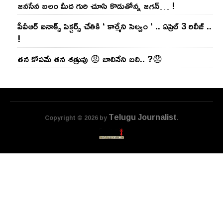
జ‌న‌సేన బ‌లం మీద గురి చూసి కొడుతోన్న జ‌గ‌న్‌… !
పీవీఆర్ ఐనాక్స్ పిక్చర్స్ చేతికి ‘ కార్మేని సెల్వం ‘ .. ఏప్రిల్ 3 రిలీజ్ ..
!
తన కోపమే తన శత్రువు 😡 బాలినేని బలి.. ?😟
Telugu Journalist
Copyright © 2026 by
.