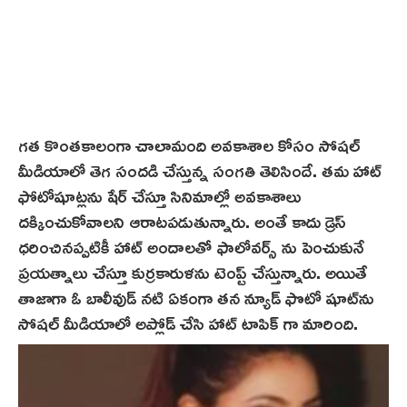
గత కొంతకాలంగా చాలామంది అవకాశాల కోసం సోషల్
మీడియాలో తెగ సందడి చేస్తున్న సంగతి తెలిసిందే. తమ హాట్
ఫోటోషూట్లను షేర్ చేస్తూ సినిమాల్లో అవ‌కాశాలు
ద‌క్కించుకోవాల‌ని ఆరాట‌ప‌డుతున్నారు. అంతే కాదు డ్రెస్
ధరించినప్పటికీ హాట్ అందాలతో ఫాలోవర్స్ ను పెంచుకునే
ప్రయత్నాలు చేస్తూ కుర్రకారుళ‌ను టెంప్ట్‌ చేస్తున్నారు. అయితే
తాజాగా ఓ బాలీవుడ్ నటి ఏకంగా తన న్యూడ్ ఫొటో షూట్‌ను
సోషల్ మీడియాలో అప్లోడ్ చేసి హాట్ టాపిక్ గా మారింది.