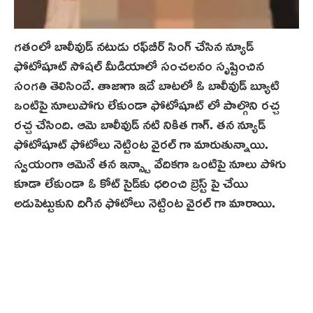
గతంలో బాలీవుడ్ నటుడు రఫ్‌బీర్ సింగ్ చేసిన న్యూడ్
ఫోటోషూట్ సోషల్ మీడియాలో సంచలనం సృష్టించిన
సంగతి తెలిసిందే. తాజాగా ఇదే బాటలో ఓ బాలీవుడ్ బ్యూటి
ఒంటిపై నూలుపోగు లేకుండా ఫోటోషూట్ లో పాల్గొని రచ్చ
రచ్చ చేసింది. ఆమె బాలీవుడ్ నటి నికిత గాగ్‌. త‌న న్యూడ్
ఫోటోషూట్ ఫోటోలు నెట్టింట వైరల్ గా మారుతున్నాయి.
స్వయంగా ఆమెనే తన ఇన్స్టా వేదికగా ఒంటిపై నూలు పోగు
కూడా లేకుండా ఓ కోట్ సైడ్‌కు ధరించి బ్రెస్ట్ పై చేయి
అడుపెట్టుకుని దిగిన ఫోటోలు నెట్టింట వైరల్ గా మారాయి.