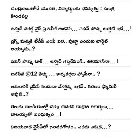
చంద్ర‌బాబుతోనే యువ‌త‌, విద్యార్థుల‌కు భ‌విష్య‌త్తు : మంత్రి
కొండ‌ప‌ల్లి
ఉస్తాద్ వ‌ర‌ల్డ్ వైడ్ ప్రి రిలీజ్ బిజినెస్‌… ప‌వ‌న్ బొమ్మ టార్గెట్ ఇదే…!
డ్రగ్స్ మత్తుకి టీడీపీ ఎంపీ బలి.. పుట్టా ఎందుకు టార్గెట్
అయ్యాడు..?
ప‌వ‌న్ బొమ్మ టాక్‌… ఉస్తాద్ గ‌బ్బ‌ర్‌సింగ్‌.. ఊర‌మాసేనా… !
జనసేన @12 ఏళ్ళు … కార్యకర్తలు హ్యాపీనా.. ?
ఆమంచికి వైసీపీ కండువా వేస్తోన్న జ‌గ‌న్‌.. క‌ర‌ణం ఫ్యామిలీ
అవుట్‌..?
తెలుగు రాజ‌కీయాల్లో చెక్కు చెద‌ర‌ని కావూరి రికార్డులు…
బాల‌య్యతో బంధుత్వం…!
విజ‌య‌వాడ వైసీపీలో గంద‌ర‌గోళం.. ఎవ‌రు ఎక్క‌డ‌…?