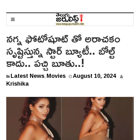
నగ్న ఫోటోషూట్ తో అరాచ‌కం
సృష్టిస్తున్న స్టార్ బ్యూటీ.. బోల్ట్
కాదు.. పచ్చి బూతు..!
Latest News
Movies
August 10, 2024
,
Krishika