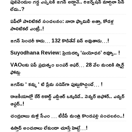
పులివెందుల గ‌డ్డ ఎప్ప‌ట‌కీ జ‌గ‌న్ అడ్డానే.. రిజ‌ర్వేష‌న్ మార్చినా సీన్
లేదు..?
ఏపీలో పొలిటిక‌ల్ సంచ‌ల‌నం: నారా ఫ్యామిలీ అత్తా, కోడ‌ళ్ల
పొలిటికల్ ఎంట్రీ..!
జ‌గ‌న్ సెంచ‌రీ కాదు… 132 కొడితేనే విన్ అవుతాడు…!
Suyodhana Review: ప్రియదర్శి ‘సుయోధన’ రివ్యూ.. !
VAOల‌కు ఏపీ ప్ర‌భుత్వం బంప‌ర్ ఆఫ‌ర్‌… 28 వేల మందికి స్మార్ట్
ఫోన్లు
జ‌గ‌న్‌కు ‘ క‌మ్మ ‘ టి ప్రేమ స‌డెన్‌గా పుట్టుకొచ్చిందే… !
రాజ‌కీయాల్లో రేర్ రికార్డ్ ఎన్టీఆర్ ఒక్క‌డిదే.. నెవ్వ‌ర్ బిఫోర్‌.. ఎవ్వ‌ర్
ఆఫ్ట‌ర్‌..!
చంద్ర‌బాబు మ‌ళ్లీ సీఎం … టీడీపీ మంత్రి కొండ‌ప‌ల్లి సంచ‌ల‌నం..!
ఉస్తాద్ అంచ‌నాలు లేకుండా చూస్తే హిట్టే…!