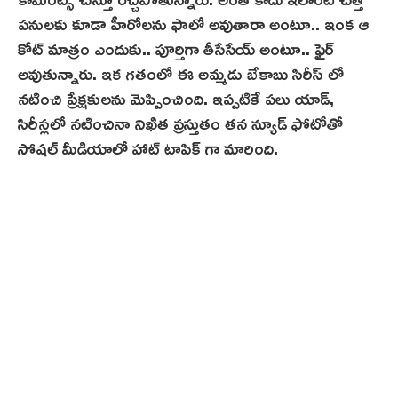
పనులకు కూడా హీరోల‌ను ఫాలో అవుతారా అంటూ.. ఇంక ఆ
కోట్ మాత్రం ఎందుకు.. పూర్తిగా తీసేసేయ్ అంటూ.. ఫైర్
అవుతున్నారు. ఇక‌ గతంలో ఈ అమ్మడు బేకాబు సిరీస్ లో
నటించి ప్రేక్షకులను మెప్పించింది. ఇప్పటికే పలు యాడ్,
సిరీస్లలో నటించినా నిఖిత ప్రస్తుతం త‌న న్యూడ్ ఫోటోతో
సోషల్ మీడియాలో హాట్ టాపిక్ గా మారింది.