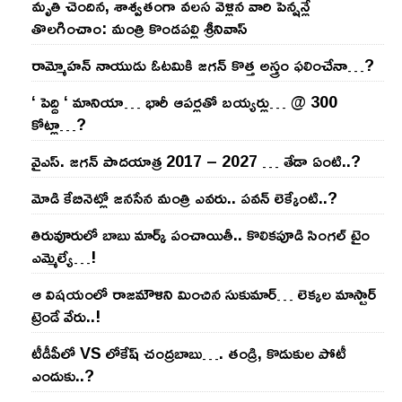
మృతి చెందిన, శాశ్వతంగా వలస వెళ్లిన వారి పెన్ష‌న్లే
తొల‌గించాం: మంత్రి కొండపల్లి శ్రీనివాస్
రామ్మోహ‌న్ నాయుడు ఓట‌మికి జ‌గ‌న్ కొత్త అస్త్రం ఫ‌లించేనా…?
‘ పెద్ది ‘ మానియా… భారీ ఆప‌ర్ల‌తో బ‌య్య‌ర్లు… @ 300
కోట్లా…?
వైఎస్‌. జ‌గ‌న్ పాద‌యాత్ర 2017 – 2027 … తేడా ఏంటి..?
మోడి కేబినెట్లో జ‌నసేన మంత్రి ఎవ‌రు.. ప‌వ‌న్ లెక్కేంటి..?
తిరువూరులో బాబు మార్క్ పంచాయితీ.. కొలిక‌పూడి సింగ‌ల్ టైం
ఎమ్మెల్యే…!
ఆ విష‌యంలో రాజ‌మౌళిని మించిన సుకుమార్‌… లెక్క‌ల మాస్టార్
ట్రెండే వేరు..!
టీడీపీలో VS లోకేష్ చంద్ర‌బాబు…. తండ్రి, కొడుకుల పోటీ
ఎందుకు..?