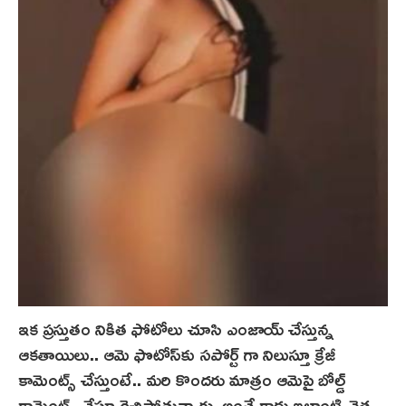
ఇక ప్రస్తుతం నికిత ఫోటోలు చూసి ఎంజాయ్ చేస్తున్న
ఆకతాయిలు.. ఆమె ఫొటోస్‌కు సపోర్ట్ గా నిలుస్తూ క్రేజీ
కామెంట్స్ చేస్తుంటే.. మరి కొందరు మాత్రం ఆమెపై బోల్డ్
కామెంట్స్ చేస్తూ రెచ్చిపోతున్నారు. అంతే కాదు ఇలాంటి చెత్త