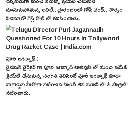
దర్శకుడుగా మంచి ఇమేజ్ను క్రియేట్ చేసుకుని
దూసుకుపోతున్న అనిల్.. ప్రారంభంలో గోపీచంద్.. శౌర్యం
సినిమాలో గెస్ట్ రోల్ లో కనిపించాడు.
పూరి జగన్నాథ్ :
డైనమిక్ డైరెక్టర్ గా పూరి జగన్నాథ్ టాలీవుడ్ లో మంచి ఇమేజ్
క్రియేట్ చేసుకున్న సంగతి తెలిసిందే పూరీ జగన్నాథ్ కూడా
నాగార్జున హీరోగా నటించిన హిందీ శివ మూవీ లో ఓ పాత్రలో
నటించాడు.