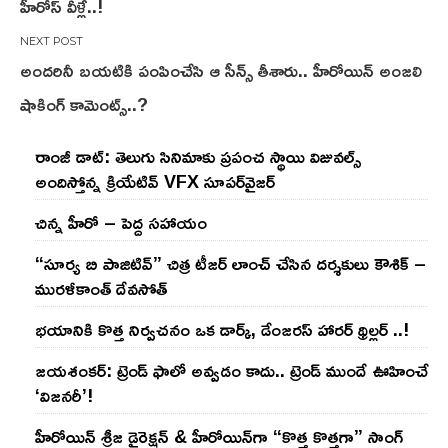
హీరోస్ వీళ్లే..!
అందరినీ బయటికి పంపించేసి ఆ సీన్స్ తీశారు.. హీరోయిన్ అంజలి
షాకింగ్ కామెంట్స్..?
రాంజీ డాట్: తెలుగు సినిమాకు ప్రపంచ స్థాయి విజువల్స్
అందిస్తోన్న క్రియేటివ్ VFX సూపర్‌వైజర్
చిన్న హీరో – పెద్ద సహాయం
“సూర్య బి పాజిటివ్” చిత్ర టీజర్ లాంచ్ చేసిన‌ దర్శకులు కౌశిక్ –
మురళీకాంత్ దేవసోత్
భయానికి కొత్త నిర్వచనం ఒక డార్క్, డేంజరస్ హారర్ థ్రిల్లర్ ..!
జయశంకర్: ట్రెండ్‌ ఫాలో అవ్వడం కాదు.. ట్రెండ్‌ ముందే ఊహించే
‘విజనరీ’!
హీరోయిన్ శ్రీజ డైరెక్ష‌న్ & హీరోయిన్‌గా “కొత్త కొత్తగా” సాంగ్