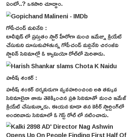
ఏంటో..? ఒకసారి చూద్దాం.
గోపీచంద్ మలినేని :
టాలీవుడ్ లో ప్రస్తుతం స్టార్ హీరోగా మంచి ఇమేజ్ను క్రియేట్
చేసుకుని దూసుకుపోతున్న గోపీచంద్ మల్లినేని చిరంజీవి
స్టాలిన్ సినిమాల్లో ఓ క్యామియో రోల్‌లో మెరిశాడు.
హరీష్ శంకర్ :
హరీష్‌ శంకర్ దర్శకుడుగా వ్యవహరించింది అతి తక్కువ
సినిమాలైనా తాను తెకెక్కించిన ప్రతి సినిమాతో మంచి ఇమేజ్
క్రియేట్ చేసుకున్నాడు. ఈయన కూడా తన కెరీర్ స్టార్టింగ్‌లో
అందరివాడు సినిమాలో ఓ గెస్ట్ రోల్ లో నటించాడు.