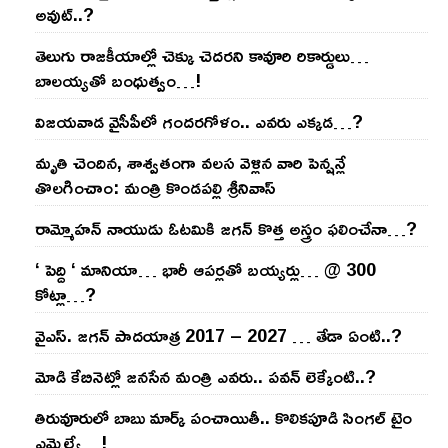
అవుట్‌..?
తెలుగు రాజ‌కీయాల్లో చెక్కు చెద‌ర‌ని కావూరి రికార్డులు…
బాల‌య్యతో బంధుత్వం…!
విజ‌య‌వాడ వైసీపీలో గంద‌ర‌గోళం.. ఎవ‌రు ఎక్క‌డ‌…?
మృతి చెందిన, శాశ్వతంగా వలస వెళ్లిన వారి పెన్ష‌న్లే
తొల‌గించాం: మంత్రి కొండపల్లి శ్రీనివాస్
రామ్మోహ‌న్ నాయుడు ఓట‌మికి జ‌గ‌న్ కొత్త అస్త్రం ఫ‌లించేనా…?
‘ పెద్ది ‘ మానియా… భారీ ఆప‌ర్ల‌తో బ‌య్య‌ర్లు… @ 300
కోట్లా…?
వైఎస్‌. జ‌గ‌న్ పాద‌యాత్ర 2017 – 2027 … తేడా ఏంటి..?
మోడి కేబినెట్లో జ‌నసేన మంత్రి ఎవ‌రు.. ప‌వ‌న్ లెక్కేంటి..?
తిరువూరులో బాబు మార్క్ పంచాయితీ.. కొలిక‌పూడి సింగ‌ల్ టైం
ఎమ్మెల్యే…!