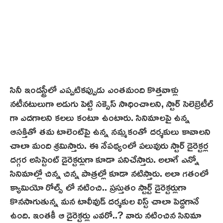
సినీ ఇండస్ట్రీలో ఎప్పటికప్పుడు ఎంతమంది కొత్తవాళ్లు
నటీనటులుగా అడుగు పెట్టి సక్సెస్ సాధించాలని, స్టార్ సెలెబ్రెటీల్
గా ఎదగాలని క‌ల‌లు కంటూ ఉంటారు. సినిమాల‌పై ఉన్న
ఆసక్తితో తమ టాలెంట్‌పై ఉన్న నమ్మకంతో దర్శకులు కావాలని
చాలా మంది శ్రమిస్తారు. ఈ నేపథ్యంలో పలువురు స్టార్ డైరెక్టర్ల
దగ్గర అసిస్టెంట్ డైరెక్టర్లుగా కూడా పనిచేస్తారు. అలాగే ఎన్నో
సినిమాల్లో చిన్న చిన్న పాత్రల్లో కూడా నటిస్తారు. అలా గతంలో
క్యామియో రోల్స్ లో నటించి.. ప్రస్తుతం స్టార్ట్ డైరెక్టర్లుగా
కొనసాగుతున్న మన టాలీవుడ్ దర్శకుల లిస్ట్ చాలా పెద్దగానే
ఉంది. ఇంతకీ ఆ డైరెక్టర్లు ఎవరో..? వారు నటించిన సినిమా