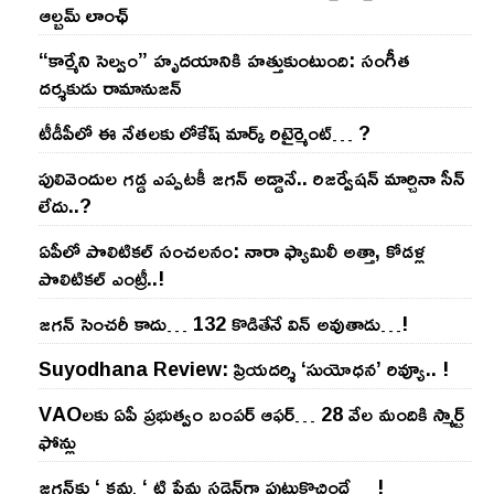
ఆల్బమ్ లాంఛ్
“కార్మేని సెల్వం” హృదయానికి హత్తుకుంటుంది: సంగీత
దర్శకుడు రామానుజన్
టీడీపీలో ఈ నేత‌ల‌కు లోకేష్ మార్క్ రిటైర్మెంట్‌… ?
పులివెందుల గ‌డ్డ ఎప్ప‌ట‌కీ జ‌గ‌న్ అడ్డానే.. రిజ‌ర్వేష‌న్ మార్చినా సీన్
లేదు..?
ఏపీలో పొలిటిక‌ల్ సంచ‌ల‌నం: నారా ఫ్యామిలీ అత్తా, కోడ‌ళ్ల
పొలిటికల్ ఎంట్రీ..!
జ‌గ‌న్ సెంచ‌రీ కాదు… 132 కొడితేనే విన్ అవుతాడు…!
Suyodhana Review: ప్రియదర్శి ‘సుయోధన’ రివ్యూ.. !
VAOల‌కు ఏపీ ప్ర‌భుత్వం బంప‌ర్ ఆఫ‌ర్‌… 28 వేల మందికి స్మార్ట్
ఫోన్లు
జ‌గ‌న్‌కు ‘ క‌మ్మ ‘ టి ప్రేమ స‌డెన్‌గా పుట్టుకొచ్చిందే… !