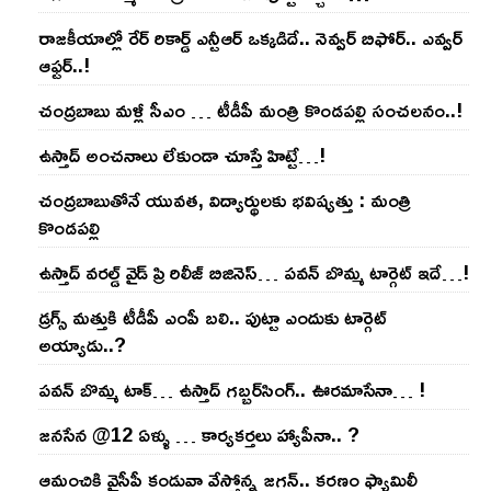
రాజ‌కీయాల్లో రేర్ రికార్డ్ ఎన్టీఆర్ ఒక్క‌డిదే.. నెవ్వ‌ర్ బిఫోర్‌.. ఎవ్వ‌ర్
ఆఫ్ట‌ర్‌..!
చంద్ర‌బాబు మ‌ళ్లీ సీఎం … టీడీపీ మంత్రి కొండ‌ప‌ల్లి సంచ‌ల‌నం..!
ఉస్తాద్ అంచ‌నాలు లేకుండా చూస్తే హిట్టే…!
చంద్ర‌బాబుతోనే యువ‌త‌, విద్యార్థుల‌కు భ‌విష్య‌త్తు : మంత్రి
కొండ‌ప‌ల్లి
ఉస్తాద్ వ‌ర‌ల్డ్ వైడ్ ప్రి రిలీజ్ బిజినెస్‌… ప‌వ‌న్ బొమ్మ టార్గెట్ ఇదే…!
డ్రగ్స్ మత్తుకి టీడీపీ ఎంపీ బలి.. పుట్టా ఎందుకు టార్గెట్
అయ్యాడు..?
ప‌వ‌న్ బొమ్మ టాక్‌… ఉస్తాద్ గ‌బ్బ‌ర్‌సింగ్‌.. ఊర‌మాసేనా… !
జనసేన @12 ఏళ్ళు … కార్యకర్తలు హ్యాపీనా.. ?
ఆమంచికి వైసీపీ కండువా వేస్తోన్న జ‌గ‌న్‌.. క‌ర‌ణం ఫ్యామిలీ