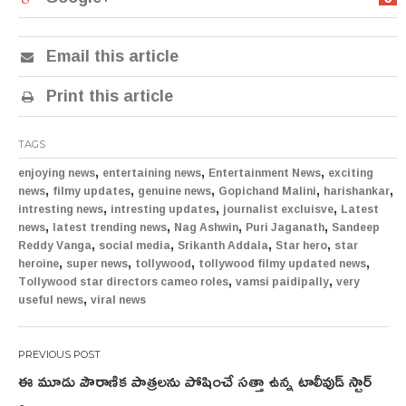
Email this article
Print this article
TAGS
,
,
,
enjoying news
entertaining news
Entertainment News
exciting
,
,
,
,
,
news
filmy updates
genuine news
Gopichand Malini
harishankar
,
,
,
intresting news
intresting updates
journalist excluisve
Latest
,
,
,
,
news
latest trending news
Nag Ashwin
Puri Jaganath
Sandeep
,
,
,
,
Reddy Vanga
social media
Srikanth Addala
Star hero
star
,
,
,
,
heroine
super news
tollywood
tollywood filmy updated news
,
,
Tollywood star directors cameo roles
vamsi paidipally
very
,
useful news
viral news
Post
ఈ మూడు పౌరాణిక పాత్రలను పోషించే సత్తా ఉన్న టాలీవుడ్ స్టార్
navigation