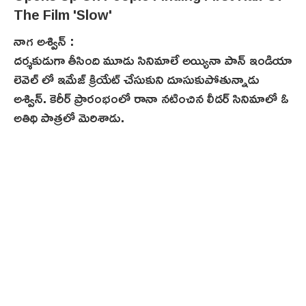
నాగ అశ్విన్ :
దర్శకుడుగా తీసింది మూడు సినిమాలే అయ్యినా పాన్ ఇండియా
లెవెల్ లో ఇమేజ్‌ క్రియేట్ చేసుకుని దూసుకుపోతున్నాడు
అశ్విన్. కెరీర్ ప్రారంభంలో రానా నటించిన లీడర్ సినిమాలో ఓ
అతిథి పాత్రలో మెరిశాడు.