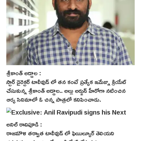
శ్రీకాంత్ అడ్డాల :
స్టార్ డైరెక్టర్ టాలీవుడ్ లో తన కంటే ప్రత్యేక ఇమేజ్ను క్రియేట్
చేసుకున్న శ్రీకాంత్ అడ్డాల.. అల్లు అర్జున్ హీరోగా నటించిన
ఆర్య సినిమాలో ఓ చిన్న పాత్రలో కనిపించాడు.
అనిల్ రావిపూడి :
రాజమౌళి తర్వాత టాలీవుడ్ లో ఫెయిల్యూర్ తెలియని