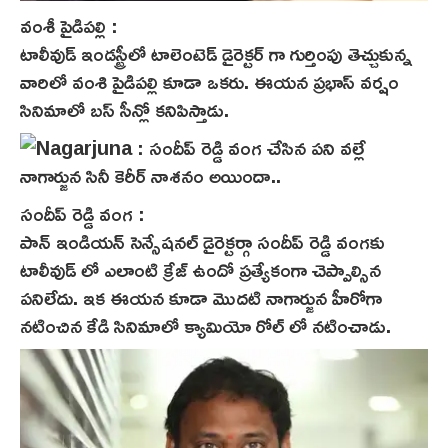
వంశీ పైడిపల్లి :
టాలీవుడ్ ఇండస్ట్రీలో టాలెంటెడ్ డైరెక్టర్ గా గుర్తింపు తెచ్చుకున్న
వారిలో వంశి పైడిపల్లి కూడా ఒకరు. ఈయన ప్రభాస్ వర్షం
సినిమాలో బస్ సీన్లో కనిపిస్తాడు.
సందీప్ రెడ్డి వంగ :
పాన్ ఇండియన్ సెన్సేషనల్ డైరెక్టర్గా సందీప్ రెడ్డి వంగకు
టాలీవుడ్ లో ఎలాంటి క్రేజ్ ఉందో ప్రత్యేకంగా చెప్పాల్సిన
పనిలేదు. ఇక ఈయ‌న‌ కూడా మొదటి నాగార్జున హీరోగా
నటించిన కేడి సినిమాలో క్యామియో రోల్ లో నటించాడు.