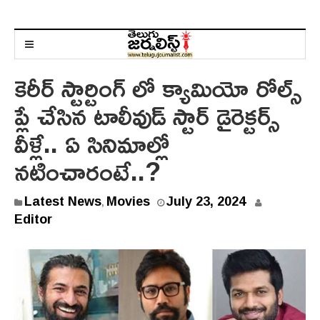
కెరీర్ స్టార్టింగ్ లో క్యామియో రోల్స్
ప్లే చేసిన టాలీవుడ్ స్టార్ డైరెక్టర్స్
వీళ్లే.. ఏ సినిమాల్లో
నటించారంటే..?
Latest News
Movies
July 23, 2024
,
Editor