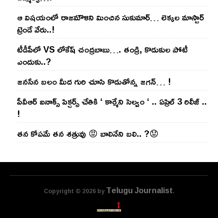
ఆ విష‌యంలో రాజ‌మౌళిని మించిన సుకుమార్‌… లెక్క‌ల మాస్టార్
ట్రెండే వేరు..!
టీడీపీలో VS లోకేష్ చంద్ర‌బాబు…. తండ్రి, కొడుకుల పోటీ
ఎందుకు..?
జ‌న‌సేన బ‌లం మీద గురి చూసి కొడుతోన్న జ‌గ‌న్‌… !
పీవీఆర్ ఐనాక్స్ పిక్చర్స్ చేతికి ‘ కార్మేని సెల్వం ‘ .. ఏప్రిల్ 3 రిలీజ్ ..
!
తన కోపమే తన శత్రువు 😡 బాలినేని బలి.. ?😟
Telugu Journalist
Copyright © 2026 by
.