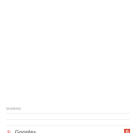
SHARING
Google+
0