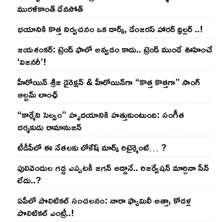
మురళీకాంత్ దేవసోత్
భయానికి కొత్త నిర్వచనం ఒక డార్క్, డేంజరస్ హారర్ థ్రిల్లర్ ..!
జయశంకర్: ట్రెండ్‌ ఫాలో అవ్వడం కాదు.. ట్రెండ్‌ ముందే ఊహించే
‘విజనరీ’!
హీరోయిన్ శ్రీజ డైరెక్ష‌న్ & హీరోయిన్‌గా “కొత్త కొత్తగా” సాంగ్
ఆల్బమ్ లాంఛ్
“కార్మేని సెల్వం” హృదయానికి హత్తుకుంటుంది: సంగీత
దర్శకుడు రామానుజన్
టీడీపీలో ఈ నేత‌ల‌కు లోకేష్ మార్క్ రిటైర్మెంట్‌… ?
పులివెందుల గ‌డ్డ ఎప్ప‌ట‌కీ జ‌గ‌న్ అడ్డానే.. రిజ‌ర్వేష‌న్ మార్చినా సీన్
లేదు..?
ఏపీలో పొలిటిక‌ల్ సంచ‌ల‌నం: నారా ఫ్యామిలీ అత్తా, కోడ‌ళ్ల
పొలిటికల్ ఎంట్రీ..!