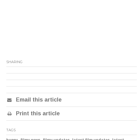
SHARING
Email this article
Print this article
TAGS
,
,
,
,
bunny
filmy news
filmy updates
latest film updates
latest