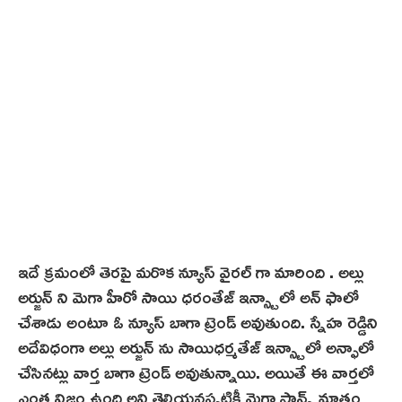
ఇదే క్రమంలో తెరపై మరొక న్యూస్ వైరల్ గా మారింది . అల్లు
అర్జున్ ని మెగా హీరో సాయి ధరంతేజ్ ఇన్స్టాలో అన్ ఫాలో
చేశాడు అంటూ ఓ న్యూస్ బాగా ట్రెండ్ అవుతుంది. స్నేహ రెడ్డిని
అదేవిధంగా అల్లు అర్జున్ ను సాయిధర్మతేజ్ ఇన్స్టాలో అన్ఫాలో
చేసినట్లు వార్త బాగా ట్రెండ్ అవుతున్నాయి. అయితే ఈ వార్తలో
ఎంత నిజం ఉంది అని తెలియనప్పటికీ మెగా ఫాన్స్ మాత్రం