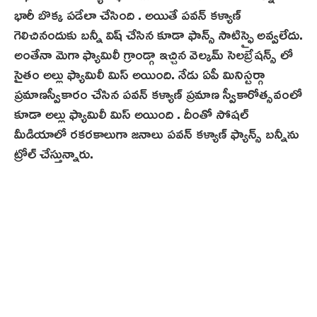
భారీ బొక్క పడేలా చేసింది . అయితే పవన్ కళ్యాణ్
గెలిచినందుకు బన్నీ విష్ చేసిన కూడా ఫాన్స్ సాటిస్ఫై అవ్వలేదు.
అంతేనా మెగా ఫ్యామిలీ గ్రాండ్గా ఇచ్చిన వెల్కమ్ సెలబ్రేషన్స్ లో
సైతం అల్లు ఫ్యామిలీ మిస్ అయింది. నేడు ఏపీ మినిస్టర్గా
ప్రమాణస్వీకారం చేసిన పవన్ కళ్యాణ్ ప్రమాణ స్వీకారోత్సవంలో
కూడా అల్లు ఫ్యామిలీ మిస్ అయింది . దీంతో సోషల్
మీడియాలో రకరకాలుగా జనాలు పవన్ కళ్యాణ్ ఫ్యాన్స్ బన్నీను
ట్రోల్ చేస్తున్నారు.