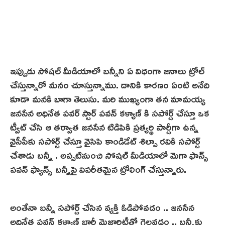
ఇప్పుడు సోషల్ మీడియాలో బన్నీని ఏ విధంగా జనాలు ట్రోల్
చేస్తున్నారో మనం చూస్తున్నాము. దానికి కారణం ఏంటి అనేది
కూడా మనకి బాగా తెలుసు. మరి ముఖ్యంగా తన మామయ్య
జనసేన అధినేత పవర్ స్టార్ పవన్ కళ్యాణ్ కి సపోర్ట్ చేస్తూ ఒక
ట్వీట్ చేసి ఆ తర్వాత జనసేన టిడిపికి ప్రత్యర్థి పార్టీగా ఉన్న
వైసీపీకు సపోర్ట్ చేస్తూ వైసిపి కాండిడేట్ శిల్పా రవికి సపోర్ట్
చేశాడు బన్నీ . అప్పటినుంచి సోషల్ మీడియాలో మెగా ఫాన్స్
పవన్ ఫ్యాన్స్ బన్నీపై విపరీతమైన ట్రోలింగ్ చేస్తున్నారు.
అంతేనా బన్నీ సపోర్ట్ చేసిన వ్యక్తి ఓడిపోవడం .. జనసేన
అధినేత పవన్ కళ్యాణ్ భారీ మెజారిటీతో గెలవడం .. బన్నీకు