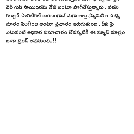
వెరీ గుడ్ సాయిధరమ్ తేజ్ అంటూ పొగిడేస్తున్నారు . పవన్
కళ్యాణ్ పొలిటికల్ కారణంగానే మెగా అల్లు ఫ్యామిలీల మధ్య
దూరం పెరిగింది అంటూ ప్రచారం జరుగుతుంది . దీని పై
ఎటువంటి అధికార సమాచారం లేనప్పటికీ ఈ న్యూస్ మాత్రం
బాగా ట్రెండ్ అవుతుంది..!!