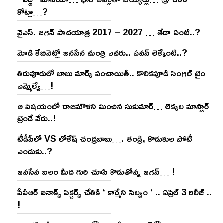
కోట్లా…?
వైఎస్‌. జ‌గ‌న్ పాద‌యాత్ర 2017 – 2027 … తేడా ఏంటి..?
మోడి కేబినెట్లో జ‌నసేన మంత్రి ఎవ‌రు.. ప‌వ‌న్ లెక్కేంటి..?
తిరువూరులో బాబు మార్క్ పంచాయితీ.. కొలిక‌పూడి సింగ‌ల్ టైం
ఎమ్మెల్యే…!
ఆ విష‌యంలో రాజ‌మౌళిని మించిన సుకుమార్‌… లెక్క‌ల మాస్టార్
ట్రెండే వేరు..!
టీడీపీలో VS లోకేష్ చంద్ర‌బాబు…. తండ్రి, కొడుకుల పోటీ
ఎందుకు..?
జ‌న‌సేన బ‌లం మీద గురి చూసి కొడుతోన్న జ‌గ‌న్‌… !
పీవీఆర్ ఐనాక్స్ పిక్చర్స్ చేతికి ‘ కార్మేని సెల్వం ‘ .. ఏప్రిల్ 3 రిలీజ్ ..
!