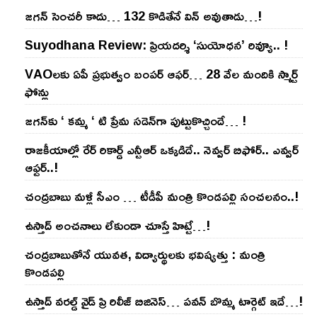
జ‌గ‌న్ సెంచ‌రీ కాదు… 132 కొడితేనే విన్ అవుతాడు…!
Suyodhana Review: ప్రియదర్శి ‘సుయోధన’ రివ్యూ.. !
VAOల‌కు ఏపీ ప్ర‌భుత్వం బంప‌ర్ ఆఫ‌ర్‌… 28 వేల మందికి స్మార్ట్
ఫోన్లు
జ‌గ‌న్‌కు ‘ క‌మ్మ ‘ టి ప్రేమ స‌డెన్‌గా పుట్టుకొచ్చిందే… !
రాజ‌కీయాల్లో రేర్ రికార్డ్ ఎన్టీఆర్ ఒక్క‌డిదే.. నెవ్వ‌ర్ బిఫోర్‌.. ఎవ్వ‌ర్
ఆఫ్ట‌ర్‌..!
చంద్ర‌బాబు మ‌ళ్లీ సీఎం … టీడీపీ మంత్రి కొండ‌ప‌ల్లి సంచ‌ల‌నం..!
ఉస్తాద్ అంచ‌నాలు లేకుండా చూస్తే హిట్టే…!
చంద్ర‌బాబుతోనే యువ‌త‌, విద్యార్థుల‌కు భ‌విష్య‌త్తు : మంత్రి
కొండ‌ప‌ల్లి
ఉస్తాద్ వ‌ర‌ల్డ్ వైడ్ ప్రి రిలీజ్ బిజినెస్‌… ప‌వ‌న్ బొమ్మ టార్గెట్ ఇదే…!