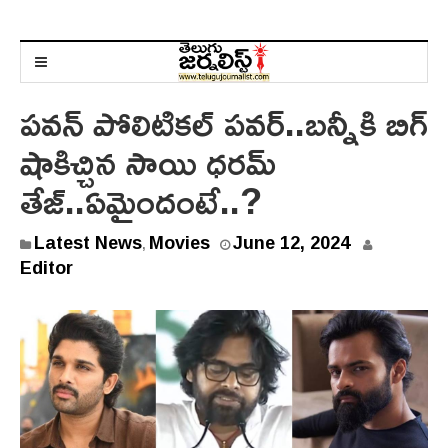
పవన్ పోలిటికల్ పవర్..బన్నీకి బిగ్
షాకిచ్చిన సాయి ధరమ్
తేజ్..ఏమైందంటే..?
Latest News
Movies
June 12, 2024
,
Editor