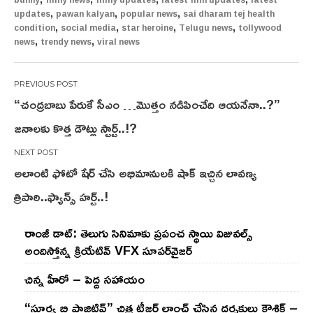
,
,
,
updates
pawan kalyan
popular news
sai dharam tej health
,
,
,
,
condition
social media
star heroine
Telugu news
tollywood
,
,
news
trendy news
viral news
Post
“చంద్రబాబు పేరుకే సీఎం …మొత్తం నడిపించేది ఆయనేనా..?”
navigation
జనాలకు కొత్త డౌట్లు స్టార్ట్..!?
అలాంటి ఫోటో షేర్ చేసి అభిమానులకి షాక్ ఇచ్చిన లావణ్య
త్రిపాఠి..ఫ్యాన్స్ హర్ట్..!
రాంజీ డాట్: తెలుగు సినిమాకు ప్రపంచ స్థాయి విజువల్స్
అందిస్తోన్న క్రియేటివ్ VFX సూపర్‌వైజర్
చిన్న హీరో – పెద్ద సహాయం
“సూర్య బి పాజిటివ్” చిత్ర టీజర్ లాంచ్ చేసిన‌ దర్శకులు కౌశిక్ –