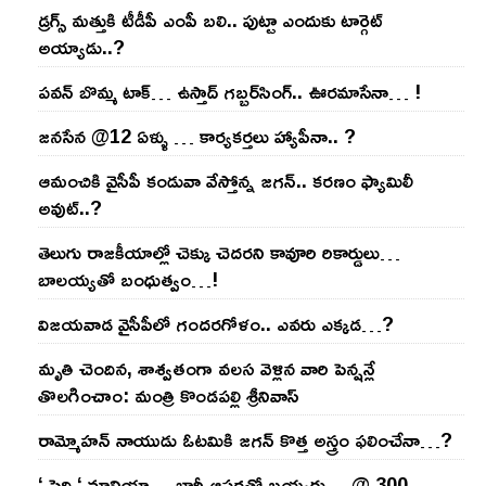
డ్రగ్స్ మత్తుకి టీడీపీ ఎంపీ బలి.. పుట్టా ఎందుకు టార్గెట్
అయ్యాడు..?
ప‌వ‌న్ బొమ్మ టాక్‌… ఉస్తాద్ గ‌బ్బ‌ర్‌సింగ్‌.. ఊర‌మాసేనా… !
జనసేన @12 ఏళ్ళు … కార్యకర్తలు హ్యాపీనా.. ?
ఆమంచికి వైసీపీ కండువా వేస్తోన్న జ‌గ‌న్‌.. క‌ర‌ణం ఫ్యామిలీ
అవుట్‌..?
తెలుగు రాజ‌కీయాల్లో చెక్కు చెద‌ర‌ని కావూరి రికార్డులు…
బాల‌య్యతో బంధుత్వం…!
విజ‌య‌వాడ వైసీపీలో గంద‌ర‌గోళం.. ఎవ‌రు ఎక్క‌డ‌…?
మృతి చెందిన, శాశ్వతంగా వలస వెళ్లిన వారి పెన్ష‌న్లే
తొల‌గించాం: మంత్రి కొండపల్లి శ్రీనివాస్
రామ్మోహ‌న్ నాయుడు ఓట‌మికి జ‌గ‌న్ కొత్త అస్త్రం ఫ‌లించేనా…?
‘ పెద్ది ‘ మానియా… భారీ ఆప‌ర్ల‌తో బ‌య్య‌ర్లు… @ 300