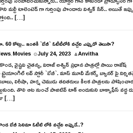
గుర్తింపు సంపాదించుకున్నారు.. యాక్టర్ గానే కాకుండా ప్రొడ్యూసర్ గ
ంచుకొని మల్టీ టాలెంటెడ్ గా గుర్తింపు పొందారు విశ్వక్ సేన్.. అయితే ఇప్ప
్తోంది.. […]
రూ. 60 కోట్లు.. ఇంత‌కీ `బేబీ` ఓటీటీలోకి వ‌చ్చేది ఎప్పుడో తెలుసా?
News
Movies
July 24, 2023
Anvitha
,
ొండ‌, వైష్ణ‌వి చైత‌న్య‌, విరాజ్ అశ్విన్ ప్ర‌ధాన పాత్ర‌ల్లో సాయి రాజేష్
న ట్రైయాంగిల్ ల‌వ్ స్టోరీ `బేబీ`. మాస్ మూవీ మేక‌ర్స్ బ్యాన‌ర్ పై నిర్మ
‌బాబు, లిరీషా, హర్ష చెముడు త‌దిత‌రులు కీల‌క పాత్ర‌ల‌ను పోషించార
ట్టుకుంది. తొలి ఆట నుంచే పాజిటివ్ టాక్ అందుకుని బాక్సాఫీస్ వ‌ద్ద ద
ోజు […]
డ బేబీ సినిమా ఓటీటి లోకి వచ్చేది అప్పుడే..?