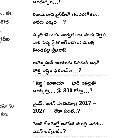
బంధుత్వం…!
ీ.. ఈ
విజ‌య‌వాడ వైసీపీలో గంద‌ర‌గోళం..
మరొక
ఎవ‌రు ఎక్క‌డ‌…?
ఈ
మృతి చెందిన, శాశ్వతంగా వలస వెళ్లిన
ోరీని
వారి పెన్ష‌న్లే తొల‌గించాం: మంత్రి
కొండపల్లి శ్రీనివాస్
రామ్మోహ‌న్ నాయుడు ఓట‌మికి జ‌గ‌న్
కొత్త అస్త్రం ఫ‌లించేనా…?
‘ పెద్ది ‘ మానియా… భారీ ఆప‌ర్ల‌తో
బ‌య్య‌ర్లు… @ 300 కోట్లా…?
వైఎస్‌. జ‌గ‌న్ పాద‌యాత్ర 2017 –
 ఆహా కు
2027 … తేడా ఏంటి..?
ికను
ు
మోడి కేబినెట్లో జ‌నసేన మంత్రి ఎవ‌రు..
ప‌వ‌న్ లెక్కేంటి..?