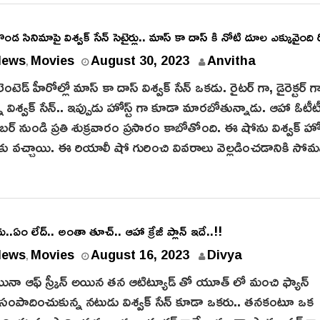
2
8
ొండ సినిమాపై విశ్వ‌క్ సేన్ సెటైర్లు.. మాస్ కా దాస్ కి నోటి దూల ఎక్కువైంది
,
News
Movies
August 30, 2023
Anvitha
2
,
0
ంటెడ్ హీరోల్లో మాస్ కా దాస్ విశ్వ‌క్ సేన్ ఒక‌డు. రైట‌ర్ గా, డైరెక్ట‌ర్ గ
2
విశ్వ‌క్ సేన్‌.. ఇప్పుడు హోస్ట్ గా కూడా మారబోతున్నాడు. ఆహా ఓటీట
4
ంబర్‌ నుండి ప్రతి శుక్రవారం ప్రసారం కాబోతోంది. ఈ షోను విశ్వ‌క్ హోస
‌కు వ‌చ్చాయి. ఈ రియాలీ షో గురించి వివరాలు వెల్లడించడానికి స
 లేదు..ఏం లేద్.. అంతా తూచ్.. ఆహా క్రేజీ ప్లాన్ ఇదే..!!
News
Movies
August 16, 2023
Divya
,
్ అయినా ఆఫ్ స్క్రీన్ అయిన తన ఆటిట్యూడ్ తో యూత్ లో మంచి ఫ్యాన్
సంపాదించుకున్న నటుడు విశ్వక్ సేన్ కూడా ఒకరు.. తనకంటూ ఒక