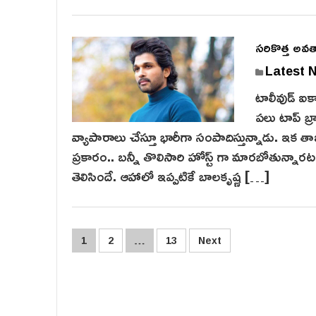
స‌రికొత్త అవ‌త
Latest 
టాలీవుడ్ ఐకాన
పలు టాప్ బ్ర
వ్యాపారాలు చేస్తూ భారీగా సంపాదిస్తున్నాడు. ఇక‌ తా
ప్ర‌కారం.. బ‌న్నీ తొలిసారి హోస్ట్ గా మార‌బోతున్నార‌ట‌
తెలిసిందే. ఆహాలో ఇప్పటికే బాలకృష్ణ […]
Posts
1
2
…
13
Next
pagination