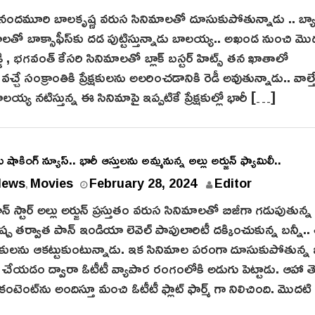
0
దమూరి బాలకృష్ణ వరుస సినిమాలతో దూసుకుపోతున్నాడు .. బ్యా
2
ాలతో బాక్సాఫీస్‌కు దడ పుట్టిస్తున్నాడు బాలయ్య.. అఖండ నుంచి మొదల
5
్డి , భగవంత్ కేసరి సినిమాలతో బ్లాక్ బస్టర్ హిట్స్ తన ఖాతాలో
చే సంక్రాంతికి ప్రేక్షకులను అలరించడానికి రెడీ అవుతున్నాడు.. వాల్త
లయ్య నటిస్తున్న ఈ సినిమాపై ఇప్పటికే ప్రేక్షకుల్లో భారీ […]
 కు షాకింగ్ న్యూస్.. భారీ ఆస్తులను అమ్మనున్న అల్లు అర్జున్ ఫ్యామిలీ..
F
News
Movies
February 28, 2024
Editor
,
e
న్‌ స్టార్ అల్లు అర్జున్ ప్ర‌స్తుతం వరుస సినిమాలతో బిజీగా గడుపుతున్
b
ుష్ప తర్వాత పాన్ ఇండియా లెవెల్ పాపులారిటీ దక్కించుకున్న బన్నీ.
r
్షకులను ఆకట్టుకుంటున్నాడు. ఇక సినిమాల పరంగా దూసుకుపోతున్న బ‌
u
న చేయడం ద్వారా ఓటీటీ వ్యాపార రంగంలోకి అడుగు పెట్టాడు. ఆహా త
a
న కంటెంట్‌ను అందిస్తూ మంచి ఓటీటీ ఫ్లాట్ ఫార్మ్ గా నిలిచింది. మొద
r
y