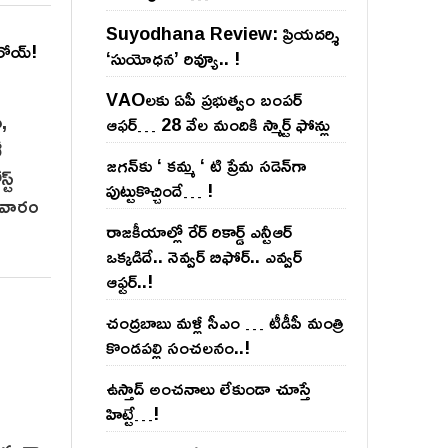
Suyodhana Review: ప్రియదర్శి
 రోయ్‌!
‘సుయోధన’ రివ్యూ.. !
VAOల‌కు ఏపీ ప్ర‌భుత్వం బంప‌ర్
ా,
ఆఫ‌ర్‌… 28 వేల మందికి స్మార్ట్ ఫోన్లు
ీ
జ‌గ‌న్‌కు ‘ క‌మ్మ ‘ టి ప్రేమ స‌డెన్‌గా
్ట్
పుట్టుకొచ్చిందే… !
ోమవారం
రాజ‌కీయాల్లో రేర్ రికార్డ్ ఎన్టీఆర్
ఒక్క‌డిదే.. నెవ్వ‌ర్ బిఫోర్‌.. ఎవ్వ‌ర్
ఆఫ్ట‌ర్‌..!
చంద్ర‌బాబు మ‌ళ్లీ సీఎం … టీడీపీ మంత్రి
కొండ‌ప‌ల్లి సంచ‌ల‌నం..!
ఉస్తాద్ అంచ‌నాలు లేకుండా చూస్తే
హిట్టే…!