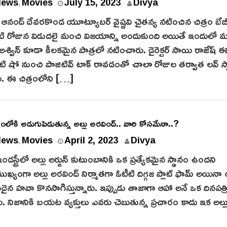
J
News
Movies
July 15, 2023
Divya
,
u
ఆనంద్ దేవరకొండ యూట్యూబర్ వైష్ణవి చైతన్య నటించిన చిత్రం బేబ
l
్నటి రోజున విడుదలై మంచి విజయాన్ని అందుకుంది అయితే ఇందులో 
y
 అశ్విన్ కూడా కీలకమైన పాత్రలో నటించారు. డైరెక్టర్ సాయి రాజేష్ 
1
టి షో నుంచి పాజిటివ్ టాక్ రావడంతో చాలా రోజుల తర్వాత లవ్ స్ట
5
ు. ఈ చిత్రంలోని […]
,
2
0
2
ోకి అడుగుపెడుతున్న అల్లు అరవింద్.. వారి కోసమేనా..?
3
News
Movies
April 2, 2023
Divya
,
ఇండస్ట్రీలో అల్లు అర్జున్ కుటుంబానికి ఒక ప్రత్యేకమైన స్థానం ఉందని
 ముఖ్యంగా అల్లు అరవింద్ నిర్మాతగా ఓటీటి దిగ్గజ ప్లాట్ ఫామ్ అయినా
దైన హవా కొనసాగిస్తున్నారు. ఇప్పుడు తాజాగా ఆహా అనే ఒక దినపత్ర
ాయి. నిజానికి బయట వ్యక్తులు ఎవరు చెబుతున్న ప్రచారం కాదు ఇక అల్ల