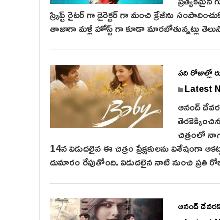
ప్రత్యేకమైన 
స్క్రిప్ట్ రైటర్ గా డైరెక్టర్ గా మంచి క్రేజీను సంపాది
తాజాగా మళ్లీ హోస్ట్ గా కూడా మారబోతున్నట్లు తెలుస
ప‌ది రోజుల్లో 
Latest 
ఆనంద్ దేవ‌ర‌క
తెర‌కెక్కించి
చిత్రంలో నాగ
14న విడుద‌లైన ఈ చిత్రం ప్రేక్ష‌కుల‌ను విశేషంగా ఆక‌
దుమారం రేపుతోంది. విడుద‌లైన నాటి నుంచి ప్ర‌తి ర
ఆనంద్ దేవరకొం