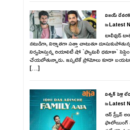
విజ‌య్ దేవ‌ర‌క
Latest 
టాలీవుడ్ టాలె
న‌టుడిగా, నిర్మాత‌గా స‌త్తా చాటుతూ దూసుకుపోతున్న 
నిర్వహిస్తున్న రియాలిటీ షో `ఫ్యామిలీ ధమాకా` సెప్టె
చేయ‌బోతున్నాడు. ఇప్ప‌టికే ప్రోమోలు కూడా బ‌య‌ట
[…]
విశ్వక్ పెళ్లి
Latest 
ఆన్ స్క్రీన
ఫాలోయింగ్ 