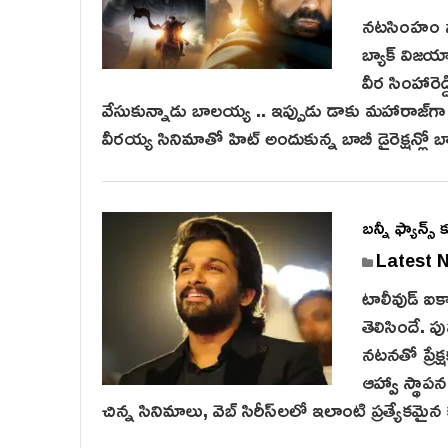
నటసింహం నం
బ్యాక్ విజయ
వీర సింహారెడ
వేసుకున్నాడు బాలయ్య .. ఇప్పుడు డాకు మహారాజ్‌గా వచ్
వీరయ్య సినిమాతో హిట్ అందుకున్న బాబీ డైరెక్షన్లో బా
బన్నీ ఫ్యాన్స్
Latest 
టాలీవుడ్ ఐకా
తెలిసిందే. ప
నటనతో ప్రేక
ఆహ్వా స్థాప
చిన్న సినిమాలు, వెబ్ సిరీస్‌ల‌లో ఇలాంటి ప్రత్యేకమై