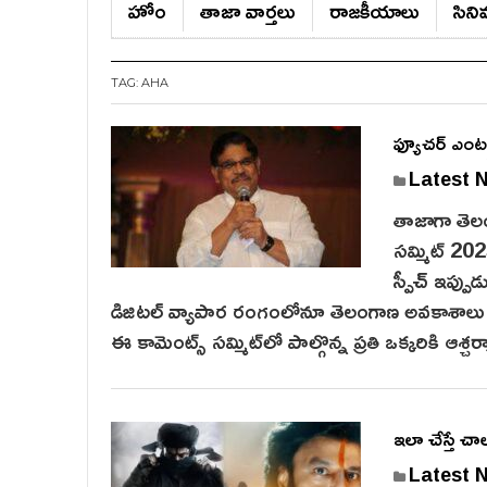
హోం
తాజా వార్తలు
రాజ‌కీయాలు
సిన
TAG:
AHA
ఫ్యూచర్ ఎంటర్ట
Latest 
తాజాగా తెలం
సమ్మిట్ 2025
స్పీచ్ ఇప్పు
డిజిటల్ వ్యాపార రంగంలోనూ తెలంగాణ అవకాశాలు రూ.
ఈ కామెంట్స్ సమ్మిట్‌లో పాల్గొన్న ప్రతి ఒక్కరికి ఆశ్
ఇలా చేస్తే చా
Latest 