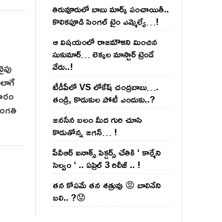
తిరువూరులో బాబు మార్క్ పంచాయితీ..
కొలిక‌పూడి సింగ‌ల్ టైం ఎమ్మెల్యే…!
ఆ విష‌యంలో రాజ‌మౌళిని మించిన
సుకుమార్‌… లెక్క‌ల మాస్టార్ ట్రెండే
వేరు..!
వైపు
అలాగే
టీడీపీలో VS లోకేష్ చంద్ర‌బాబు….
ాచారం
తండ్రి, కొడుకుల పోటీ ఎందుకు..?
 సంగతి
జ‌న‌సేన బ‌లం మీద గురి చూసి
కొడుతోన్న జ‌గ‌న్‌… !
పీవీఆర్ ఐనాక్స్ పిక్చర్స్ చేతికి ‘ కార్మేని
సెల్వం ‘ .. ఏప్రిల్ 3 రిలీజ్ .. !
తన కోపమే తన శత్రువు 😡 బాలినేని
బలి.. ?😟