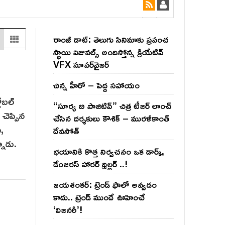
రాంజీ డాట్: తెలుగు సినిమాకు ప్రపంచ
స్థాయి విజువల్స్ అందిస్తోన్న క్రియేటివ్
VFX సూపర్‌వైజర్
చిన్న హీరో – పెద్ద సహాయం
ోబల్
“సూర్య బి పాజిటివ్” చిత్ర టీజర్ లాంచ్
 చెప్పిన
చేసిన‌ దర్శకులు కౌశిక్ – మురళీకాంత్
ు,
దేవసోత్
నాడు.
భయానికి కొత్త నిర్వచనం ఒక డార్క్,
డేంజరస్ హారర్ థ్రిల్లర్ ..!
జయశంకర్: ట్రెండ్‌ ఫాలో అవ్వడం
కాదు.. ట్రెండ్‌ ముందే ఊహించే
‘విజనరీ’!