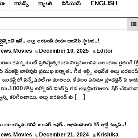
ిమా
గాసిప్స్‌
గ్యాల‌రీ
వీడియోస్‌
ENGLISH
ైన్మెంట్ ఇదే.. అల్లు అరవింద్ నయా బిజినెస్ స్ట్రాటజీ..!
D
News
Movies
December 10, 2025
Editor
,
e
గాణ గవర్నమెంట్ ప్రతిష్టాత్మకంగా నిర్వహించిన తెలంగాణ రైజింగ్ గ్ల
c
 వేదికపై టాలీవుడ్ ప్రముఖ నిర్మాత.. గీత ఆర్ట్స్ అధినేత అల్లు అరవింద్
e
డు ఇండస్ట్రీలో సెన్సేషనల్ గా మారింది. కేవలం సినిమా ప్రొడక్షన్ ఏ కాద
m
1000 కోట్ల టర్నోవర్ విజన్‌పై తన అభిప్రాయాలను షేర్ చేసుకున్
b
చర్యాన్ని కలిగించాయి. అల్లు అరవింద్ కు […]
e
r
1
0
లు బాలయ్యను కలిసే బంపర్ ఆఫర్.. అభిమానులకు కిక్ ఇచ్చే న్యూస్..!
,
News
Movies
December 21, 2024
Krishika
2
,