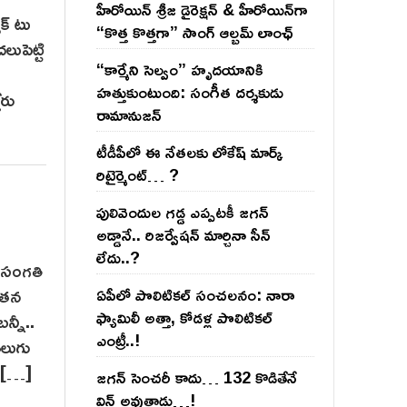
హీరోయిన్ శ్రీజ డైరెక్ష‌న్ & హీరోయిన్‌గా
క్ టు
“కొత్త కొత్తగా” సాంగ్ ఆల్బమ్ లాంఛ్
ుపెట్టి
“కార్మేని సెల్వం” హృదయానికి
హత్తుకుంటుంది: సంగీత దర్శకుడు
ేరు
రామానుజన్
టీడీపీలో ఈ నేత‌ల‌కు లోకేష్ మార్క్
రిటైర్మెంట్‌… ?
పులివెందుల గ‌డ్డ ఎప్ప‌ట‌కీ జ‌గ‌న్
అడ్డానే.. రిజ‌ర్వేష‌న్ మార్చినా సీన్
లేదు..?
న సంగతి
. తన
ఏపీలో పొలిటిక‌ల్ సంచ‌ల‌నం: నారా
ఫ్యామిలీ అత్తా, కోడ‌ళ్ల పొలిటికల్
న్నీ..
ఎంట్రీ..!
ెలుగు
టి […]
జ‌గ‌న్ సెంచ‌రీ కాదు… 132 కొడితేనే
విన్ అవుతాడు…!