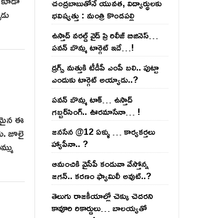
ా కూడా
చంద్ర‌బాబుతోనే యువ‌త‌, విద్యార్థుల‌కు
ుడు
భ‌విష్య‌త్తు : మంత్రి కొండ‌ప‌ల్లి
ఉస్తాద్ వ‌ర‌ల్డ్ వైడ్ ప్రి రిలీజ్ బిజినెస్‌…
ప‌వ‌న్ బొమ్మ టార్గెట్ ఇదే…!
డ్రగ్స్ మత్తుకి టీడీపీ ఎంపీ బలి.. పుట్టా
ఎందుకు టార్గెట్ అయ్యాడు..?
ప‌వ‌న్ బొమ్మ టాక్‌… ఉస్తాద్
గ‌బ్బ‌ర్‌సింగ్‌.. ఊర‌మాసేనా… !
ిత‌మైన ఈ
జనసేన @12 ఏళ్ళు … కార్యకర్తలు
ు. జూలై
హ్యాపీనా.. ?
ుమ్ము
ఆమంచికి వైసీపీ కండువా వేస్తోన్న
జ‌గ‌న్‌.. క‌ర‌ణం ఫ్యామిలీ అవుట్‌..?
తెలుగు రాజ‌కీయాల్లో చెక్కు చెద‌ర‌ని
కావూరి రికార్డులు… బాల‌య్యతో