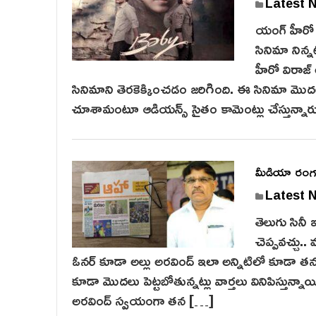
Latest 
యంగ్ హీరో 
సినిమా నిన
హీరో విరాజ్
సినిమాని తెరకెక్కించడం జరిగింది. ఈ సినిమా మొద
చూశామంటూ ఆడియన్స్ సైతం కామెంట్లు చేస్తున్నార
మీడియా రంగంల
Latest 
తెలుగు సినీ 
చెప్పవచ్చు..
ఓనర్ కూడా అల్లు అరవింద్ ఇలా అన్నిటిలో కూడా తన
కూడా మొదలు పెట్టబోతున్నట్లు వార్తలు వినిపిస్తున్న
అరవింద్ స్వయంగా తన […]