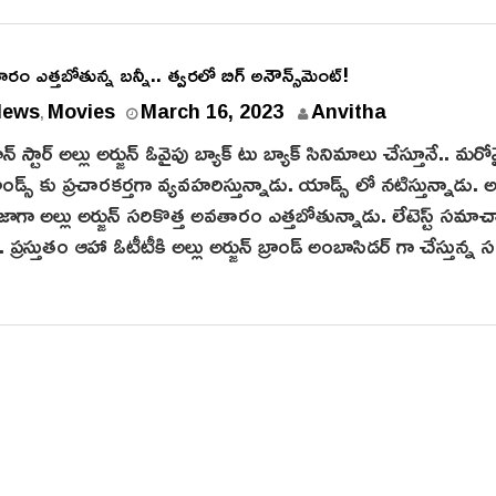
ారం ఎత్త‌బోతున్న బ‌న్నీ.. త్వ‌ర‌లో బిగ్ అనౌన్స్‌మెంట్!
News
Movies
March 16, 2023
Anvitha
,
్ స్టార్ అల్లు అర్జున్ ఓవైపు బ్యాక్ టు బ్యాక్ సినిమాలు చేస్తూనే.. మరో
ాండ్స్ కు ప్రచారకర్తగా వ్యవహరిస్తున్నాడు. యాడ్స్ లో నటిస్తున్నాడు. 
జాగా అల్లు అర్జున్ స‌రికొత్త అవతారం ఎత్తబోతున్నాడు. లేటెస్ట్ స‌మ
. ప్రస్తుతం ఆహా ఓటీటీకి అల్లు అర్జున్ బ్రాండ్ అంబాసిడర్ గా చేస్తున్న