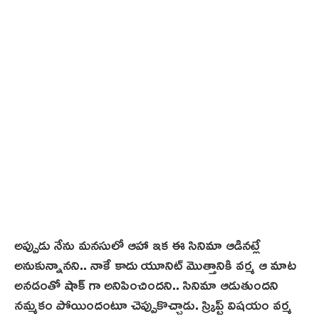
అప్పుడు నేను మనసులో ఆహా ఇక ఈ సినిమా ఆడినట్లే
అనుకున్నానని.. నాకే కాదు యూనిట్ మొత్తానికి వర్మ ఆ మాట
అనడంతో షాక్ గా అనిపించిందని.. సినిమా ఆడుతుందని
నమ్మకం పోయిందంటూ చెప్పుకొచ్చాడు. స్క్రిప్ట్‌ విషయం వర్మ