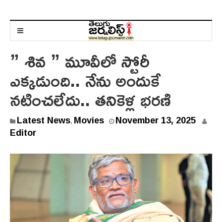
” శివ ” మూవీలో స్టోరీ
ఎక్కడుంది.. నేను అందుకే
నటించలేదు.. తనికెళ్ల భరణి
N
Latest News
Movies
November 13, 2025
,
o
Editor
v
e
m
b
e
r
1