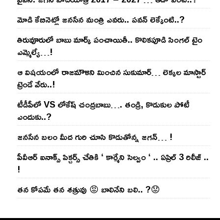
మోడి కేబినెట్లో జ‌నసేన మంత్రి ఎవ‌రు.. ప‌వ‌న్ లెక్కేంటి..?
తిరువూరులో బాబు మార్క్ పంచాయితీ.. కొలిక‌పూడి సింగ‌ల్ టైం
ఎమ్మెల్యే…!
ఆ విష‌యంలో రాజ‌మౌళిని మించిన సుకుమార్‌… లెక్క‌ల మాస్టార్
ట్రెండే వేరు..!
టీడీపీలో VS లోకేష్ చంద్ర‌బాబు…. తండ్రి, కొడుకుల పోటీ
ఎందుకు..?
జ‌న‌సేన బ‌లం మీద గురి చూసి కొడుతోన్న జ‌గ‌న్‌… !
పీవీఆర్ ఐనాక్స్ పిక్చర్స్ చేతికి ‘ కార్మేని సెల్వం ‘ .. ఏప్రిల్ 3 రిలీజ్ ..
!
తన కోపమే తన శత్రువు 😡 బాలినేని బలి.. ?😟