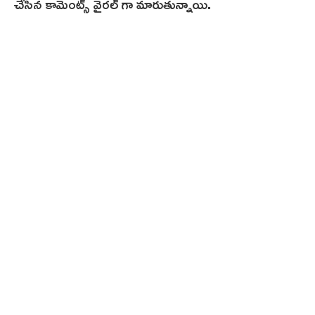
చేసిన కామెంట్స్ వైరల్ గా మారుతున్నాయి.