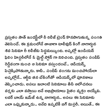
ప్రస్తుతం సౌత్ ఇండస్ట్రీలో రీ రిలీజ్ ట్రెండ్ కొనసాగుతున్న సంగతి
తెలిసిందే. ఈ క్రమంలోనే తాజాగా టాలీవుడ్ కింగ్ నాగార్జున
శివ‌ సినిమా రీ రిలీజ్‌కు సిద్ధ‌మ‌య్యింది. అప్పట్లో ఇండియన్
ఫిలిం హిస్టరీలోనే ఓ మైల్డ్ స్టోన్ గా నిలిచింది. ప్రస్తుతం సందీప్
రెడ్డివంగా నుంచి ఆ సినిమా వస్తుందంటే.. ఆడియన్స్
పిచ్చెక్కిపోతున్నారు. కానీ.. సందీప్ వంగను మించిపోయేలా
అప్పట్లోనే.. ఆర్జీవి తన టేకింగ్‌తో ఆడియన్స్‌లో పూనకాలు
తెప్పించాడు. అసలు ఇలాంటి సినిమాలు తీసే ఆలోచనలు
వర్మకు ఎలా వస్తాయి అనే అభిప్రాయాలు సైతం వ్యక్తం అయ్యేవి.
లవర్ బాయ్ ఇమేజ్ ఉన్న నాగార్జున.. అసలు ఈ సినిమాకు
ఎలా ఒప్పుకున్నాడు.. అనేది ఇప్పటికీ బిగ్ మిస్టరీ. అయితే.. ఈ