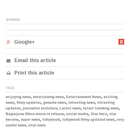
SHARING
Google+
0
Email this article
Print this article
TAGS
,
,
,
en joying news
entertaining news
Entertainment News
exciting
,
,
,
,
news
filmy updates
genuine news
intresting news
intresting
,
,
,
,
updates
journalist excluisve
Latest news
latest trending news
,
,
,
Nagarjuna Shiva movie re release
social media
Star hero
star
,
,
,
,
heroine
super news
tollywood
tollywood filmy updated news
very
,
useful news
viral news