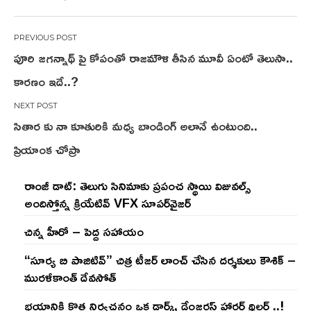
Post
పూరి జగన్నాథ్ పై కోపంతో రాజమౌళి తీసిన మూవీ ఏంటో తెలుసా..
navigation
కారణం ఇదే..?
సితార కు నా కూతురికి మధ్య బాండింగ్ అలానే ఉంటుంది..
ప్రియాంక చోప్రా
రాంజీ డాట్: తెలుగు సినిమాకు ప్రపంచ స్థాయి విజువల్స్
అందిస్తోన్న క్రియేటివ్ VFX సూపర్‌వైజర్
చిన్న హీరో – పెద్ద సహాయం
“సూర్య బి పాజిటివ్” చిత్ర టీజర్ లాంచ్ చేసిన‌ దర్శకులు కౌశిక్ –
మురళీకాంత్ దేవసోత్
భయానికి కొత్త నిర్వచనం ఒక డార్క్, డేంజరస్ హారర్ థ్రిల్లర్ ..!