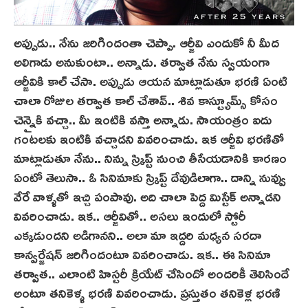
అప్పుడు.. నేను జరిగిందంతా చెప్పా. ఆర్జీవి ఎందుకో నీ మీద
అలిగాడు అనుకుంటా.. అన్నాడు. తర్వాత నేను స్వయంగా
ఆర్జీవికి కాల్ చేసా. అప్పుడు ఆయన మాట్లాడుతూ భ‌ర‌ణి ఏంటి
చాలా రోజుల తర్వాత కాల్ చేశావ్‌.. శివ కాస్ట్యూమ్స్ కోసం
చెన్నైకి వచ్చా.. మీ ఇంటికి వస్తా అన్నాడు. సాయంత్రం ఐదు
గంటలకు ఇంటికి వచ్చాడని వివరించాడు. ఇక ఆర్జీవి భరణితో
మాట్లాడుతూ నేను.. నిన్ను స్క్రిప్ట్ నుంచి తీసేయడానికి కారణం
ఏంటో తెలుసా.. ఓ సినిమాకు స్క్రిప్ట్ దేవుడిలాగా.. దాన్ని నువ్వు
వేరే వాళ్ళతో ఇచ్చి పంపావు. అది చాలా పెద్ద మిస్టేక్ అన్నాడని
వివరించాడు. ఇక.. ఆర్జీవితో.. అసలు ఇందులో స్టోరీ
ఎక్కడుందని అడిగానని.. అలా మా ఇద్దరి మధ్యన సరదా
కాన్వర్జేషన్ జరిగిందంటూ వివరించాడు. ఇక.. ఈ సినిమా
తర్వాత.. ఎలాంటి హిస్టరీ క్రియేట్ చేసిందో అందరికీ తెలిసిందే
అంటూ తనికెళ్ళ భరణి వివరించాడు. ప్రస్తుతం తనికెళ్ల భరణి