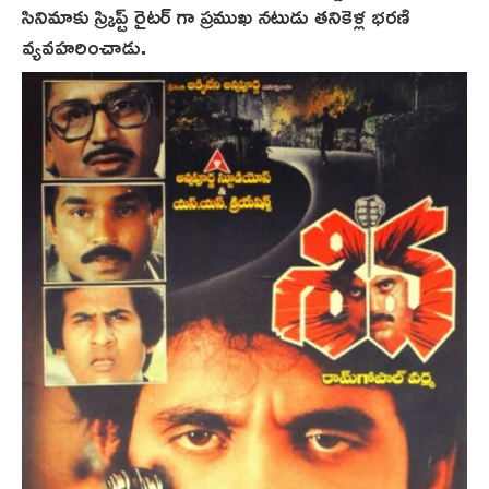
సినిమాకు స్క్రిప్ట్ రైటర్ గా ప్రముఖ నటుడు తనికెళ్ల భరణి
వ్యవహరించాడు.