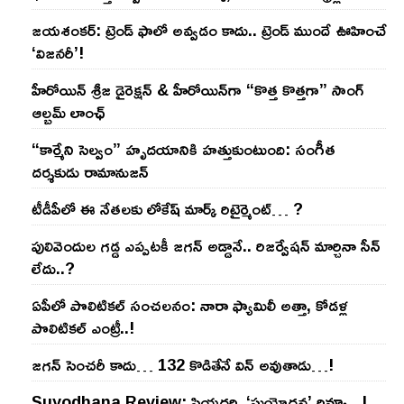
జయశంకర్: ట్రెండ్‌ ఫాలో అవ్వడం కాదు.. ట్రెండ్‌ ముందే ఊహించే
‘విజనరీ’!
హీరోయిన్ శ్రీజ డైరెక్ష‌న్ & హీరోయిన్‌గా “కొత్త కొత్తగా” సాంగ్
ఆల్బమ్ లాంఛ్
“కార్మేని సెల్వం” హృదయానికి హత్తుకుంటుంది: సంగీత
దర్శకుడు రామానుజన్
టీడీపీలో ఈ నేత‌ల‌కు లోకేష్ మార్క్ రిటైర్మెంట్‌… ?
పులివెందుల గ‌డ్డ ఎప్ప‌ట‌కీ జ‌గ‌న్ అడ్డానే.. రిజ‌ర్వేష‌న్ మార్చినా సీన్
లేదు..?
ఏపీలో పొలిటిక‌ల్ సంచ‌ల‌నం: నారా ఫ్యామిలీ అత్తా, కోడ‌ళ్ల
పొలిటికల్ ఎంట్రీ..!
జ‌గ‌న్ సెంచ‌రీ కాదు… 132 కొడితేనే విన్ అవుతాడు…!
Suyodhana Review: ప్రియదర్శి ‘సుయోధన’ రివ్యూ.. !