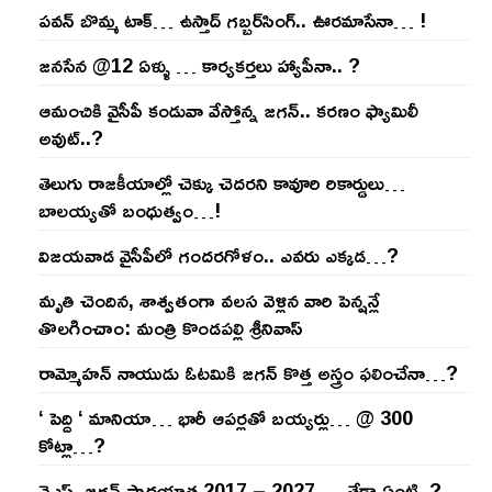
ప‌వ‌న్ బొమ్మ టాక్‌… ఉస్తాద్ గ‌బ్బ‌ర్‌సింగ్‌.. ఊర‌మాసేనా… !
జనసేన @12 ఏళ్ళు … కార్యకర్తలు హ్యాపీనా.. ?
ఆమంచికి వైసీపీ కండువా వేస్తోన్న జ‌గ‌న్‌.. క‌ర‌ణం ఫ్యామిలీ
అవుట్‌..?
తెలుగు రాజ‌కీయాల్లో చెక్కు చెద‌ర‌ని కావూరి రికార్డులు…
బాల‌య్యతో బంధుత్వం…!
విజ‌య‌వాడ వైసీపీలో గంద‌ర‌గోళం.. ఎవ‌రు ఎక్క‌డ‌…?
మృతి చెందిన, శాశ్వతంగా వలస వెళ్లిన వారి పెన్ష‌న్లే
తొల‌గించాం: మంత్రి కొండపల్లి శ్రీనివాస్
రామ్మోహ‌న్ నాయుడు ఓట‌మికి జ‌గ‌న్ కొత్త అస్త్రం ఫ‌లించేనా…?
‘ పెద్ది ‘ మానియా… భారీ ఆప‌ర్ల‌తో బ‌య్య‌ర్లు… @ 300
కోట్లా…?
వైఎస్‌. జ‌గ‌న్ పాద‌యాత్ర 2017 – 2027 … తేడా ఏంటి..?