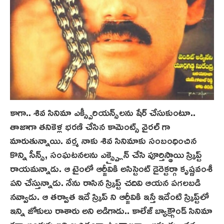
కాగా.. శివ సినిమా ఎక్స్పీరియన్స్‌లను షేర్ చేసుకుంటూ..
తాజాగా తనికెళ్ల భరణి చేసిన కామెంట్స్ వైరల్ గా
మారుతున్నాయి. వర్మ నాకు శివ సినిమాకు సంబంధించిన
కొన్ని సీన్స్, సంఘటనలను ఎక్స్ప్లైన్ చేసి పూర్తిస్థాయి స్క్రిప్ట్
రాయ‌మ‌న్నాడు. ఆ టైంలో ఆర్జీవికి అసిస్టెంట్ డైరెక్టర్గా కృష్ణవంశీ
పని చేస్తున్నాడు. నేను రాసిన స్క్రిప్ట్ చదివి ఆయన పగలబడి
నవ్వాడు. ఆ తర్వాత ఇదే స్క్రిప్ ని ఆర్జీవికి ఇస్తే ఇదేంటి స్క్రిప్ట్‌లో
ఇన్ని జోకులు రాశారు అని అడిగాడు.. కాలేజ్ బ్యాక్గ్రౌండ్ సినిమా
కదా అందుకు ఇవి ఖచ్చితంగా ఉండాలన్నా. అప్పుడు.. వర్మ