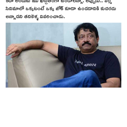
సినిమాలో ఒక్కటంటే ఒక్క జోక్ కూడా ఉండడానికి కుదరదు
అన్నాడని త‌నికెళ్ళ వివ‌రించాడు.