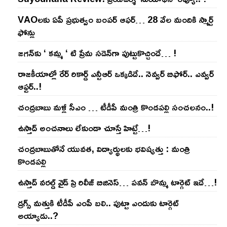
VAOల‌కు ఏపీ ప్ర‌భుత్వం బంప‌ర్ ఆఫ‌ర్‌… 28 వేల మందికి స్మార్ట్
ఫోన్లు
జ‌గ‌న్‌కు ‘ క‌మ్మ ‘ టి ప్రేమ స‌డెన్‌గా పుట్టుకొచ్చిందే… !
రాజ‌కీయాల్లో రేర్ రికార్డ్ ఎన్టీఆర్ ఒక్క‌డిదే.. నెవ్వ‌ర్ బిఫోర్‌.. ఎవ్వ‌ర్
ఆఫ్ట‌ర్‌..!
చంద్ర‌బాబు మ‌ళ్లీ సీఎం … టీడీపీ మంత్రి కొండ‌ప‌ల్లి సంచ‌ల‌నం..!
ఉస్తాద్ అంచ‌నాలు లేకుండా చూస్తే హిట్టే…!
చంద్ర‌బాబుతోనే యువ‌త‌, విద్యార్థుల‌కు భ‌విష్య‌త్తు : మంత్రి
కొండ‌ప‌ల్లి
ఉస్తాద్ వ‌ర‌ల్డ్ వైడ్ ప్రి రిలీజ్ బిజినెస్‌… ప‌వ‌న్ బొమ్మ టార్గెట్ ఇదే…!
డ్రగ్స్ మత్తుకి టీడీపీ ఎంపీ బలి.. పుట్టా ఎందుకు టార్గెట్
అయ్యాడు..?