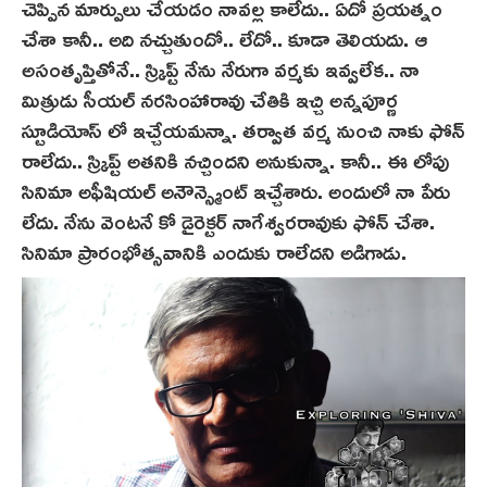
చెప్పిన మార్పులు చేయడం నావల్ల కాలేదు.. ఏదో ప్రయత్నం
చేశా కానీ.. అది నచ్చుతుందో.. లేదో.. కూడా తెలియదు. ఆ
అసంతృప్తితోనే.. స్క్రిప్ట్ నేను నేరుగా వర్మకు ఇవ్వలేక.. నా
మిత్రుడు సీయల్ నరసింహారావు చేతికి ఇచ్చి అన్నపూర్ణ
స్టూడియోస్ లో ఇచ్చేయమన్నా. తర్వాత వర్మ నుంచి నాకు ఫోన్
రాలేదు.. స్క్రిప్ట్ అతనికి నచ్చిందని అనుకున్నా. కానీ.. ఈ లోపు
సినిమా అఫీషియల్ అనౌన్స్మెంట్ ఇచ్చేశారు. అందులో నా పేరు
లేదు. నేను వెంటనే కో డైరెక్టర్ నాగేశ్వరరావుకు ఫోన్ చేశా.
సినిమా ప్రారంభోత్సవానికి ఎందుకు రాలేదని అడిగాడు.