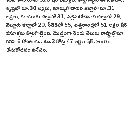
కృష్ణలో రూ.30 లక్షలు, తూర్పుగోదావరి జిల్లాలో రూ.31
ల‌క్ష‌లు, గుంటూరు జిల్లాలో 31, పశ్చిమగోదావరి జిల్లాలో 29,
నెల్లూరు జిల్లాలో 20, సీడెడ్‌లో 55, ఉత్తరాంధ్రలో 51 లక్షల షేర్
వ‌సూళ్లను కొల్లగొట్టింది. మొత్తంగా రెండు తెలుగు రాష్ట్రాల్లోనూ
కలిపి 6 రోజులకు.. రూ.3 కోట్ల 47 లక్షల షేర్ సొంతం
చేసుకోవడం విశేషం.