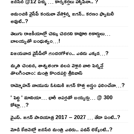
జనసేన @12 ఏళ్ళు … కార్యకర్తలు హ్యాపీనా.. ?
ఆమంచికి వైసీపీ కండువా వేస్తోన్న జ‌గ‌న్‌.. క‌ర‌ణం ఫ్యామిలీ
అవుట్‌..?
తెలుగు రాజ‌కీయాల్లో చెక్కు చెద‌ర‌ని కావూరి రికార్డులు…
బాల‌య్యతో బంధుత్వం…!
విజ‌య‌వాడ వైసీపీలో గంద‌ర‌గోళం.. ఎవ‌రు ఎక్క‌డ‌…?
మృతి చెందిన, శాశ్వతంగా వలస వెళ్లిన వారి పెన్ష‌న్లే
తొల‌గించాం: మంత్రి కొండపల్లి శ్రీనివాస్
రామ్మోహ‌న్ నాయుడు ఓట‌మికి జ‌గ‌న్ కొత్త అస్త్రం ఫ‌లించేనా…?
‘ పెద్ది ‘ మానియా… భారీ ఆప‌ర్ల‌తో బ‌య్య‌ర్లు… @ 300
కోట్లా…?
వైఎస్‌. జ‌గ‌న్ పాద‌యాత్ర 2017 – 2027 … తేడా ఏంటి..?
మోడి కేబినెట్లో జ‌నసేన మంత్రి ఎవ‌రు.. ప‌వ‌న్ లెక్కేంటి..?