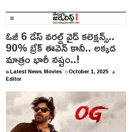
ఓజీ 6 డేస్ వరల్డ్ వైడ్ కలెక్షన్స్..
90% బ్రేక్ ఈవెన్ కానీ.. అక్కడ
మాత్రం భారీ నష్టం..!
O
Latest News
Movies
October 1, 2025
,
c
Editor
t
o
b
e
r
1
,