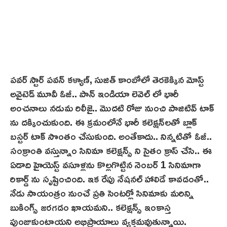
పవర్ స్టార్ పవన్ కళ్యాణ్, సుజిత్ కాంబోలో తెర‌కెక్కిన మోస్ట్
అవైటెడ్ మూవీ ఓజీ.. పాన్ ఇండియా లెవెల్ లో భారీ
అంచనాలు నడుమ రిలీజై.. మొదటి రోజు నుంచి పాజిటివ్ టాక్
ను దక్కించుకుంది. ఈ క్రమంలోనే భారీ కలెక్షన్‌ల‌తో బ్లాక్
బస్టర్ టాక్‌ సొంతం చేసుకుంది. అంతేకాదు.. నిన్నటితో ఓజీ..
సంక్రాంతి వస్తున్నాం సినిమా కలెక్షన్స్ ని సైతం క్రాస్ చేసి.. ఈ
ఏడాది హైయెస్ట్ వసూళ్లను కొల్లగొట్టిన నెంబర్ 1 సినిమాగా
రికార్డ్ ను సృష్టించింది. ఇక రేపు నేషనల్ హాలిడే కావడంతో..
నేడు సాయంత్రం నుంచే ప్రతి సెంటర్లో సినిమాకు మరిన్ని
బుకింగ్స్ జరగడం ఖాయమని.. కలెక్షన్స్ ఇంకాస్త
పుంజుకుంటాయని అభిప్రాయాలు వ్యక్తమవుతున్నాయి.