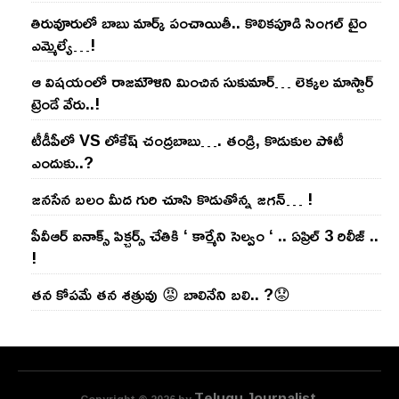
తిరువూరులో బాబు మార్క్ పంచాయితీ.. కొలిక‌పూడి సింగ‌ల్ టైం
ఎమ్మెల్యే…!
ఆ విష‌యంలో రాజ‌మౌళిని మించిన సుకుమార్‌… లెక్క‌ల మాస్టార్
ట్రెండే వేరు..!
టీడీపీలో VS లోకేష్ చంద్ర‌బాబు…. తండ్రి, కొడుకుల పోటీ
ఎందుకు..?
జ‌న‌సేన బ‌లం మీద గురి చూసి కొడుతోన్న జ‌గ‌న్‌… !
పీవీఆర్ ఐనాక్స్ పిక్చర్స్ చేతికి ‘ కార్మేని సెల్వం ‘ .. ఏప్రిల్ 3 రిలీజ్ ..
!
తన కోపమే తన శత్రువు 😡 బాలినేని బలి.. ?😟
Telugu Journalist