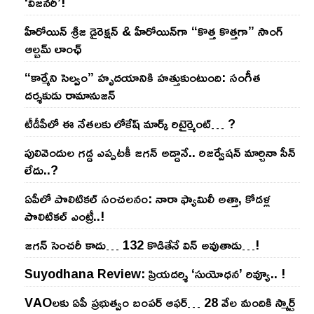
‘విజనరీ’!
హీరోయిన్ శ్రీజ డైరెక్ష‌న్ & హీరోయిన్‌గా “కొత్త కొత్తగా” సాంగ్
ఆల్బమ్ లాంఛ్
“కార్మేని సెల్వం” హృదయానికి హత్తుకుంటుంది: సంగీత
దర్శకుడు రామానుజన్
టీడీపీలో ఈ నేత‌ల‌కు లోకేష్ మార్క్ రిటైర్మెంట్‌… ?
పులివెందుల గ‌డ్డ ఎప్ప‌ట‌కీ జ‌గ‌న్ అడ్డానే.. రిజ‌ర్వేష‌న్ మార్చినా సీన్
లేదు..?
ఏపీలో పొలిటిక‌ల్ సంచ‌ల‌నం: నారా ఫ్యామిలీ అత్తా, కోడ‌ళ్ల
పొలిటికల్ ఎంట్రీ..!
జ‌గ‌న్ సెంచ‌రీ కాదు… 132 కొడితేనే విన్ అవుతాడు…!
Suyodhana Review: ప్రియదర్శి ‘సుయోధన’ రివ్యూ.. !
VAOల‌కు ఏపీ ప్ర‌భుత్వం బంప‌ర్ ఆఫ‌ర్‌… 28 వేల మందికి స్మార్ట్