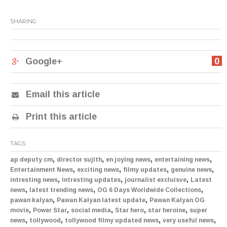
SHARING
Google+
0
Email this article
Print this article
TAGS
,
,
,
,
ap deputy cm
director sujith
en joying news
entertaining news
,
,
,
,
Entertainment News
exciting news
filmy updates
genuine news
,
,
,
intresting news
intresting updates
journalist excluisve
Latest
,
,
,
news
latest trending news
OG 6 Days Worldwide Collections
,
,
pawan kalyan
Pawan Kalyan latest update
Pawan Kalyan OG
,
,
,
,
,
movie
Power Star
social media
Star hero
star heroine
super
,
,
,
,
news
tollywood
tollywood filmy updated news
very useful news