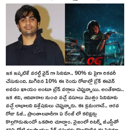
ఇక ఇప్ప‌టికే వరల్డ్ వైడ్ గా సినిమా.. 90% కు పైగా రికవరీ
చేసుకుంది. మిగిలిన 10% ఈ రెండు రోజుల్లో బ్రేక్ ఈవెన్
అవడం ఖాయం అంటూ ట్రేడ్ వర్గాలు చెప్తున్నాయి. అంతేకాదు..
ఇక శని, ఆదివారాల నుంచి వచ్చే వసూలు మొత్తం సినిమాకు
వచ్చే లాభాలని విశ్లేషకులు చెప్తున్నారు. ఈ క్రమంగానే.. ఆరవ
రోజు ఓజీ.. ప్రాంతాలవారీగా ఏ రేంజ్ లో కలెక్షన్లు
కొల్ల‌గొడుతుందో ఒకసారి చూద్దాం. నైజంలో రిటర్న్ జీఎస్టీతో
కలిపి కోటి రూపాయల షేర్ వ‌సుళ్లను కొల్లగొట్టిన ఈ సినిమా..