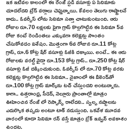
ఇక ఇటీవల కాలంలో ఈ రేంజ్‌ స్టడీ వసూళ్లు ఏ సినిమాకు
చూడలేదని ట్రేడ్ వర్గాలు చెప్తున్నాయి. కేవలం తెలుగు రాష్ట్రాలనే
కాదు.. ఓవర్సీస్ లోను సినిమా సత్తా చాటుకుంటుంది. ఆరు
రోజుల రూ.70 లక్షలకు పైగా గ్రాస్ కొల్లగొట్టిన ఈ సినిమా 5వ
రోజు కంటే రెండింతలు ఎక్కువగా క‌లెక్ష‌న్లు సొంతం
చేసుకోవడం విశేషం. మొత్తంగా 6వ రోజున రూ.11 కోట్ల
గ్రాస్‌, రూ.6 కోట్ల షేర్ వసూళ్లు ఓజీకి దక్కాయి. అంటే.. ఈ ఆరు
రోజులకు వరల్డ్ వైడ్గా రూ.153 కోట్ల గ్రాస్‌.. రూ.250 కోట్ల షేర్
వ‌సూళ్లు ఓజీ దక్కించుకుంది. ఓవర్సీస్ లో రూ.70 కోట్ల వరకు
కలెక్షన్లు కొల్లగొట్టిన ఈ సినిమా.. నైజాంలో ఈ వీకెండ్‌తో
రూ.100 కోట్ల గ్రాస్ మార్క్‌ను టచ్ చేస్తుందని అంటున్నారు.
కాగా.. ఉత్తరాంధ్ర, సీడెడ్‌, నెల్లూరు ప్రాంతాల్లో మాత్రం
ఊహించిన రేంజ్ లో రెస్పాన్స్ రాలేదని.. స్వల్ప నష్టాలను
ఎదుర్కొక తప్పదు అంటూ టాక్‌ నడుస్తుంది. ఒకవేళ మూడవ
వారంలో కూడా సినిమా రన్ వస్తే మాత్రం బ్రేక్ ఇవ్వన్‌ అవకాశం
ఉందట.