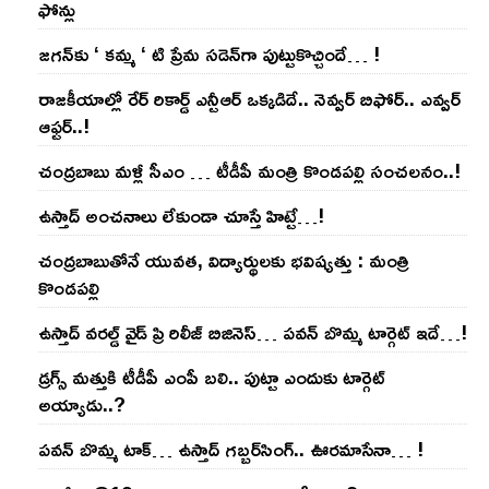
ఫోన్లు
జ‌గ‌న్‌కు ‘ క‌మ్మ ‘ టి ప్రేమ స‌డెన్‌గా పుట్టుకొచ్చిందే… !
రాజ‌కీయాల్లో రేర్ రికార్డ్ ఎన్టీఆర్ ఒక్క‌డిదే.. నెవ్వ‌ర్ బిఫోర్‌.. ఎవ్వ‌ర్
ఆఫ్ట‌ర్‌..!
చంద్ర‌బాబు మ‌ళ్లీ సీఎం … టీడీపీ మంత్రి కొండ‌ప‌ల్లి సంచ‌ల‌నం..!
ఉస్తాద్ అంచ‌నాలు లేకుండా చూస్తే హిట్టే…!
చంద్ర‌బాబుతోనే యువ‌త‌, విద్యార్థుల‌కు భ‌విష్య‌త్తు : మంత్రి
కొండ‌ప‌ల్లి
ఉస్తాద్ వ‌ర‌ల్డ్ వైడ్ ప్రి రిలీజ్ బిజినెస్‌… ప‌వ‌న్ బొమ్మ టార్గెట్ ఇదే…!
డ్రగ్స్ మత్తుకి టీడీపీ ఎంపీ బలి.. పుట్టా ఎందుకు టార్గెట్
అయ్యాడు..?
ప‌వ‌న్ బొమ్మ టాక్‌… ఉస్తాద్ గ‌బ్బ‌ర్‌సింగ్‌.. ఊర‌మాసేనా… !