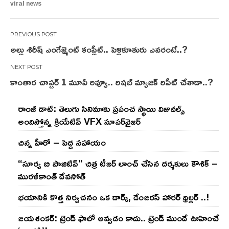
viral news
Post
అల్లు శిరీష్ ఎంగేజ్మెంట్ కంప్లీట్.. పెళ్లికూతురు ఎవరంటే..?
navigation
కాంతార చాప్టర్ 1 మూవీ రివ్యూ.. రిషబ్ మ్యాజిక్ రిపీట్ చేశాడా..?
రాంజీ డాట్: తెలుగు సినిమాకు ప్రపంచ స్థాయి విజువల్స్
అందిస్తోన్న క్రియేటివ్ VFX సూపర్‌వైజర్
చిన్న హీరో – పెద్ద సహాయం
“సూర్య బి పాజిటివ్” చిత్ర టీజర్ లాంచ్ చేసిన‌ దర్శకులు కౌశిక్ –
మురళీకాంత్ దేవసోత్
భయానికి కొత్త నిర్వచనం ఒక డార్క్, డేంజరస్ హారర్ థ్రిల్లర్ ..!
జయశంకర్: ట్రెండ్‌ ఫాలో అవ్వడం కాదు.. ట్రెండ్‌ ముందే ఊహించే