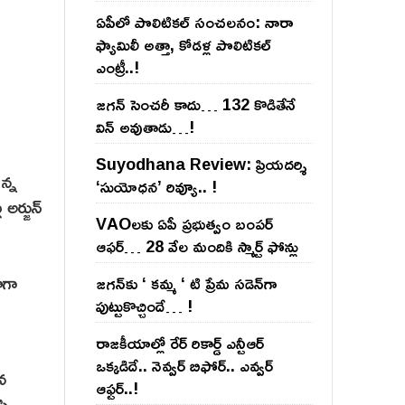
ఏపీలో పొలిటిక‌ల్ సంచ‌ల‌నం: నారా
ఫ్యామిలీ అత్తా, కోడ‌ళ్ల పొలిటికల్
ఎంట్రీ..!
జ‌గ‌న్ సెంచ‌రీ కాదు… 132 కొడితేనే
విన్ అవుతాడు…!
Suyodhana Review: ప్రియదర్శి
న్న
‘సుయోధన’ రివ్యూ.. !
అర్జున్
VAOల‌కు ఏపీ ప్ర‌భుత్వం బంప‌ర్
ఆఫ‌ర్‌… 28 వేల మందికి స్మార్ట్ ఫోన్లు
ాగా
జ‌గ‌న్‌కు ‘ క‌మ్మ ‘ టి ప్రేమ స‌డెన్‌గా
పుట్టుకొచ్చిందే… !
రాజ‌కీయాల్లో రేర్ రికార్డ్ ఎన్టీఆర్
ఒక్క‌డిదే.. నెవ్వ‌ర్ బిఫోర్‌.. ఎవ్వ‌ర్
న
ఆఫ్ట‌ర్‌..!
సి