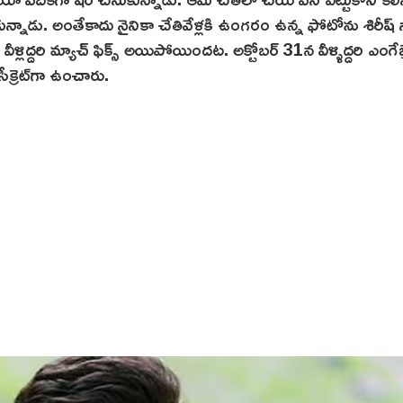
న్నాడు. అంతేకాదు నైనికా చేతివేళ్లకి ఉంగరం ఉన్న ఫోటోను శిరీష్
ిద్దరి మ్యాచ్ ఫిక్స్ అయిపోయిందట. అక్టోబర్ 31న వీళ్ళిద్దరి ఎంగేజ్
క్రెట్‌గా ఉంచారు.