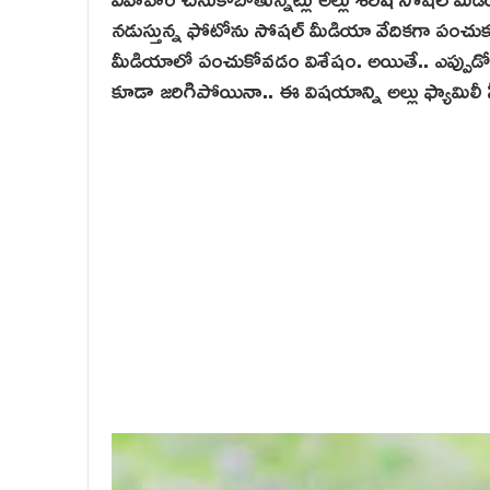
నడుస్తున్న ఫోటోను సోషల్ మీడియా వేదికగా పంచుకు
మీడియాలో పంచుకోవడం విశేషం. అయితే.. ఎప్పుడో వీళ్ల
కూడా జరిగిపోయినా.. ఈ విషయాన్ని అల్లు ఫ్యామిలీ సీ