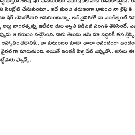
ి సెలబ్రేట్ చేసుకుంటూ.. ఇదే మంచి తరుణంగా భావించి నా లైఫ్ కి
 షేర్ చేసుకోవాలి అనుకుంటున్నా. అదే నైనికతో నా ఎంగేజ్మెంట్ 
 అల్లు నాగరత్నమ్మ ఇటీవల తుది శ్వాస విడిచిన సంగతి తెలిసిందే. ఎప
ు ఆ తరుణం వచ్చేసింది. నాకు తెలుసు ఆమె మా ఇద్దరికీ తన బ్లెస్సిం
ను ఆహ్వానించడానికి.. నా కుటుంబం కూడా చాలా ఆనందంగా ఉంద
ట్‌ వైరల్ గా మారుతుంది. అయితే ఇంతకీ పెళ్లి డేట్ ఎప్పుడో.. అస‌లు ఈ
టేసారు ఫ్యాన్స్.