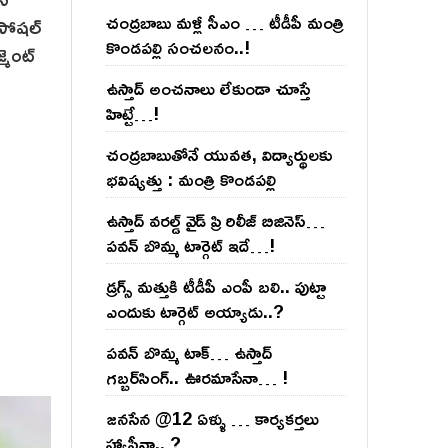
చంద్ర‌బాబు మ‌ళ్లీ సీఎం … టీడీపీ మంత్రి
 సోషల్
కొండ‌ప‌ల్లి సంచ‌ల‌నం..!
మెంట్
ఉస్తాద్ అంచ‌నాలు లేకుండా చూస్తే
హిట్టే…!
చంద్ర‌బాబుతోనే యువ‌త‌, విద్యార్థుల‌కు
భ‌విష్య‌త్తు : మంత్రి కొండ‌ప‌ల్లి
ఉస్తాద్ వ‌ర‌ల్డ్ వైడ్ ప్రి రిలీజ్ బిజినెస్‌…
ప‌వ‌న్ బొమ్మ టార్గెట్ ఇదే…!
డ్రగ్స్ మత్తుకి టీడీపీ ఎంపీ బలి.. పుట్టా
ఎందుకు టార్గెట్ అయ్యాడు..?
ప‌వ‌న్ బొమ్మ టాక్‌… ఉస్తాద్
గ‌బ్బ‌ర్‌సింగ్‌.. ఊర‌మాసేనా… !
జనసేన @12 ఏళ్ళు … కార్యకర్తలు
హ్యాపీనా.. ?