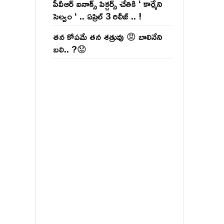
పీవీఆర్ ఐనాక్స్ పిక్చర్స్ చేతికి ‘ కార్మేని
సెల్వం ‘ .. ఏప్రిల్ 3 రిలీజ్ .. !
తన కోపమే తన శత్రువు 😡 బాలినేని
బలి.. ?😟