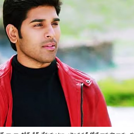
్ ద్వారా శిరీష్ షేర్ చేసుకుంటూ ఎమోషనల్ నోట్ రాసుకొచ్చాడు. 