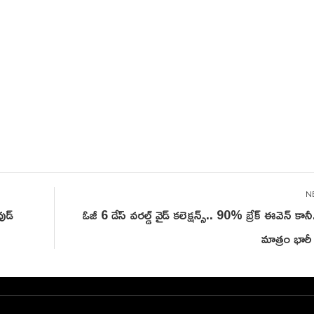
ుడ్
ఓజీ 6 డేస్ వరల్డ్ వైడ్ కలెక్షన్స్.. 90% బ్రేక్ ఈవెన్ కాన
మాత్రం భారీ