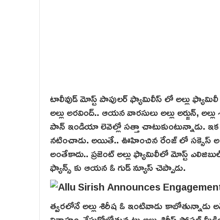
టాలీవుడ్ మోస్ట్ పాపులర్ ఫ్యామిలీస్ లో అల్లు ఫ్యామి
అల్లు అరవింద్.. ఆయన వారసులు అల్లు అర్జున్, అల్లు 
పాన్ ఇండియా లెవెల్లో సత్తా చాటుకుంటున్నాడు. ఇక అల
నటించాడు. అయితే.. ఊహించిన రేంజ్ లో సక్సెస్ అంద
అంతేకాదు.. ప్రజెంట్ అల్లు ఫ్యామిలీలో మోస్ట్ ఎలిజి
ఫ్యాన్స్ కు ఆయన ఓ గుడ్ న్యూస్ చెప్పాడు.
త్వరలోనే అల్లు శిరీష ఓ ఇంటివాడు కాబోతున్నాడు అ
వివాహం చేసుకోబోతున్నట్లు అల్లు శిరీష్ సోషల్ మీడియ