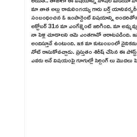
మా తాత అల్లు రామలింగయ్య గారు బర్త్ యానివర్సరీన
సంబంధించిన ఓ ఇంపార్టెంట్ విషయాన్ని అందరితోనూ
అక్టోబర్ 31న మా ఎంగేజ్మెంట్ జరిగింది. మా అమ్మమ్మ
నా పెళ్లి చూడాలని ఆమె ఎంతగానో ఆరాటపడింది. ఇప్పుడ
అందిస్తూనే ఉంటుంది. ఇక మా కుటుంబంలో నైనిక
నోట్ రాసుకోవచ్చాడు. ప్రస్తుతం శిరీష్ చేసిన ఈ పోస్
ఎవ‌రు అనే విషయంపై గూగుల్లో సెర్చింగ్ లు మొదలు పెట్