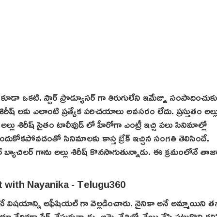
లీ కూడా ఒకటి. స్టార్ ప్రొడ్యూసర్ గా తిరుగులేని ఇమేజ్ను సంపాదించుకు
శిరీష్ లకు ఎలాంటి ప్రత్యేక పరిచయాలు అవసరం లేదు. ప్రస్తుతం అల్లు 
్లు శిరీష్ సైతం టాలీవుడ్ లో హీరోగా ఎంట్రీ ఇచ్చి పలు సినిమాల్లో
ుకోకపోవడంతో సినిమాలకు కాస్త బ్రేక్ ఇచ్చిన సంగతి తెలిసిందే.
బుల్ బ్యాచిలర్ గాను అల్లు శిరీష్ కొనసాగుతున్నాడు. ఈ క్రమంలోనే తాజ
నే విషయాన్ని అఫీషియల్ గా వెల్లడించారు. నైనికా అనే అమ్మాయిని త
ా వేదికగా షేర్ చేసుకున్నాడు. ఆమె చేతిలో చేయి వేసి పట్టుకొని కలి