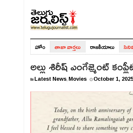
హోం
తాజా వార్తలు
రాజ‌కీయాలు
సిన
అల్లు శిరీష్ ఎంగేజ్మెంట్ కంప్
Latest News
Movies
October 1, 202
,