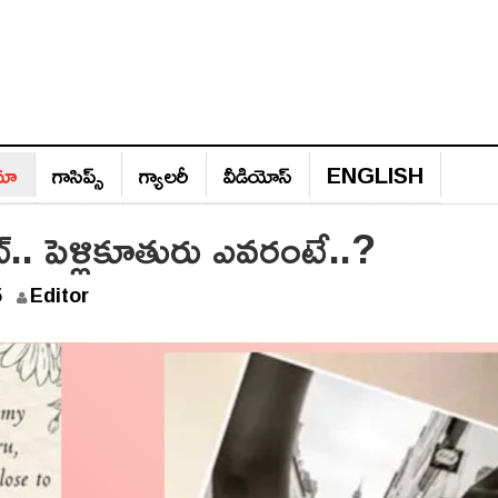
ిమా
గాసిప్స్‌
గ్యాల‌రీ
వీడియోస్‌
ENGLISH
లీట్.. పెళ్లికూతురు ఎవరంటే..?
5
Editor