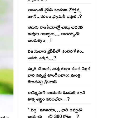
ఆమంచికి వైసీపీ కండువా వేస్తోన్న
జ‌గ‌న్‌.. క‌ర‌ణం ఫ్యామిలీ అవుట్‌..?
తెలుగు రాజ‌కీయాల్లో చెక్కు చెద‌ర‌ని
కావూరి రికార్డులు… బాల‌య్యతో
బంధుత్వం…!
విజ‌య‌వాడ వైసీపీలో గంద‌ర‌గోళం..
ఎవ‌రు ఎక్క‌డ‌…?
మృతి చెందిన, శాశ్వతంగా వలస వెళ్లిన
వారి పెన్ష‌న్లే తొల‌గించాం: మంత్రి
కొండపల్లి శ్రీనివాస్
రామ్మోహ‌న్ నాయుడు ఓట‌మికి జ‌గ‌న్
కొత్త అస్త్రం ఫ‌లించేనా…?
‘ పెద్ది ‘ మానియా… భారీ ఆప‌ర్ల‌తో
బ‌య్య‌ర్లు… @ 300 కోట్లా…?
ఈరోజు