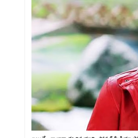
అయితే.. తాజాగా ఈ విషయాన్ని సోషల్ మీడియా పోస్ట