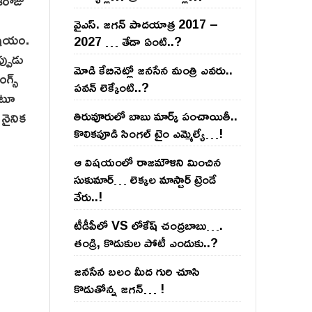
వైఎస్‌. జ‌గ‌న్ పాద‌యాత్ర 2017 –
విషయం.
2027 … తేడా ఏంటి..?
్పుడు
మోడి కేబినెట్లో జ‌నసేన మంత్రి ఎవ‌రు..
గ్స్
ప‌వ‌న్ లెక్కేంటి..?
ంటూ
 నైనిక
తిరువూరులో బాబు మార్క్ పంచాయితీ..
కొలిక‌పూడి సింగ‌ల్ టైం ఎమ్మెల్యే…!
ఆ విష‌యంలో రాజ‌మౌళిని మించిన
సుకుమార్‌… లెక్క‌ల మాస్టార్ ట్రెండే
వేరు..!
టీడీపీలో VS లోకేష్ చంద్ర‌బాబు….
తండ్రి, కొడుకుల పోటీ ఎందుకు..?
జ‌న‌సేన బ‌లం మీద గురి చూసి
కొడుతోన్న జ‌గ‌న్‌… !