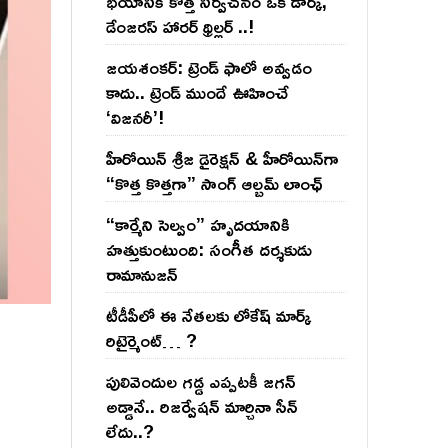
భయానికి కొత్త నిర్వచనం ఒక డార్క్,
డేంజరస్ హారర్ థ్రిల్లర్ ..!
జయశంకర్: ట్రెండ్‌ ఫాలో అవ్వడం
కాదు.. ట్రెండ్‌ ముందే ఊహించే
‘విజనరీ’!
హీరోయిన్ శ్రీజ డైరెక్ష‌న్ & హీరోయిన్‌గా
“కొత్త కొత్తగా” సాంగ్ ఆల్బమ్ లాంఛ్
“కార్మేని సెల్వం” హృదయానికి
హత్తుకుంటుంది: సంగీత దర్శకుడు
రామానుజన్
టీడీపీలో ఈ నేత‌ల‌కు లోకేష్ మార్క్
రిటైర్మెంట్‌… ?
పులివెందుల గ‌డ్డ ఎప్ప‌ట‌కీ జ‌గ‌న్
అడ్డానే.. రిజ‌ర్వేష‌న్ మార్చినా సీన్
లేదు..?