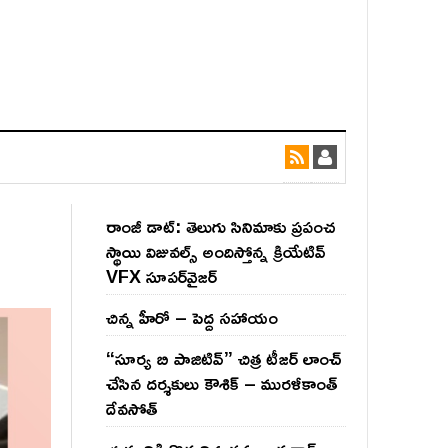
రాంజీ డాట్: తెలుగు సినిమాకు ప్రపంచ
స్థాయి విజువల్స్ అందిస్తోన్న క్రియేటివ్
VFX సూపర్‌వైజర్
చిన్న హీరో – పెద్ద సహాయం
“సూర్య బి పాజిటివ్” చిత్ర టీజర్ లాంచ్
చేసిన‌ దర్శకులు కౌశిక్ – మురళీకాంత్
దేవసోత్