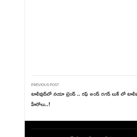
Post
టాలీవుడ్‌లో నయా ట్రెండ్ .. రఫ్ అండ్ రగడ్ లుక్ లో టాలీవ
navigation
హీరోలు..!