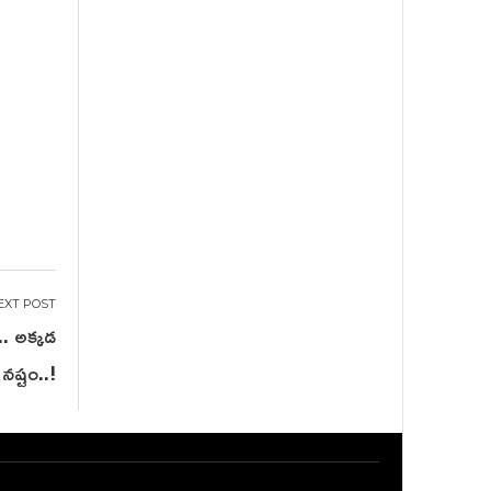
ీ.. అక్కడ
 నష్టం..!