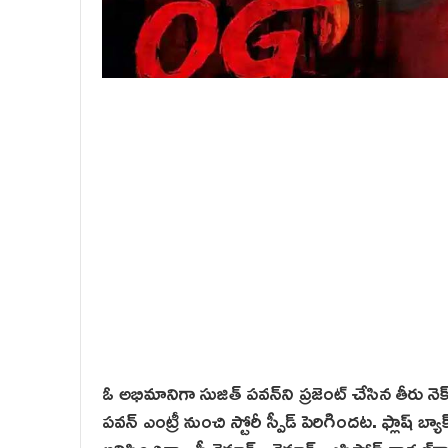
ఓ అభిమానిగా సుజిత్ పవన్‌ని ప్రజెంట్ చేసిన తీరు నెక్స
పవన్ ఎంట్రీ నుంచి స్టోరీ స్పీడ్ పెరిగిందట. ఫ్లాష్ 
అనిపించినా.. ఫ్రీ క్లైమాక్స్, క్లైమాక్స్ ఎపిసోడ్ నార్మ