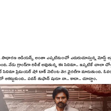
ు.. సాధారణ ఆడియ‌న్స్ అంతా ఎప్పటినుంచో ఎదురుచూస్తున్న మోస్ట్ అవ
ింది. నేడు గ్రాండ్‌గా రిలీజ్ అవుతున్న ఈ సినిమా.. ఇప్పటికే చాలా చోట
ినిమా ప్రిమియ‌ర్‌ షో టాక్‌ నెటింట తెగ వైరల్‌గా మారుతుంది. ఓవర
లో ఆకట్టుకుంది.. పవన్ తుఫాన్ షురూ నా.. కాదా.. చూద్దాం.