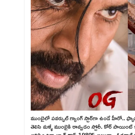
ముంబైలో పవర్ఫుల్ గ్యాంగ్ స్టార్‌గా ఉండే హీరో.. ఫ్
తెలిసి మళ్ళీ ముంబైకి రావ్వడం స్టోరీ. కోర్ పాయిం
అనిపించినా బ్యాక్ డ్రాప్‌ 1980స్ అయినా.. ఓవరాల్