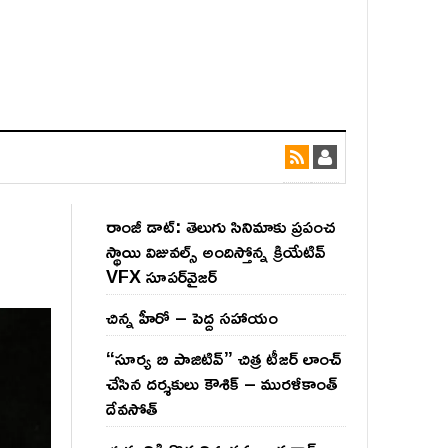
రాంజీ డాట్: తెలుగు సినిమాకు ప్రపంచ
స్థాయి విజువల్స్ అందిస్తోన్న క్రియేటివ్
VFX సూపర్‌వైజర్
చిన్న హీరో – పెద్ద సహాయం
“సూర్య బి పాజిటివ్” చిత్ర టీజర్ లాంచ్
చేసిన‌ దర్శకులు కౌశిక్ – మురళీకాంత్
దేవసోత్