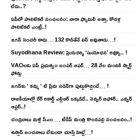
లేదు..?
ఏపీలో పొలిటిక‌ల్ సంచ‌ల‌నం: నారా ఫ్యామిలీ అత్తా, కోడ‌ళ్ల
పొలిటికల్ ఎంట్రీ..!
జ‌గ‌న్ సెంచ‌రీ కాదు… 132 కొడితేనే విన్ అవుతాడు…!
Suyodhana Review: ప్రియదర్శి ‘సుయోధన’ రివ్యూ.. !
VAOల‌కు ఏపీ ప్ర‌భుత్వం బంప‌ర్ ఆఫ‌ర్‌… 28 వేల మందికి స్మార్ట్
ఫోన్లు
జ‌గ‌న్‌కు ‘ క‌మ్మ ‘ టి ప్రేమ స‌డెన్‌గా పుట్టుకొచ్చిందే… !
రాజ‌కీయాల్లో రేర్ రికార్డ్ ఎన్టీఆర్ ఒక్క‌డిదే.. నెవ్వ‌ర్ బిఫోర్‌.. ఎవ్వ‌ర్
ఆఫ్ట‌ర్‌..!
చంద్ర‌బాబు మ‌ళ్లీ సీఎం … టీడీపీ మంత్రి కొండ‌ప‌ల్లి సంచ‌ల‌నం..!
ఉస్తాద్ అంచ‌నాలు లేకుండా చూస్తే హిట్టే…!