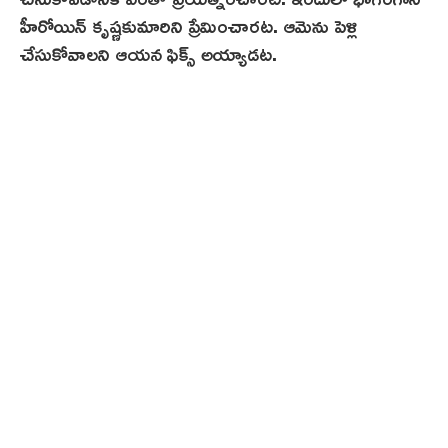
హీరోయిన్ కృష్ణకుమారిని ప్రేమించారట. ఆమెను పెళ్లి
చేసుకోవాలని ఆయన ఫిక్స్ అయ్యాడట.