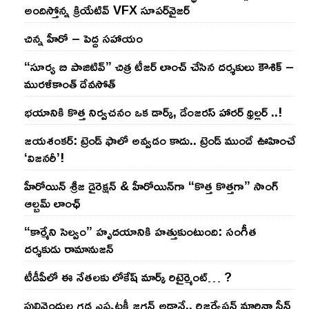
అందిస్తోన్న క్రియేటివ్ VFX సూపర్‌వైజర్
చిన్న హీరో – పెద్ద సహాయం
“సూర్య బి పాజిటివ్” చిత్ర టీజర్ లాంచ్ చేసిన‌ దర్శకులు కౌశిక్ –
మురళీకాంత్ దేవసోత్
భయానికి కొత్త నిర్వచనం ఒక డార్క్, డేంజరస్ హారర్ థ్రిల్లర్ ..!
జయశంకర్: ట్రెండ్‌ ఫాలో అవ్వడం కాదు.. ట్రెండ్‌ ముందే ఊహించే
‘విజనరీ’!
హీరోయిన్ శ్రీజ డైరెక్ష‌న్ & హీరోయిన్‌గా “కొత్త కొత్తగా” సాంగ్
ఆల్బమ్ లాంఛ్
“కార్మేని సెల్వం” హృదయానికి హత్తుకుంటుంది: సంగీత
దర్శకుడు రామానుజన్
టీడీపీలో ఈ నేత‌ల‌కు లోకేష్ మార్క్ రిటైర్మెంట్‌… ?
పులివెందుల గ‌డ్డ ఎప్ప‌ట‌కీ జ‌గ‌న్ అడ్డానే.. రిజ‌ర్వేష‌న్ మార్చినా సీన్