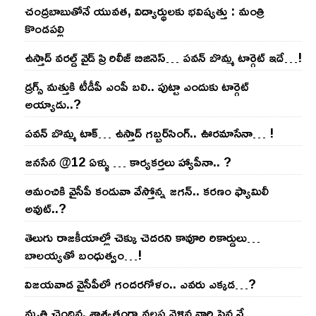
చంద్ర‌బాబుతోనే యువ‌త‌, విద్యార్థుల‌కు భ‌విష్య‌త్తు : మంత్రి
కొండ‌ప‌ల్లి
ఉస్తాద్ వ‌ర‌ల్డ్ వైడ్ ప్రి రిలీజ్ బిజినెస్‌… ప‌వ‌న్ బొమ్మ టార్గెట్ ఇదే…!
డ్రగ్స్ మత్తుకి టీడీపీ ఎంపీ బలి.. పుట్టా ఎందుకు టార్గెట్
అయ్యాడు..?
ప‌వ‌న్ బొమ్మ టాక్‌… ఉస్తాద్ గ‌బ్బ‌ర్‌సింగ్‌.. ఊర‌మాసేనా… !
జనసేన @12 ఏళ్ళు … కార్యకర్తలు హ్యాపీనా.. ?
ఆమంచికి వైసీపీ కండువా వేస్తోన్న జ‌గ‌న్‌.. క‌ర‌ణం ఫ్యామిలీ
అవుట్‌..?
తెలుగు రాజ‌కీయాల్లో చెక్కు చెద‌ర‌ని కావూరి రికార్డులు…
బాల‌య్యతో బంధుత్వం…!
విజ‌య‌వాడ వైసీపీలో గంద‌ర‌గోళం.. ఎవ‌రు ఎక్క‌డ‌…?
మృతి చెందిన, శాశ్వతంగా వలస వెళ్లిన వారి పెన్ష‌న్లే