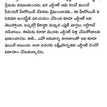
ప్రేమను వదులుకుందట. ఇక ఎన్టీఆర్ ఆమె కంటే ముందే
సీనియర్ హీరోయిన్ దేవికను ప్రేమించాడని.. ఈ హీరోయిన్ ని
సినిమా ఇండస్ట్రీకి పరిచయం చేసింది కూడా ఎన్టీఆర్ అని
తెలుస్తోంది. అప్పట్లో వీరిద్దరి మధ్యన ఎఫైర్ వార్తలు గట్టిగానే
నడిచాయి. ఈమెను కూడా మొదట ఎన్టీఆర్ పెళ్లి చేసుకోవాలని
భావించారట. కానీ.. ఎవో అనివార్య‌ కారణాలతో అది కూడా
ఫెయిల్ అయింది. అలా చివరకు లక్ష్మీపార్వతిని ఎన్టీఆర్ రెండో
వివాహం చేసుకున్నాడట.