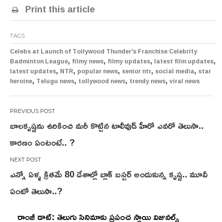
Print this article
TAGS
Celebs at Launch of Tollywood Thunder's Franchise Celebrity
,
,
,
,
Badminton League
filmy news
filmy updates
latest film updates
,
,
,
,
,
latest updates
NTR
popular news
senior ntr
social media
star
,
,
,
,
heroine
Telugu news
tollywood news
trendy news
viral news
Post
బాలకృష్ణను ఉరికించి మరీ కొట్టిన టాలీవుడ్ హీరో ఎవరో తెలుసా..
navigation
కారణం ఏంటంటే.. ?
ఎన్నో ఏళ్ళ క్రితమే 80 దేశాల్లో బ్లాక్ బస్టర్ అందుకున్న కృష్ణ.. మూవీ
ఏంటో తెలుసా..?
రాంజీ డాట్: తెలుగు సినిమాకు ప్రపంచ స్థాయి విజువల్స్