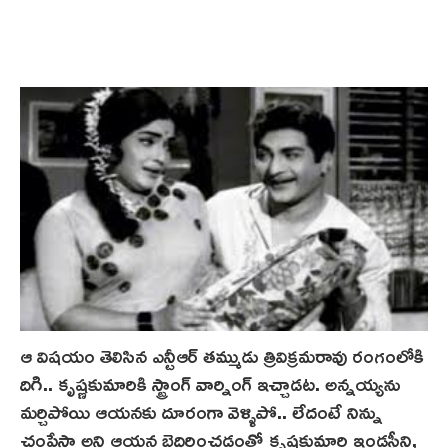
ఆ విషయం తెలిసిన ఎన్టీఆర్ తమ్ముడు త్రివిక్రమరావు రంగంలోకి
దిగి.. కృష్ణకుమారికి స్ట్రాంగ్ వార్నింగ్ ఇచ్చాడట. అన్నయ్యను
మర్చిపోయి ఆయనకు దూరంగా వెళ్ళిపో.. లేదంటే నిన్ను
చంపేస్తా అని ఆయన బెదిరించడంతో కృష్ణకుమారి ఇండస్ట్రీని,