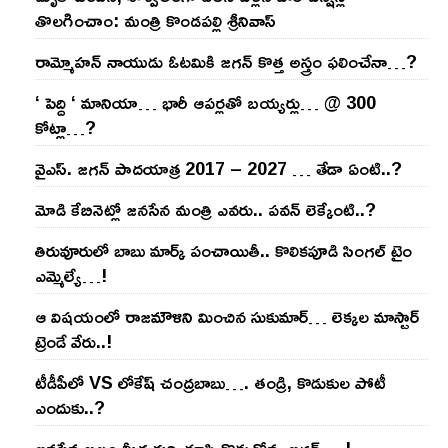
తొల‌గించాం: మంత్రి కొండపల్లి శ్రీనివాస్
రామ్మోహ‌న్ నాయుడు ఓట‌మికి జ‌గ‌న్ కొత్త అస్త్రం ఫ‌లించేనా…?
‘ పెద్ది ‘ మానియా… భారీ ఆప‌ర్ల‌తో బ‌య్య‌ర్లు… @ 300
కోట్లా…?
వైఎస్‌. జ‌గ‌న్ పాద‌యాత్ర 2017 – 2027 … తేడా ఏంటి..?
మోడి కేబినెట్లో జ‌నసేన మంత్రి ఎవ‌రు.. ప‌వ‌న్ లెక్కేంటి..?
తిరువూరులో బాబు మార్క్ పంచాయితీ.. కొలిక‌పూడి సింగ‌ల్ టైం
ఎమ్మెల్యే…!
ఆ విష‌యంలో రాజ‌మౌళిని మించిన సుకుమార్‌… లెక్క‌ల మాస్టార్
ట్రెండే వేరు..!
టీడీపీలో VS లోకేష్ చంద్ర‌బాబు…. తండ్రి, కొడుకుల పోటీ
ఎందుకు..?