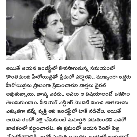
అయితే ఆయన ఇండస్ట్రీలో కొనసాగుతున్న సమయంలో
కొంతమంది హీరోయిన్లతో ప్రేమలో పడ్డారని.. ముఖ్యంగా ఇద్దరు
హీరోయిన్లను ప్రాణంగా ప్రేమించారని వార్తలు వైరల్
అవుతున్నాయి. వాళ్ళు ఎవరు.. అసలు ఆ విషయాలంటే ఒకసారి
తెలుసుకుందాం. సీనియర్ ఎన్టీఆర్ మొదటి నుంచి జాతకాలను
ఎక్కువగా నమ్మే వ్యక్తి అని ఇండస్ట్రీలో టాక్‌ నడిచేది. అయితే
ఆయన రెండో పెళ్లి చేసుకుంటే మ‌హ‌ర్ధ‌శ‌ పడుతుందని ఎవరో
జాతకంలో వర్ణించారట. ఈ క్రమంలో ఆయన రెండో పెళ్లి
చేసుకోవడానికి ఎంతో ప్రయత్నించారట. ఇందులో భాగంగానే