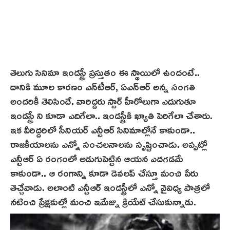
తెలుగు సినిమా ఇండస్ట్రీ ప్రస్తుతం ఈ స్థాయిలో ఉందంటే..
దానికి మూల కార‌ణం ఎన్‌టీఆర్‌, ఏఎన్ఆర్ అన్న సంగతి
అందరికీ తెలిసిందే. వారిద్దరు స్టార్ హీరోలుగా ఎదుగుతూ
ఇండస్ట్రీ ని కూడా ఎదిగేలా.. ఇండస్ట్రీకి ఖ్యాతి పెరిగేలా చేశారు.
ఇక వీరిద్దరిలో సీనియర్ ఎన్టీఆర్ సినిమాల్లోనే కాకుండా..
రాజకీయాలను ఎన్నో సంచలనాలను సృష్టించాడు. అప్పట్లో
ఎన్టీఆర్ ఏ రంగంలో అడుగుపెట్టిన ఆయన ఎదగడమే
కాకుండా.. ఆ రంగాన్ని కూడా డెవలప్ చేస్తూ మంచి పేరు
తెచ్చేవాడు. అలాంటి ఎన్టీఆర్ ఇండస్ట్రీలో ఎన్నో వైవిధ్య పాత్రలో
నటించి ప్రేక్షకుల్లో మంచి ఇమేజ్ను క్రియేట్ చేసుకున్నాడు.