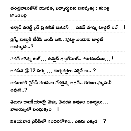
చంద్ర‌బాబుతోనే యువ‌త‌, విద్యార్థుల‌కు భ‌విష్య‌త్తు : మంత్రి
కొండ‌ప‌ల్లి
ఉస్తాద్ వ‌ర‌ల్డ్ వైడ్ ప్రి రిలీజ్ బిజినెస్‌… ప‌వ‌న్ బొమ్మ టార్గెట్ ఇదే…!
డ్రగ్స్ మత్తుకి టీడీపీ ఎంపీ బలి.. పుట్టా ఎందుకు టార్గెట్
అయ్యాడు..?
ప‌వ‌న్ బొమ్మ టాక్‌… ఉస్తాద్ గ‌బ్బ‌ర్‌సింగ్‌.. ఊర‌మాసేనా… !
జనసేన @12 ఏళ్ళు … కార్యకర్తలు హ్యాపీనా.. ?
ఆమంచికి వైసీపీ కండువా వేస్తోన్న జ‌గ‌న్‌.. క‌ర‌ణం ఫ్యామిలీ
అవుట్‌..?
తెలుగు రాజ‌కీయాల్లో చెక్కు చెద‌ర‌ని కావూరి రికార్డులు…
బాల‌య్యతో బంధుత్వం…!
విజ‌య‌వాడ వైసీపీలో గంద‌ర‌గోళం.. ఎవ‌రు ఎక్క‌డ‌…?