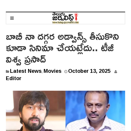
బాబీ నా దగ్గర అడ్వాన్స్ తీసుకొని
కూడా సినిమా చేయట్లేదు.. టీజీ
విశ్వ ప్రసాద్
Latest News
Movies
October 13, 2025
,
Editor