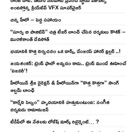
అందిస్తోన్న క్రియేటివ్ VFX సూపర్‌వైజర్
చిన్న హీరో – పెద్ద సహాయం
“సూర్య బి పాజిటివ్” చిత్ర టీజర్ లాంచ్ చేసిన‌ దర్శకులు కౌశిక్ –
మురళీకాంత్ దేవసోత్
భయానికి కొత్త నిర్వచనం ఒక డార్క్, డేంజరస్ హారర్ థ్రిల్లర్ ..!
జయశంకర్: ట్రెండ్‌ ఫాలో అవ్వడం కాదు.. ట్రెండ్‌ ముందే ఊహించే
‘విజనరీ’!
హీరోయిన్ శ్రీజ డైరెక్ష‌న్ & హీరోయిన్‌గా “కొత్త కొత్తగా” సాంగ్
ఆల్బమ్ లాంఛ్
“కార్మేని సెల్వం” హృదయానికి హత్తుకుంటుంది: సంగీత
దర్శకుడు రామానుజన్
టీడీపీలో ఈ నేత‌ల‌కు లోకేష్ మార్క్ రిటైర్మెంట్‌… ?