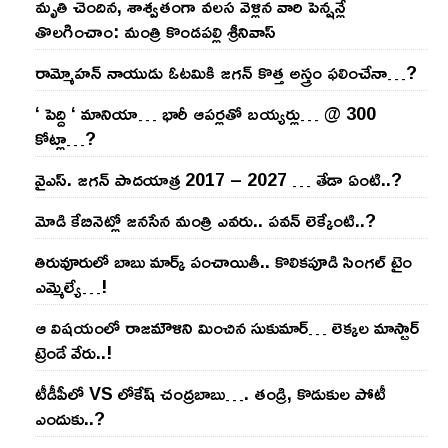
మృతి చెందిన, శాశ్వతంగా వలస వెళ్లిన వారి పెన్ష‌న్లే
తొల‌గించాం: మంత్రి కొండపల్లి శ్రీనివాస్
రామ్మోహ‌న్ నాయుడు ఓట‌మికి జ‌గ‌న్ కొత్త అస్త్రం ఫ‌లించేనా…?
‘ పెద్ది ‘ మానియా… భారీ ఆప‌ర్ల‌తో బ‌య్య‌ర్లు… @ 300
కోట్లా…?
వైఎస్‌. జ‌గ‌న్ పాద‌యాత్ర 2017 – 2027 … తేడా ఏంటి..?
మోడి కేబినెట్లో జ‌నసేన మంత్రి ఎవ‌రు.. ప‌వ‌న్ లెక్కేంటి..?
తిరువూరులో బాబు మార్క్ పంచాయితీ.. కొలిక‌పూడి సింగ‌ల్ టైం
ఎమ్మెల్యే…!
ఆ విష‌యంలో రాజ‌మౌళిని మించిన సుకుమార్‌… లెక్క‌ల మాస్టార్
ట్రెండే వేరు..!
టీడీపీలో VS లోకేష్ చంద్ర‌బాబు…. తండ్రి, కొడుకుల పోటీ
ఎందుకు..?