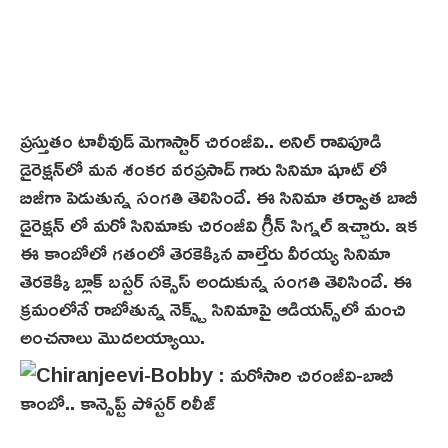
ప్రస్తుతం టాలీవుడ్ మెగాస్టార్ చిరంజీవి.. అనిల్ రావిపూడి
డైరెక్షన్‌లో మన శంకర వరప్రసాద్ గారు సినిమా షూట్ లో
బిజీగా పెడుతున్న సంగతి తెలిసిందే. ఈ సినిమా తర్వాత బాబీ
డైరెక్షన్ లో మరో సినిమాకు చిరంజీవి గ్రీన్ సిగ్నల్ ఇచ్చారు. ఇక
ఈ కాంబోలో గ‌తంలో తెర‌కెక్కిన వాల్తేరు వీర‌య్య సినిమా
తెర‌కెక్కి బ్లాక్ బస్టర్ సక్సెస్ అందుకున్న సంగతి తెలిసిందే. ఈ
క్రమంలోనే రాబోతున్న నెక్స్ట్ సినిమాపై ఆడియన్స్‌లో మంచి
అంచనాలు మొదలయ్యాయి.