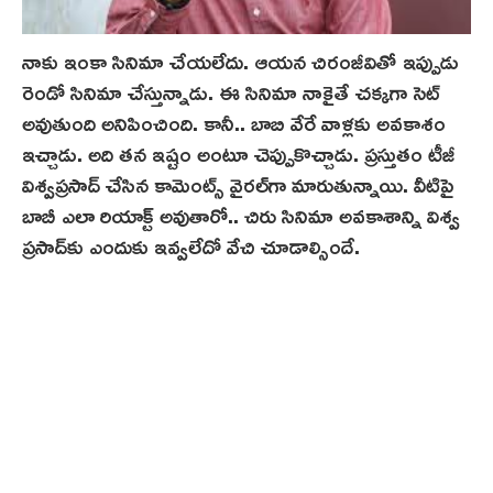
నాకు ఇంకా సినిమా చేయలేదు. ఆయన చిరంజీవితో ఇప్పుడు
రెండో సినిమా చేస్తున్నాడు. ఈ సినిమా నాకైతే చక్కగా సెట్
అవుతుంది అనిపించింది. కానీ.. బాబి వేరే వాళ్లకు అవకాశం
ఇచ్చాడు. అది తన ఇష్టం అంటూ చెప్పుకొచ్చాడు. ప్రస్తుతం టీజీ
విశ్వప్రసాద్ చేసిన కామెంట్స్ వైరల్‌గా మారుతున్నాయి. వీటిపై
బాబీ ఎలా రియాక్ట్ అవుతారో.. చిరు సినిమా అవకాశాన్ని విశ్వ
ప్రసాద్‌కు ఎందుకు ఇవ్వలేదో వేచి చూడాల్సిందే.