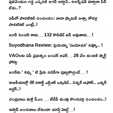
పులివెందుల గ‌డ్డ ఎప్ప‌ట‌కీ జ‌గ‌న్ అడ్డానే.. రిజ‌ర్వేష‌న్ మార్చినా సీన్
లేదు..?
ఏపీలో పొలిటిక‌ల్ సంచ‌ల‌నం: నారా ఫ్యామిలీ అత్తా, కోడ‌ళ్ల
పొలిటికల్ ఎంట్రీ..!
జ‌గ‌న్ సెంచ‌రీ కాదు… 132 కొడితేనే విన్ అవుతాడు…!
Suyodhana Review: ప్రియదర్శి ‘సుయోధన’ రివ్యూ.. !
VAOల‌కు ఏపీ ప్ర‌భుత్వం బంప‌ర్ ఆఫ‌ర్‌… 28 వేల మందికి స్మార్ట్
ఫోన్లు
జ‌గ‌న్‌కు ‘ క‌మ్మ ‘ టి ప్రేమ స‌డెన్‌గా పుట్టుకొచ్చిందే… !
రాజ‌కీయాల్లో రేర్ రికార్డ్ ఎన్టీఆర్ ఒక్క‌డిదే.. నెవ్వ‌ర్ బిఫోర్‌.. ఎవ్వ‌ర్
ఆఫ్ట‌ర్‌..!
చంద్ర‌బాబు మ‌ళ్లీ సీఎం … టీడీపీ మంత్రి కొండ‌ప‌ల్లి సంచ‌ల‌నం..!
ఉస్తాద్ అంచ‌నాలు లేకుండా చూస్తే హిట్టే…!