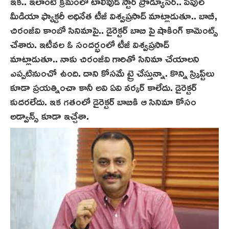
ఇక.. ఇలాంటి క్రమంలో టాలీవుడ్ స్టార్ ప్రొడ్యూసర్.. పీపుల్
మీడియా ఫ్యాక్టరీ అధినేత టీజీ విశ్వప్రసాద్ మాట్లాడుతూ.. బాబీ,
చిరంజీవి కాంబో సినిమాపై.. డైరెక్టర్ బాబి పై షాకింగ్ కామెంట్స్‌
చేశారు. ఇటీవల ఓ సందర్భంలో టీజీ విశ్వప్రసాద్
మాట్లాడుతూ.. నాకు చిరంజీవి గారితో సినిమా చేయాలని
ఎప్పటినుంచో ఉంది. దాని కోసమే ట్రై చేస్తున్నా. కొన్ని స్క్రిప్ట్‌లు
కూడా ప్రయత్నించా కానీ అవి ఏవి వర్కర్ కాలేదు. డైరెక్టర్
కుదరలేదు. ఇక గతంలో డైరెక్టర్ బాబికి ఆ సినిమా కోసం
అడ్వాన్స్ కూడా ఇచ్చేశా.