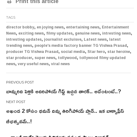
Print this article
TAGS
,
,
,
director bobby
en joying news
entertaining news
Entertainment
,
,
,
,
,
News
exciting news
filmy updates
genuine news
intresting news
,
,
,
intresting updates
journalist excluisve
Latest news
latest
,
,
trending news
people's media factory banner TG Vishwa Prasad
,
,
,
,
producer TG Vishwa Prasad
social media
Star hero
star heroine
,
,
,
star producer
super news
tollywood
tollywood filmy updated
,
,
news
very useful news
viral news
Post
బామ్మరిది పెళ్లికి అదిరిపోయే గిఫ్ట్ ఇచ్చిన తారక్.. అదేంటంటే..?
navigation
అఖండ 2 కోసం థమన్ దిమ్మ తిరిగిపోయే ప్లాన్.. ఇక బాక్సాఫీస్
బీభత్సవమే..!
రాంజీ డాట్: తెలుగు సినిమాకు ప్రపంచ స్థాయి విజువల్స్