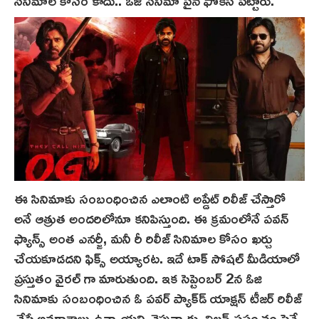
ఈ సినిమాకు సంబంధించిన ఎలాంటి అప్డేట్ రిలీజ్ చేస్తారో
అనే ఆత్రుత అందరిలోనూ కనిపిస్తుంది. ఈ క్రమంలోనే పవన్
ఫ్యాన్స్ అంత ఎనర్జీ, మనీ రీ రిలీజ్ సినిమాల కోసం ఖర్చు
చేయకూడదని ఫిక్స్ అయ్యారట. ఇదే టాక్ సోషల్ మీడియాలో
ప్రస్తుతం వైరల్ గా మారుతుంది. ఇక సెప్టెంబర్ 2న ఓజి
సినిమాకు సంబంధించిన ఓ పవర్ ప్యాక్‌డ్‌ యాక్షన్ టీజర్ రిలీజ్
చేసే అవకాశాలు ఉన్నాయని చెప్తున్నారు. విలన్ ప్రపంచం పైనే