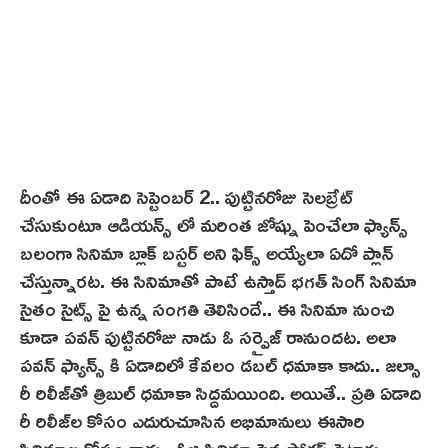
దీంతో ఈ ఏడాది సెప్టెంబర్ 2.. పుట్టినరోజు సెలబ్రేట్
చేసుకుంటూ ఆడియన్స్ లో మరింత జోష్ను పెంచేలా ఫ్యాన్స్
బలంగా సినిమా బ్లాక్ బ‌స్టర్ అని ఫిక్స్ అయ్యేలా ఏదో ప్లాన్
చేస్తున్నార‌ట‌. ఈ సినిమాతో పాటే ఉస్తాద్‌ భగత్ సింగ్ సినిమా
సైతం సైట్స్ పై ఉన్న సంగతి తెలిసిందే.. ఈ సినిమా నుంచి
కూడా పవన్ పుట్టినరోజు నాడు ఓ సర్ప్రైజ్ రానుందట. అలా
పవన్ ఫ్యాన్స్ కి ఏడాదిలో కేవలం డబల్ ధమాకా కాదు.. జ‌ల్సా
రీ రిలీజ్‌తో త్రిబుల్ ధమాకా సిద్దమయింది. అయితే.. ప్రతి ఏడాది
రీ రిలీజ్‌ల కోసం ఎదురుచూసిన అభిమానులు ఈసారి
సినిమాల కోసం కాదు.. ఓజి సినిమా పైన ఫోకస్ పెట్టారు.