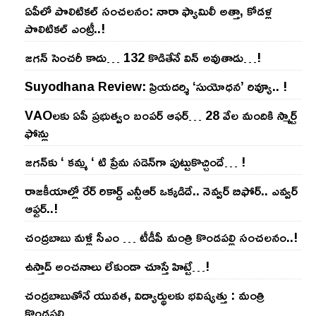
ఏపీలో పొలిటిక‌ల్ సంచ‌ల‌నం: నారా ఫ్యామిలీ అత్తా, కోడ‌ళ్ల
పొలిటికల్ ఎంట్రీ..!
జ‌గ‌న్ సెంచ‌రీ కాదు… 132 కొడితేనే విన్ అవుతాడు…!
Suyodhana Review: ప్రియదర్శి ‘సుయోధన’ రివ్యూ.. !
VAOల‌కు ఏపీ ప్ర‌భుత్వం బంప‌ర్ ఆఫ‌ర్‌… 28 వేల మందికి స్మార్ట్
ఫోన్లు
జ‌గ‌న్‌కు ‘ క‌మ్మ ‘ టి ప్రేమ స‌డెన్‌గా పుట్టుకొచ్చిందే… !
రాజ‌కీయాల్లో రేర్ రికార్డ్ ఎన్టీఆర్ ఒక్క‌డిదే.. నెవ్వ‌ర్ బిఫోర్‌.. ఎవ్వ‌ర్
ఆఫ్ట‌ర్‌..!
చంద్ర‌బాబు మ‌ళ్లీ సీఎం … టీడీపీ మంత్రి కొండ‌ప‌ల్లి సంచ‌ల‌నం..!
ఉస్తాద్ అంచ‌నాలు లేకుండా చూస్తే హిట్టే…!
చంద్ర‌బాబుతోనే యువ‌త‌, విద్యార్థుల‌కు భ‌విష్య‌త్తు : మంత్రి
కొండ‌ప‌ల్లి