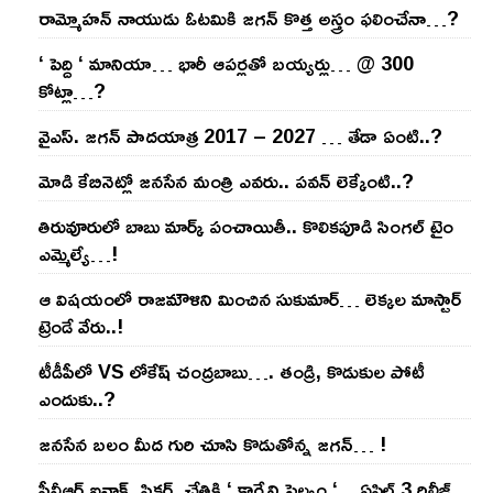
రామ్మోహ‌న్ నాయుడు ఓట‌మికి జ‌గ‌న్ కొత్త అస్త్రం ఫ‌లించేనా…?
‘ పెద్ది ‘ మానియా… భారీ ఆప‌ర్ల‌తో బ‌య్య‌ర్లు… @ 300
కోట్లా…?
వైఎస్‌. జ‌గ‌న్ పాద‌యాత్ర 2017 – 2027 … తేడా ఏంటి..?
మోడి కేబినెట్లో జ‌నసేన మంత్రి ఎవ‌రు.. ప‌వ‌న్ లెక్కేంటి..?
తిరువూరులో బాబు మార్క్ పంచాయితీ.. కొలిక‌పూడి సింగ‌ల్ టైం
ఎమ్మెల్యే…!
ఆ విష‌యంలో రాజ‌మౌళిని మించిన సుకుమార్‌… లెక్క‌ల మాస్టార్
ట్రెండే వేరు..!
టీడీపీలో VS లోకేష్ చంద్ర‌బాబు…. తండ్రి, కొడుకుల పోటీ
ఎందుకు..?
జ‌న‌సేన బ‌లం మీద గురి చూసి కొడుతోన్న జ‌గ‌న్‌… !
పీవీఆర్ ఐనాక్స్ పిక్చర్స్ చేతికి ‘ కార్మేని సెల్వం ‘ .. ఏప్రిల్ 3 రిలీజ్ ..