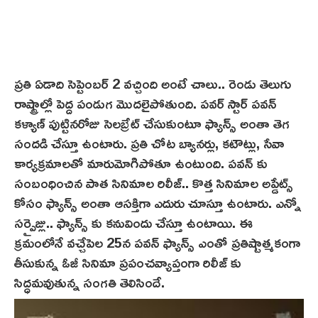
ప్రతి ఏడాది సెప్టెంబర్ 2 వచ్చింది అంటే చాలు.. రెండు తెలుగు
రాష్ట్రాల్లో పెద్ద పండుగ మొదలైపోతుంది. పవర్ స్టార్ పవన్
కళ్యాణ్ పుట్టినరోజు సెలబ్రేట్ చేసుకుంటూ ఫ్యాన్స్ అంతా తెగ
సందడి చేస్తూ ఉంటారు. ప్రతి చోట బ్యానర్లు, కటౌట్లు, సేవా
కార్యక్రమాలతో మారుమోగిపోతూ ఉంటుంది. పవన్ కు
సంబంధించిన పాత సినిమాల రిలీజ్.. కొత్త సినిమాల అప్డేట్స్
కోసం ఫ్యాన్స్ అంతా ఆసక్తిగా ఎదురు చూస్తూ ఉంటారు. ఎన్నో
సర్ప్రైజ్లు.. ఫ్యాన్స్ కు కనువిందు చేస్తూ ఉంటాయి. ఈ
క్రమంలోనే వచ్చేపెల‌ 25న పవన్ ఫ్యాన్స్ ఎంతో ప్రతిష్టాత్మకంగా
తీసుకున్న ఓజీ సినిమా ప్రపంచవ్యాప్తంగా రిలీజ్ కు
సిద్ధమవుతున్న సంగతి తెలిసిందే.