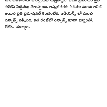
ఫోకస్ పెట్టినట్లు తెలుస్తుంది. ఇప్పటివరకు సినిమా నుంచి రిలీజ్
అయిన ప్రతి ప్రమోషనల్ కంటెంట్‌కు ఆడియన్స్ లో మంచి
రెస్పాన్స్ దక్కింది. ఇదే రేంజ్‌లో రెస్పాన్స్ కూడా వస్తుందో..
లేదో.. చూద్దాం.