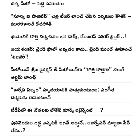
చిన్న హీరో – పెద్ద సహాయం
“సూర్య బి పాజిటివ్” చిత్ర టీజర్ లాంచ్ చేసిన‌ దర్శకులు కౌశిక్ –
మురళీకాంత్ దేవసోత్
భయానికి కొత్త నిర్వచనం ఒక డార్క్, డేంజరస్ హారర్ థ్రిల్లర్ ..!
జయశంకర్: ట్రెండ్‌ ఫాలో అవ్వడం కాదు.. ట్రెండ్‌ ముందే ఊహించే
‘విజనరీ’!
హీరోయిన్ శ్రీజ డైరెక్ష‌న్ & హీరోయిన్‌గా “కొత్త కొత్తగా” సాంగ్
ఆల్బమ్ లాంఛ్
“కార్మేని సెల్వం” హృదయానికి హత్తుకుంటుంది: సంగీత
దర్శకుడు రామానుజన్
టీడీపీలో ఈ నేత‌ల‌కు లోకేష్ మార్క్ రిటైర్మెంట్‌… ?
పులివెందుల గ‌డ్డ ఎప్ప‌ట‌కీ జ‌గ‌న్ అడ్డానే.. రిజ‌ర్వేష‌న్ మార్చినా సీన్
లేదు..?