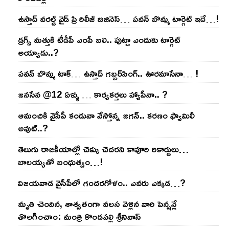
ఉస్తాద్ వ‌ర‌ల్డ్ వైడ్ ప్రి రిలీజ్ బిజినెస్‌… ప‌వ‌న్ బొమ్మ టార్గెట్ ఇదే…!
డ్రగ్స్ మత్తుకి టీడీపీ ఎంపీ బలి.. పుట్టా ఎందుకు టార్గెట్
అయ్యాడు..?
ప‌వ‌న్ బొమ్మ టాక్‌… ఉస్తాద్ గ‌బ్బ‌ర్‌సింగ్‌.. ఊర‌మాసేనా… !
జనసేన @12 ఏళ్ళు … కార్యకర్తలు హ్యాపీనా.. ?
ఆమంచికి వైసీపీ కండువా వేస్తోన్న జ‌గ‌న్‌.. క‌ర‌ణం ఫ్యామిలీ
అవుట్‌..?
తెలుగు రాజ‌కీయాల్లో చెక్కు చెద‌ర‌ని కావూరి రికార్డులు…
బాల‌య్యతో బంధుత్వం…!
విజ‌య‌వాడ వైసీపీలో గంద‌ర‌గోళం.. ఎవ‌రు ఎక్క‌డ‌…?
మృతి చెందిన, శాశ్వతంగా వలస వెళ్లిన వారి పెన్ష‌న్లే
తొల‌గించాం: మంత్రి కొండపల్లి శ్రీనివాస్