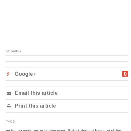
SHARING
Google+
0
Email this article
Print this article
TAGS
,
,
,
en joying news
entertaining news
Entertainment News
exciting