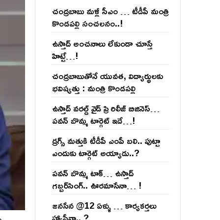
చంద్ర‌బాబు మ‌ళ్లీ సీఎం … టీడీపీ మంత్రి
కొండ‌ప‌ల్లి సంచ‌ల‌నం..!
ఉస్తాద్ అంచ‌నాలు లేకుండా చూస్తే
హిట్టే…!
చంద్ర‌బాబుతోనే యువ‌త‌, విద్యార్థుల‌కు
భ‌విష్య‌త్తు : మంత్రి కొండ‌ప‌ల్లి
ఉస్తాద్ వ‌ర‌ల్డ్ వైడ్ ప్రి రిలీజ్ బిజినెస్‌…
ప‌వ‌న్ బొమ్మ టార్గెట్ ఇదే…!
డ్రగ్స్ మత్తుకి టీడీపీ ఎంపీ బలి.. పుట్టా
ఎందుకు టార్గెట్ అయ్యాడు..?
ప‌వ‌న్ బొమ్మ టాక్‌… ఉస్తాద్
గ‌బ్బ‌ర్‌సింగ్‌.. ఊర‌మాసేనా… !
జనసేన @12 ఏళ్ళు … కార్యకర్తలు
హ్యాపీనా.. ?