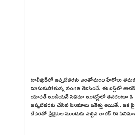
టాలీవుడ్‌లో ఇప్పటివరకు ఎంతోమంది హీరోలు త‌మ‌కం
దూసుకుపోతున్న సంగ‌తి తెలిసిందే. ఈ లిస్ట్‌లో తార‌
యావత్ ఇండియన్ సినిమా ఇండస్ట్రీలో తనకంటూ ఓ స‌ప‌రేట
ఇప్పటివరకు చేసిన సినిమాలు ఒకెత్తు అయితే.. ఇక ప
దేవరతో ప్రేక్షకుల ముందుకు వచ్చిన తార‌క్ ఈ సిన