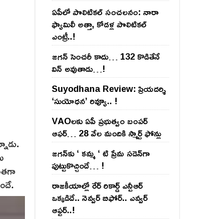
ఏపీలో పొలిటిక‌ల్ సంచ‌ల‌నం: నారా
ఫ్యామిలీ అత్తా, కోడ‌ళ్ల పొలిటికల్
ఎంట్రీ..!
జ‌గ‌న్ సెంచ‌రీ కాదు… 132 కొడితేనే
విన్ అవుతాడు…!
Suyodhana Review: ప్రియదర్శి
‘సుయోధన’ రివ్యూ.. !
VAOల‌కు ఏపీ ప్ర‌భుత్వం బంప‌ర్
ఆఫ‌ర్‌… 28 వేల మందికి స్మార్ట్ ఫోన్లు
్నాడు.
జ‌గ‌న్‌కు ‘ క‌మ్మ ‘ టి ప్రేమ స‌డెన్‌గా
లు
పుట్టుకొచ్చిందే… !
ింతగా
ందే.
రాజ‌కీయాల్లో రేర్ రికార్డ్ ఎన్టీఆర్
ఒక్క‌డిదే.. నెవ్వ‌ర్ బిఫోర్‌.. ఎవ్వ‌ర్
ఆఫ్ట‌ర్‌..!