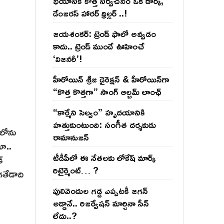
భయానికి కొత్త నిర్వచనం ఒక డార్క్,
డేంజరస్ హారర్ థ్రిల్లర్ ..!
జయశంకర్: ట్రెండ్‌ ఫాలో అవ్వడం
కాదు.. ట్రెండ్‌ ముందే ఊహించే
‘విజనరీ’!
హీరోయిన్ శ్రీజ డైరెక్ష‌న్ & హీరోయిన్‌గా
“కొత్త కొత్తగా” సాంగ్ ఆల్బమ్ లాంఛ్
“కార్మేని సెల్వం” హృదయానికి
హత్తుకుంటుంది: సంగీత దర్శకుడు
‌లోను
రామానుజన్
టూ..
టీడీపీలో ఈ నేత‌ల‌కు లోకేష్ మార్క్
‌
రిటైర్మెంట్‌… ?
గతేడాది
పులివెందుల గ‌డ్డ ఎప్ప‌ట‌కీ జ‌గ‌న్
అడ్డానే.. రిజ‌ర్వేష‌న్ మార్చినా సీన్
లేదు..?