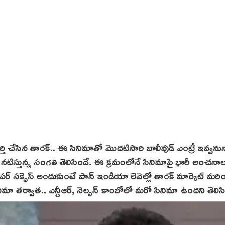
్తి చేసిన తారక్‌.. ఈ సినిమాతో మొదటిసారి బాలీవుడ్ ఎంట్రీ ఇవ్వనున
టీఆర్ నటిస్తున్న సంగతి తెలిసిందే. ఈ క్ర‌మంలోనే సినిమాపై భారీ అంచనా
్ సక్సెస్ అందుకుంటే పాన్‌ ఇండియా లెవెల్లో తారక్ మార్కెట్ మర
ా తర్వాత.. ఎన్టీఆర్, నెల్సన్ కాంబోలో మరో సినిమా ఉందని తెలిసి