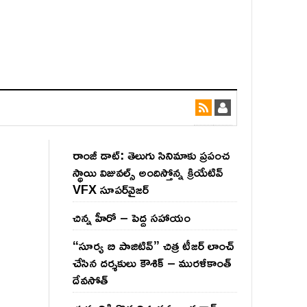
రాంజీ డాట్: తెలుగు సినిమాకు ప్రపంచ
స్థాయి విజువల్స్ అందిస్తోన్న క్రియేటివ్
VFX సూపర్‌వైజర్
చిన్న హీరో – పెద్ద సహాయం
“సూర్య బి పాజిటివ్” చిత్ర టీజర్ లాంచ్
చేసిన‌ దర్శకులు కౌశిక్ – మురళీకాంత్
దేవసోత్