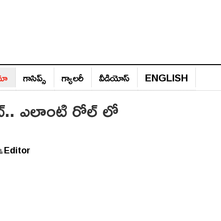
ిమా
గాసిప్స్‌
గ్యాల‌రీ
వీడియోస్‌
ENGLISH
ట్.. ఎలాంటి రోల్ లో
Editor