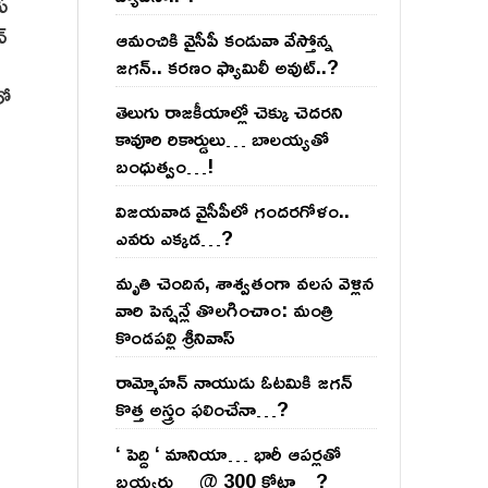
యే
్
ఆమంచికి వైసీపీ కండువా వేస్తోన్న
జ‌గ‌న్‌.. క‌ర‌ణం ఫ్యామిలీ అవుట్‌..?
లో
తెలుగు రాజ‌కీయాల్లో చెక్కు చెద‌ర‌ని
కావూరి రికార్డులు… బాల‌య్యతో
బంధుత్వం…!
విజ‌య‌వాడ వైసీపీలో గంద‌ర‌గోళం..
ఎవ‌రు ఎక్క‌డ‌…?
మృతి చెందిన, శాశ్వతంగా వలస వెళ్లిన
వారి పెన్ష‌న్లే తొల‌గించాం: మంత్రి
కొండపల్లి శ్రీనివాస్
రామ్మోహ‌న్ నాయుడు ఓట‌మికి జ‌గ‌న్
కొత్త అస్త్రం ఫ‌లించేనా…?
‘ పెద్ది ‘ మానియా… భారీ ఆప‌ర్ల‌తో
బ‌య్య‌ర్లు… @ 300 కోట్లా…?