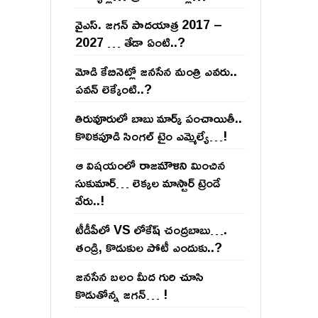
వైఎస్‌. జ‌గ‌న్ పాద‌యాత్ర 2017 –
2027 … తేడా ఏంటి..?
మోడి కేబినెట్లో జ‌నసేన మంత్రి ఎవ‌రు..
ప‌వ‌న్ లెక్కేంటి..?
తిరువూరులో బాబు మార్క్ పంచాయితీ..
కొలిక‌పూడి సింగ‌ల్ టైం ఎమ్మెల్యే…!
ఆ విష‌యంలో రాజ‌మౌళిని మించిన
సుకుమార్‌… లెక్క‌ల మాస్టార్ ట్రెండే
వేరు..!
టీడీపీలో VS లోకేష్ చంద్ర‌బాబు….
తండ్రి, కొడుకుల పోటీ ఎందుకు..?
జ‌న‌సేన బ‌లం మీద గురి చూసి
కొడుతోన్న జ‌గ‌న్‌… !