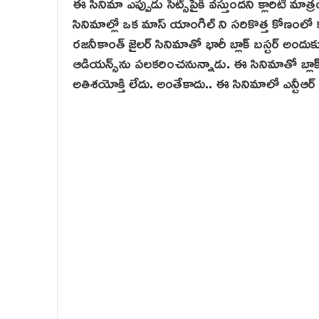
ఈ సినిమా ఎప్పుడు సెట్స్‌పైకి వస్తుందని క్లారిటీ మ
సినిమాల్లో ఒక మాస్ యాంగిల్ ని సరికొత్త కోణంలో
రజనీకాంత్ జైలర్ సినిమాతో భారీ బ్లాక్ బ‌స్టర్ అందు
ఆడియన్స్‌ను పలకరించనున్నాడు. ఈ సినిమాతో బ్ల
అతిశయోక్తి లేదు. అంతేకాదు.. ఈ సినిమాలో ఎన్టీ