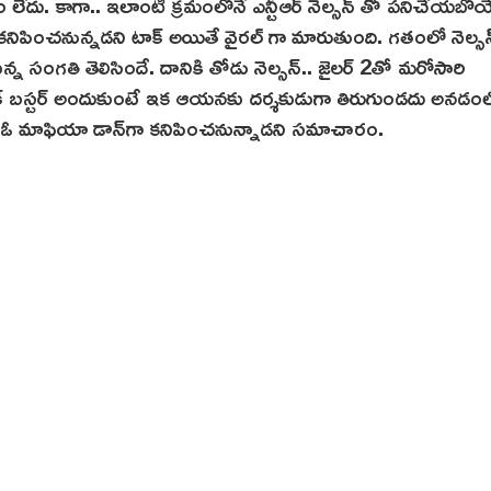
ాత్రం లేదు. కాగా.. ఇలాంటి క్రమంలోనే ఎన్టీఆర్ నెల్సన్ తో పనిచేయబో
 కనిపించనున్నడని టాక్ అయితే వైరల్ గా మారుతుంది. గతంలో నెల్సన
కున్న సంగతి తెలిసిందే. దానికి తోడు నెల్సన్.. జైలర్ 2తో మరోసారి
ాక్ బస్టర్ అందుకుంటే ఇక ఆయనకు దర్శకుడుగా తిరుగుండదు అనడం
ఆర్ ఓ మాఫియా డాన్‌గా కనిపించనున్నాడని సమాచారం.