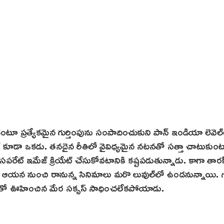
టూ ప్రత్యేకమైన గుర్తింపును సంపాదించుకుని పాన్ ఇండియా లెవెల్
క్ కూడా ఒక‌డు. తనదైన రీతిలో వైవిధ్య‌మైన న‌ట‌న‌తో సత్తా చాటుకుం
్ ఇమేజ్‌ క్రియేట్ చేసుకోవ‌టానికి క‌ష్ట‌ప‌డుతున్నాడు. కాగా తార‌క్
ై ఆయ‌న నుంచి రానున్న‌ సినిమాలు మరొ లువుల్‌లో ఉండ‌నున్నాయి. 
ిమాతో ఊహించిన మేర స‌క్స‌స్‌ సాధించలేకపోయాడు.