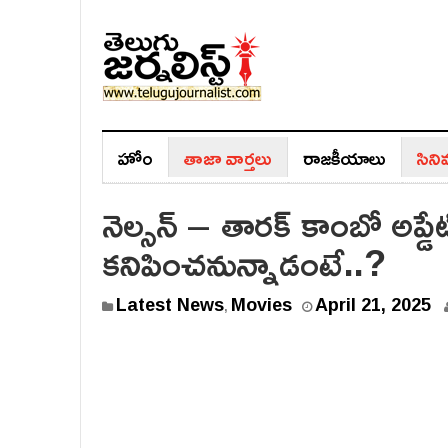
హోం
తాజా వార్తలు
రాజ‌కీయాలు
సిన
నెల్సన్ – తారక్ కాంబో అప్డే
కనిపించనున్నాడంటే..?
Latest News
Movies
April 21, 2025
,