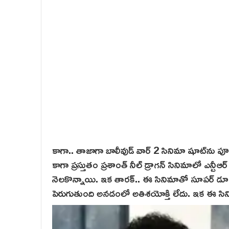
కాగా.. తాజాగా బాలీవుడ్ వార్ 2 సినిమా షూట్‌ను పూర
కాగా ప్రస్తుతం ప్ర‌శాంత్ నీల్‌ డ్రాగన్ సినిమాలో ఎన్
నెలకొన్నాయి. ఇక తారక్.. ఈ సినిమాతో సూపర్ డూపర
పెరుగుతుంది అనడంలో అతిశయోక్తి లేదు. ఇక ఈ సినిమ