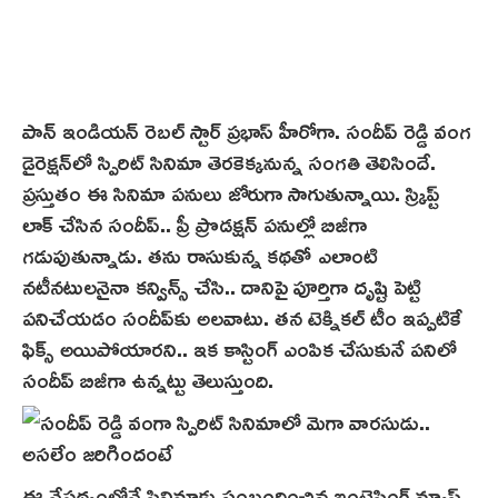
పాన్ ఇండియ‌న్‌ రెబల్ స్టార్ ప్రభాస్ హీరోగా. సందీప్ రెడ్డి వంగ
డైరెక్షన్‌లో స్పిరిట్ సినిమా తెర‌కెక్క‌నున్న‌ సంగతి తెలిసిందే.
ప్రస్తుతం ఈ సినిమా ప‌నులు జోరుగా సాగుతున్నాయి. స్క్రిప్ట్
లాక్ చేసిన సందీప్.. ప్రీ ప్రొడక్షన్ పనుల్లో బిజీగా
గడుపుతున్నాడు. తను రాసుకున్న కథతో ఎలాంటి
నటీనటులనైనా కన్విన్స్ చేసి.. దానిపై పూర్తిగా దృష్టి పెట్టి
పనిచేయడం సందీప్‌కు అలవాటు. తన టెక్నికల్ టీం ఇప్పటికే
ఫిక్స్ అయిపోయారని.. ఇక కాస్టింగ్ ఎంపిక చేసుకునే పనిలో
సందీప్ బిజీగా ఉన్నట్టు తెలుస్తుంది.
ఈ నేపథ్యంలోనే సినిమాకు సంబంధించిన ఇంట్రెస్టింగ్ న్యూస్