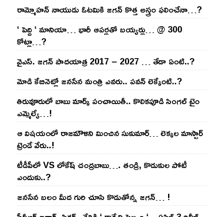
రామ్మోహ‌న్ నాయుడు ఓట‌మికి జ‌గ‌న్ కొత్త అస్త్రం ఫ‌లించేనా…?
‘ పెద్ది ‘ మానియా… భారీ ఆప‌ర్ల‌తో బ‌య్య‌ర్లు… @ 300
కోట్లా…?
వైఎస్‌. జ‌గ‌న్ పాద‌యాత్ర 2017 – 2027 … తేడా ఏంటి..?
మోడి కేబినెట్లో జ‌నసేన మంత్రి ఎవ‌రు.. ప‌వ‌న్ లెక్కేంటి..?
తిరువూరులో బాబు మార్క్ పంచాయితీ.. కొలిక‌పూడి సింగ‌ల్ టైం
ఎమ్మెల్యే…!
ఆ విష‌యంలో రాజ‌మౌళిని మించిన సుకుమార్‌… లెక్క‌ల మాస్టార్
ట్రెండే వేరు..!
టీడీపీలో VS లోకేష్ చంద్ర‌బాబు…. తండ్రి, కొడుకుల పోటీ
ఎందుకు..?
జ‌న‌సేన బ‌లం మీద గురి చూసి కొడుతోన్న జ‌గ‌న్‌… !
పీవీఆర్ ఐనాక్స్ పిక్చర్స్ చేతికి ‘ కార్మేని సెల్వం ‘ .. ఏప్రిల్ 3 రిలీజ్ ..