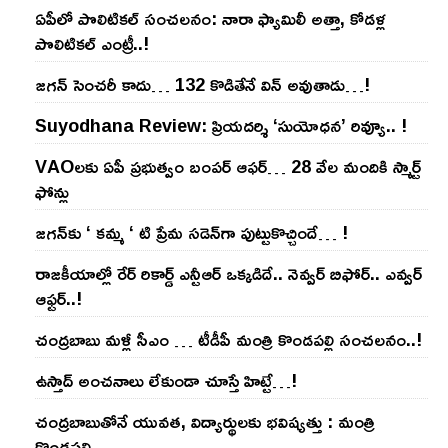
ఏపీలో పొలిటిక‌ల్ సంచ‌ల‌నం: నారా ఫ్యామిలీ అత్తా, కోడ‌ళ్ల
పొలిటికల్ ఎంట్రీ..!
జ‌గ‌న్ సెంచ‌రీ కాదు… 132 కొడితేనే విన్ అవుతాడు…!
Suyodhana Review: ప్రియదర్శి ‘సుయోధన’ రివ్యూ.. !
VAOల‌కు ఏపీ ప్ర‌భుత్వం బంప‌ర్ ఆఫ‌ర్‌… 28 వేల మందికి స్మార్ట్
ఫోన్లు
జ‌గ‌న్‌కు ‘ క‌మ్మ ‘ టి ప్రేమ స‌డెన్‌గా పుట్టుకొచ్చిందే… !
రాజ‌కీయాల్లో రేర్ రికార్డ్ ఎన్టీఆర్ ఒక్క‌డిదే.. నెవ్వ‌ర్ బిఫోర్‌.. ఎవ్వ‌ర్
ఆఫ్ట‌ర్‌..!
చంద్ర‌బాబు మ‌ళ్లీ సీఎం … టీడీపీ మంత్రి కొండ‌ప‌ల్లి సంచ‌ల‌నం..!
ఉస్తాద్ అంచ‌నాలు లేకుండా చూస్తే హిట్టే…!
చంద్ర‌బాబుతోనే యువ‌త‌, విద్యార్థుల‌కు భ‌విష్య‌త్తు : మంత్రి
కొండ‌ప‌ల్లి