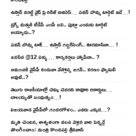
ఉస్తాద్ వ‌ర‌ల్డ్ వైడ్ ప్రి రిలీజ్ బిజినెస్‌… ప‌వ‌న్ బొమ్మ టార్గెట్ ఇదే…!
డ్రగ్స్ మత్తుకి టీడీపీ ఎంపీ బలి.. పుట్టా ఎందుకు టార్గెట్
అయ్యాడు..?
ప‌వ‌న్ బొమ్మ టాక్‌… ఉస్తాద్ గ‌బ్బ‌ర్‌సింగ్‌.. ఊర‌మాసేనా… !
జనసేన @12 ఏళ్ళు … కార్యకర్తలు హ్యాపీనా.. ?
ఆమంచికి వైసీపీ కండువా వేస్తోన్న జ‌గ‌న్‌.. క‌ర‌ణం ఫ్యామిలీ
అవుట్‌..?
తెలుగు రాజ‌కీయాల్లో చెక్కు చెద‌ర‌ని కావూరి రికార్డులు…
బాల‌య్యతో బంధుత్వం…!
విజ‌య‌వాడ వైసీపీలో గంద‌ర‌గోళం.. ఎవ‌రు ఎక్క‌డ‌…?
మృతి చెందిన, శాశ్వతంగా వలస వెళ్లిన వారి పెన్ష‌న్లే
తొల‌గించాం: మంత్రి కొండపల్లి శ్రీనివాస్