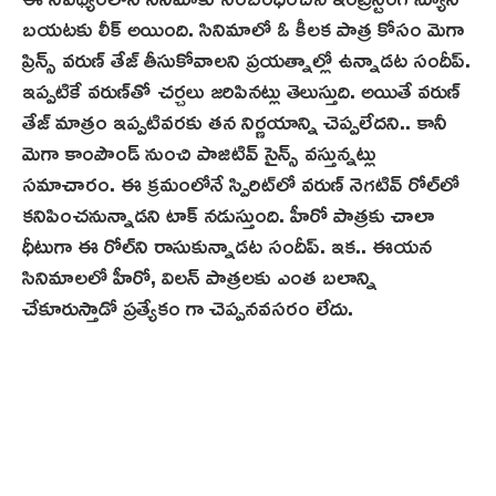
బయటకు లీక్ అయింది. సినిమాలో ఓ కీలక పాత్ర కోసం మెగా
ప్రిన్స్‌ వరుణ్ తేజ్ తీసుకోవాలని ప్రయత్నాల్లో ఉన్నాడ‌ట‌ సందీప్.
ఇప్పటికే వరుణ్‌తో చర్చలు జరిపినట్లు తెలుస్తుది. అయితే వరుణ్
తేజ్ మాత్రం ఇప్పటివరకు తన నిర్ణయాన్ని చెప్పలేదని.. కానీ
మెగా కాంపౌండ్ నుంచి పాజిటివ్ సైన్స్ వస్తున్నట్లు
సమాచారం. ఈ క్ర‌మంలోనే స్పిరిట్‌లో వరుణ్ నెగటివ్ రోల్‌లో
కనిపించనున్నాడని టాక్‌ నడుస్తుంది. హీరో పాత్రకు చాలా
ధీటుగా ఈ రోల్‌ని రాసుకున్నాడట సందీప్. ఇక.. ఈయన
సినిమాల‌లో హీరో, విలన్ పాత్రలకు ఎంత బలాన్ని
చేకూరుస్తాడో ప్రత్యేకం గా చెప్పన‌వసరం లేదు.