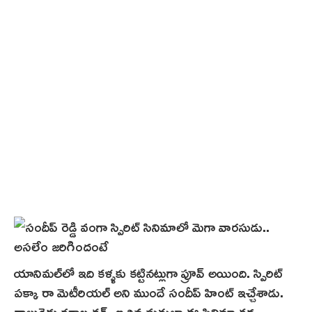
యానిమల్‌లో ఇది కళ్ళకు కట్టినట్లుగా ప్రూవ్ అయింది. స్పిరిట్
పక్కా రా మెటీరియల్ అని ముందే సందీప్ హింట్ ఇచ్చేశాడు.
నాలుగైదు రకాల డ్రగ్స్ ఇచ్చిన మత్తులా ఈ సినిమా కథ