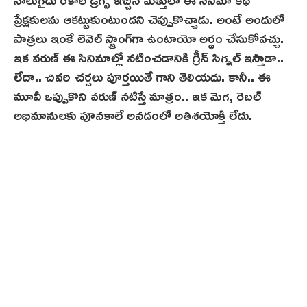
ప్రేక్షకులను ఆకట్టుకుంటుందని చెప్పుకొచ్చాడు. అంటే అందులో
పాత్రలు ఇంకే లెవెల్ స్ట్రాంగ్‌గా ఉంటాయో అర్థం చేసుకోవచ్చు.
ఇక వరుణ్ ఈ సినిమాల్లో నటించడానికి గ్రీన్ సిగ్నల్ ఇస్తాడా..
లేదా.. చివరి చర్చలు పూర్తయితే గాని తెలియదు. కానీ.. ఈ
మూవీ ఒప్పుకొని వ‌రుణ్‌ నటిస్తే మాత్రం.. ఇక మెగ‌, రెబ‌ల్
అభిమానుల‌కు పూనకాలే అన‌డంలో అతిశ‌యోక్తి లేదు.