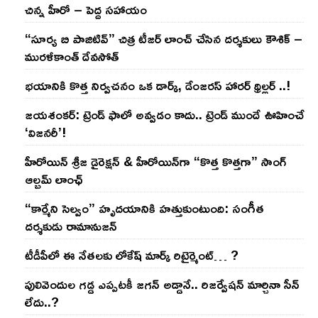
చిన్న హీరో – పెద్ద సహాయం
“సూర్య బి పాజిటివ్” చిత్ర టీజర్ లాంచ్ చేసిన‌ దర్శకులు కౌశిక్ –
మురళీకాంత్ దేవసోత్
భయానికి కొత్త నిర్వచనం ఒక డార్క్, డేంజరస్ హారర్ థ్రిల్లర్ ..!
జయశంకర్: ట్రెండ్‌ ఫాలో అవ్వడం కాదు.. ట్రెండ్‌ ముందే ఊహించే
‘విజనరీ’!
హీరోయిన్ శ్రీజ డైరెక్ష‌న్ & హీరోయిన్‌గా “కొత్త కొత్తగా” సాంగ్
ఆల్బమ్ లాంఛ్
“కార్మేని సెల్వం” హృదయానికి హత్తుకుంటుంది: సంగీత
దర్శకుడు రామానుజన్
టీడీపీలో ఈ నేత‌ల‌కు లోకేష్ మార్క్ రిటైర్మెంట్‌… ?
పులివెందుల గ‌డ్డ ఎప్ప‌ట‌కీ జ‌గ‌న్ అడ్డానే.. రిజ‌ర్వేష‌న్ మార్చినా సీన్
లేదు..?