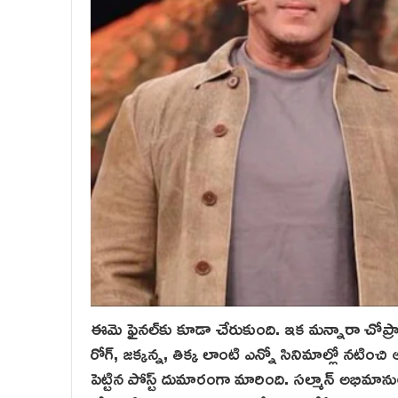
ఈమె ఫైనల్‌కు కూడా చేరుకుంది. ఇక మన్నారా చోప్రా
రోగ్‌, జక్కన్న, తిక్క లాంటి ఎన్నో సినిమాల్లో నటిం
పెట్టిన పోస్ట్ దుమారంగా మారింది. సల్మాన్ అభిమ