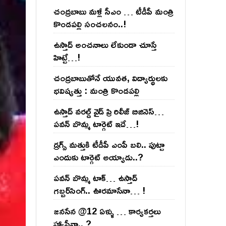
చంద్ర‌బాబు మ‌ళ్లీ సీఎం … టీడీపీ మంత్రి
కొండ‌ప‌ల్లి సంచ‌ల‌నం..!
ఉస్తాద్ అంచ‌నాలు లేకుండా చూస్తే
హిట్టే…!
చంద్ర‌బాబుతోనే యువ‌త‌, విద్యార్థుల‌కు
భ‌విష్య‌త్తు : మంత్రి కొండ‌ప‌ల్లి
ఉస్తాద్ వ‌ర‌ల్డ్ వైడ్ ప్రి రిలీజ్ బిజినెస్‌…
ప‌వ‌న్ బొమ్మ టార్గెట్ ఇదే…!
డ్రగ్స్ మత్తుకి టీడీపీ ఎంపీ బలి.. పుట్టా
ఎందుకు టార్గెట్ అయ్యాడు..?
ప‌వ‌న్ బొమ్మ టాక్‌… ఉస్తాద్
గ‌బ్బ‌ర్‌సింగ్‌.. ఊర‌మాసేనా… !
జనసేన @12 ఏళ్ళు … కార్యకర్తలు
హ్యాపీనా.. ?