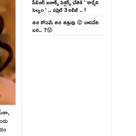
పీవీఆర్ ఐనాక్స్ పిక్చర్స్ చేతికి ‘ కార్మేని
సెల్వం ‘ .. ఏప్రిల్ 3 రిలీజ్ .. !
తన కోపమే తన శత్రువు 😡 బాలినేని
బలి.. ?😟
సీతా,
సందు
వడం