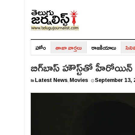
హోం
తాజా వార్తలు
రాజ‌కీయాలు
సిన
బిగ్‌బాస్ హౌస్ట్‌తో హీరోయిన
Latest News
Movies
September 13, 
,