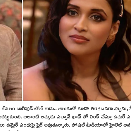
 కేవలం బాలీవుడ్ లోనే కాదు.. తెలుగులో కూడా తిరగబడరా స్వామి, 
చి ఆకట్టుకుంది. అలాంటి అమ్మడు సల్మాన్ ఖాన్ తో లింక్ చేస్తూ ఉమర్ 
ానులు ఉమైర్ సంధుపై ఫైర్ అవుతున్నారు. సోషల్ మీడియాలో హైలెట్ అ