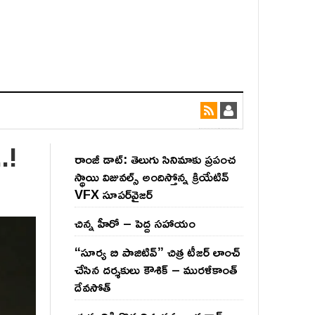
..!
రాంజీ డాట్: తెలుగు సినిమాకు ప్రపంచ
స్థాయి విజువల్స్ అందిస్తోన్న క్రియేటివ్
VFX సూపర్‌వైజర్
చిన్న హీరో – పెద్ద సహాయం
“సూర్య బి పాజిటివ్” చిత్ర టీజర్ లాంచ్
చేసిన‌ దర్శకులు కౌశిక్ – మురళీకాంత్
దేవసోత్