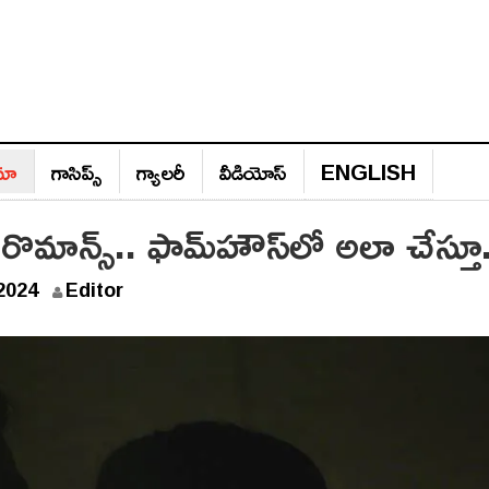
ిమా
గాసిప్స్‌
గ్యాల‌రీ
వీడియోస్‌
ENGLISH
్ రొమాన్స్.. ఫామ్‌హౌస్‌లో అలా చేస్తూ
2024
Editor