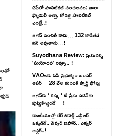
ఏపీలో పొలిటిక‌ల్ సంచ‌ల‌నం: నారా
ఫ్యామిలీ అత్తా, కోడ‌ళ్ల పొలిటికల్
ఎంట్రీ..!
జ‌గ‌న్ సెంచ‌రీ కాదు… 132 కొడితేనే
విన్ అవుతాడు…!
Suyodhana Review: ప్రియదర్శి
‘సుయోధన’ రివ్యూ.. !
మెంతో
VAOల‌కు ఏపీ ప్ర‌భుత్వం బంప‌ర్
్
ఆఫ‌ర్‌… 28 వేల మందికి స్మార్ట్ ఫోన్లు
గా
జ‌గ‌న్‌కు ‘ క‌మ్మ ‘ టి ప్రేమ స‌డెన్‌గా
ీవుడ్
పుట్టుకొచ్చిందే… !
రాజ‌కీయాల్లో రేర్ రికార్డ్ ఎన్టీఆర్
ఒక్క‌డిదే.. నెవ్వ‌ర్ బిఫోర్‌.. ఎవ్వ‌ర్
ఆఫ్ట‌ర్‌..!