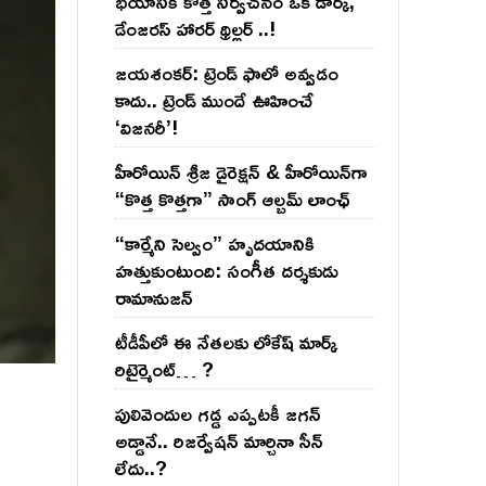
భయానికి కొత్త నిర్వచనం ఒక డార్క్,
డేంజరస్ హారర్ థ్రిల్లర్ ..!
జయశంకర్: ట్రెండ్‌ ఫాలో అవ్వడం
కాదు.. ట్రెండ్‌ ముందే ఊహించే
‘విజనరీ’!
హీరోయిన్ శ్రీజ డైరెక్ష‌న్ & హీరోయిన్‌గా
“కొత్త కొత్తగా” సాంగ్ ఆల్బమ్ లాంఛ్
“కార్మేని సెల్వం” హృదయానికి
హత్తుకుంటుంది: సంగీత దర్శకుడు
రామానుజన్
టీడీపీలో ఈ నేత‌ల‌కు లోకేష్ మార్క్
రిటైర్మెంట్‌… ?
పులివెందుల గ‌డ్డ ఎప్ప‌ట‌కీ జ‌గ‌న్
అడ్డానే.. రిజ‌ర్వేష‌న్ మార్చినా సీన్
లేదు..?