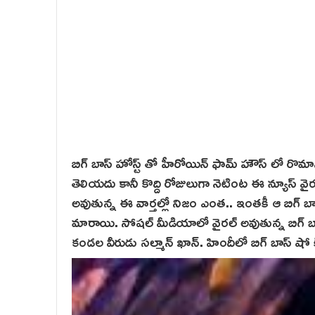
బిగ్ బాస్ హోస్ట్ తో హీరోయిన్ ఫామ్ హౌస్ లో రొమాన్
తెలియ‌దు కానీ కొద్ది రోజులుగా నెటింట ఈ న్యూస్ 
అవుతున్న ఈ వార్తల్లో నిజం ఎంత.. ఇంతకీ ఆ బిగ్ బాస
మారాయి. సోషల్ మీడియాలో వైరల్ అవుతున్న బిగ్ బాస్ హ
కండల వీరుడు సల్మాన్ ఖాన్. హిందీలో బిగ్ బాస్ షో కి