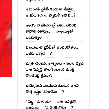
ఆమంచికి వైసీపీ కండువా వేస్తోన్న
జ‌గ‌న్‌.. క‌ర‌ణం ఫ్యామిలీ అవుట్‌..?
తెలుగు రాజ‌కీయాల్లో చెక్కు చెద‌ర‌ని
కావూరి రికార్డులు… బాల‌య్యతో
బంధుత్వం…!
విజ‌య‌వాడ వైసీపీలో గంద‌ర‌గోళం..
ఎవ‌రు ఎక్క‌డ‌…?
మృతి చెందిన, శాశ్వతంగా వలస వెళ్లిన
వారి పెన్ష‌న్లే తొల‌గించాం: మంత్రి
కొండపల్లి శ్రీనివాస్
రామ్మోహ‌న్ నాయుడు ఓట‌మికి జ‌గ‌న్
కొత్త అస్త్రం ఫ‌లించేనా…?
‘ పెద్ది ‘ మానియా… భారీ ఆప‌ర్ల‌తో
బ‌య్య‌ర్లు… @ 300 కోట్లా…?