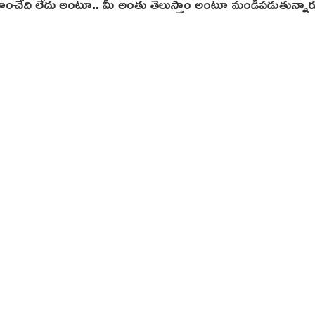
ు సహించేది లేదు అంటూ.. మీ అంతు తెలుస్తాం అంటూ మండిపడుతున్నార