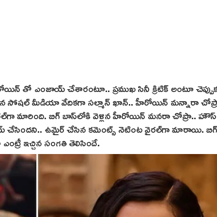
యిన్ తో ఎంజాయ్ చేశారంటూ.. ప్రముఖ సినీ క్రిటిక్ అంటూ చెప్పుక
న సోషల్ మీడియా వేదికగా సల్మాన్ ఖాన్.. హీరోయిన్ మన్నారా చోప్ర
 వైరల్‌గా మారింది. బిగ్ బాస్‌లోకి వెళ్లిన హీరోయిన్ మనరా చోప్రా.. హౌస్
 చేసిందని.. ఉమైర్‌ చేసిన క‌మెంట్స్ నెటింట‌ వైరల్‌గా మారాయి. బిగ
 ఎంట్రీ ఇచ్చిన సంగతి తెలిసిందే.