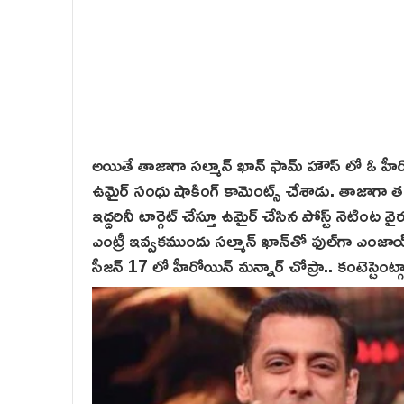
అయితే తాజాగా సల్మాన్ ఖాన్ ఫామ్ హౌస్ లో ఓ హీరో
ఉమైర్ సంధు షాకింగ్ కామెంట్స్ చేశాడు. తాజాగా త
ఇద్దరినీ టార్గెట్ చేస్తూ ఉమైర్‌ చేసిన పోస్ట్ నెటింట‌
ఎంట్రీ ఇవ్వకముందు సల్మాన్ ఖాన్‌తో ఫుల్‌గా ఎంజాయ్
సీజన్ 17 లో హీరోయిన్ మ‌న్నార్ చోప్రా.. కంటెస్టెంట్గా