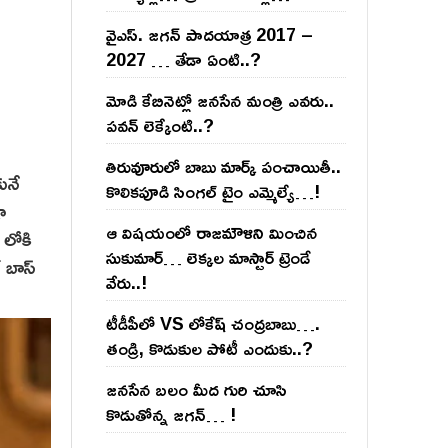
వైఎస్‌. జ‌గ‌న్ పాద‌యాత్ర 2017 –
2027 … తేడా ఏంటి..?
మోడి కేబినెట్లో జ‌నసేన మంత్రి ఎవ‌రు..
ప‌వ‌న్ లెక్కేంటి..?
తిరువూరులో బాబు మార్క్ పంచాయితీ..
ునే
కొలిక‌పూడి సింగ‌ల్ టైం ఎమ్మెల్యే…!
ా
ఆ విష‌యంలో రాజ‌మౌళిని మించిన
 లోకి
సుకుమార్‌… లెక్క‌ల మాస్టార్ ట్రెండే
్ బాస్
వేరు..!
టీడీపీలో VS లోకేష్ చంద్ర‌బాబు….
తండ్రి, కొడుకుల పోటీ ఎందుకు..?
జ‌న‌సేన బ‌లం మీద గురి చూసి
కొడుతోన్న జ‌గ‌న్‌… !