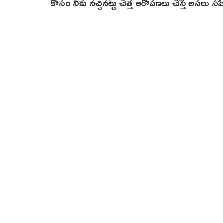
కోసం నీకు నచ్చినట్టు చెత్త ఆరోపణలు చేస్తే అసల