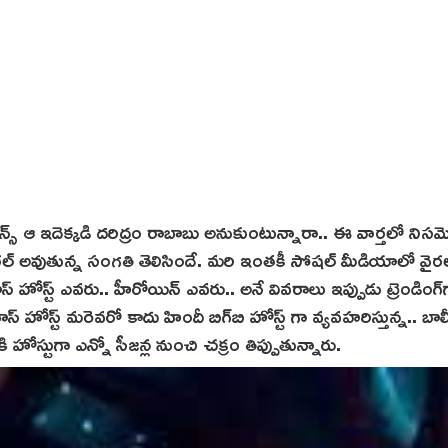
స్ ఆ ఇదెక్క‌డి ద‌రిద్రం రాబాబు అనుకుంటున్నారా.. ఈ వార్తలో నిస‌
వైరల్ అవుతున్న సంగతి తెలిసిందే. మరి ఇంతకీ సోషల్ మీడియాలో వైరల
్ హోస్ట్ ఎవరు.. హీరోయిన్ ఎవరు.. అనే వివ‌రాలు ఇప్పుడు ట్రెండింగ్‌
ోస్ట్‌ మరెవరో కాదు హిందీ బిగ్‌బి హోస్ట్ గా వ్యవహరిస్తున్న.. బాల
 హోస్టుగా ఎన్నో సీజన్ల నుంచి చక్రం తిప్పుతున్నారు.