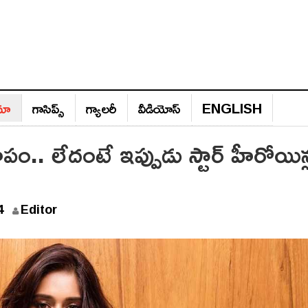
ిమా
గాసిప్స్‌
గ్యాల‌రీ
వీడియోస్‌
ENGLISH
ం.. లేదంటే ఇప్పుడు స్టార్ హీరోయిన్
4
Editor