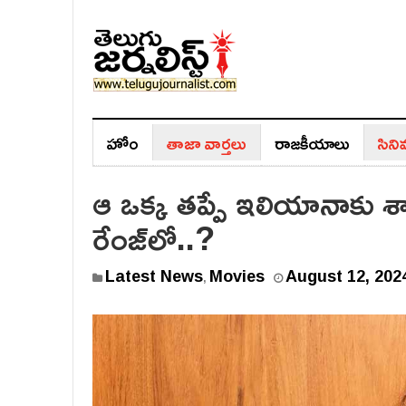
హోం
తాజా వార్తలు
రాజ‌కీయాలు
సిన
ఆ ఒక్క తప్పే ఇలియానాకు శాప
రేంజ్‌లో..?
Latest News
Movies
August 12, 202
,