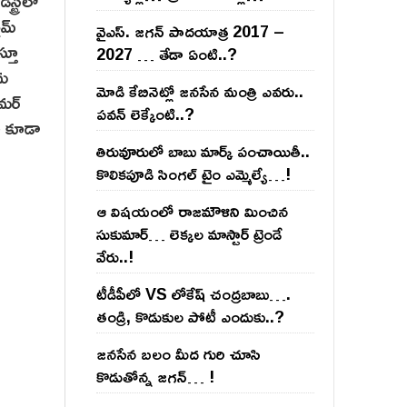
ట్రీలో
ైమ్
వైఎస్‌. జ‌గ‌న్ పాద‌యాత్ర 2017 –
్తూ
2027 … తేడా ఏంటి..?
తమ
మోడి కేబినెట్లో జ‌నసేన మంత్రి ఎవ‌రు..
అమర్
ప‌వ‌న్ లెక్కేంటి..?
ా కూడా
తిరువూరులో బాబు మార్క్ పంచాయితీ..
కొలిక‌పూడి సింగ‌ల్ టైం ఎమ్మెల్యే…!
ఆ విష‌యంలో రాజ‌మౌళిని మించిన
సుకుమార్‌… లెక్క‌ల మాస్టార్ ట్రెండే
వేరు..!
టీడీపీలో VS లోకేష్ చంద్ర‌బాబు….
తండ్రి, కొడుకుల పోటీ ఎందుకు..?
జ‌న‌సేన బ‌లం మీద గురి చూసి
కొడుతోన్న జ‌గ‌న్‌… !