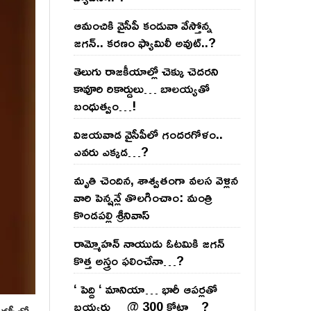
ఆమంచికి వైసీపీ కండువా వేస్తోన్న
జ‌గ‌న్‌.. క‌ర‌ణం ఫ్యామిలీ అవుట్‌..?
తెలుగు రాజ‌కీయాల్లో చెక్కు చెద‌ర‌ని
కావూరి రికార్డులు… బాల‌య్యతో
బంధుత్వం…!
విజ‌య‌వాడ వైసీపీలో గంద‌ర‌గోళం..
ఎవ‌రు ఎక్క‌డ‌…?
మృతి చెందిన, శాశ్వతంగా వలస వెళ్లిన
వారి పెన్ష‌న్లే తొల‌గించాం: మంత్రి
కొండపల్లి శ్రీనివాస్
రామ్మోహ‌న్ నాయుడు ఓట‌మికి జ‌గ‌న్
కొత్త అస్త్రం ఫ‌లించేనా…?
‘ పెద్ది ‘ మానియా… భారీ ఆప‌ర్ల‌తో
బ‌య్య‌ర్లు… @ 300 కోట్లా…?