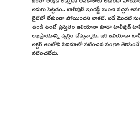
దీంతో అక్కడ అమ్మడికి అవకాశాలు లేకుండా పోయాయి.
అడుగు పెట్టడం.. టాలీవుడ్ ఇండస్ట్రీ నుంచి వచ్చిన అవ
లైట్‌లో లేకుండా పోయిందని లాక‌ట్. అదే మొదటి నుంచి ట
ఉండి ఉంటే ప్రస్తుతం ఇలియానా కూడా టాలీవుడ్ ట
అభిప్రాయాన్ని వ్యక్తం చేస్తున్నారు. ఇక ఇలియానా టాలీవ
అక్బర్ ఆంటోనీ సినిమాలో నటించిన సంగతి తెలిసిం
నటించలేదు.