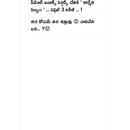
పీవీఆర్ ఐనాక్స్ పిక్చర్స్ చేతికి ‘ కార్మేని
సెల్వం ‘ .. ఏప్రిల్ 3 రిలీజ్ .. !
తన కోపమే తన శత్రువు 😡 బాలినేని
బలి.. ?😟