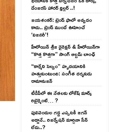
భయానికి కొత్త నిర్వచనం ఒక డార్క్,
డేంజరస్ హారర్ థ్రిల్లర్ ..!
జయశంకర్: ట్రెండ్‌ ఫాలో అవ్వడం
కాదు.. ట్రెండ్‌ ముందే ఊహించే
‘విజనరీ’!
హీరోయిన్ శ్రీజ డైరెక్ష‌న్ & హీరోయిన్‌గా
“కొత్త కొత్తగా” సాంగ్ ఆల్బమ్ లాంఛ్
“కార్మేని సెల్వం” హృదయానికి
హత్తుకుంటుంది: సంగీత దర్శకుడు
రామానుజన్
టీడీపీలో ఈ నేత‌ల‌కు లోకేష్ మార్క్
రిటైర్మెంట్‌… ?
పులివెందుల గ‌డ్డ ఎప్ప‌ట‌కీ జ‌గ‌న్
అడ్డానే.. రిజ‌ర్వేష‌న్ మార్చినా సీన్
లేదు..?