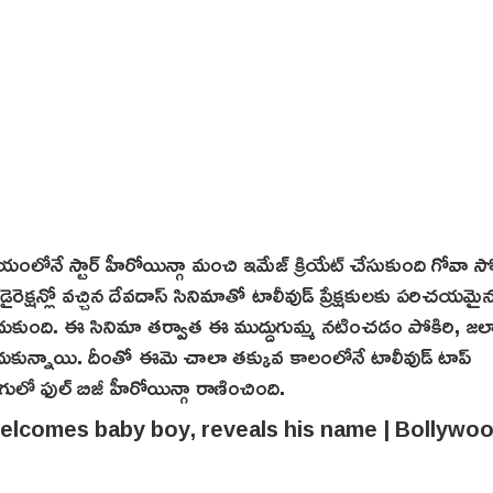
 సమయంలోనే స్టార్ హీరోయిన్గా మంచి ఇమేజ్ క్రియేట్ చేసుకుంది గోవ
రెక్షన్లో వచ్చిన దేవదాస్ సినిమాతో టాలీవుడ్ ప్రేక్షకులకు పరిచయమ
ంచుకుంది. ఈ సినిమా తర్వాత ఈ ముద్దుగుమ్మ నటించడం పోకిరి, జల్స
ందుకున్నాయి. దీంతో ఈమె చాలా తక్కువ కాలంలోనే టాలీవుడ్ టాప్
లో ఫుల్ బిజీ హీరోయిన్గా రాణించింది.