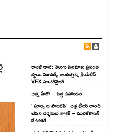
ల
రాంజీ డాట్: తెలుగు సినిమాకు ప్రపంచ
స్థాయి విజువల్స్ అందిస్తోన్న క్రియేటివ్
VFX సూపర్‌వైజర్
చిన్న హీరో – పెద్ద సహాయం
“సూర్య బి పాజిటివ్” చిత్ర టీజర్ లాంచ్
చేసిన‌ దర్శకులు కౌశిక్ – మురళీకాంత్
దేవసోత్