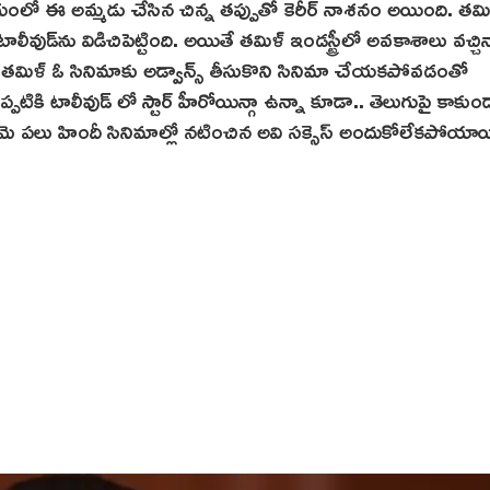
మయంలో ఈ అమ్మడు చేసిన చిన్న తప్పుతో కెరీర్ నాశనం అయింది. తమిళ
టాలీవుడ్‌ను విడిచిపెట్టింది. అయితే తమిళ్ ఇండస్ట్రీలో అవకాశాలు వచ్చిన
ు తమిళ్ ఓ సినిమాకు అడ్వాన్స్ తీసుకొని సినిమా చేయకపోవడంతో
్పటికి టాలీవుడ్ లో స్టార్ హీరోయిన్గా ఉన్నా కూడా.. తెలుగుపై కాకుం
ఈమె ప‌లు హిందీ సినిమాల్లో నటించిన అవి సక్సెస్ అందుకోలేకపోయాయ