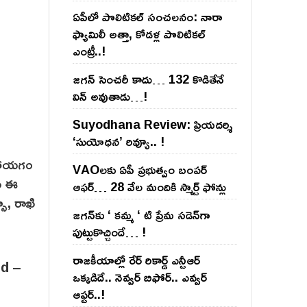
ఏపీలో పొలిటిక‌ల్ సంచ‌ల‌నం: నారా
ఫ్యామిలీ అత్తా, కోడ‌ళ్ల పొలిటికల్
ఎంట్రీ..!
జ‌గ‌న్ సెంచ‌రీ కాదు… 132 కొడితేనే
విన్ అవుతాడు…!
Suyodhana Review: ప్రియదర్శి
‘సుయోధన’ రివ్యూ.. !
ా సోయగం
VAOల‌కు ఏపీ ప్ర‌భుత్వం బంప‌ర్
ైన ఈ
ఆఫ‌ర్‌… 28 వేల మందికి స్మార్ట్ ఫోన్లు
ా, రాఖి
జ‌గ‌న్‌కు ‘ క‌మ్మ ‘ టి ప్రేమ స‌డెన్‌గా
పుట్టుకొచ్చిందే… !
రాజ‌కీయాల్లో రేర్ రికార్డ్ ఎన్టీఆర్
ఒక్క‌డిదే.. నెవ్వ‌ర్ బిఫోర్‌.. ఎవ్వ‌ర్
ఆఫ్ట‌ర్‌..!