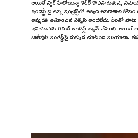
అయితే స్టార్ హీరోయిన్గా కెరీర్ కొనసాగుతున్న స
ఇండస్ట్రీ పై ఉన్న ఇంట్రెస్ట్‌తో అక్కడ అవకాశాల కోసం 
అమ్మ‌డికి ఊహించిన సక్సెస్ అందలేదు. దీంతో పాట
ఇలియానను తమిళ్ ఇండస్ట్రీ బ్యాన్ చేసింది. అయితే అప
బాలీవుడ్ ఇండస్ట్రీపై మక్కువ చూపింది ఇలియానా. 