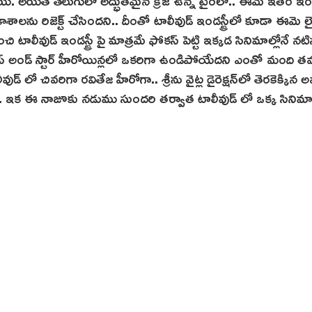
 అయితే తెలుగులో అద్భుతమైన క్రేజ్ ఉన్న టైంలో.. ఈమె ఇతర ఇండస్
కాశాలను రిజెక్ట్ చేసిందని.. దీంతో టాలీవుడ్ ఇండస్ట్రీలో కూడా ఈమె ల
ాలీవుడ్ ఇండస్ట్రీ పై మాత్రమే ఫోకస్ పెట్టి ఇక్కడ సినిమాల్లోనే నటిస
ాప్ అండ్ స్టార్ హీరోయిన్లలో ఒకరిగా ఉండిపోయేదని ఎంతో మంది 
ుడ్ లో చివరిగా రవితేజ హీరోగా.. శ్రీ‌ను వైట్ల డైరెక్షన్‌లో తెరకెక్కిన 
దే. ఇక ఈ నాజూకు నడుము సుందరి తర్వాత టాలీవుడ్ లో ఒక్క సినిమ