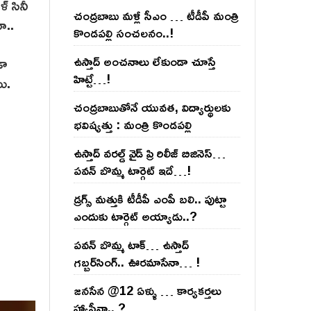
్ సినీ
చంద్ర‌బాబు మ‌ళ్లీ సీఎం … టీడీపీ మంత్రి
ా..
కొండ‌ప‌ల్లి సంచ‌ల‌నం..!
ఉస్తాద్ అంచ‌నాలు లేకుండా చూస్తే
డా
హిట్టే…!
ి.
చంద్ర‌బాబుతోనే యువ‌త‌, విద్యార్థుల‌కు
భ‌విష్య‌త్తు : మంత్రి కొండ‌ప‌ల్లి
ఉస్తాద్ వ‌ర‌ల్డ్ వైడ్ ప్రి రిలీజ్ బిజినెస్‌…
ప‌వ‌న్ బొమ్మ టార్గెట్ ఇదే…!
డ్రగ్స్ మత్తుకి టీడీపీ ఎంపీ బలి.. పుట్టా
ఎందుకు టార్గెట్ అయ్యాడు..?
ప‌వ‌న్ బొమ్మ టాక్‌… ఉస్తాద్
గ‌బ్బ‌ర్‌సింగ్‌.. ఊర‌మాసేనా… !
జనసేన @12 ఏళ్ళు … కార్యకర్తలు
హ్యాపీనా.. ?