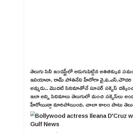
తెలుగు సినీ ఇండస్ట్రీలో అడుగుపెట్టిన అతితక్కువ
ఇలియానా. రామ్ పోతినేని హీరోగా వై.వి.ఎస్.చౌదరి డై
అమ్మడు.. మొదటి సినిమాతోనే సూపర్ సక్సెస్ ద‌క్కి
ఇలా అన్ని సినిమాలు తెలుగులో మంచి సక్సెస్‌లు అ
హీరోయిన్గా మారిపోయింది. చాలా కాలం పాటు తెలుగు