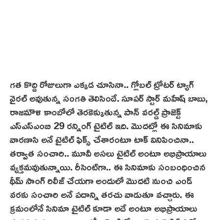
గత కొద్ది రోజులుగా ఎక్కడ చూసినా.. గ్లోబ‌ల్ ట్రోట‌ర్ ట్యాగ్‌
వైరల్ అవుతున్న సంగతి తెలిసిందే. సూపర్ స్టార్ మహేష్ బాబు,
రాజమౌళి కాంబోలో తెర‌కెక్కుతున్న పాన్ వరల్డ్ ప్రాజెక్ట్
ఎస్ఎస్ఎంబి 29 రన్నింగ్ టైటిల్ ఇది. మొదట్లో ఈ సినిమాకు
వారణాసి అనే టైటిల్ ఫిక్స్ చేశారంటూ టాక్ వినిపించినా..
తర్వాత సంచారి.. మూవీ అసలు టైటిల్ అంటూ అభిప్రాయాలు
వ్యక్తమవుతున్నాయి. రీసెంట్‌గా.. ఈ సినిమాకు సంబంధించిన
థీమ్ సాంగ్ రిలీజ్ చేయగా అందులో మొదటి నుంచి ఎండ్
వరకు సంచారి అనే పదాన్ని తరచు వాడుతూ వచ్చారు. ఈ
క్రమంలోనే సినిమా టైటిల్ కూడా అదే అంటూ అభిప్రాయాలు