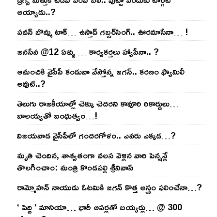
అయ్యాడు..?
ప‌వ‌న్ బొమ్మ టాక్‌… ఉస్తాద్ గ‌బ్బ‌ర్‌సింగ్‌.. ఊర‌మాసేనా… !
జనసేన @12 ఏళ్ళు … కార్యకర్తలు హ్యాపీనా.. ?
ఆమంచికి వైసీపీ కండువా వేస్తోన్న జ‌గ‌న్‌.. క‌ర‌ణం ఫ్యామిలీ
అవుట్‌..?
తెలుగు రాజ‌కీయాల్లో చెక్కు చెద‌ర‌ని కావూరి రికార్డులు…
బాల‌య్యతో బంధుత్వం…!
విజ‌య‌వాడ వైసీపీలో గంద‌ర‌గోళం.. ఎవ‌రు ఎక్క‌డ‌…?
మృతి చెందిన, శాశ్వతంగా వలస వెళ్లిన వారి పెన్ష‌న్లే
తొల‌గించాం: మంత్రి కొండపల్లి శ్రీనివాస్
రామ్మోహ‌న్ నాయుడు ఓట‌మికి జ‌గ‌న్ కొత్త అస్త్రం ఫ‌లించేనా…?
‘ పెద్ది ‘ మానియా… భారీ ఆప‌ర్ల‌తో బ‌య్య‌ర్లు… @ 300