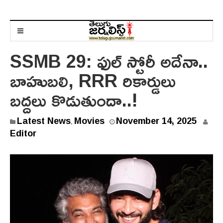
SSMB 29: ఫుల్ స్టోరీ అదేనా..
బాహుబలి, RRR రికార్డులు
బద్దలు కొడుతుందా..!
N
Latest News
Movies
November 14, 2025
,
o
Editor
v
e
m
b
e
r
1