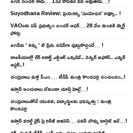
జ‌గ‌న్ సెంచ‌రీ కాదు… 132 కొడితేనే విన్ అవుతాడు…!
Suyodhana Review: ప్రియదర్శి ‘సుయోధన’ రివ్యూ.. !
VAOల‌కు ఏపీ ప్ర‌భుత్వం బంప‌ర్ ఆఫ‌ర్‌… 28 వేల మందికి స్మార్ట్
ఫోన్లు
జ‌గ‌న్‌కు ‘ క‌మ్మ ‘ టి ప్రేమ స‌డెన్‌గా పుట్టుకొచ్చిందే… !
రాజ‌కీయాల్లో రేర్ రికార్డ్ ఎన్టీఆర్ ఒక్క‌డిదే.. నెవ్వ‌ర్ బిఫోర్‌.. ఎవ్వ‌ర్
ఆఫ్ట‌ర్‌..!
చంద్ర‌బాబు మ‌ళ్లీ సీఎం … టీడీపీ మంత్రి కొండ‌ప‌ల్లి సంచ‌ల‌నం..!
ఉస్తాద్ అంచ‌నాలు లేకుండా చూస్తే హిట్టే…!
చంద్ర‌బాబుతోనే యువ‌త‌, విద్యార్థుల‌కు భ‌విష్య‌త్తు : మంత్రి
కొండ‌ప‌ల్లి
ఉస్తాద్ వ‌ర‌ల్డ్ వైడ్ ప్రి రిలీజ్ బిజినెస్‌… ప‌వ‌న్ బొమ్మ టార్గెట్ ఇదే…!
డ్రగ్స్ మత్తుకి టీడీపీ ఎంపీ బలి.. పుట్టా ఎందుకు టార్గెట్