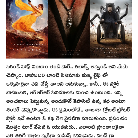
సెకండ్ హాఫ్ వింటాం లెండి సార్.. రిలాక్స్ అవ్వండి అని మేమే
చెప్పాం. బాహుబలి లాంటి సినిమాకు మళ్ళీ లైఫ్ లో
ఒక్కసారైనా పని చేస్తే చాలని అనుకున్నా. కానీ.. ఈ స్టోరీ
బాహుబలి, ఆర్‌ఆర్ఆర్ సినిమాలకు మించి ఉంటుంది. ఎన్ని
అంచనాలు పెట్టుకున్న అందుకొనే కెపాసిటీ ఉన్న కథ‌ అంటూ
శంకర్ చెప్పుకొచ్చాడు. ఈ క్రమంలోనే.. తాజాగా గ్లోబల్ ట్రోట‌ర్
స్టోరీ ఇదే అంటూ ఓ కథ‌ తెగ వైరల్‌గా మారుతుంది. ప్రపంచం
మొత్తం టూర్ వేసిన ఓ యువకుడు.. ఎలాంటి ప్రాంతాలకైనా
వెళ్లి తిరిగి రాగల వ్య‌క్తిగా మహేష్ కనిపిస్తాడు. విలన్ గా