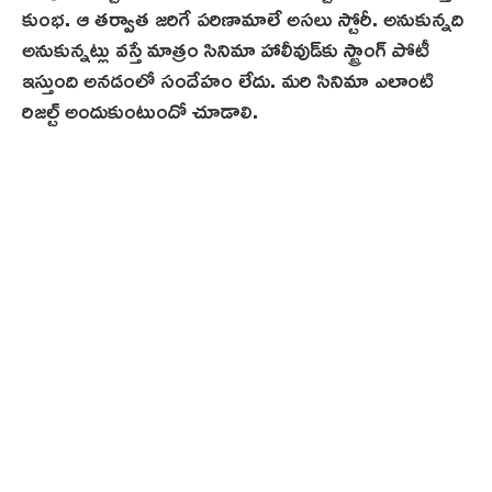
కుంభ. ఆ తర్వాత జరిగే పరిణామాలే అసలు స్టోరీ. అనుకున్నది
అనుకున్నట్లు వస్తే మాత్రం సినిమా హాలీవుడ్‌కు స్ట్రాంగ్ పోటీ
ఇస్తుంది అనడంలో సందేహం లేదు. మరి సినిమా ఎలాంటి
రిజల్ట్ అందుకుంటుందో చూడాలి.