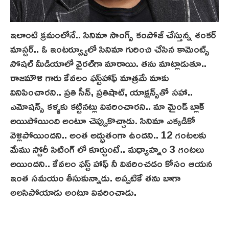
ఇలాంటి క్రమంలోనే.. సినిమా సాంగ్స్ కంపోజ్‌ చేస్తున్న శంకర్
మాస్టర్.. ఓ ఇంటర్వ్యూలో సినిమా గురించి చేసిన కామెంట్స్
సోషల్ మీడియాలో వైరల్‌గా మారాయి. తను మాట్లాడుతూ..
రాజమౌళి గారు కేవలం ఫస్ట్‌హాఫ్ మాత్రమే మాకు
వినిపించారని.. ప్రతి సీన్, ప్రతిషాట్, యాక్షన్స్‌తో సహా..
ఎమోషన్స్ కళ్ళకు కట్టినట్లు వివరించారని.. మా మైండ్ బ్లాక్
అయిపోయింది అంటూ చెప్పుకొచ్చాడు. సినిమా ఎక్కడికో
వెళ్లిపోయిందని.. అంత అద్భుతంగా ఉందని.. 12 గంటలకు
మేము స్టోరీ సిటింగ్ లో కూర్చుంటే.. మధ్యాహ్నం 3 గంటలు
అయిందని.. కేవలం ఫస్ట్ హాఫ్ నీ వివరించడం కోసం ఆయన
ఇంత సమయం తీసుకున్నాడు. అప్పటికే తను బాగా
అలసిపోయాడు అంటూ వివరించాడు.