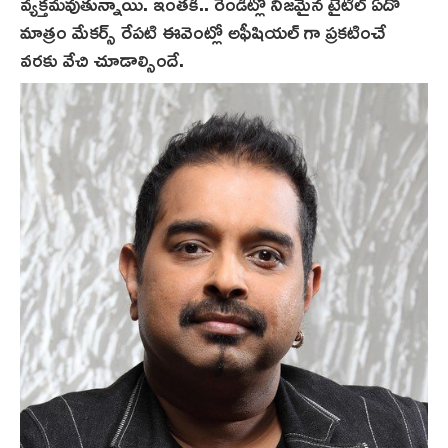
వ్యక్తమవుతున్నాయి. ఇంతకీ.. రెండిట్లో నిజమైన టైటిల్ ఏదో
మాత్రం మేకర్స్ రేపటి ఈవెంట్లో అఫీషియల్ గా ప్రకటించే
వరకు వేచి చూడాల్సిందే.