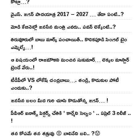
కోట్లా…?
వైఎస్‌. జ‌గ‌న్ పాద‌యాత్ర 2017 – 2027 … తేడా ఏంటి..?
మోడి కేబినెట్లో జ‌నసేన మంత్రి ఎవ‌రు.. ప‌వ‌న్ లెక్కేంటి..?
తిరువూరులో బాబు మార్క్ పంచాయితీ.. కొలిక‌పూడి సింగ‌ల్ టైం
ఎమ్మెల్యే…!
ఆ విష‌యంలో రాజ‌మౌళిని మించిన సుకుమార్‌… లెక్క‌ల మాస్టార్
ట్రెండే వేరు..!
టీడీపీలో VS లోకేష్ చంద్ర‌బాబు…. తండ్రి, కొడుకుల పోటీ
ఎందుకు..?
జ‌న‌సేన బ‌లం మీద గురి చూసి కొడుతోన్న జ‌గ‌న్‌… !
పీవీఆర్ ఐనాక్స్ పిక్చర్స్ చేతికి ‘ కార్మేని సెల్వం ‘ .. ఏప్రిల్ 3 రిలీజ్ ..
!
తన కోపమే తన శత్రువు 😡 బాలినేని బలి.. ?😟