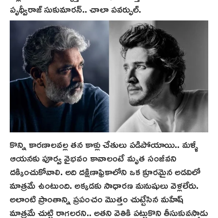
పృథ్వీరాజ్ సుకుమారన్‌.. చాలా పవర్ఫుల్.
కొన్ని కారణాలవల్ల తన కాళ్లు చేతులు పడిపోయాయి.. మళ్ళీ
ఆయనకు పూర్వ వైభవం కావాలంటే మృత సంజీవని
దక్కించుకోవాలి. అది దక్షిణాఫ్రికాలోని ఒక క్రూరమైన అడవిలో
మాత్రమే ఉంటుంది. అక్కడకు సాధారణ మనుషులు వెళ్లలేరు.
అలాంటి ప్రాంతాన్ని ప్రపంచం మొత్తం చుట్టేసిన మహేష్
మాత్రమే చుట్టి రాగలరని.. అతని వెతికి పట్టుకొని తీసుకువస్తాడు