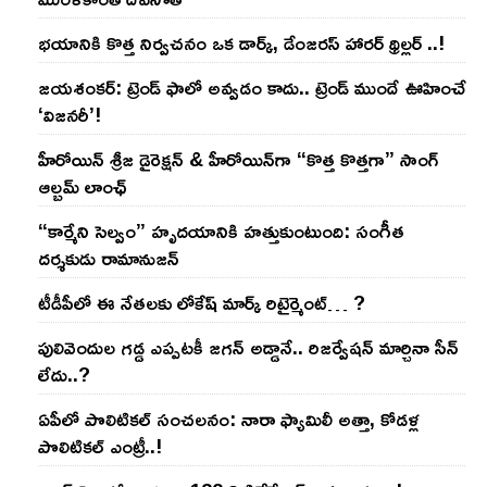
భయానికి కొత్త నిర్వచనం ఒక డార్క్, డేంజరస్ హారర్ థ్రిల్లర్ ..!
జయశంకర్: ట్రెండ్‌ ఫాలో అవ్వడం కాదు.. ట్రెండ్‌ ముందే ఊహించే
‘విజనరీ’!
హీరోయిన్ శ్రీజ డైరెక్ష‌న్ & హీరోయిన్‌గా “కొత్త కొత్తగా” సాంగ్
ఆల్బమ్ లాంఛ్
“కార్మేని సెల్వం” హృదయానికి హత్తుకుంటుంది: సంగీత
దర్శకుడు రామానుజన్
టీడీపీలో ఈ నేత‌ల‌కు లోకేష్ మార్క్ రిటైర్మెంట్‌… ?
పులివెందుల గ‌డ్డ ఎప్ప‌ట‌కీ జ‌గ‌న్ అడ్డానే.. రిజ‌ర్వేష‌న్ మార్చినా సీన్
లేదు..?
ఏపీలో పొలిటిక‌ల్ సంచ‌ల‌నం: నారా ఫ్యామిలీ అత్తా, కోడ‌ళ్ల
పొలిటికల్ ఎంట్రీ..!