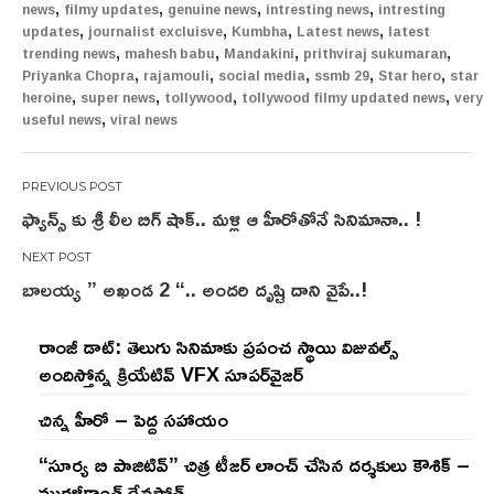
,
,
,
,
news
filmy updates
genuine news
intresting news
intresting
,
,
,
,
updates
journalist excluisve
Kumbha
Latest news
latest
,
,
,
,
trending news
mahesh babu
Mandakini
prithviraj sukumaran
,
,
,
,
,
Priyanka Chopra
rajamouli
social media
ssmb 29
Star hero
star
,
,
,
,
heroine
super news
tollywood
tollywood filmy updated news
very
,
useful news
viral news
Post
ఫ్యాన్స్ కు శ్రీ లీల బిగ్ షాక్.. మళ్లి ఆ హీరోతోనే సినిమానా.. !
navigation
బాలయ్య ” అఖండ 2 “.. అందరి దృష్టి దాని వైపే..!
రాంజీ డాట్: తెలుగు సినిమాకు ప్రపంచ స్థాయి విజువల్స్
అందిస్తోన్న క్రియేటివ్ VFX సూపర్‌వైజర్
చిన్న హీరో – పెద్ద సహాయం
“సూర్య బి పాజిటివ్” చిత్ర టీజర్ లాంచ్ చేసిన‌ దర్శకులు కౌశిక్ –
మురళీకాంత్ దేవసోత్