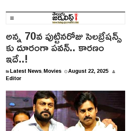
అన్న 70వ పుట్టినరోజు సెలబ్రేషన్స్
కు దూరంగా పవన్.. కారణం
ఇదే..!
Latest News
Movies
August 22, 2025
,
Editor