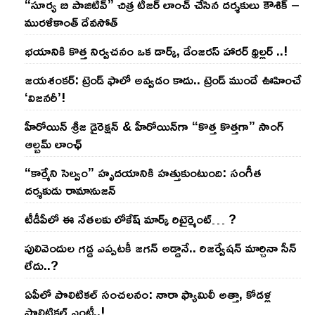
“సూర్య బి పాజిటివ్” చిత్ర టీజర్ లాంచ్ చేసిన‌ దర్శకులు కౌశిక్ –
మురళీకాంత్ దేవసోత్
భయానికి కొత్త నిర్వచనం ఒక డార్క్, డేంజరస్ హారర్ థ్రిల్లర్ ..!
జయశంకర్: ట్రెండ్‌ ఫాలో అవ్వడం కాదు.. ట్రెండ్‌ ముందే ఊహించే
‘విజనరీ’!
హీరోయిన్ శ్రీజ డైరెక్ష‌న్ & హీరోయిన్‌గా “కొత్త కొత్తగా” సాంగ్
ఆల్బమ్ లాంఛ్
“కార్మేని సెల్వం” హృదయానికి హత్తుకుంటుంది: సంగీత
దర్శకుడు రామానుజన్
టీడీపీలో ఈ నేత‌ల‌కు లోకేష్ మార్క్ రిటైర్మెంట్‌… ?
పులివెందుల గ‌డ్డ ఎప్ప‌ట‌కీ జ‌గ‌న్ అడ్డానే.. రిజ‌ర్వేష‌న్ మార్చినా సీన్
లేదు..?
ఏపీలో పొలిటిక‌ల్ సంచ‌ల‌నం: నారా ఫ్యామిలీ అత్తా, కోడ‌ళ్ల
పొలిటికల్ ఎంట్రీ..!