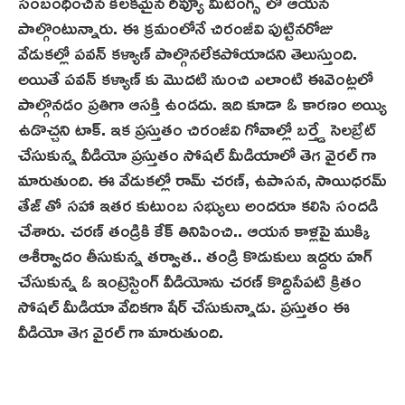
సంబంధించిన కీలకమైన రివ్యూ మీటింగ్స్ లో ఆయన
పాల్గొంటున్నారు. ఈ క్ర‌మంలోనే చిరంజీవి పుట్టినరోజు
వేడుకల్లో పవన్ కళ్యాణ్ పాల్గొనలేకపోయాడని తెలుస్తుంది.
అయితే పవన్ కళ్యాణ్ కు మొదటి నుంచి ఎలాంటి ఈవెంట్లలో
పాల్గొనడం ప్రతిగా ఆసక్తి ఉండదు. ఇది కూడా ఓ కార‌ణం అయ్యి
ఉడొచ్చ‌ని టాక్‌. ఇక ప్రస్తుతం చిరంజీవి గోవాల్లో బర్త్డే సెలబ్రేట్
చేసుకున్న వీడియో ప్రస్తుతం సోషల్ మీడియాలో తెగ వైరల్ గా
మారుతుంది. ఈ వేడుకల్లో రామ్ చరణ్, ఉపాసన, సాయిధరమ్
తేజ్ తో సహా ఇతర కుటుంబ సభ్యులు అందరూ కలిసి సందడి
చేశారు. చ‌ర‌ణ్‌ తండ్రికి కేక్ తినిపించి.. ఆయన కాళ్లపై ముక్కి
ఆశీర్వాదం తీసుకున్న తర్వాత.. తండ్రి కొడుకులు ఇద్దరు హగ్
చేసుకున్న ఓ ఇంట్రెస్టింగ్ వీడియోను చరణ్ కొద్దిసేపటి క్రితం
సోషల్ మీడియా వేదికగా షేర్ చేసుకున్నాడు. ప్రస్తుతం ఈ
వీడియో తెగ వైరల్ గా మారుతుంది.