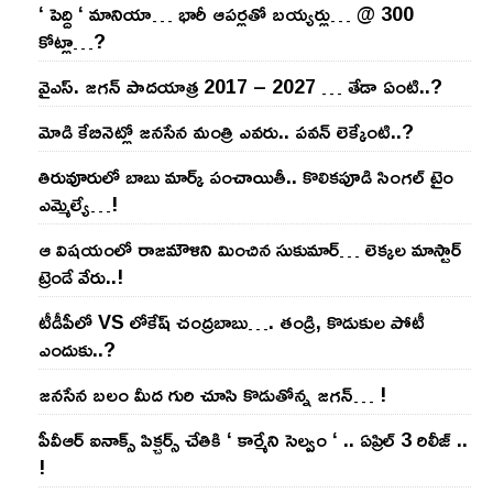
‘ పెద్ది ‘ మానియా… భారీ ఆప‌ర్ల‌తో బ‌య్య‌ర్లు… @ 300
కోట్లా…?
వైఎస్‌. జ‌గ‌న్ పాద‌యాత్ర 2017 – 2027 … తేడా ఏంటి..?
మోడి కేబినెట్లో జ‌నసేన మంత్రి ఎవ‌రు.. ప‌వ‌న్ లెక్కేంటి..?
తిరువూరులో బాబు మార్క్ పంచాయితీ.. కొలిక‌పూడి సింగ‌ల్ టైం
ఎమ్మెల్యే…!
ఆ విష‌యంలో రాజ‌మౌళిని మించిన సుకుమార్‌… లెక్క‌ల మాస్టార్
ట్రెండే వేరు..!
టీడీపీలో VS లోకేష్ చంద్ర‌బాబు…. తండ్రి, కొడుకుల పోటీ
ఎందుకు..?
జ‌న‌సేన బ‌లం మీద గురి చూసి కొడుతోన్న జ‌గ‌న్‌… !
పీవీఆర్ ఐనాక్స్ పిక్చర్స్ చేతికి ‘ కార్మేని సెల్వం ‘ .. ఏప్రిల్ 3 రిలీజ్ ..
!