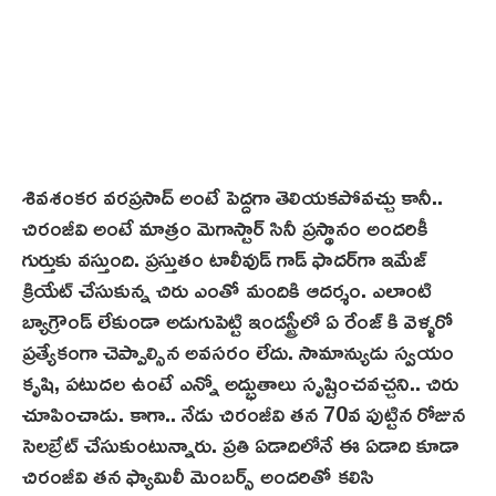
శివశంకర వరప్రసాద్ అంటే పెద్దగా తెలియకపోవచ్చు కానీ..
చిరంజీవి అంటే మాత్రం మెగాస్టార్ సినీ ప్రస్థానం అందరికీ
గుర్తుకు వస్తుంది. ప్రస్తుతం టాలీవుడ్ గాడ్ ఫాదర్‌గా ఇమేజ్
క్రియేట్ చేసుకున్న చిరు ఎంతో మందికి ఆదర్శం. ఎలాంటి
బ్యాగ్రౌండ్ లేకుండా అడుగుపెట్టి ఇండస్ట్రీలో ఏ రేంజ్ కి వెళ్ళ‌రో
ప్రత్యేకంగా చెప్పాల్సిన అవసరం లేదు. సామాన్యుడు స్వ‌యం
కృషి, ప‌టుద‌ల ఉంటే ఎన్నో అద్భుతాలు సృష్టించవచ్చని.. చిరు
చూపించాడు. కాగా.. నేడు చిరంజీవి తన 70వ‌ పుట్టిన రోజున
సెలబ్రేట్ చేసుకుంటున్నారు. ప్రతి ఏడాదిలోనే ఈ ఏడాది కూడా
చిరంజీవి తన ఫ్యామిలీ మెంబర్స్ అందరితో కలిసి