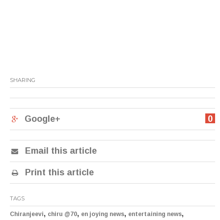
SHARING
Google+
0
Email this article
Print this article
TAGS
,
,
,
,
Chiranjeevi
chiru @70
en joying news
entertaining news