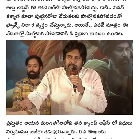
అల్లు అర్జున్ ఈ ఈవెంట్‌లో పాల్గొనక‌పోవచ్చు. కానీ.. పవన్
కళ్యాణ్ కూడా పుట్టినరోజు వేడుకలకు పాల్గొనక‌పోవ‌డంతో
ఫ్యాన్స్ నిరాశ వ్యక్తం చేస్తున్నారు. అయితే.. పవన్ మాత్రం ఈ
వేడుకల్లో పాల్గొనక పోవడానికి ఓ ప్రధాన కారణం ఉందట.
ప్రస్తుతం ఆయన మంగళగిరిలోని తన క్యాంప్ ఆఫీస్ లో విధులు
నిర్వహిస్తూ బిజీగా గ‌డుపుతున్నారు. తన శాఖలకు