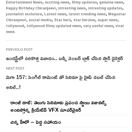
,
,
,
,
Entertainment News
exciting news
filmy updates
genuine news
,
,
,
Happy Birthday Chiranjeevi
intresting news
intresting updates
,
,
,
journalist excluisve
Latest news
latest trending news
Megastar
,
,
,
,
,
Chiranjeevi
social media
Star hero
star heroine
super news
,
,
,
tollywood
tollywood filmy updated news
very useful news
viral
news
Post
ఇండస్ట్రీలో సరికొత్త వివాదం.. బన్నీ నెంబర్ బ్లాక్ చేసిన స్టార్ డైరెక్టర్
navigation
మెగా 157: సింగిల్ కామెంట్ తో సినిమా పై హైప్ డబల్ చేసిన
అనిల్..!
రాంజీ డాట్: తెలుగు సినిమాకు ప్రపంచ స్థాయి విజువల్స్
అందిస్తోన్న క్రియేటివ్ VFX సూపర్‌వైజర్
చిన్న హీరో – పెద్ద సహాయం