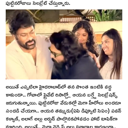
పుట్టినరోజులు సెలబ్రేట్ చేస్తున్నారు.
అయితే ఎప్పటిలా హైదరాబాద్‌లో తన సొంత ఇంటికి వద్ద
కాకుండా.. గోవాలో ప్రైవేట్ రిసార్ట్లో ఆయన బర్త్డే సెలబ్రేషన్స్
జరుగుతున్నాయి. పుట్టినరోజు వేడుకల్లో మెగా హీరోలు అందరూ
సంద‌డి చేయ‌గా.. ఆయ‌న త‌మ్ముడు(ఏపి డిప్యూటి సిఏం) పవన్
కళ్యాణ్, అలాగే అల్లు అర్జున్ పాల్గొనకపోవడం హాట్‌ టాపిక్‌గా
మారింది. అయితే.. మెగా వెర్సెస్ అల్లు వివాదాల కారణంగా..