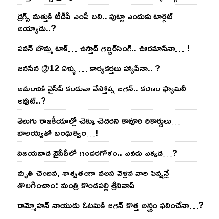
డ్రగ్స్ మత్తుకి టీడీపీ ఎంపీ బలి.. పుట్టా ఎందుకు టార్గెట్
అయ్యాడు..?
ప‌వ‌న్ బొమ్మ టాక్‌… ఉస్తాద్ గ‌బ్బ‌ర్‌సింగ్‌.. ఊర‌మాసేనా… !
జనసేన @12 ఏళ్ళు … కార్యకర్తలు హ్యాపీనా.. ?
ఆమంచికి వైసీపీ కండువా వేస్తోన్న జ‌గ‌న్‌.. క‌ర‌ణం ఫ్యామిలీ
అవుట్‌..?
తెలుగు రాజ‌కీయాల్లో చెక్కు చెద‌ర‌ని కావూరి రికార్డులు…
బాల‌య్యతో బంధుత్వం…!
విజ‌య‌వాడ వైసీపీలో గంద‌ర‌గోళం.. ఎవ‌రు ఎక్క‌డ‌…?
మృతి చెందిన, శాశ్వతంగా వలస వెళ్లిన వారి పెన్ష‌న్లే
తొల‌గించాం: మంత్రి కొండపల్లి శ్రీనివాస్
రామ్మోహ‌న్ నాయుడు ఓట‌మికి జ‌గ‌న్ కొత్త అస్త్రం ఫ‌లించేనా…?