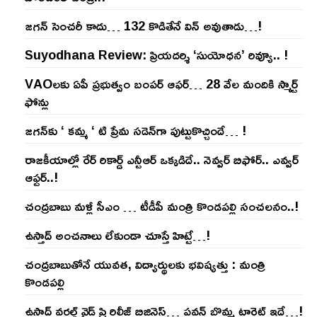
జ‌గ‌న్ సెంచ‌రీ కాదు… 132 కొడితేనే విన్ అవుతాడు…!
Suyodhana Review: ప్రియదర్శి ‘సుయోధన’ రివ్యూ.. !
VAOల‌కు ఏపీ ప్ర‌భుత్వం బంప‌ర్ ఆఫ‌ర్‌… 28 వేల మందికి స్మార్ట్
ఫోన్లు
జ‌గ‌న్‌కు ‘ క‌మ్మ ‘ టి ప్రేమ స‌డెన్‌గా పుట్టుకొచ్చిందే… !
రాజ‌కీయాల్లో రేర్ రికార్డ్ ఎన్టీఆర్ ఒక్క‌డిదే.. నెవ్వ‌ర్ బిఫోర్‌.. ఎవ్వ‌ర్
ఆఫ్ట‌ర్‌..!
చంద్ర‌బాబు మ‌ళ్లీ సీఎం … టీడీపీ మంత్రి కొండ‌ప‌ల్లి సంచ‌ల‌నం..!
ఉస్తాద్ అంచ‌నాలు లేకుండా చూస్తే హిట్టే…!
చంద్ర‌బాబుతోనే యువ‌త‌, విద్యార్థుల‌కు భ‌విష్య‌త్తు : మంత్రి
కొండ‌ప‌ల్లి
ఉస్తాద్ వ‌ర‌ల్డ్ వైడ్ ప్రి రిలీజ్ బిజినెస్‌… ప‌వ‌న్ బొమ్మ టార్గెట్ ఇదే…!