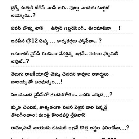
డ్రగ్స్ మత్తుకి టీడీపీ ఎంపీ బలి.. పుట్టా ఎందుకు టార్గెట్
అయ్యాడు..?
ప‌వ‌న్ బొమ్మ టాక్‌… ఉస్తాద్ గ‌బ్బ‌ర్‌సింగ్‌.. ఊర‌మాసేనా… !
జనసేన @12 ఏళ్ళు … కార్యకర్తలు హ్యాపీనా.. ?
ఆమంచికి వైసీపీ కండువా వేస్తోన్న జ‌గ‌న్‌.. క‌ర‌ణం ఫ్యామిలీ
అవుట్‌..?
తెలుగు రాజ‌కీయాల్లో చెక్కు చెద‌ర‌ని కావూరి రికార్డులు…
బాల‌య్యతో బంధుత్వం…!
విజ‌య‌వాడ వైసీపీలో గంద‌ర‌గోళం.. ఎవ‌రు ఎక్క‌డ‌…?
మృతి చెందిన, శాశ్వతంగా వలస వెళ్లిన వారి పెన్ష‌న్లే
తొల‌గించాం: మంత్రి కొండపల్లి శ్రీనివాస్
రామ్మోహ‌న్ నాయుడు ఓట‌మికి జ‌గ‌న్ కొత్త అస్త్రం ఫ‌లించేనా…?