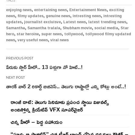
TAGS
,
,
,
enjoying news
entertaining news
Entertainment News
exciting
,
,
,
,
news
filmy updates
genuine news
intresting news
intresting
,
,
,
,
updates
journalist excluisve
Latest news
latest trending news
,
,
,
,
Samantha
Samantha tralala
Shubham movie
social media
Star
,
,
,
,
hero
star heroine
super news
tollywood
tollywood filmy updated
,
,
news
very useful news
viral news
Post
పేరుకు స్టార్ హీరో.. 13 ఏళ్లుగా నో హిట్..!
navigation
తారక్ వార్ 2 రికార్డ్ బిజినెస్.. తెలుగు రాష్ట్రాల్లో ఎన్ని కోట్లు అంటే..!
రాంజీ డాట్: తెలుగు సినిమాకు ప్రపంచ స్థాయి విజువల్స్
అందిస్తోన్న క్రియేటివ్ VFX సూపర్‌వైజర్
చిన్న హీరో – పెద్ద సహాయం
“సూర్య బి పాజిటివ్” చిత్ర టీజర్ లాంచ్ చేసిన‌ దర్శకులు కౌశిక్ –