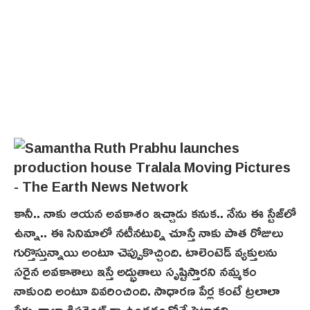
కానీ.. నాకు ఆయన అవకాశం ఇచ్చాడు కనుక.. నేను ఈ స్టేజ్‌లో
ఉన్నా.. ఈ సినిమాలో నటీనటుల్ని చూస్తే నాకు పాత రోజులు
గుర్తొస్తున్నాయి అంటూ చెప్పుకొచ్చింది. టాలెంటెడ్ వ్యక్తులను
సరైన అవకాశాలు ఇస్తే అద్భుతాలు సృష్టిస్తారని నమ్మకం
నాకుంది అంటూ వివరించింది. సాధారణ పేర్ల కంటే ట్రలాలా
పేరు చాలా డిఫరెంట్ గా ఉండడంతోనే పెట్టానని