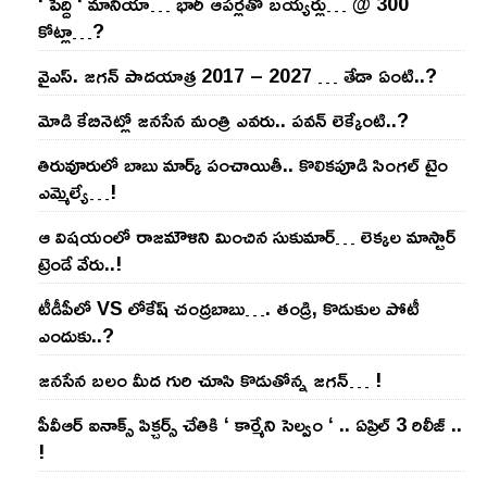
‘ పెద్ది ‘ మానియా… భారీ ఆప‌ర్ల‌తో బ‌య్య‌ర్లు… @ 300
కోట్లా…?
వైఎస్‌. జ‌గ‌న్ పాద‌యాత్ర 2017 – 2027 … తేడా ఏంటి..?
మోడి కేబినెట్లో జ‌నసేన మంత్రి ఎవ‌రు.. ప‌వ‌న్ లెక్కేంటి..?
తిరువూరులో బాబు మార్క్ పంచాయితీ.. కొలిక‌పూడి సింగ‌ల్ టైం
ఎమ్మెల్యే…!
ఆ విష‌యంలో రాజ‌మౌళిని మించిన సుకుమార్‌… లెక్క‌ల మాస్టార్
ట్రెండే వేరు..!
టీడీపీలో VS లోకేష్ చంద్ర‌బాబు…. తండ్రి, కొడుకుల పోటీ
ఎందుకు..?
జ‌న‌సేన బ‌లం మీద గురి చూసి కొడుతోన్న జ‌గ‌న్‌… !
పీవీఆర్ ఐనాక్స్ పిక్చర్స్ చేతికి ‘ కార్మేని సెల్వం ‘ .. ఏప్రిల్ 3 రిలీజ్ ..
!