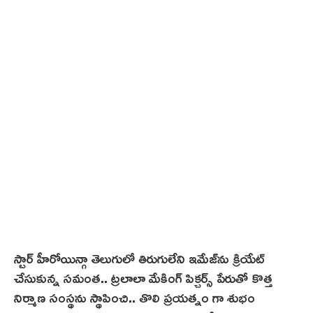
స్టార్ హీరోయిన్గా తెలుగులో తిరుగులేని ఇమేజ్‌ను క్రియేట్
చేసుకున్న సమంత.. ట్రలాలా మేకింగ్ పిక్చర్స్ పేరుతో కొత్త
నిర్మాణ సంస్థను స్థాపించి.. తొలి ప్రయత్నం గా శుభం