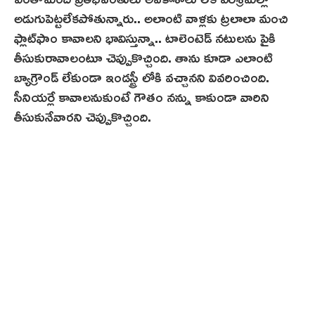
అడుగుపెట్టలేకపోతున్నారు.. అలాంటి వాళ్లకు ట్ర‌లాలా మంచి
ఫ్లాట్‌ఫాం కావాలని భావిస్తున్నా.. టాలెంటెడ్ నటులను పైకి
తీసుకురావాలంటూ చెప్పుకొచ్చింది. తాను కూడా ఎలాంటి
బ్యాగ్రౌండ్ లేకుండా ఇండస్ట్రీ లోకి వచ్చానని వివరించింది.
సీనియర్లే కావాలనుకుంటే గౌతం నన్ను కాకుండా వారిని
తీసుకునేవార‌ని చెప్పుకొచ్చింది.