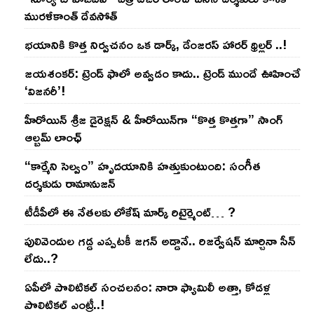
మురళీకాంత్ దేవసోత్
భయానికి కొత్త నిర్వచనం ఒక డార్క్, డేంజరస్ హారర్ థ్రిల్లర్ ..!
జయశంకర్: ట్రెండ్‌ ఫాలో అవ్వడం కాదు.. ట్రెండ్‌ ముందే ఊహించే
‘విజనరీ’!
హీరోయిన్ శ్రీజ డైరెక్ష‌న్ & హీరోయిన్‌గా “కొత్త కొత్తగా” సాంగ్
ఆల్బమ్ లాంఛ్
“కార్మేని సెల్వం” హృదయానికి హత్తుకుంటుంది: సంగీత
దర్శకుడు రామానుజన్
టీడీపీలో ఈ నేత‌ల‌కు లోకేష్ మార్క్ రిటైర్మెంట్‌… ?
పులివెందుల గ‌డ్డ ఎప్ప‌ట‌కీ జ‌గ‌న్ అడ్డానే.. రిజ‌ర్వేష‌న్ మార్చినా సీన్
లేదు..?
ఏపీలో పొలిటిక‌ల్ సంచ‌ల‌నం: నారా ఫ్యామిలీ అత్తా, కోడ‌ళ్ల
పొలిటికల్ ఎంట్రీ..!