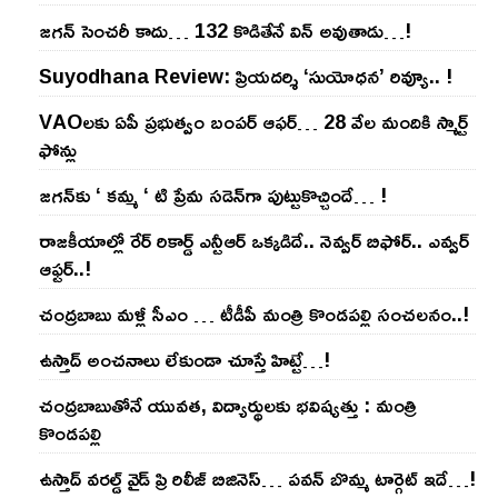
జ‌గ‌న్ సెంచ‌రీ కాదు… 132 కొడితేనే విన్ అవుతాడు…!
Suyodhana Review: ప్రియదర్శి ‘సుయోధన’ రివ్యూ.. !
VAOల‌కు ఏపీ ప్ర‌భుత్వం బంప‌ర్ ఆఫ‌ర్‌… 28 వేల మందికి స్మార్ట్
ఫోన్లు
జ‌గ‌న్‌కు ‘ క‌మ్మ ‘ టి ప్రేమ స‌డెన్‌గా పుట్టుకొచ్చిందే… !
రాజ‌కీయాల్లో రేర్ రికార్డ్ ఎన్టీఆర్ ఒక్క‌డిదే.. నెవ్వ‌ర్ బిఫోర్‌.. ఎవ్వ‌ర్
ఆఫ్ట‌ర్‌..!
చంద్ర‌బాబు మ‌ళ్లీ సీఎం … టీడీపీ మంత్రి కొండ‌ప‌ల్లి సంచ‌ల‌నం..!
ఉస్తాద్ అంచ‌నాలు లేకుండా చూస్తే హిట్టే…!
చంద్ర‌బాబుతోనే యువ‌త‌, విద్యార్థుల‌కు భ‌విష్య‌త్తు : మంత్రి
కొండ‌ప‌ల్లి
ఉస్తాద్ వ‌ర‌ల్డ్ వైడ్ ప్రి రిలీజ్ బిజినెస్‌… ప‌వ‌న్ బొమ్మ టార్గెట్ ఇదే…!