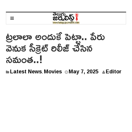
ట్రలాలా అందుకే పెట్టా.. పేరు
వెనుక సీక్రెట్ రిలీజ్ చేసిన
సమంత..!
Latest News
Movies
May 7, 2025
Editor
,