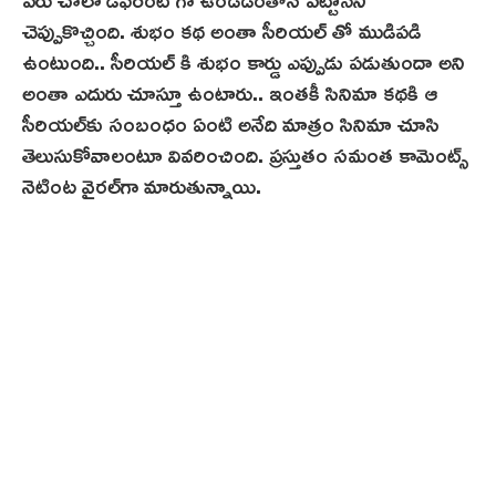
చెప్పుకొచ్చింది. శుభం క‌థ‌ అంతా సీరియల్ తో ముడిపడి
ఉంటుంది.. సీరియల్ కి శుభం కార్డు ఎప్పుడు పడుతుందా అని
అంతా ఎదురు చూస్తూ ఉంటారు.. ఇంతకీ సినిమా కథకి ఆ
సీరియల్‌కు సంబంధం ఏంటి అనేది మాత్రం సినిమా చూసి
తెలుసుకోవాలంటూ వివరించింది. ప్రస్తుతం సమంత కామెంట్స్
నెటింట వైరల్‌గా మారుతున్నాయి.