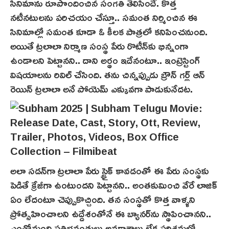
సినిమాను రూపొందించిన సంగతి తెలిసిందే. కొత్త
నటీనటులను పరిచయం చేస్తూ.. సమంత నిర్మించిన ఈ
సినిమాల్లో సమంత కూడా ఓ కీలక పాత్రలో కనిపించనుంది.
అయితే ట్రలాలా నిర్మాణ సంస్థ పేరు రొటీన్‌కు భిన్నంగా
ఉండాలని పెట్టానని.. దాని అర్థం ఇదేనంటూ.. ఇంట్రెస్టింగ్
విషయాలను రివిల్ చేసింది. తను చిన్నప్పుడు బ్రౌన్ గర్ల్ ఆన్
రెయిన్ ట్ర‌లాలా అనే పోయెమ్ ఎక్కువగా పాడుకునేద‌ట‌.
అలా సడన్‌గా ట్రలాలా పేరు స్ట్రైక్ కావడంతో ఈ పేరు సంస్థకు
పెడితే క్రేజీగా ఉంటుందని పెట్టానని.. అంతకుమించి వేరే లాజిక్
ఏం లేదంటూ చెప్పుకొచ్చింది. తన సంస్థతో కొత్త వాళ్ళని
ప్రోత్సహించాలని ఉద్దేశంతోనే ఈ బ్యానర్‌ను స్థాపించాన‌ని..
ఎంతోమంది ప్రతిభవంతులు అవకాశాలు లేక పరిశ్రమల్లో