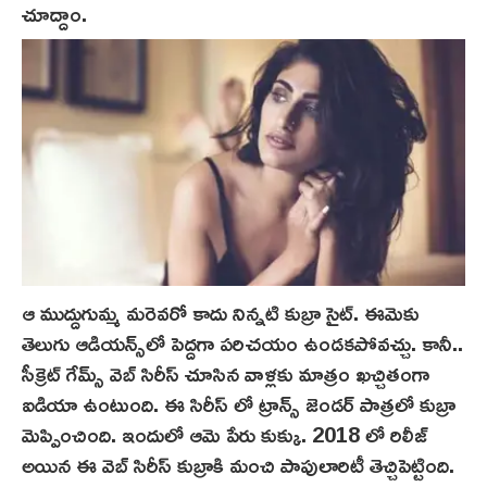
చూద్దాం.
ఆ ముద్దుగుమ్మ మరెవరో కాదు నిన్నటి కుబ్రా సైట్. ఈమెకు
తెలుగు ఆడియన్స్‌లో పెద్దగా పరిచయం ఉండకపోవచ్చు. కానీ..
సీక్రెట్ గేమ్స్ వెబ్ సిరీస్ చూసిన వాళ్లకు మాత్రం ఖచ్చితంగా
ఐడియా ఉంటుంది. ఈ సిరీస్ లో ట్రాన్స్ జెండర్ పాత్రలో కుబ్రా
మెప్పించింది. ఇందులో ఆమె పేరు కుక్కు. 2018 లో రిలీజ్
అయిన ఈ వెబ్ సిరీస్ కుబ్రాకి మంచి పాపులారిటీ తెచ్చిపెట్టింది.