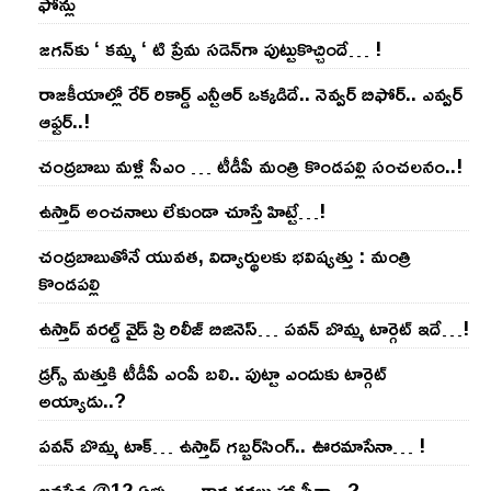
ఫోన్లు
జ‌గ‌న్‌కు ‘ క‌మ్మ ‘ టి ప్రేమ స‌డెన్‌గా పుట్టుకొచ్చిందే… !
రాజ‌కీయాల్లో రేర్ రికార్డ్ ఎన్టీఆర్ ఒక్క‌డిదే.. నెవ్వ‌ర్ బిఫోర్‌.. ఎవ్వ‌ర్
ఆఫ్ట‌ర్‌..!
చంద్ర‌బాబు మ‌ళ్లీ సీఎం … టీడీపీ మంత్రి కొండ‌ప‌ల్లి సంచ‌ల‌నం..!
ఉస్తాద్ అంచ‌నాలు లేకుండా చూస్తే హిట్టే…!
చంద్ర‌బాబుతోనే యువ‌త‌, విద్యార్థుల‌కు భ‌విష్య‌త్తు : మంత్రి
కొండ‌ప‌ల్లి
ఉస్తాద్ వ‌ర‌ల్డ్ వైడ్ ప్రి రిలీజ్ బిజినెస్‌… ప‌వ‌న్ బొమ్మ టార్గెట్ ఇదే…!
డ్రగ్స్ మత్తుకి టీడీపీ ఎంపీ బలి.. పుట్టా ఎందుకు టార్గెట్
అయ్యాడు..?
ప‌వ‌న్ బొమ్మ టాక్‌… ఉస్తాద్ గ‌బ్బ‌ర్‌సింగ్‌.. ఊర‌మాసేనా… !
జనసేన @12 ఏళ్ళు … కార్యకర్తలు హ్యాపీనా.. ?