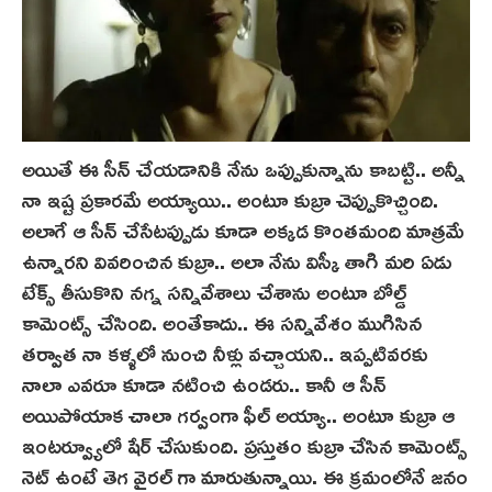
అయితే ఈ సీన్ చేయడానికి నేను ఒప్పుకున్నాను కాబట్టి.. అన్నీ
నా ఇష్ట ప్రకారమే అయ్యాయి.. అంటూ కుబ్రా చెప్పుకొచ్చింది.
అలాగే ఆ సీన్‌ చేసేటప్పుడు కూడా అక్కడ కొంతమంది మాత్రమే
ఉన్నారని వివరించిన కుబ్రా.. అలా నేను విస్కీ తాగి మరి ఏడు
టేక్స్ తీసుకొని నగ్న సన్నివేశాలు చేశాను అంటూ బోల్డ్
కామెంట్స్ చేసింది. అంతేకాదు.. ఈ సన్నివేశం ముగిసిన
తర్వాత నా కళ్ళలో నుంచి నీళ్లు వచ్చాయని.. ఇప్పటివరకు
నాలా ఎవరూ కూడా నటించి ఉండరు.. కానీ ఆ సీన్
అయిపోయాక చాలా గర్వంగా ఫీల్ అయ్యా.. అంటూ కుబ్రా ఆ
ఇంటర్వ్యూలో షేర్ చేసుకుంది. ప్రస్తుతం కుబ్రా చేసిన కామెంట్స్
నెట్ ఉంటే తెగ వైరల్ గా మారుతున్నాయి. ఈ క్రమంలోనే జనం