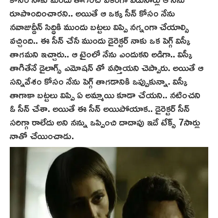
రూపొందించారని.. అయితే ఆ ఒక్క సీన్ కోసం నేను
నవాజుద్దీన్ సిద్ధికి ముందు బట్టలు విప్పి నగ్నంగా చేయాల్సి
వచ్చింది.. ఈ సీన్ చేసే ముందు డైరెక్టర్ నాకు ఒక పెగ్గ్‌ విస్కీ
తాగమని ఇచ్చారు.. ఆ టైంలో నేను ఎందుకని అడిగా.. విస్కీ
తాగితేనే డైలాగ్స్ ఎమోషన్ తో వస్తాయని చెప్పారు. అయితే ఆ
సన్నివేశం కోసం నేను పెగ్గ్‌ తాగడానికి ఒప్పుకున్నా. విస్కీ
తాగాకా బట్టలు విప్పి ఏ అమ్మాయి కూడా చేయని.. నటించని
ఓ సీన్ చేశా. అయితే ఈ సీన్ అయిపోయాక.. డైరెక్టర్ సీన్
సరిగ్గా రాలేదు అని నన్ను ఒప్పించి దాదాపు ఇదే టేక్స్‌ 7సార్లు
నాతో చేయించాడు.