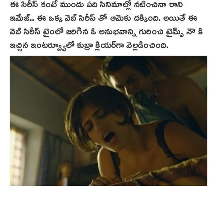
ఈ సిరీస్‌ కంటే ముందు పది సినిమాల్లో నటించినా రాని
ఇమేజ్.. ఈ ఒక్క వెబ్ సిరీస్ తో ఆమెకు దక్కింది. అయితే ఈ
వెబ్ సిరీస్ టైంలో జరిగిన ఓ అనుభవాన్ని గురించి టైమ్స్ నౌ కి
ఇచ్చిన ఇంటర్వ్యూలో కుబ్రా క్లియర్‌గా వెల్లడించింది.