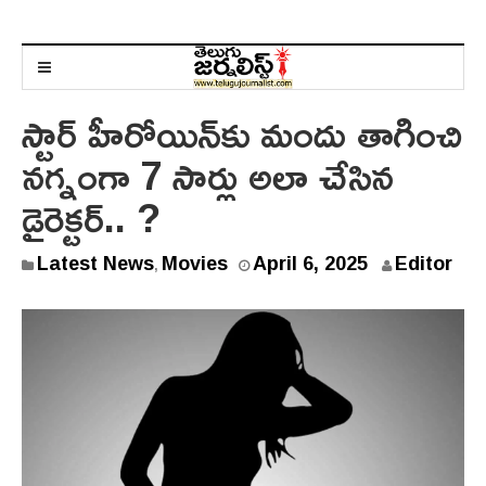
స్టార్ హీరోయిన్‌కు మందు తాగించి
నగ్నంగా 7 సార్లు అలా చేసిన
డైరెక్టర్.. ?
Latest News
Movies
April 6, 2025
Editor
,