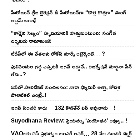
హీరోయిన్ శ్రీజ డైరెక్ష‌న్ & హీరోయిన్‌గా “కొత్త కొత్తగా” సాంగ్
ఆల్బమ్ లాంఛ్
“కార్మేని సెల్వం” హృదయానికి హత్తుకుంటుంది: సంగీత
దర్శకుడు రామానుజన్
టీడీపీలో ఈ నేత‌ల‌కు లోకేష్ మార్క్ రిటైర్మెంట్‌… ?
పులివెందుల గ‌డ్డ ఎప్ప‌ట‌కీ జ‌గ‌న్ అడ్డానే.. రిజ‌ర్వేష‌న్ మార్చినా సీన్
లేదు..?
ఏపీలో పొలిటిక‌ల్ సంచ‌ల‌నం: నారా ఫ్యామిలీ అత్తా, కోడ‌ళ్ల
పొలిటికల్ ఎంట్రీ..!
జ‌గ‌న్ సెంచ‌రీ కాదు… 132 కొడితేనే విన్ అవుతాడు…!
Suyodhana Review: ప్రియదర్శి ‘సుయోధన’ రివ్యూ.. !
VAOల‌కు ఏపీ ప్ర‌భుత్వం బంప‌ర్ ఆఫ‌ర్‌… 28 వేల మందికి స్మార్ట్