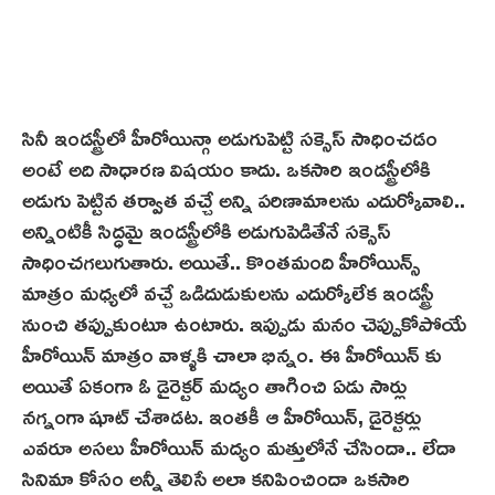
సినీ ఇండస్ట్రీలో హీరోయిన్గా అడుగుపెట్టి సక్సెస్ సాధించడం
అంటే అది సాధారణ విషయం కాదు. ఒకసారి ఇండస్ట్రీలోకి
అడుగు పెట్టిన తర్వాత వచ్చే అన్ని పరిణామాలను ఎదుర్కోవాలి..
అన్నింటికీ సిద్ధమై ఇండస్ట్రీలోకి అడుగుపెడితేనే సక్సెస్
సాధించగలుగుతారు. అయితే.. కొంతమంది హీరోయిన్స్
మాత్రం మధ్యలో వచ్చే ఒడిదుడుకులను ఎదుర్కోలేక ఇండస్ట్రీ
నుంచి తప్పుకుంటూ ఉంటారు. ఇప్పుడు మనం చెప్పుకోపోయే
హీరోయిన్ మాత్రం వాళ్ళ‌కి చాలా భిన్నం. ఈ హీరోయిన్ కు
అయితే ఏకంగా ఓ డైరెక్టర్ మద్యం తాగించి ఏడు సార్లు
నగ్నంగా షూట్ చేశాడట. ఇంతకీ ఆ హీరోయిన్, డైరెక్టర్లు
ఎవరూ అసలు హీరోయిన్ మద్యం మత్తులోనే చేసిందా.. లేదా
సినిమా కోసం అన్నీ తెలిసే అలా కనిపించిందా ఒకసారి