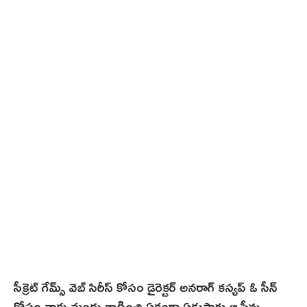
సీక్రెట్ గేమ్స్ వెబ్ సిరీస్ కోసం డైరెక్టర్ అనరాగ్ కస్య‌ప్ ఓ సీన్‌
కోసం నాకు మందు తాగించి ఏకంగా ఏడుసార్లు ఆ సీను