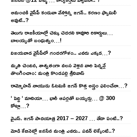
ఆమంచికి వైసీపీ కండువా వేస్తోన్న జ‌గ‌న్‌.. క‌ర‌ణం ఫ్యామిలీ
అవుట్‌..?
తెలుగు రాజ‌కీయాల్లో చెక్కు చెద‌ర‌ని కావూరి రికార్డులు…
బాల‌య్యతో బంధుత్వం…!
విజ‌య‌వాడ వైసీపీలో గంద‌ర‌గోళం.. ఎవ‌రు ఎక్క‌డ‌…?
మృతి చెందిన, శాశ్వతంగా వలస వెళ్లిన వారి పెన్ష‌న్లే
తొల‌గించాం: మంత్రి కొండపల్లి శ్రీనివాస్
రామ్మోహ‌న్ నాయుడు ఓట‌మికి జ‌గ‌న్ కొత్త అస్త్రం ఫ‌లించేనా…?
‘ పెద్ది ‘ మానియా… భారీ ఆప‌ర్ల‌తో బ‌య్య‌ర్లు… @ 300
కోట్లా…?
వైఎస్‌. జ‌గ‌న్ పాద‌యాత్ర 2017 – 2027 … తేడా ఏంటి..?
మోడి కేబినెట్లో జ‌నసేన మంత్రి ఎవ‌రు.. ప‌వ‌న్ లెక్కేంటి..?