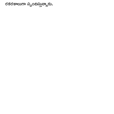
రకరకాలుగా స్పందిస్తున్నారు.