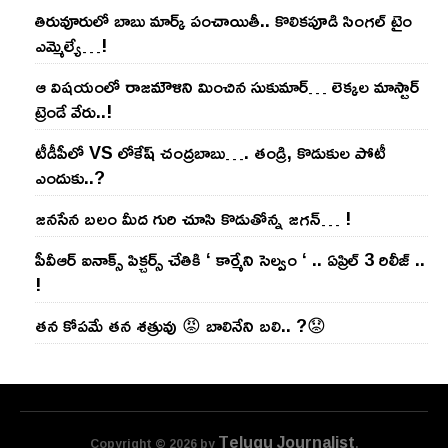
తిరువూరులో బాబు మార్క్ పంచాయితీ.. కొలిక‌పూడి సింగ‌ల్ టైం
ఎమ్మెల్యే…!
ఆ విష‌యంలో రాజ‌మౌళిని మించిన సుకుమార్‌… లెక్క‌ల మాస్టార్
ట్రెండే వేరు..!
టీడీపీలో VS లోకేష్ చంద్ర‌బాబు…. తండ్రి, కొడుకుల పోటీ
ఎందుకు..?
జ‌న‌సేన బ‌లం మీద గురి చూసి కొడుతోన్న జ‌గ‌న్‌… !
పీవీఆర్ ఐనాక్స్ పిక్చర్స్ చేతికి ‘ కార్మేని సెల్వం ‘ .. ఏప్రిల్ 3 రిలీజ్ ..
!
తన కోపమే తన శత్రువు 😡 బాలినేని బలి.. ?😟
Telugu Journalist
Copyright © 2026 by
.