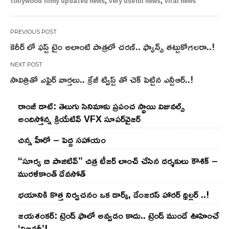
,
,
tollywood filmy updated news
very useful news
viral news
Post
కెరీర్ లో ఫస్ట్ టైం అలాంటి పాత్రలో చరణ్.. ఫ్యాన్స్ తట్టుకోగలరా..!
navigation
సావిత్రితో ఎఫైర్ వార్తలు.. క్రేజీ ట్విస్ట్ తో చెక్ పెట్టిన ఎన్టీఆర్..!
రాంజీ డాట్: తెలుగు సినిమాకు ప్రపంచ స్థాయి విజువల్స్
అందిస్తోన్న క్రియేటివ్ VFX సూపర్‌వైజర్
చిన్న హీరో – పెద్ద సహాయం
“సూర్య బి పాజిటివ్” చిత్ర టీజర్ లాంచ్ చేసిన‌ దర్శకులు కౌశిక్ –
మురళీకాంత్ దేవసోత్
భయానికి కొత్త నిర్వచనం ఒక డార్క్, డేంజరస్ హారర్ థ్రిల్లర్ ..!
జయశంకర్: ట్రెండ్‌ ఫాలో అవ్వడం కాదు.. ట్రెండ్‌ ముందే ఊహించే
‘విజనరీ’!