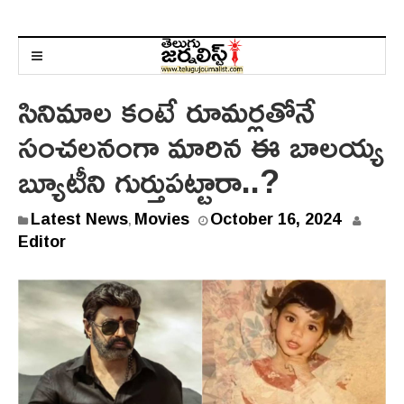
సినిమాల కంటే రూమర్లతోనే
సంచలనంగా మారిన ఈ బాలయ్య
బ్యూటీని గుర్తుపట్టారా..?
Latest News
Movies
October 16, 2024
,
Editor