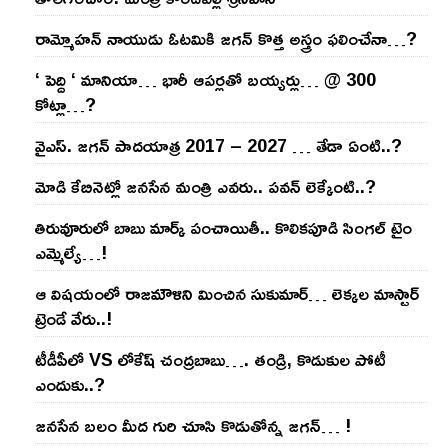
రామ్మోహ‌న్ నాయుడు ఓట‌మికి జ‌గ‌న్ కొత్త అస్త్రం ఫ‌లించేనా…?
‘ పెద్ది ‘ మానియా… భారీ ఆప‌ర్ల‌తో బ‌య్య‌ర్లు… @ 300
కోట్లా…?
వైఎస్‌. జ‌గ‌న్ పాద‌యాత్ర 2017 – 2027 … తేడా ఏంటి..?
మోడి కేబినెట్లో జ‌నసేన మంత్రి ఎవ‌రు.. ప‌వ‌న్ లెక్కేంటి..?
తిరువూరులో బాబు మార్క్ పంచాయితీ.. కొలిక‌పూడి సింగ‌ల్ టైం
ఎమ్మెల్యే…!
ఆ విష‌యంలో రాజ‌మౌళిని మించిన సుకుమార్‌… లెక్క‌ల మాస్టార్
ట్రెండే వేరు..!
టీడీపీలో VS లోకేష్ చంద్ర‌బాబు…. తండ్రి, కొడుకుల పోటీ
ఎందుకు..?
జ‌న‌సేన బ‌లం మీద గురి చూసి కొడుతోన్న జ‌గ‌న్‌… !