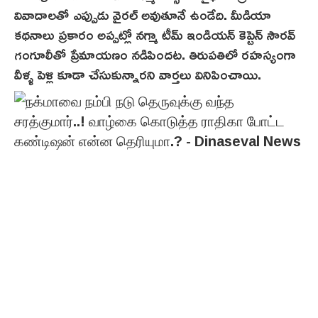
వివాదాలతో ఎప్పుడు వైరల్ అవుతూనే ఉండేది. మీడియా
కథనాలు ప్రకారం అప్పట్లో నగ్మా టీమ్ ఇండియన్ కెప్టెన్ సౌరవ్
గంగూలీతో ప్రేమాయణం నడిపిందట. తిరుపతిలో రహస్యంగా
వీళ్ళ‌ పెళ్లి కూడా చేసుకున్నారని వార్తలు వినిపించాయి.