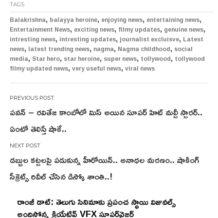
TAGS
,
,
,
,
Balakrishna
balayya heroine
enjoying news
entertaining news
,
,
,
,
Entertainment News
exciting news
filmy updates
genuine news
,
,
,
intresting news
intresting updates
journalist excluisve
Latest
,
,
,
,
news
latest trending news
nagma
Nagma childhood
social
,
,
,
,
,
media
Star hero
star heroine
super news
tollywood
tollywood
,
,
filmy updated news
very useful news
viral news
Post
పవన్ – రవితేజ కాంబోలో మిస్ అయిన సూపర్ హిట్ మల్టీ స్టారర్..
navigation
ఏంటో తెలిస్తే షాకే..
డబ్బుల కట్టలపై పడుకున్న హీరోయిన్.. అనాధల మరణం.. షాకింగ్
సీక్రెట్స్ రివీల్ చేసిన డిస్కో శాంతి..!
రాంజీ డాట్: తెలుగు సినిమాకు ప్రపంచ స్థాయి విజువల్స్
అందిస్తోన్న క్రియేటివ్ VFX సూపర్‌వైజర్