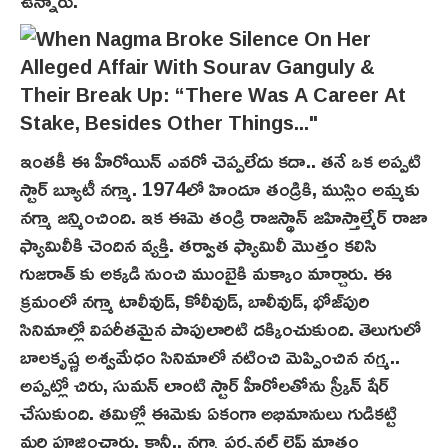
ఉన్నారు.
ఇంతకీ ఈ హీరోయిన్ ఎవరో చెప్పలేదు కదా.. తనే ఒక అప్పటి
స్టార్ బ్యూటీ నగ్మా. 1974లో హిందూ తండ్రికి, ముస్లిం అమ్మకు
నగ్మా జన్మించింది. ఇక ఈమె తండ్రి రాజస్థాన్ జహిస్తాల్మేర్ రాజా
ఫ్యామిలీకి చెందిన వ్యక్తి. తర్వాత ఫ్యామిలీ మొత్తం కలిసి
గుజరాత్ కు అక్కడి నుంచి ముంబైకి మక్కాం మార్చారు. ఈ
క్రమంలో నగ్మా టాలీవుడ్, కోలీవుడ్, బాలీవుడ్, భోజ్‌పురి
సినిమాల్లో విపరీతమైన పాపులారిటి దక్కించుకుంది. తెలుగులో
బాల‌కృష్ణ అశ్వ‌మేధం సినిమాలో న‌టించి మెప్పించిన న‌గ్మ‌..
అప్ప‌ట్లో చిరు, సుమ‌న్ లాంటి స్టార్ హీరోల‌తోను స్క్రీన్ షేర్
చేసుకుంది. తమిళ్లో ఈమెకు ఏకంగా అభిమానులు గుడికట్టి
మరి పూజించారు. కానీ.. నగ్మా పర్సనల్ లైఫ్ మాత్రం