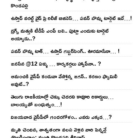
కొండ‌ప‌ల్లి
ఉస్తాద్ వ‌ర‌ల్డ్ వైడ్ ప్రి రిలీజ్ బిజినెస్‌… ప‌వ‌న్ బొమ్మ టార్గెట్ ఇదే…!
డ్రగ్స్ మత్తుకి టీడీపీ ఎంపీ బలి.. పుట్టా ఎందుకు టార్గెట్
అయ్యాడు..?
ప‌వ‌న్ బొమ్మ టాక్‌… ఉస్తాద్ గ‌బ్బ‌ర్‌సింగ్‌.. ఊర‌మాసేనా… !
జనసేన @12 ఏళ్ళు … కార్యకర్తలు హ్యాపీనా.. ?
ఆమంచికి వైసీపీ కండువా వేస్తోన్న జ‌గ‌న్‌.. క‌ర‌ణం ఫ్యామిలీ
అవుట్‌..?
తెలుగు రాజ‌కీయాల్లో చెక్కు చెద‌ర‌ని కావూరి రికార్డులు…
బాల‌య్యతో బంధుత్వం…!
విజ‌య‌వాడ వైసీపీలో గంద‌ర‌గోళం.. ఎవ‌రు ఎక్క‌డ‌…?
మృతి చెందిన, శాశ్వతంగా వలస వెళ్లిన వారి పెన్ష‌న్లే
తొల‌గించాం: మంత్రి కొండపల్లి శ్రీనివాస్