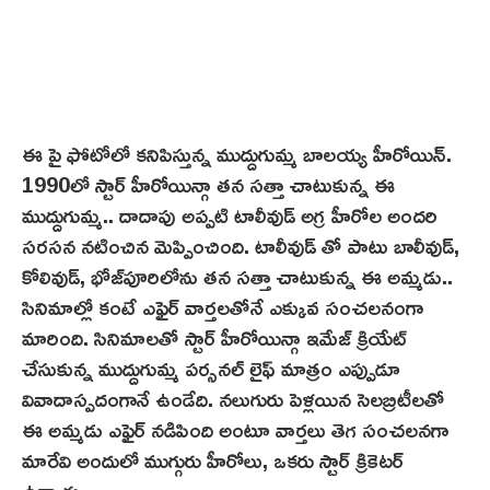
ఈ పై ఫోటోలో కనిపిస్తున్న ముద్దుగుమ్మ బాలయ్య హీరోయిన్.
1990లో స్టార్ హీరోయిన్గా తన సత్తా చాటుకున్న ఈ
ముద్దుగుమ్మ.. దాదాపు అప్పటి టాలీవుడ్ అగ్ర హీరోల అందరి
స‌ర‌స‌న నటించిన మెప్పించింది. టాలీవుడ్ తో పాటు బాలీవుడ్,
కోలివుడ్‌, భోజ్‌పూరిలోను తన సత్తా చాటుకున్న ఈ అమ్మడు..
సినిమాల్లో కంటే ఎఫైర్ వార్తలతోనే ఎక్కువ సంచలనంగా
మారింది. సినిమాలతో స్టార్ హీరోయిన్గా ఇమేజ్‌ క్రియేట్
చేసుకున్న ముద్దుగుమ్మ పర్సనల్ లైఫ్ మాత్రం ఎప్పుడూ
వివాదాస్పదంగానే ఉండేది. నలుగురు పెళ్లయిన సెలబ్రిటీలతో
ఈ అమ్మడు ఎఫైర్ నడిపింది అంటూ వార్తలు తెగ సంచలనగా
మారేవి అందులో ముగ్గురు హీరోలు, ఒకరు స్టార్ క్రికెటర్