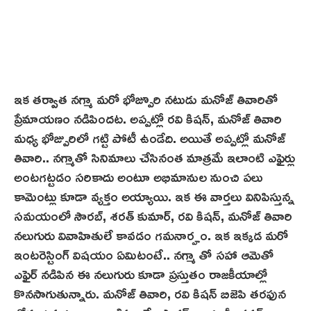
ఇక తర్వాత నగ్మా మరో భోజ్పూరి నటుడు మనోజ్ తివారితో
ప్రేమాయణం నడిపిందట. అప్పట్లో రవి కిషన్, మనోజ్ తివారి
మధ్య భోజ్పురిలో గట్టి పోటీ ఉండేది. అయితే అప్ప‌ట్లో మనోజ్
తివారి.. నగ్మాతో సినిమాలు చేసినంత మాత్రమే ఇలాంటి ఎఫైర్లు
అంటగట్టడం సరికాదు అంటూ అభిమానుల నుంచి పలు
కామెంట్లు కూడా వ్యక్తం అయ్యాయి. ఇక ఈ వార్తలు వినిపిస్తున్న
సమయంలో సౌరబ్‌, శరత్ కుమార్, రవి కిషన్, మనోజ్ తివారి
నలుగురు వివాహితులే కావడం గమనార్హం. ఇక ఇక్కడ మరో
ఇంటరెస్టింగ్ విషయం ఏమిటంటే.. నగ్మా తో సహా ఆమెతో
ఎఫైర్ నడిపిన ఈ నలుగురు కూడా ప్రస్తుతం రాజకీయాల్లో
కొనసాగుతున్నారు. మనోజ్ తివారి, రవి కిషన్ బిజెపి తరఫున