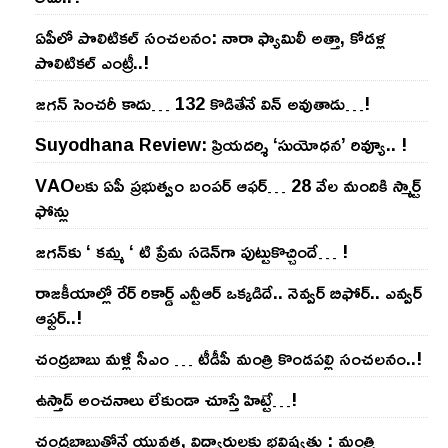
ఏపీలో పొలిటిక‌ల్ సంచ‌ల‌నం: నారా ఫ్యామిలీ అత్తా, కోడ‌ళ్ల
పొలిటికల్ ఎంట్రీ..!
జ‌గ‌న్ సెంచ‌రీ కాదు… 132 కొడితేనే విన్ అవుతాడు…!
Suyodhana Review: ప్రియదర్శి ‘సుయోధన’ రివ్యూ.. !
VAOల‌కు ఏపీ ప్ర‌భుత్వం బంప‌ర్ ఆఫ‌ర్‌… 28 వేల మందికి స్మార్ట్
ఫోన్లు
జ‌గ‌న్‌కు ‘ క‌మ్మ ‘ టి ప్రేమ స‌డెన్‌గా పుట్టుకొచ్చిందే… !
రాజ‌కీయాల్లో రేర్ రికార్డ్ ఎన్టీఆర్ ఒక్క‌డిదే.. నెవ్వ‌ర్ బిఫోర్‌.. ఎవ్వ‌ర్
ఆఫ్ట‌ర్‌..!
చంద్ర‌బాబు మ‌ళ్లీ సీఎం … టీడీపీ మంత్రి కొండ‌ప‌ల్లి సంచ‌ల‌నం..!
ఉస్తాద్ అంచ‌నాలు లేకుండా చూస్తే హిట్టే…!
చంద్ర‌బాబుతోనే యువ‌త‌, విద్యార్థుల‌కు భ‌విష్య‌త్తు : మంత్రి