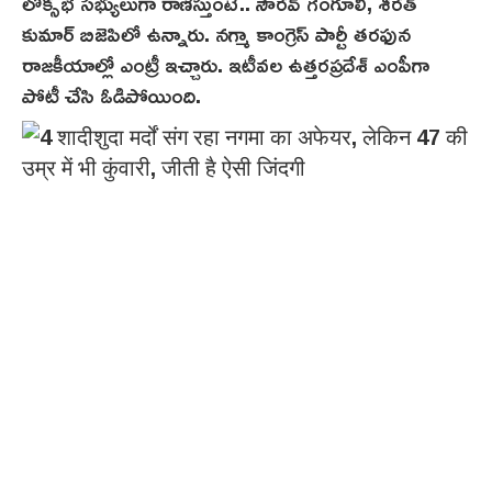
లోక్సభ సభ్యులుగా రాణిస్తుంటే.. సౌరవ్ గంగూలీ, శరత్
కుమార్ బిజెపిలో ఉన్నారు. నగ్మా కాంగ్రెస్ పార్టీ తరఫున
రాజకీయాల్లో ఎంట్రీ ఇచ్చారు. ఇటీవల ఉత్తరప్రదేశ్ ఎంపీగా
పోటీ చేసి ఓడిపోయింది.