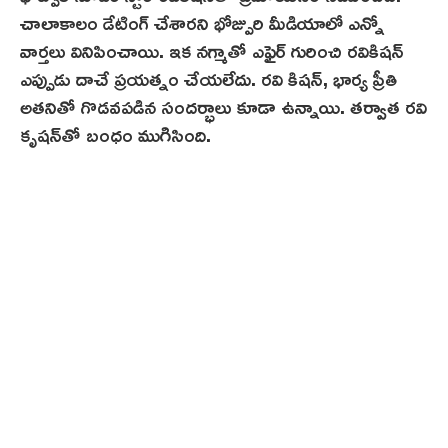
చాలాకాలం డేటింగ్ చేశారని భోజ్పురి మీడియాలో ఎన్నో
వార్తలు వినిపించాయి. ఇక న‌గ్మాతో ఎఫైర్‌ గురించి రవికిషన్
ఎప్పుడు దాచే ప్రయత్నం చేయలేదు. రవి కిషన్, భార్య ప్రీతి
అతనితో గొడవపడిన సందర్భాలు కూడా ఉన్నాయి. తర్వాత రవి
కృషన్‌తో బంధం ముగిసింది.