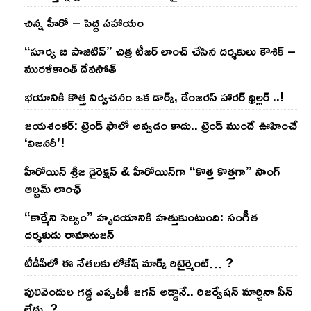
చిన్న హీరో – పెద్ద సహాయం
“సూర్య బి పాజిటివ్” చిత్ర టీజర్ లాంచ్ చేసిన‌ దర్శకులు కౌశిక్ –
మురళీకాంత్ దేవసోత్
భయానికి కొత్త నిర్వచనం ఒక డార్క్, డేంజరస్ హారర్ థ్రిల్లర్ ..!
జయశంకర్: ట్రెండ్‌ ఫాలో అవ్వడం కాదు.. ట్రెండ్‌ ముందే ఊహించే
‘విజనరీ’!
హీరోయిన్ శ్రీజ డైరెక్ష‌న్ & హీరోయిన్‌గా “కొత్త కొత్తగా” సాంగ్
ఆల్బమ్ లాంఛ్
“కార్మేని సెల్వం” హృదయానికి హత్తుకుంటుంది: సంగీత
దర్శకుడు రామానుజన్
టీడీపీలో ఈ నేత‌ల‌కు లోకేష్ మార్క్ రిటైర్మెంట్‌… ?
పులివెందుల గ‌డ్డ ఎప్ప‌ట‌కీ జ‌గ‌న్ అడ్డానే.. రిజ‌ర్వేష‌న్ మార్చినా సీన్
లేదు..?