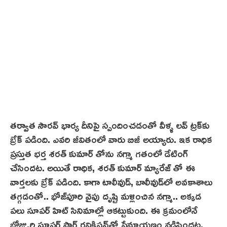
తర్వాత సౌరవ్ భార్య దీనిపై స్పందించడంతో వీళ్ళ లవ్ ట్రక్‌కు
బ్రేక్ పడింది. ఎవరి జీవితంలో వారు బిజీ అయ్యారు. ఇక రాధిక
ప్రస్తుత భర్త శరత్ కుమార్ తోను నగ్మా గతంలో డేటింగ్
చేసిందట‌. అయితే రాధిక, శరత్ కుమార్ మ్యారేజ్ తో ఈ
వార్తలకు బ్రేక్ పడింది. కాగా టాలీవుడ్, బాలీవుడ్‌లో అవకాశాలు
తగ్గడంతో.. భోజ్‌పూరి వైపు దృష్టి మళ్లించిన నగ్మా.. అక్కడ
పలు సూపర్ హిట్ సినిమాల్లో ఆకట్టుకుంది. ఈ క్రమంలోనే
భోజ్పురి సూపర్ స్టార్ రవికిషన్‌తో ప్రేమాయణం నడిపిందట.