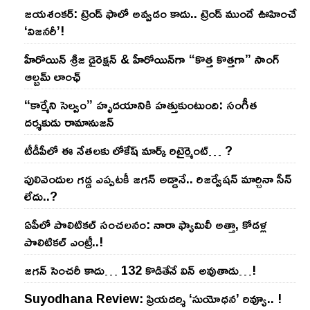
జయశంకర్: ట్రెండ్‌ ఫాలో అవ్వడం కాదు.. ట్రెండ్‌ ముందే ఊహించే
‘విజనరీ’!
హీరోయిన్ శ్రీజ డైరెక్ష‌న్ & హీరోయిన్‌గా “కొత్త కొత్తగా” సాంగ్
ఆల్బమ్ లాంఛ్
“కార్మేని సెల్వం” హృదయానికి హత్తుకుంటుంది: సంగీత
దర్శకుడు రామానుజన్
టీడీపీలో ఈ నేత‌ల‌కు లోకేష్ మార్క్ రిటైర్మెంట్‌… ?
పులివెందుల గ‌డ్డ ఎప్ప‌ట‌కీ జ‌గ‌న్ అడ్డానే.. రిజ‌ర్వేష‌న్ మార్చినా సీన్
లేదు..?
ఏపీలో పొలిటిక‌ల్ సంచ‌ల‌నం: నారా ఫ్యామిలీ అత్తా, కోడ‌ళ్ల
పొలిటికల్ ఎంట్రీ..!
జ‌గ‌న్ సెంచ‌రీ కాదు… 132 కొడితేనే విన్ అవుతాడు…!
Suyodhana Review: ప్రియదర్శి ‘సుయోధన’ రివ్యూ.. !