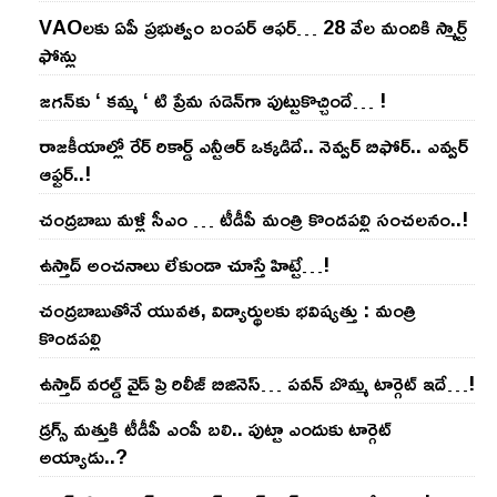
VAOల‌కు ఏపీ ప్ర‌భుత్వం బంప‌ర్ ఆఫ‌ర్‌… 28 వేల మందికి స్మార్ట్
ఫోన్లు
జ‌గ‌న్‌కు ‘ క‌మ్మ ‘ టి ప్రేమ స‌డెన్‌గా పుట్టుకొచ్చిందే… !
రాజ‌కీయాల్లో రేర్ రికార్డ్ ఎన్టీఆర్ ఒక్క‌డిదే.. నెవ్వ‌ర్ బిఫోర్‌.. ఎవ్వ‌ర్
ఆఫ్ట‌ర్‌..!
చంద్ర‌బాబు మ‌ళ్లీ సీఎం … టీడీపీ మంత్రి కొండ‌ప‌ల్లి సంచ‌ల‌నం..!
ఉస్తాద్ అంచ‌నాలు లేకుండా చూస్తే హిట్టే…!
చంద్ర‌బాబుతోనే యువ‌త‌, విద్యార్థుల‌కు భ‌విష్య‌త్తు : మంత్రి
కొండ‌ప‌ల్లి
ఉస్తాద్ వ‌ర‌ల్డ్ వైడ్ ప్రి రిలీజ్ బిజినెస్‌… ప‌వ‌న్ బొమ్మ టార్గెట్ ఇదే…!
డ్రగ్స్ మత్తుకి టీడీపీ ఎంపీ బలి.. పుట్టా ఎందుకు టార్గెట్
అయ్యాడు..?