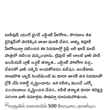
టాలీవుడ్ యంగ్ టైగర్ ఎన్టీఆర్ హీరోగా.. కొరటాల శివ
డైరెక్షన్‌లో తెర‌కెక్కిన తాజా మూవీ దేవర. జాన్వి కపూర్
హీరోయిన్గా నటించిన ఈ సినిమాల్లో సైఫ్ అలీ ఖాన్ విలన్
పాత్రలో నటించి మెప్పించాడు. ట్రిపుల్ ఆర్ లాంటి భారీ పాన్
ఇండియన్ బ్లాక్ బస్టర్ తర్వాత.. ఎన్టీఆర్ సోలోగా వచ్చి..
దేవ‌ర‌తో భారీ సక్సెస్ అందుకోవ‌డం విశేషం. అంతేకాదు
రాజమౌళి బ్యాడ్ సెంటిమెంట్ ను కూడా తారక్ తన సినిమాతో
బ్రేక్ చేసి రికార్డ్ సృష్టించాడు. ఇక రిలీజ్కు ముందే ఎన్నో
సంచ‌ల‌నాలు సృష్టించిన‌ దేవర.. రిలీజ్ తర్వాత కూడా కలెక్షన్ల
పరంగా భారీ వసూళ్లను సాధిస్తూ దూసుకుపోతుంది.