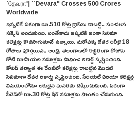
ఇప్పటికే ఏకంగా రూ.510 కోట్ల గ్రాస్‌ను రాబట్టి.. సంచలన
సక్సెస్ అందుకుంది. అంతేకాదు ఇప్పటికీ ఇంకా సినిమా
కలెక్షన్లు కొనసాగుతూనే ఉన్నాయి. మరోపక్క దేవర రిలీజై 18
రోజులు పూర్తయిన.. ఆంధ్ర, తెలంగాణలో కచ్చితంగా రోజుకు
కోటి రూపాయల వసూళ్లను సాధించి రికార్డ్ సృష్టించింది.
కోవిడ్ తర్వాత ఈ రేంజ్‌లో కలెక్షన్లు రాబట్టిన మొదటి
సినిమాగా దేవర రికార్డు సృష్టించింది. సీరియల్ ఏరియా కలెక్షన్ల
విషయంలోనూ అరుదైన ఘనతను దక్కించుకుంది. ఏకంగా
సీడెడ్‌లో రూ.30 కోట్ల షేర్ వ‌సూళ్లను సొంతం చేసుకుంది.