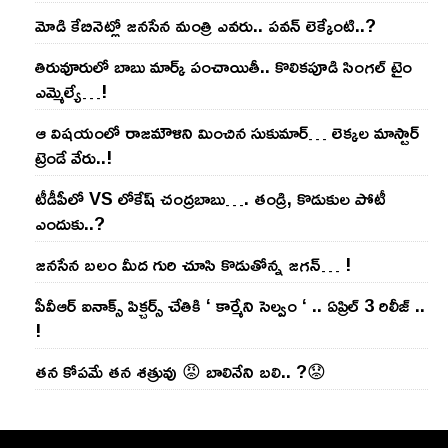
మోడి కేబినెట్లో జ‌నసేన మంత్రి ఎవ‌రు.. ప‌వ‌న్ లెక్కేంటి..?
తిరువూరులో బాబు మార్క్ పంచాయితీ.. కొలిక‌పూడి సింగ‌ల్ టైం
ఎమ్మెల్యే…!
ఆ విష‌యంలో రాజ‌మౌళిని మించిన సుకుమార్‌… లెక్క‌ల మాస్టార్
ట్రెండే వేరు..!
టీడీపీలో VS లోకేష్ చంద్ర‌బాబు…. తండ్రి, కొడుకుల పోటీ
ఎందుకు..?
జ‌న‌సేన బ‌లం మీద గురి చూసి కొడుతోన్న జ‌గ‌న్‌… !
పీవీఆర్ ఐనాక్స్ పిక్చర్స్ చేతికి ‘ కార్మేని సెల్వం ‘ .. ఏప్రిల్ 3 రిలీజ్ ..
!
తన కోపమే తన శత్రువు 😡 బాలినేని బలి.. ?😟