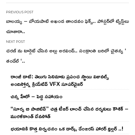
Post
బాల‌య్య – బోయ‌పాటి అఖండ తాండ‌వం ఫిక్స్‌.. పోస్ట‌ర్‌లో ట్విస్ట్‌లు
navigation
చూశారా..
చరణ్ ను టార్గెట్ చేసిన అల్లు అరవింద్.. సంక్రాంతి బరిలో చైతన్య ‘
తండేల్ ‘..
రాంజీ డాట్: తెలుగు సినిమాకు ప్రపంచ స్థాయి విజువల్స్
అందిస్తోన్న క్రియేటివ్ VFX సూపర్‌వైజర్
చిన్న హీరో – పెద్ద సహాయం
“సూర్య బి పాజిటివ్” చిత్ర టీజర్ లాంచ్ చేసిన‌ దర్శకులు కౌశిక్ –
మురళీకాంత్ దేవసోత్
భయానికి కొత్త నిర్వచనం ఒక డార్క్, డేంజరస్ హారర్ థ్రిల్లర్ ..!