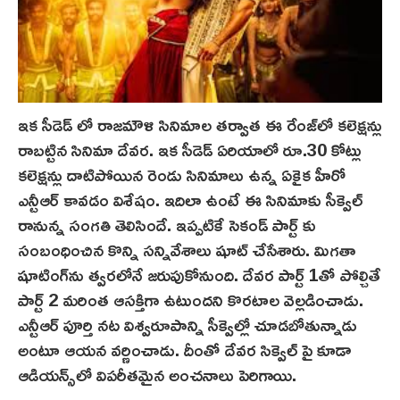
ఇక సీడెడ్ లో రాజమౌళి సినిమాల తర్వాత ఈ రేంజ్‌లో కలెక్షన్లు
రాబట్టిన సినిమా దేవర. ఇక సీడెడ్ ఏరియాలో రూ.30 కోట్లు
కలెక్షన్లు దాటిపోయిన రెండు సినిమాలు ఉన్న ఏకైక హీరో
ఎన్టీఆర్ కావడం విశేషం. ఇదిలా ఉంటే ఈ సినిమాకు సీక్వెల్
రానున్న సంగతి తెలిసిందే. ఇప్పటికే సెకండ్ పార్ట్ కు
సంబంధించిన కొన్ని సన్నివేశాలు షూట్ చేసేశారు. మిగతా
షూటింగ్‌ను త్వరలోనే జరుపుకోనుంది. దేవ‌ర‌ పార్ట్ 1తో పోల్చితే
పార్ట్ 2 మరింత ఆసక్తిగా ఉటుందని కొరటాల వెల్లడించాడు.
ఎన్టీఆర్ పూర్తి నట విశ్వరూపాన్ని సీక్వెల్లో చూడబోతున్నాడు
అంటూ ఆయన వర్ణించాడు. దీంతో దేవర సిక్వెల్ పై కూడా
ఆడియన్స్‌లో విపరీతమైన అంచనాలు పెరిగాయి.