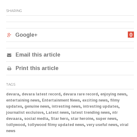
SHARING
Google+
0
Email this article
Print this article
TAGS
,
,
,
,
devara
devara latest record
devara rare record
enjoying news
,
,
,
entertaining news
Entertainment News
exciting news
filmy
,
,
,
,
updates
genuine news
intresting news
intresting updates
,
,
,
journalist excluisve
Latest news
latest trending news
ntr
,
,
,
,
,
devaara
social media
Star hero
star heroine
super news
,
,
,
tollywood
tollywood filmy updated news
very useful news
viral
news