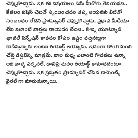
చెప్పుకొచ్చాడు. ఇక ఈ విషయాలు ఏమీ హీరోకు తెలియవని..
కేవలం విషెస్ చెబితే స్పందించడం తప్ప ఆయనకు వీటితో
సంబంధం లేదని ప్రొడ్యూసర్ చెప్పుకొచ్చాడు. ప్రధాన మీడియా
లేవి ఇలాంటి వార్తలు రాయడం లేదని.. కొన్ని యూట్యూబ్
ఛానల్ సెన్సేషన్ కావడం కోసం ఇష్టం వచ్చినట్లుగా
రాసేస్తున్నారు అంటూ రియాక్ట్ అయ్యాడు. ఇదంతా కొంతమంది
చేస్తే డిస్టబెన్స్ మాత్రమే. వారి మధ్య ఎలాంటి గొడవలు ఉన్నా
అది వాళ్ళ పర్సనల్. దానిపై మనం రియాక్ట్ కాకూడదంటూ
చెప్పుకొచ్చాడు. ఇక ప్రస్తుతం ప్రొడ్యూసర్ చేసిన కామెంట్స్
వైరల్ గా మారుతున్నాయి.