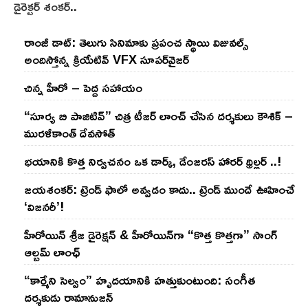
డైరెక్టర్ శంకర్..
రాంజీ డాట్: తెలుగు సినిమాకు ప్రపంచ స్థాయి విజువల్స్
అందిస్తోన్న క్రియేటివ్ VFX సూపర్‌వైజర్
చిన్న హీరో – పెద్ద సహాయం
“సూర్య బి పాజిటివ్” చిత్ర టీజర్ లాంచ్ చేసిన‌ దర్శకులు కౌశిక్ –
మురళీకాంత్ దేవసోత్
భయానికి కొత్త నిర్వచనం ఒక డార్క్, డేంజరస్ హారర్ థ్రిల్లర్ ..!
జయశంకర్: ట్రెండ్‌ ఫాలో అవ్వడం కాదు.. ట్రెండ్‌ ముందే ఊహించే
‘విజనరీ’!
హీరోయిన్ శ్రీజ డైరెక్ష‌న్ & హీరోయిన్‌గా “కొత్త కొత్తగా” సాంగ్
ఆల్బమ్ లాంఛ్
“కార్మేని సెల్వం” హృదయానికి హత్తుకుంటుంది: సంగీత
దర్శకుడు రామానుజన్