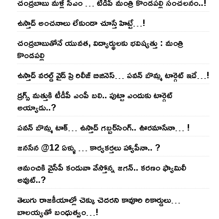
చంద్ర‌బాబు మ‌ళ్లీ సీఎం … టీడీపీ మంత్రి కొండ‌ప‌ల్లి సంచ‌ల‌నం..!
ఉస్తాద్ అంచ‌నాలు లేకుండా చూస్తే హిట్టే…!
చంద్ర‌బాబుతోనే యువ‌త‌, విద్యార్థుల‌కు భ‌విష్య‌త్తు : మంత్రి
కొండ‌ప‌ల్లి
ఉస్తాద్ వ‌ర‌ల్డ్ వైడ్ ప్రి రిలీజ్ బిజినెస్‌… ప‌వ‌న్ బొమ్మ టార్గెట్ ఇదే…!
డ్రగ్స్ మత్తుకి టీడీపీ ఎంపీ బలి.. పుట్టా ఎందుకు టార్గెట్
అయ్యాడు..?
ప‌వ‌న్ బొమ్మ టాక్‌… ఉస్తాద్ గ‌బ్బ‌ర్‌సింగ్‌.. ఊర‌మాసేనా… !
జనసేన @12 ఏళ్ళు … కార్యకర్తలు హ్యాపీనా.. ?
ఆమంచికి వైసీపీ కండువా వేస్తోన్న జ‌గ‌న్‌.. క‌ర‌ణం ఫ్యామిలీ
అవుట్‌..?
తెలుగు రాజ‌కీయాల్లో చెక్కు చెద‌ర‌ని కావూరి రికార్డులు…
బాల‌య్యతో బంధుత్వం…!