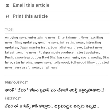
Email this article
Print this article
TAGS
,
,
,
enjoying news
entertaining news
Entertainment News
exciting
,
,
,
,
news
filmy updates
genuine news
intresting news
intresting
,
,
,
,
updates
Jaani master issue
journalist excluisve
Latest news
,
,
latest trending news
Pushpa movie producer latest updates
,
,
Pushpa movie producer Ravi Shankar comments
social media
Star
,
,
,
,
hero
star heroine
super news
tollywood
tollywood filmy updated
,
,
news
very useful news
viral news
Post
తారక్ ‘ దేవర ‘ కోసం ప్రభాస్ ఏం చేశాడో తెలిస్తే ఆశ్చర్యపోతారు..!
navigation
దేవర లో ఆ సీన్స్ కాపీ కొట్టారు.. చట్టపరమైన చర్యలు తప్పవు..