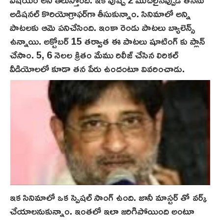
అడిషనల్ కొరియోగ్రాఫర్‌గా తీసుకున్నాం. సినిమాలో అన్ని
పాటలకు ఆమె పనిచేసింది. ఇంకా రెండు పాటలు బ్యాలెన్స్
ఉన్నాయి. అక్టోబర్ 15 తర్వాత ఈ పాటలు షూటింగ్ కు ప్లాన్
చేసాం. 5, 6 నెలల క్రితం మేము రిలీజ్ చేసిన లిరికల్
వీడియోలలో కూడా తన పేరు ఉందంటూ వివ‌రించాడు.
ఇక సినిమాలో ఒక స్పెషల్ సాంగ్ ఉంది. జానీ మాస్టర్ తో వర్క్
చేయాలనుకున్నాం. ఇంతలో ఇలా జరిగిపోయింది అంటూ