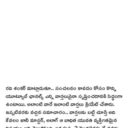
ర‌వి శంక‌ర్ మాట్లాడుతూ.. సంచలనం కావడం కోసం కొన్ని
యూట్యూబ్ ఛానల్స్ ఎన్ని వార్తలునైనా సృష్టించడానికి సిద్ధంగా
ఉంటాయి. అలాంటి వారే ఇలాంటి వార్తలు క్రియేట్ చేశారు.
ఇప్పటివరకు వచ్చిన సమాచారం.. వార్తలను బట్టి చూస్తే అది
కేవలం జానీ మాస్టర్, అలాగే ఆ బాధిత యువతి వ్యక్తిగతమైన
విషయం అని తెలుస్తోంది. ఇక పుష్ప 2 మొదలైనప్పుడే తనను