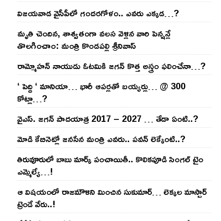
విజ‌య‌వాడ వైసీపీలో గంద‌ర‌గోళం.. ఎవ‌రు ఎక్క‌డ‌…?
మృతి చెందిన, శాశ్వతంగా వలస వెళ్లిన వారి పెన్ష‌న్లే
తొల‌గించాం: మంత్రి కొండపల్లి శ్రీనివాస్
రామ్మోహ‌న్ నాయుడు ఓట‌మికి జ‌గ‌న్ కొత్త అస్త్రం ఫ‌లించేనా…?
‘ పెద్ది ‘ మానియా… భారీ ఆప‌ర్ల‌తో బ‌య్య‌ర్లు… @ 300
కోట్లా…?
వైఎస్‌. జ‌గ‌న్ పాద‌యాత్ర 2017 – 2027 … తేడా ఏంటి..?
మోడి కేబినెట్లో జ‌నసేన మంత్రి ఎవ‌రు.. ప‌వ‌న్ లెక్కేంటి..?
తిరువూరులో బాబు మార్క్ పంచాయితీ.. కొలిక‌పూడి సింగ‌ల్ టైం
ఎమ్మెల్యే…!
ఆ విష‌యంలో రాజ‌మౌళిని మించిన సుకుమార్‌… లెక్క‌ల మాస్టార్
ట్రెండే వేరు..!