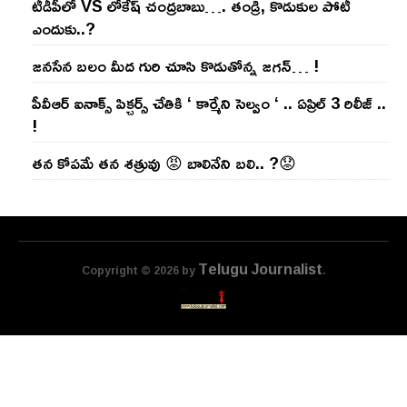
టీడీపీలో VS లోకేష్ చంద్ర‌బాబు…. తండ్రి, కొడుకుల పోటీ
ఎందుకు..?
జ‌న‌సేన బ‌లం మీద గురి చూసి కొడుతోన్న జ‌గ‌న్‌… !
పీవీఆర్ ఐనాక్స్ పిక్చర్స్ చేతికి ‘ కార్మేని సెల్వం ‘ .. ఏప్రిల్ 3 రిలీజ్ ..
!
తన కోపమే తన శత్రువు 😡 బాలినేని బలి.. ?😟
Telugu Journalist
Copyright © 2026 by
.