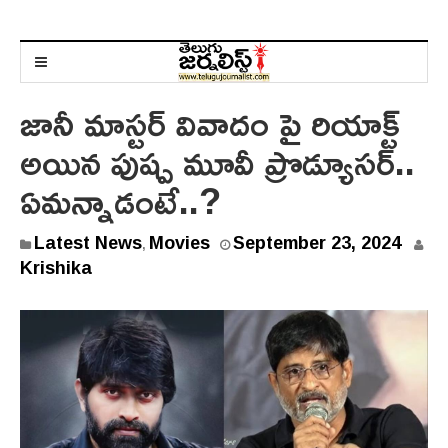
జానీ మాస్టర్ వివాదం పై రియాక్ట్
అయిన పుష్ప మూవీ ప్రొడ్యూసర్..
ఏమన్నాడంటే..?
Latest News
Movies
September 23, 2024
,
Krishika