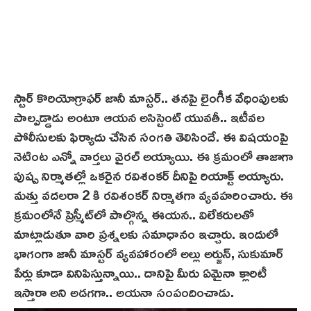
స్టార్ కొరియోగ్రాఫర్ జానీ మాస్టర్.. తనపై లైంగీక వేధింపులకు
పాల్పడ్డాడు అంటూ ఆయన అసిస్టెంట్ యువతీ.. ఇటీవల
పోలీసులకు ఫిర్యాదు చేసిన సంగతి తెలిసిందే. ఈ విషయంపై
నెటింట‌ ఎన్నో వార్తలు వైరల్ అయ్యాయి. ఈ క్రమంలో తాజాగా
పుష్ప నిర్మాతల్లో ఒకరైన రవిశంకర్ దీనిపై రియాక్ట్ అయ్యారు.
మత్తు వదలరా 2 కి రవిశంకర్ నిర్మాతగా వ్యవహరించారు. ఈ
క్రమంలోనే ప్రెస్మీట్‌లో పాల్గొన్న ఈయన.. విలేకరులతో
మాట్లాడుతూ వారి ప్రశ్నలకు సమాధానం ఇచ్చారు. ఇందులో
భాగంగా జానీ మాస్టర్ వ్యవహారంలో అల్లు అర్జున్, సుకుమార్‌
పేర్లు కూడా వినిపిస్తున్నాయి.. దానిపై మీరు ఏమైనా క్లారిటీ
ఇస్తారా అని అడగగా.. అయ‌నా సంపందించాడు.