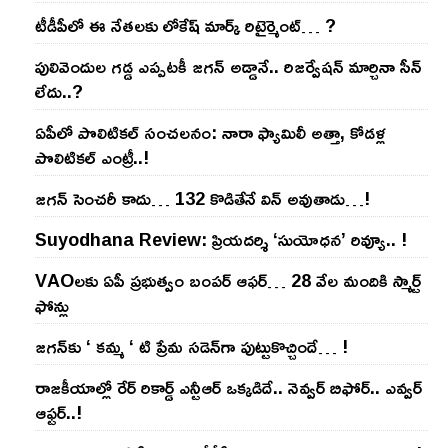
టీడీపీలో ఈ నేత‌ల‌కు లోకేష్ మార్క్ రిటైర్మెంట్‌… ?
పులివెందుల గ‌డ్డ ఎప్ప‌ట‌కీ జ‌గ‌న్ అడ్డానే.. రిజ‌ర్వేష‌న్ మార్చినా సీన్
లేదు..?
ఏపీలో పొలిటిక‌ల్ సంచ‌ల‌నం: నారా ఫ్యామిలీ అత్తా, కోడ‌ళ్ల
పొలిటికల్ ఎంట్రీ..!
జ‌గ‌న్ సెంచ‌రీ కాదు… 132 కొడితేనే విన్ అవుతాడు…!
Suyodhana Review: ప్రియదర్శి ‘సుయోధన’ రివ్యూ.. !
VAOల‌కు ఏపీ ప్ర‌భుత్వం బంప‌ర్ ఆఫ‌ర్‌… 28 వేల మందికి స్మార్ట్
ఫోన్లు
జ‌గ‌న్‌కు ‘ క‌మ్మ ‘ టి ప్రేమ స‌డెన్‌గా పుట్టుకొచ్చిందే… !
రాజ‌కీయాల్లో రేర్ రికార్డ్ ఎన్టీఆర్ ఒక్క‌డిదే.. నెవ్వ‌ర్ బిఫోర్‌.. ఎవ్వ‌ర్
ఆఫ్ట‌ర్‌..!