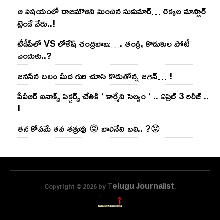
ఆ విష‌యంలో రాజ‌మౌళిని మించిన సుకుమార్‌… లెక్క‌ల మాస్టార్
ట్రెండే వేరు..!
టీడీపీలో VS లోకేష్ చంద్ర‌బాబు…. తండ్రి, కొడుకుల పోటీ
ఎందుకు..?
జ‌న‌సేన బ‌లం మీద గురి చూసి కొడుతోన్న జ‌గ‌న్‌… !
పీవీఆర్ ఐనాక్స్ పిక్చర్స్ చేతికి ‘ కార్మేని సెల్వం ‘ .. ఏప్రిల్ 3 రిలీజ్ ..
!
తన కోపమే తన శత్రువు 😡 బాలినేని బలి.. ?😟
Telugu Journalist
Copyright © 2026 by
.