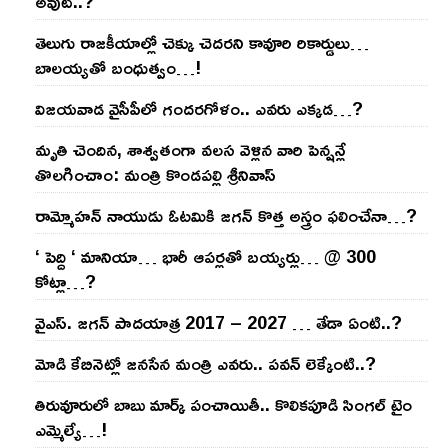
అవుట్‌..?
తెలుగు రాజ‌కీయాల్లో చెక్కు చెద‌ర‌ని కావూరి రికార్డులు…
బాల‌య్యతో బంధుత్వం…!
విజ‌య‌వాడ వైసీపీలో గంద‌ర‌గోళం.. ఎవ‌రు ఎక్క‌డ‌…?
మృతి చెందిన, శాశ్వతంగా వలస వెళ్లిన వారి పెన్ష‌న్లే
తొల‌గించాం: మంత్రి కొండపల్లి శ్రీనివాస్
రామ్మోహ‌న్ నాయుడు ఓట‌మికి జ‌గ‌న్ కొత్త అస్త్రం ఫ‌లించేనా…?
‘ పెద్ది ‘ మానియా… భారీ ఆప‌ర్ల‌తో బ‌య్య‌ర్లు… @ 300
కోట్లా…?
వైఎస్‌. జ‌గ‌న్ పాద‌యాత్ర 2017 – 2027 … తేడా ఏంటి..?
మోడి కేబినెట్లో జ‌నసేన మంత్రి ఎవ‌రు.. ప‌వ‌న్ లెక్కేంటి..?
తిరువూరులో బాబు మార్క్ పంచాయితీ.. కొలిక‌పూడి సింగ‌ల్ టైం
ఎమ్మెల్యే…!