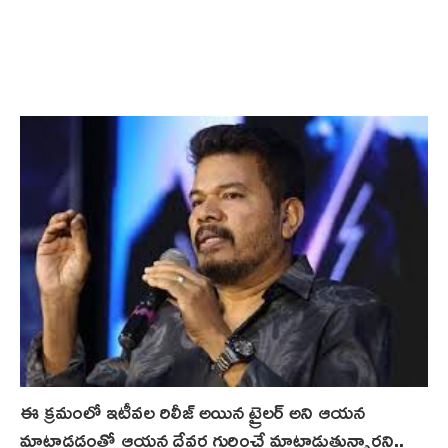
ఈ క్రమంలో ఇటీవల రిలీజ్ అయిన ట్రైలర్ అని ఆయన
మాట్లాడడంతో ఆయన దేవర గురించే మాట్లాడుతున్నారని..