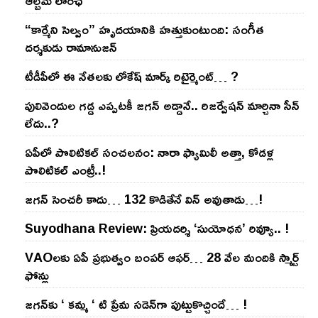
ఆల్బమ్ లాంఛ్
“కార్మేని సెల్వం” హృదయానికి హత్తుకుంటుంది: సంగీత
దర్శకుడు రామానుజన్
టీడీపీలో ఈ నేత‌ల‌కు లోకేష్ మార్క్ రిటైర్మెంట్‌… ?
పులివెందుల గ‌డ్డ ఎప్ప‌ట‌కీ జ‌గ‌న్ అడ్డానే.. రిజ‌ర్వేష‌న్ మార్చినా సీన్
లేదు..?
ఏపీలో పొలిటిక‌ల్ సంచ‌ల‌నం: నారా ఫ్యామిలీ అత్తా, కోడ‌ళ్ల
పొలిటికల్ ఎంట్రీ..!
జ‌గ‌న్ సెంచ‌రీ కాదు… 132 కొడితేనే విన్ అవుతాడు…!
Suyodhana Review: ప్రియదర్శి ‘సుయోధన’ రివ్యూ.. !
VAOల‌కు ఏపీ ప్ర‌భుత్వం బంప‌ర్ ఆఫ‌ర్‌… 28 వేల మందికి స్మార్ట్
ఫోన్లు
జ‌గ‌న్‌కు ‘ క‌మ్మ ‘ టి ప్రేమ స‌డెన్‌గా పుట్టుకొచ్చిందే… !