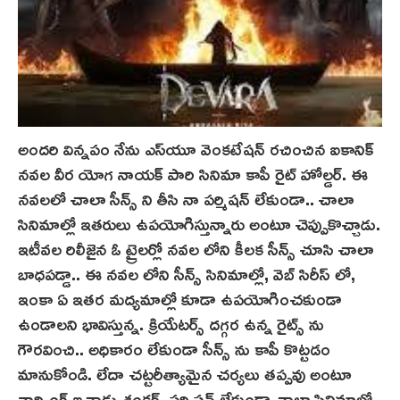
అందరి విన్నపం నేను ఎస్‌యూ వెంక‌టేష‌న్‌ రచించిన ఐకానిక్
నవల వీర యోగ నాయక్ పారి సినిమా కాపీ రైట్ హోల్డర్. ఈ
నవలలో చాలా సీన్స్ ని తీసి నా పర్మిషన్ లేకుండా.. చాలా
సినిమాల్లో ఇతరులు ఉపయోగిస్తున్నారు అంటూ చెప్పుకొచ్చాడు.
ఇటీవల రిలీజైన ఓ ట్రైలర్లో నవల లోని కీలక సీన్స్ చూసి చాలా
బాధపడ్డా.. ఈ నవల లోని సీన్స్ సినిమాల్లో, వెబ్ సిరీస్ లో,
ఇంకా ఏ ఇతర మద్యమాల్లో కూడా ఉపయోగించకుండా
ఉండాలని భావిస్తున్న. క్రియేటర్స్ దగ్గర ఉన్న రైట్స్ ను
గౌరవించి.. అధికారం లేకుండా సీన్స్ ను కాపీ కొట్టడం
మానుకోండి. లేదా చట్టరీత్యామైన చర్యలు తప్పవు అంటూ
వార్నింగ్ ఇచ్చాడు శంక‌ర్‌. పర్మిషన్ లేకుండా చాలా సినిమాల్లో