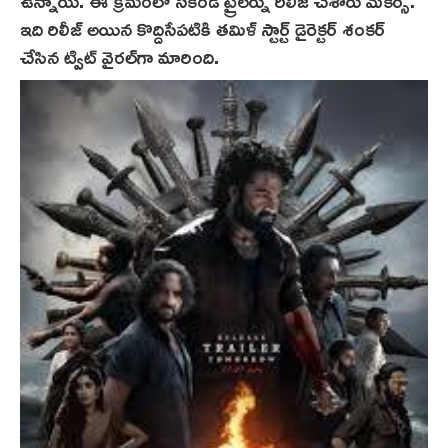
ఉన్నాయి. ఈ క్ర‌మంలో సెకండ్ ట్రైలర్ను రిలీజ్ చేశారు మేక‌ర్స్‌.
ఇది రిలీజ్ అయిన కొద్దిసేపటికి తమిళ్ స్టార్ట్ డైరెక్టర్ శంక‌ర్‌
చేసిన ట్విట్ వైరల్‌గా మారింది.