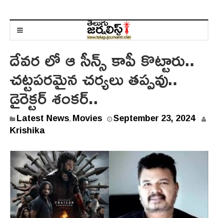
దేవర లో ఆ సీన్స్ కాపీ కొట్టారు..
చట్టపరమైన చర్యలు తప్పవు..
డైరెక్టర్ శంకర్..
Latest News
Movies
September 23, 2024
,
Krishika