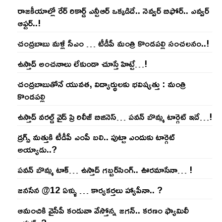
రాజ‌కీయాల్లో రేర్ రికార్డ్ ఎన్టీఆర్ ఒక్క‌డిదే.. నెవ్వ‌ర్ బిఫోర్‌.. ఎవ్వ‌ర్
ఆఫ్ట‌ర్‌..!
చంద్ర‌బాబు మ‌ళ్లీ సీఎం … టీడీపీ మంత్రి కొండ‌ప‌ల్లి సంచ‌ల‌నం..!
ఉస్తాద్ అంచ‌నాలు లేకుండా చూస్తే హిట్టే…!
చంద్ర‌బాబుతోనే యువ‌త‌, విద్యార్థుల‌కు భ‌విష్య‌త్తు : మంత్రి
కొండ‌ప‌ల్లి
ఉస్తాద్ వ‌ర‌ల్డ్ వైడ్ ప్రి రిలీజ్ బిజినెస్‌… ప‌వ‌న్ బొమ్మ టార్గెట్ ఇదే…!
డ్రగ్స్ మత్తుకి టీడీపీ ఎంపీ బలి.. పుట్టా ఎందుకు టార్గెట్
అయ్యాడు..?
ప‌వ‌న్ బొమ్మ టాక్‌… ఉస్తాద్ గ‌బ్బ‌ర్‌సింగ్‌.. ఊర‌మాసేనా… !
జనసేన @12 ఏళ్ళు … కార్యకర్తలు హ్యాపీనా.. ?
ఆమంచికి వైసీపీ కండువా వేస్తోన్న జ‌గ‌న్‌.. క‌ర‌ణం ఫ్యామిలీ