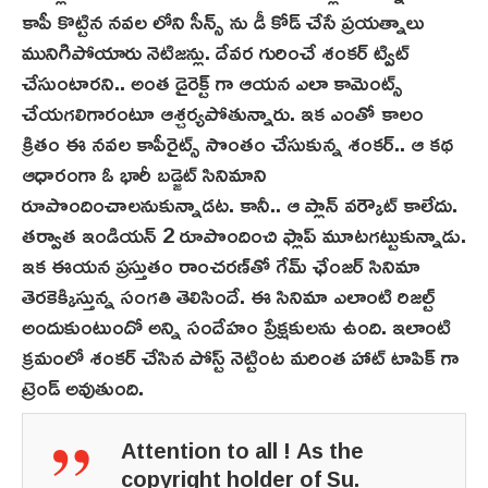
కాపీ కొట్టిన నవల లోని సీన్స్ ను డీ కోడ్ చేసే ప్రయత్నాలు
మునిగిపోయారు నెటిజ‌న్లు. దేవర గురించే శంకర్ ట్విట్
చేసుంటార‌ని.. అంత డైరెక్ట్ గా ఆయన ఎలా కామెంట్స్
చేయగలిగారంటూ ఆశ్చర్యపోతున్నారు. ఇక ఎంతో కాలం
క్రితం ఈ న‌వ‌ల‌ కాపీరైట్స్ సొంతం చేసుకున్న శంకర్.. ఆ కథ
ఆధారంగా ఓ భారీ బడ్జెట్ సినిమాని
రూపొందించాలనుకున్నాడట. కానీ.. ఆ ప్లాన్ వర్కౌట్ కాలేదు.
తర్వాత ఇండియన్ 2 రూపొందించి ఫ్లాప్‌ మూటగ‌ట్టుకున్నాడు.
ఇక ఈయన ప్రస్తుతం రాంచరణ్‌తో గేమ్ ఛేంజర్‌ సినిమా
తెర‌కెక్కిస్తున్న సంగతి తెలిసిందే. ఈ సినిమా ఎలాంటి రిజల్ట్
అందుకుంటుందో అన్ని సందేహం ప్రేక్షకులను ఉంది. ఇలాంటి
క్రమంలో శంకర్ చేసిన పోస్ట్‌ నెట్టింట మరింత హాట్ టాపిక్ గా
ట్రెండ్ అవుతుంది.
Attention to all ! As the
copyright holder of Su.