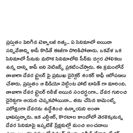
ప్రస్తుతం పెరిగిన టెక్నాలజీ రిత్య.. ఏ సినిమాలో అయినా
సన్నివేశాన్ని కాపీ కొడితే ఈజీగా దొరికిపోతారు. ఒకవేళ ఒక
సినిమాలో సీనుకు మరొక సినిమాలోని సీన్‌కు దగ్గర పోలికలు
ఉన్న దాన్ని కాపీ అని నెటిజన్స్ ప్రకటించేస్తారు. ఈ క్రమంలోనే
తాజాగా దేవర ట్రైలర్ పై ప్రముఖ డైరెక్టర్ శంకర్ కాఫీ ఆరోపణలు
చేశారు. ప్రస్తుతం ఆ వీడియో నెట్టింట హాట్ టాపిక్ గా మారింది.
తాజాగా దేవ‌ర‌ ట్రైలర్ రిలీజ్ అయిన సందర్భంగా.. దేవర గురించి
డైరెక్టుగా ఆయన చెప్పకపోయినా.. తను చేసిన కామెంట్స్
పరోక్షంగా దేవరను ఉద్దేశించి ఉన్నాయని అంతా
భావిస్తున్నారు. ఇక ఎన్టీఆర్, కొరటాల కాంబోలో తెరకెక్కనున్న
దేవర సినిమాపై ఇప్పటికే ప్రేక్షకుల్లో మంచి అంచనాలు