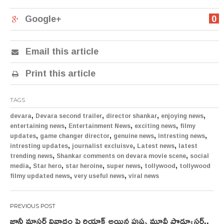
Google+
0
Email this article
Print this article
TAGS
,
,
,
,
devara
Devara second trailer
director shankar
enjoying news
,
,
,
entertaining news
Entertainment News
exciting news
filmy
,
,
,
,
updates
game changer director
genuine news
intresting news
,
,
,
intresting updates
journalist excluisve
Latest news
latest
,
,
trending news
Shankar comments on devara movie scene
social
,
,
,
,
,
media
Star hero
star heroine
super news
tollywood
tollywood
,
,
filmy updated news
very useful news
viral news
Post
జానీ మాస్టర్ వివాదం పై రియాక్ట్ అయిన పుష్ప మూవీ ప్రొడ్యూసర్..