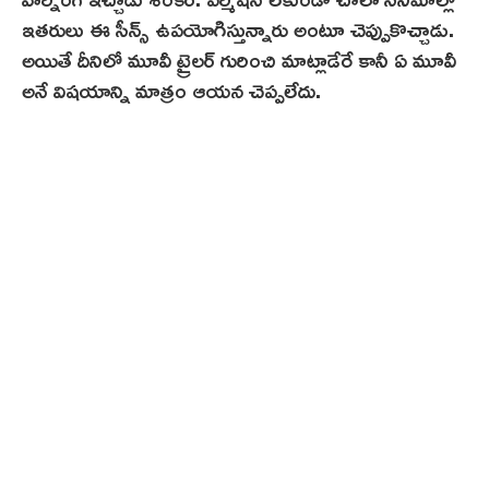
ఇతరులు ఈ సీన్స్ ఉపయోగిస్తున్నారు అంటూ చెప్పుకొచ్చాడు.
అయితే దీనిలో మూవీ ట్రైలర్ గురించి మాట్లాడేరే కానీ ఏ మూవీ
అనే విషయాన్ని మాత్రం ఆయన చెప్పలేదు.