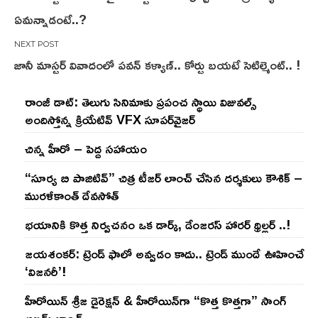
navigation
ఏమన్నాడంటే..?
జానీ మాస్టర్ వివాదంలో పవన్ కళ్యాణ్.. కోర్టు బయటే సెటిల్మెంట్.. !
రాంజీ డాట్: తెలుగు సినిమాకు ప్రపంచ స్థాయి విజువల్స్
అందిస్తోన్న క్రియేటివ్ VFX సూపర్‌వైజర్
చిన్న హీరో – పెద్ద సహాయం
“సూర్య బి పాజిటివ్” చిత్ర టీజర్ లాంచ్ చేసిన‌ దర్శకులు కౌశిక్ –
మురళీకాంత్ దేవసోత్
భయానికి కొత్త నిర్వచనం ఒక డార్క్, డేంజరస్ హారర్ థ్రిల్లర్ ..!
జయశంకర్: ట్రెండ్‌ ఫాలో అవ్వడం కాదు.. ట్రెండ్‌ ముందే ఊహించే
‘విజనరీ’!
హీరోయిన్ శ్రీజ డైరెక్ష‌న్ & హీరోయిన్‌గా “కొత్త కొత్తగా” సాంగ్