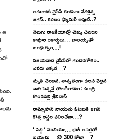
ఆమంచికి వైసీపీ కండువా వేస్తోన్న
జ‌గ‌న్‌.. క‌ర‌ణం ఫ్యామిలీ అవుట్‌..?
ి ఆ
తెలుగు రాజ‌కీయాల్లో చెక్కు చెద‌ర‌ని
కావూరి రికార్డులు… బాల‌య్యతో
ో
బంధుత్వం…!
ఈ
ుందో
విజ‌య‌వాడ వైసీపీలో గంద‌ర‌గోళం..
ఎవ‌రు ఎక్క‌డ‌…?
మృతి చెందిన, శాశ్వతంగా వలస వెళ్లిన
వారి పెన్ష‌న్లే తొల‌గించాం: మంత్రి
సింది.
కొండపల్లి శ్రీనివాస్
నీ
మాలను
రామ్మోహ‌న్ నాయుడు ఓట‌మికి జ‌గ‌న్
కొత్త అస్త్రం ఫ‌లించేనా…?
‘ పెద్ది ‘ మానియా… భారీ ఆప‌ర్ల‌తో
బ‌య్య‌ర్లు… @ 300 కోట్లా…?