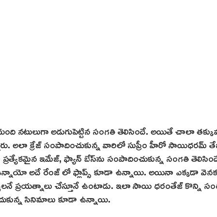
తోమంది నటులుగా అడుగుపెట్టిన సంగతి తెలిసిందే. అయితే చాలా తక్క
న్నారు. అలా క్రేజ్‌ సంపాదించుకున్న వారిలో సుప్రీం హీరో సాయిధరమ్ తే
యేకమైన ఇమేజ్‌, ఫ్యాన్ బేస్‌ను సంపాదించుకున్న సంగతి తెలిసింద
ు ఉన్నాయో అదే రేంజ్ లో ఫ్లాప్స్ కూడా ఉన్నాయి. అయినా ఎక్కడా వెన
లనే ప్రయత్నాలు చేస్తూనే ఉంటాడు. ఇలా సాయి ధరంతేజ్ కొన్ని సందర
ందుకున్న సినిమాలు కూడా ఉన్నాయి.