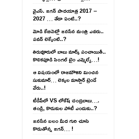
వైఎస్‌. జ‌గ‌న్ పాద‌యాత్ర 2017 –
2027 … తేడా ఏంటి..?
మోడి కేబినెట్లో జ‌నసేన మంత్రి ఎవ‌రు..
ప‌వ‌న్ లెక్కేంటి..?
తిరువూరులో బాబు మార్క్ పంచాయితీ..
కొలిక‌పూడి సింగ‌ల్ టైం ఎమ్మెల్యే…!
ఆ విష‌యంలో రాజ‌మౌళిని మించిన
సుకుమార్‌… లెక్క‌ల మాస్టార్ ట్రెండే
వేరు..!
టీడీపీలో VS లోకేష్ చంద్ర‌బాబు….
తండ్రి, కొడుకుల పోటీ ఎందుకు..?
జ‌న‌సేన బ‌లం మీద గురి చూసి
కొడుతోన్న జ‌గ‌న్‌… !