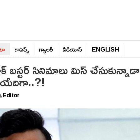
ిమా
గాసిప్స్‌
గ్యాల‌రీ
వీడియోస్‌
ENGLISH
 బస్టర్ సినిమాలు మిస్ చేసుకున్నాడా
యేదిగా..?!
Editor