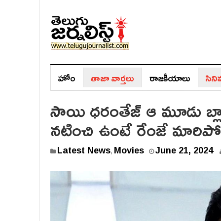
హోం
తాజా వార్తలు
రాజ‌కీయాలు
సిన
సాయి ధరంతేజ్ ఆ మూడు బ్లాక్
నటించి ఉంటే రేంజే మారిపో
Latest News
Movies
June 21, 2024
,