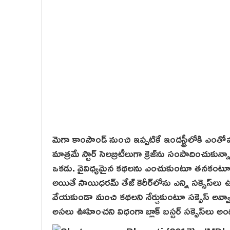
మెగా కాంపౌండ్ నుంచి ఇప్పటికే ఇండస్ట్రీలోకి ఎం
మాత్రమే స్టార్ సెలబ్రిటీలుగా క్రెజ్‌ను సంపాదించుకు
ఒకడు. వైవిధ్యమైన కథలను ఎంచుకుంటూ తనకంటూ ప్రత్
అయితే సాయిధరమ్ తేజ్ కెరీర్‌లోను ఎన్ని సక్సెస్‌ల
వేయకుండా మంచి కథ‌లని నేర్చుకుంటూ సక్సెస్ అవ్వా
అసలు ఊహించని విధంగా బ్లాక్ బస్టర్ సక్సెస్‌లు అ