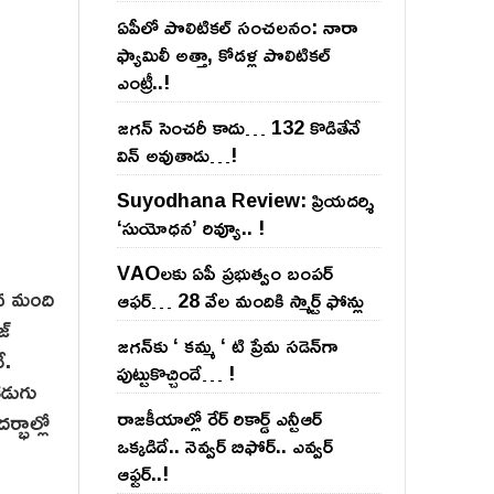
ఏపీలో పొలిటిక‌ల్ సంచ‌ల‌నం: నారా
ఫ్యామిలీ అత్తా, కోడ‌ళ్ల పొలిటికల్
ఎంట్రీ..!
జ‌గ‌న్ సెంచ‌రీ కాదు… 132 కొడితేనే
విన్ అవుతాడు…!
Suyodhana Review: ప్రియదర్శి
‘సుయోధన’ రివ్యూ.. !
VAOల‌కు ఏపీ ప్ర‌భుత్వం బంప‌ర్
ువ మంది
ఆఫ‌ర్‌… 28 వేల మందికి స్మార్ట్ ఫోన్లు
జ్
జ‌గ‌న్‌కు ‘ క‌మ్మ ‘ టి ప్రేమ స‌డెన్‌గా
ే.
పుట్టుకొచ్చిందే… !
కడుగు
రాజ‌కీయాల్లో రేర్ రికార్డ్ ఎన్టీఆర్
్భాల్లో
ఒక్క‌డిదే.. నెవ్వ‌ర్ బిఫోర్‌.. ఎవ్వ‌ర్
ఆఫ్ట‌ర్‌..!