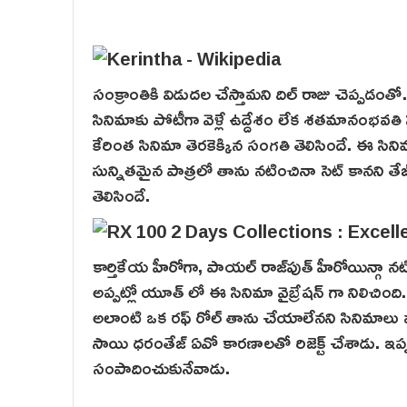
సంక్రాంతికి విడుదల చేస్తామని దిల్ రాజు చెప్పడంతో
సినిమాకు పోటీగా వెళ్లే ఉద్దేశం లేక శతమానంభవతి సిన
కేరింత సినిమా తెర‌కెక్కిన సంగతి తెలిసిందే. ఈ 
సున్నితమైన పాత్రలో తాను నటించినా సెట్ కానని తే
తెలిసిందే.
కార్తికేయ హీరోగా, పాయల్ రాజ్‌పుత్ హీరోయిన్గా నటి
అప్పట్లో యూత్ లో ఈ సినిమా వైబ్రేషన్ గా నిలిచింద
అలాంటి ఒక రఫ్ రోల్ తాను చేయాలేన‌ని సినిమాలు వ
సాయి ధరంతేజ్ ఏవో కారణాలతో రిజెక్ట్ చేశాడు. ఇప్
సంపాదించుకునేవాడు.