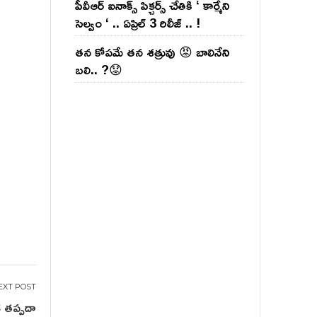
పీవీఆర్ ఐనాక్స్ పిక్చర్స్ చేతికి ‘ కార్మేని
సెల్వం ‘ .. ఏప్రిల్ 3 రిలీజ్ .. !
తన కోపమే తన శత్రువు 😡 బాలినేని
బలి.. ?😟
యక తప్పదా