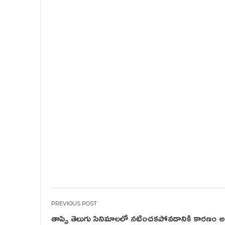
Post
తాప్సి తెలుగు సినిమాలలో నటించకపోవడానికి కారణం అ
navigation