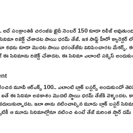
.. అదే సంక్రాంతికి చిరంజీవి ఖైదీ నెంబర్ 150 కూడా రిలీజ్ అవుతుంద
ిమా రిజెక్ట్ చేశాడట సాయి ధరమ్ తేజ్. ఇక సాఫ్ట్ హీరో క్యారెక్టర్ ల
సినిమా కథను కూడా మొదట సాయి ధరంతేజ్‌కు వినిపించారట మేకర్స్. 
జ్‌ ఈ సినిమాను రిజెక్ట్ చేశాడట. ఈ సినిమా ఎలాంటి సక్సెస్ అందుక
ంచిన మూవీ ఆర్ఎక్స్ 100.. ఎలాంటి బ్లాక్ బ‌స్టర్స్ అందుకుందో తెలి
ి. ఐతే ఈ సినిమా అవకాశం మొదటి స్థాయి ధరమ్ తేజ్‌కి వెళ్ళిందట. కా
దులుకున్నాడట. ఇలా తాను నటించాల్సిన మూడు బ్లాక్ బస్టర్ సిని
పటికీ ఆ మూడు సినిమాల్లోనూ నటించి ఉంటే తేజ్ మరింత స్టార్ డమ్