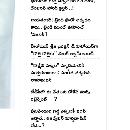
భయానికి కొత్త నిర్వచనం ఒక డార్క్,
డేంజరస్ హారర్ థ్రిల్లర్ ..!
జయశంకర్: ట్రెండ్‌ ఫాలో అవ్వడం
కాదు.. ట్రెండ్‌ ముందే ఊహించే
‘విజనరీ’!
హీరోయిన్ శ్రీజ డైరెక్ష‌న్ & హీరోయిన్‌గా
“కొత్త కొత్తగా” సాంగ్ ఆల్బమ్ లాంఛ్
“కార్మేని సెల్వం” హృదయానికి
హత్తుకుంటుంది: సంగీత దర్శకుడు
రామానుజన్
టీడీపీలో ఈ నేత‌ల‌కు లోకేష్ మార్క్
రిటైర్మెంట్‌… ?
పులివెందుల గ‌డ్డ ఎప్ప‌ట‌కీ జ‌గ‌న్
అడ్డానే.. రిజ‌ర్వేష‌న్ మార్చినా సీన్
లేదు..?