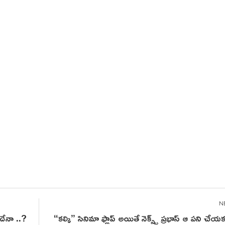
దేనా ..?
“కల్కి” సినిమా ఫ్లాప్ అయితే నెక్స్ట్ ప్రభాస్ ఆ పని చే