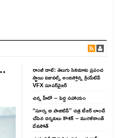
..
రాంజీ డాట్: తెలుగు సినిమాకు ప్రపంచ
స్థాయి విజువల్స్ అందిస్తోన్న క్రియేటివ్
VFX సూపర్‌వైజర్
చిన్న హీరో – పెద్ద సహాయం
“సూర్య బి పాజిటివ్” చిత్ర టీజర్ లాంచ్
చేసిన‌ దర్శకులు కౌశిక్ – మురళీకాంత్
దేవసోత్