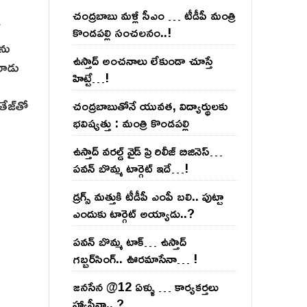
చంద్ర‌బాబు మ‌ళ్లీ సీఎం … టీడీపీ మంత్రి
్
కొండ‌ప‌ల్లి సంచ‌ల‌నం..!
ను
ఉస్తాద్ అంచ‌నాలు లేకుండా చూస్తే
మూడు
హిట్టే…!
ేజ్‌తో
చంద్ర‌బాబుతోనే యువ‌త‌, విద్యార్థుల‌కు
భ‌విష్య‌త్తు : మంత్రి కొండ‌ప‌ల్లి
ఉస్తాద్ వ‌ర‌ల్డ్ వైడ్ ప్రి రిలీజ్ బిజినెస్‌…
ప‌వ‌న్ బొమ్మ టార్గెట్ ఇదే…!
డ్రగ్స్ మత్తుకి టీడీపీ ఎంపీ బలి.. పుట్టా
ఎందుకు టార్గెట్ అయ్యాడు..?
ప‌వ‌న్ బొమ్మ టాక్‌… ఉస్తాద్
గ‌బ్బ‌ర్‌సింగ్‌.. ఊర‌మాసేనా… !
జనసేన @12 ఏళ్ళు … కార్యకర్తలు
హ్యాపీనా.. ?