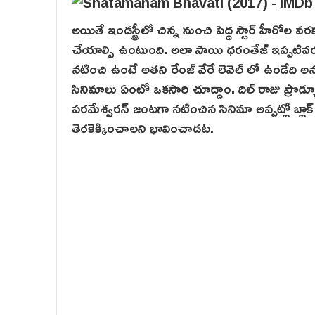
అయితే ఇండస్ట్రీలో చిన్న నుంచి పెద్ద స్టార్ హీరోల వ
చేయాల్సి ఉంటుంది. అలా సాయి ధరంతేజ్ ఇప్పటివరకు
నటించి ఉంటే అతని రేంజ్ వేరే లెవెల్ లో ఉండేది 
సినిమాలు ఏంటో ఒకసారి చూద్దాం. దిల్ రాజు ప్రొడ
పరమేశ్వరన్ జంటగా నటించిన సినిమా అప్పట్లో బ్లాక
తెర‌కెక్కించాలని భావించాడట.