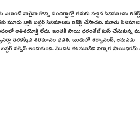
రకు ఎలాంటి వారైనా కొన్ని సందర్భాల్లో తమకు వచ్చిన సినిమాలను రిజెక్ట
 మూడు బ్లాక్ బస్టర్ సినిమాలను రిజెక్ట్ చేసాడట. మూడు సినిమాల
అనడంలో అతిశయోక్తి లేదు. ఇంతకీ సాయి ధరంతేజ్ మిస్ చేసుకున్న 
్యూసర్గా తెర‌కెక్కిన శతమానం భవతి. ఇందులో శర్వానంద్, అనుపమ
్ బ‌స్టర్ సక్సెస్ అందుకుంది. మొదట ఈ మూవీని నిర్మాత సాయిధరమ్ త