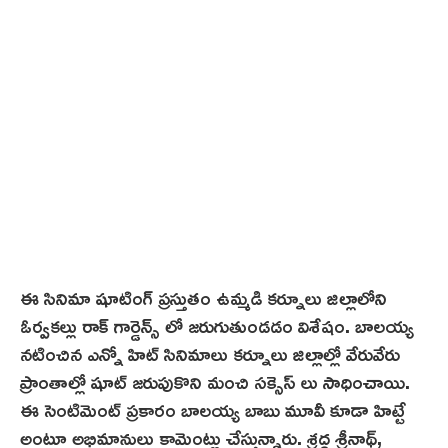
ఈ సినిమా షూటింగ్ ప్రస్తుతం ఉమ్మడి కర్నూలు జిల్లాలోని
ఓర్వకల్లు రాక్ గార్డెన్స్ లో జరుగుతుండడం విశేషం. బాలయ్య
నటించిన ఎన్నో హిట్ సినిమాలు కర్నూలు జిల్లాల్లో వేరువేరు
ప్రాంతాల్లో షూట్ జరుపుకొని మంచి సక్సెస్ లు సాధించాయి.
ఈ సెంటిమెంట్ ప్రకారం బాలయ్య బాబు మూవీ కూడా హిట్టే
అంటూ అభిమానులు కామెంట్లు చేస్తున్నారు. శ్రద్ధ శ్రీనాథ్,