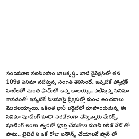
నందమూరి న‌ట‌సింహం బాలకృష్ణ.. బాబీ డైరెక్షన్‌లో తన
109వ సినిమా నటిస్తున్న సంగతి తెలిసిందే. ఇప్పటికే హ్యాట్రిక్
హిట్‌లతో మంచి ఫామ్‌లో ఉన్న‌ బాలయ్య.. నటిస్తున్న‌ సినిమా
కావడంతో ఇప్పటికే సినిమాపై ప్రేక్షకుల్లో మంచి అంచనాలు
మొదలయ్యాయి. ఒకింత భారీ బడ్జెట్‌లో రూపొందుతున్న ఈ
సినిమా షూటింగ్ కూడా సరవేగంగా చేస్తున్నారు మేకర్స్.
షూటింగ్ అంతా త్వరలో పూర్తి చేసుకొని మూవీ రిలీజ్ డేట్ తో
పాటు.. టైటిల్ ని ఒకే రోజు అనౌన్స్ చేయాలనే ప్లాన్ లో