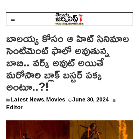
బాల‌య్య కోసం ఆ హిట్ సినిమాల
సెంటిమెంట్ ఫాలో అవుతున్న
బాబి.. వర్క్ అవుట్ అయితే
మరోసారి బ్లాక్ బస్టర్ పక్క
అంటూ..?!
Latest News
Movies
June 30, 2024
,
Editor