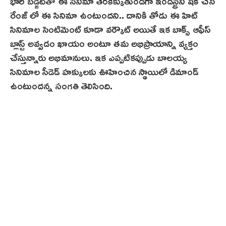
భారీ బడ్జెట్‌తో ఈ సినిమా తెరకెక్కుతుండగా ఇండస్ట్రీని షేక్‌ చేసే
రేంజ్ లో ఈ సినిమా ఉంటుందని.. దానికి తోడు ఈ హిట్
సినిమాల సెంటిమెంట్ కూడా వర్కౌట్ అయితే ఇక బాక్స్ ఆఫీస్
బ్లాస్ట్‌ అవ్వడం ఖాయం అంటూ తమ అభిప్రాయాన్ని వ్యక్తం
చేస్తున్నారు అభిమానులు. ఇక ఎప్పటికప్పుడు బాలయ్య
సినిమాల సీడెడ్ హక్కులకు ఊహించిన స్థాయిలో డిమాండ్
ఉంటుందన్న సంగతి తెలిసింది.