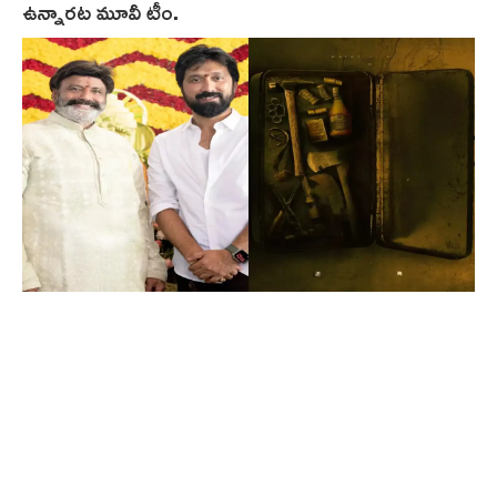
ఉన్నారట మూవీ టీం.