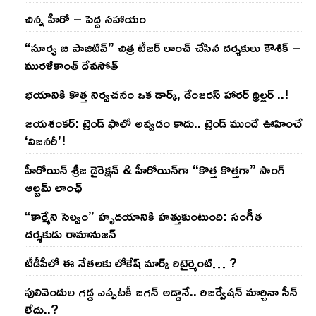
చిన్న హీరో – పెద్ద సహాయం
“సూర్య బి పాజిటివ్” చిత్ర టీజర్ లాంచ్ చేసిన‌ దర్శకులు కౌశిక్ –
మురళీకాంత్ దేవసోత్
భయానికి కొత్త నిర్వచనం ఒక డార్క్, డేంజరస్ హారర్ థ్రిల్లర్ ..!
జయశంకర్: ట్రెండ్‌ ఫాలో అవ్వడం కాదు.. ట్రెండ్‌ ముందే ఊహించే
‘విజనరీ’!
హీరోయిన్ శ్రీజ డైరెక్ష‌న్ & హీరోయిన్‌గా “కొత్త కొత్తగా” సాంగ్
ఆల్బమ్ లాంఛ్
“కార్మేని సెల్వం” హృదయానికి హత్తుకుంటుంది: సంగీత
దర్శకుడు రామానుజన్
టీడీపీలో ఈ నేత‌ల‌కు లోకేష్ మార్క్ రిటైర్మెంట్‌… ?
పులివెందుల గ‌డ్డ ఎప్ప‌ట‌కీ జ‌గ‌న్ అడ్డానే.. రిజ‌ర్వేష‌న్ మార్చినా సీన్
లేదు..?