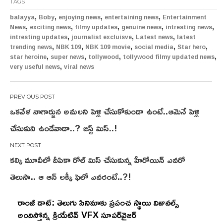
TAGS
,
,
,
,
balayya
Boby
enjoying news
entertaining news
Entertainment
,
,
,
,
,
News
exciting news
filmy updates
genuine news
intresting news
,
,
,
intresting updates
journalist excluisve
Latest news
latest
,
,
,
,
,
trending news
NBK 109
NBK 109 movie
social media
Star hero
,
,
,
,
star heroine
super news
tollywood
tollywood filmy updated news
,
very useful news
viral news
Post
ఒకవేళ నాగార్జున అమలని పెళ్లి చేసుకోకుండా ఉంటే..ఆమెనే పెళ్లి
navigation
చేసుకుని ఉండేవాడా..? జస్ట్ మిస్..!
కల్కి మూవీలో దీపికా రోల్ మిస్ చేసుకున్న హీరోయిన్ ఎవరో
తెలుసా.. ఆ ఆన్ లక్కీ ఫెలో ఎవరంటే..?!
రాంజీ డాట్: తెలుగు సినిమాకు ప్రపంచ స్థాయి విజువల్స్
అందిస్తోన్న క్రియేటివ్ VFX సూపర్‌వైజర్