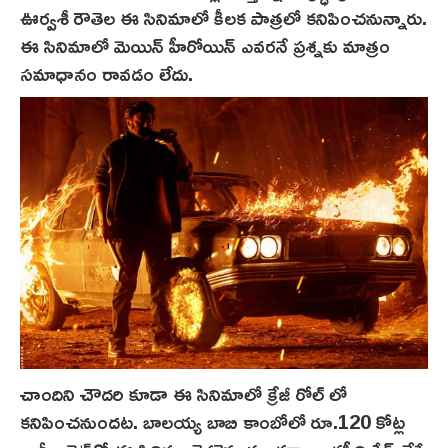
ఊర్వశీ రౌతెల ఈ సినిమాలో కీలక పాత్రలో కనిపించనున్నారు.
ఈ సినిమాలో మెయిన్ హీరోయిన్ ఎవరనే ప్రశ్నకు మాత్రం
సమాధానం రావడం లేదు.
చాందిని చౌదరి కూడా ఈ సినిమాలో క్రేజీ రోల్ లో
కనిపించనుందట. బాలయ్య బాబి కాంబోలో రూ.120 కోట్ల