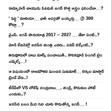
రామ్మోహ‌న్ నాయుడు ఓట‌మికి జ‌గ‌న్ కొత్త అస్త్రం ఫ‌లించేనా…?
‘ పెద్ది ‘ మానియా… భారీ ఆప‌ర్ల‌తో బ‌య్య‌ర్లు… @ 300
కోట్లా…?
వైఎస్‌. జ‌గ‌న్ పాద‌యాత్ర 2017 – 2027 … తేడా ఏంటి..?
మోడి కేబినెట్లో జ‌నసేన మంత్రి ఎవ‌రు.. ప‌వ‌న్ లెక్కేంటి..?
తిరువూరులో బాబు మార్క్ పంచాయితీ.. కొలిక‌పూడి సింగ‌ల్ టైం
ఎమ్మెల్యే…!
ఆ విష‌యంలో రాజ‌మౌళిని మించిన సుకుమార్‌… లెక్క‌ల మాస్టార్
ట్రెండే వేరు..!
టీడీపీలో VS లోకేష్ చంద్ర‌బాబు…. తండ్రి, కొడుకుల పోటీ
ఎందుకు..?
జ‌న‌సేన బ‌లం మీద గురి చూసి కొడుతోన్న జ‌గ‌న్‌… !