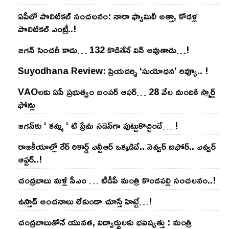
ఏపీలో పొలిటిక‌ల్ సంచ‌ల‌నం: నారా ఫ్యామిలీ అత్తా, కోడ‌ళ్ల
పొలిటికల్ ఎంట్రీ..!
జ‌గ‌న్ సెంచ‌రీ కాదు… 132 కొడితేనే విన్ అవుతాడు…!
Suyodhana Review: ప్రియదర్శి ‘సుయోధన’ రివ్యూ.. !
VAOల‌కు ఏపీ ప్ర‌భుత్వం బంప‌ర్ ఆఫ‌ర్‌… 28 వేల మందికి స్మార్ట్
ఫోన్లు
జ‌గ‌న్‌కు ‘ క‌మ్మ ‘ టి ప్రేమ స‌డెన్‌గా పుట్టుకొచ్చిందే… !
రాజ‌కీయాల్లో రేర్ రికార్డ్ ఎన్టీఆర్ ఒక్క‌డిదే.. నెవ్వ‌ర్ బిఫోర్‌.. ఎవ్వ‌ర్
ఆఫ్ట‌ర్‌..!
చంద్ర‌బాబు మ‌ళ్లీ సీఎం … టీడీపీ మంత్రి కొండ‌ప‌ల్లి సంచ‌ల‌నం..!
ఉస్తాద్ అంచ‌నాలు లేకుండా చూస్తే హిట్టే…!
చంద్ర‌బాబుతోనే యువ‌త‌, విద్యార్థుల‌కు భ‌విష్య‌త్తు : మంత్రి