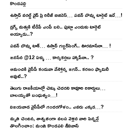
కొండ‌ప‌ల్లి
ఉస్తాద్ వ‌ర‌ల్డ్ వైడ్ ప్రి రిలీజ్ బిజినెస్‌… ప‌వ‌న్ బొమ్మ టార్గెట్ ఇదే…!
డ్రగ్స్ మత్తుకి టీడీపీ ఎంపీ బలి.. పుట్టా ఎందుకు టార్గెట్
అయ్యాడు..?
ప‌వ‌న్ బొమ్మ టాక్‌… ఉస్తాద్ గ‌బ్బ‌ర్‌సింగ్‌.. ఊర‌మాసేనా… !
జనసేన @12 ఏళ్ళు … కార్యకర్తలు హ్యాపీనా.. ?
ఆమంచికి వైసీపీ కండువా వేస్తోన్న జ‌గ‌న్‌.. క‌ర‌ణం ఫ్యామిలీ
అవుట్‌..?
తెలుగు రాజ‌కీయాల్లో చెక్కు చెద‌ర‌ని కావూరి రికార్డులు…
బాల‌య్యతో బంధుత్వం…!
విజ‌య‌వాడ వైసీపీలో గంద‌ర‌గోళం.. ఎవ‌రు ఎక్క‌డ‌…?
మృతి చెందిన, శాశ్వతంగా వలస వెళ్లిన వారి పెన్ష‌న్లే
తొల‌గించాం: మంత్రి కొండపల్లి శ్రీనివాస్