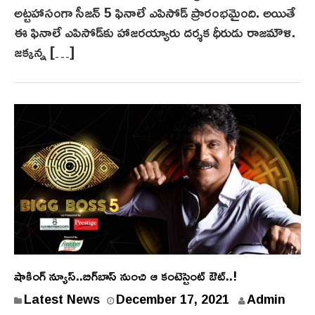
అట్ట‌హాసంగా సీజ‌న్ 5 ఫినాలే ఎపిసోడ్ ప్రారంభ‌మైంది. అయితే
ఈ ఫినాలే ఎపిసోడ్‌కు హాజరయ్యారు దర్శక ధీరుడు రాజమౌళి.
జ‌క్క‌న్న‌ […]
షాకింగ్ న్యూస్‌..బిగ్‌బాస్ నుంచి ఆ కంటెస్టెంట్ ఔట్‌..!
Latest News
December 17, 2021
Admin