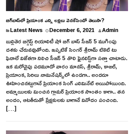
బిగ్‌బాస్‌లో ప్రియాంక ఎన్ని ల‌క్ష‌లు వెన‌కేసిందో తెలుసా?
Latest News
December 6, 2021
Admin
బుల్లితెర బిగ్గెస్ట్ రియాలిటీ షో బిగ్ బాస్ సీజ‌న్ 5 ముగింపు
ద‌శ‌కు చేరువ‌వుతోంది. ఇప్ప‌టికే సింగ‌ర్ శ్రీ‌రామ్ టికెట్ టు
ఫినాలే విజేతగా నిలిచి సీజన్ 5 తొలి ఫైనలిస్ట్‌గా సత్తా చాటాడు.
ఇక మ‌రోవైపు ప‌ద‌మూడో వారం మానస్, శ్రీరామ్, కాజల్‌,
ప్రియాంక, సిరిలు నామినేష‌న్స్‌లో ఉండ‌గా.. అంద‌రూ
ఊహించిన‌ట్టుగానే ప్రియాంక సింగ్ ఎలిమినేట్ అయిపోయింది.
అమ్మాయిలకు మించిన గ్లామర్ ప్రియాంక సొంతం కాగా.. తన
అందం, ఆటతీరుతో ప్రేక్షకులకు బాగానే వినోదం పంచింది.
[…]