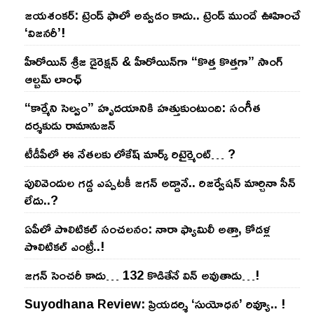
జయశంకర్: ట్రెండ్‌ ఫాలో అవ్వడం కాదు.. ట్రెండ్‌ ముందే ఊహించే
‘విజనరీ’!
హీరోయిన్ శ్రీజ డైరెక్ష‌న్ & హీరోయిన్‌గా “కొత్త కొత్తగా” సాంగ్
ఆల్బమ్ లాంఛ్
“కార్మేని సెల్వం” హృదయానికి హత్తుకుంటుంది: సంగీత
దర్శకుడు రామానుజన్
టీడీపీలో ఈ నేత‌ల‌కు లోకేష్ మార్క్ రిటైర్మెంట్‌… ?
పులివెందుల గ‌డ్డ ఎప్ప‌ట‌కీ జ‌గ‌న్ అడ్డానే.. రిజ‌ర్వేష‌న్ మార్చినా సీన్
లేదు..?
ఏపీలో పొలిటిక‌ల్ సంచ‌ల‌నం: నారా ఫ్యామిలీ అత్తా, కోడ‌ళ్ల
పొలిటికల్ ఎంట్రీ..!
జ‌గ‌న్ సెంచ‌రీ కాదు… 132 కొడితేనే విన్ అవుతాడు…!
Suyodhana Review: ప్రియదర్శి ‘సుయోధన’ రివ్యూ.. !