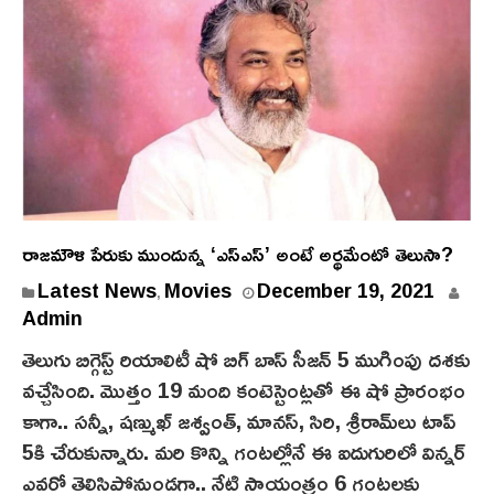
రాజ‌మౌళి పేరుకు ముందున్న ‘ఎస్ఎస్’ అంటే అర్థ‌మేంటో తెలుసా?
Latest News
Movies
December 19, 2021
,
Admin
తెలుగు బిగ్గెస్ట్ రియాలిటీ షో బిగ్ బాస్ సీజ‌న్ 5 ముగింపు ద‌శ‌కు
వ‌చ్చేసింది. మొత్తం 19 మంది కంటెస్టెంట్ల‌తో ఈ షో ప్రారంభం
కాగా.. స‌న్నీ, ష‌ణ్ముఖ్ జ‌శ్వంత్‌, మాన‌స్‌, సిరి, శ్రీ‌రామ్‌లు టాప్
5కి చేరుకున్నారు. మ‌రి కొన్ని గంట‌ల్లోనే ఈ ఐదుగురిలో విన్న‌ర్
ఎవ‌రో తెలిసిపోనుండ‌గా.. నేటి సాయంత్రం 6 గంట‌ల‌కు