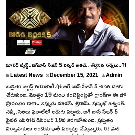
1
సూప‌ర్ ట్విస్ట్‌..బిగ్‌బాస్ సీజ‌న్ 5 విన్న‌ర్ అత‌డే.. తేల్చేసిన స‌ర్వేలు..?!
Latest News
December 15, 2021
Admin
బుల్లితెర బిగ్గెస్ట్ రియాలిటీ షో బిగ్ బాస్ సీజ‌న్ 5 చివ‌రి ద‌శ‌కు
చేరుకుంది. మొత్తం 19 మంది కంటెస్టెంట్ల‌తో గ్రాండ్‌గా ఈ షో
ప్రారంభం కాగా.. ఇప్పుడు మాన‌స్‌, శ్రీ‌రామ్‌, ష‌ణ్ముఖ్ జ‌శ్వంత్‌,
స‌న్నీ, సిరిలు ఫినాలేలో అడుగు పెట్టారు. బిగ్ బాస్ సీజ‌న్ 5
ఫైన‌ల్ ఎపిసోడ్ డిసెంబర్‌ 19న జరగబోతుంది. ప్ర‌స్తుతం
నిర్వాహ‌కులు అందుకు భారీ ఏర్పాట్లు చేస్తున్నారు. ఈ సారి