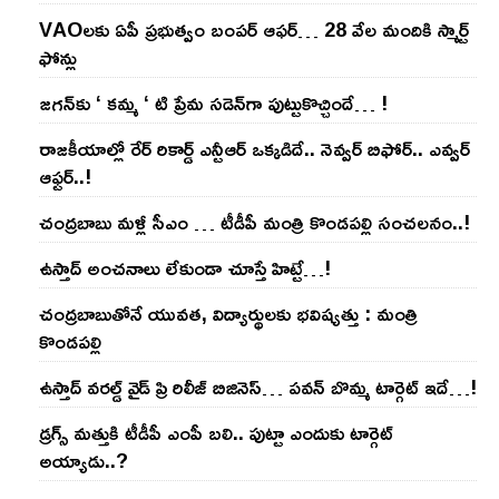
VAOల‌కు ఏపీ ప్ర‌భుత్వం బంప‌ర్ ఆఫ‌ర్‌… 28 వేల మందికి స్మార్ట్
ఫోన్లు
జ‌గ‌న్‌కు ‘ క‌మ్మ ‘ టి ప్రేమ స‌డెన్‌గా పుట్టుకొచ్చిందే… !
రాజ‌కీయాల్లో రేర్ రికార్డ్ ఎన్టీఆర్ ఒక్క‌డిదే.. నెవ్వ‌ర్ బిఫోర్‌.. ఎవ్వ‌ర్
ఆఫ్ట‌ర్‌..!
చంద్ర‌బాబు మ‌ళ్లీ సీఎం … టీడీపీ మంత్రి కొండ‌ప‌ల్లి సంచ‌ల‌నం..!
ఉస్తాద్ అంచ‌నాలు లేకుండా చూస్తే హిట్టే…!
చంద్ర‌బాబుతోనే యువ‌త‌, విద్యార్థుల‌కు భ‌విష్య‌త్తు : మంత్రి
కొండ‌ప‌ల్లి
ఉస్తాద్ వ‌ర‌ల్డ్ వైడ్ ప్రి రిలీజ్ బిజినెస్‌… ప‌వ‌న్ బొమ్మ టార్గెట్ ఇదే…!
డ్రగ్స్ మత్తుకి టీడీపీ ఎంపీ బలి.. పుట్టా ఎందుకు టార్గెట్
అయ్యాడు..?