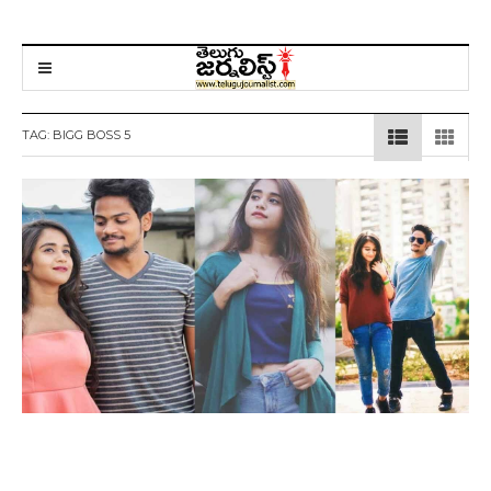
TAG:
BIGG BOSS 5