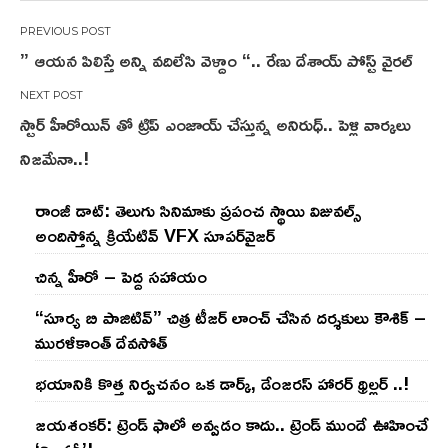
Post
” ఆయన పిలిస్తే అన్ని వదిలేసి వెళ్దాం “.. రేణు దేశాయ్ పోస్ట్ వైరల్
navigation
స్టార్ హీరోయిన్ తో ట్రిప్ ఎంజాయ్ చేస్తున్న అనిరుధ్.. పెళ్లి వార్కలు
నిజమేనా..!
రాంజీ డాట్: తెలుగు సినిమాకు ప్రపంచ స్థాయి విజువల్స్
అందిస్తోన్న క్రియేటివ్ VFX సూపర్‌వైజర్
చిన్న హీరో – పెద్ద సహాయం
“సూర్య బి పాజిటివ్” చిత్ర టీజర్ లాంచ్ చేసిన‌ దర్శకులు కౌశిక్ –
మురళీకాంత్ దేవసోత్
భయానికి కొత్త నిర్వచనం ఒక డార్క్, డేంజరస్ హారర్ థ్రిల్లర్ ..!
జయశంకర్: ట్రెండ్‌ ఫాలో అవ్వడం కాదు.. ట్రెండ్‌ ముందే ఊహించే