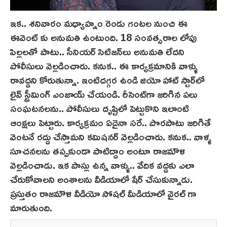
ఇక.. శనివారం మధ్యాహ్నం రెండు గంటల నుంచి ఈ
ఈవెంట్ కు అనుమతి ఉంటుంది. 18 సంవత్సరాల లోపు
పిల్లలతో పాటు.. సీనియర్ సిటిజన్‌లు అనుమతి లేదని
పోలీసులు వెల్లడించారు. కనుక.. ఈ కార్యక్రమానికి వాళ్ళు
రావద్దని కోరుతున్నా. ఇంటిదగ్గర ఉండి జియో హాట్ స్టార్‌లో
లైవ్ స్ట్రీమింగ్ ఎంజాయ్ చేయండి. రీసెంట్‌గా జరిగిన పలు
సంఘటనలను.. పోలీసులు దృష్టిలో పెట్టుకొని ఇలాంటి
ఆంక్షలు పెట్టారు. కార్యక్రమం ఏదైనా సరే.. పొరపాటు జరిగితే
వెంటనే రద్దు చేస్తామని కమిషనర్ వెల్లడించారు. కనుక.. వాళ్ళ
సూచనలను తప్పకుండా పాటిద్దాం అంటూ రాజమౌళి
వెల్లడించాడు. ఇక పాస్లు ఉన్న వాళ్ళు.. వేదిక వద్దకు ఎలా
చేరుకోవాలని అంశాలను వీడియాలో షేర్ చేసుకున్నాడు.
ప్రస్తుతం రాజమౌళి వీడియో సోషల్ మీడియాలో వైరల్ గా
మారుతుంది.