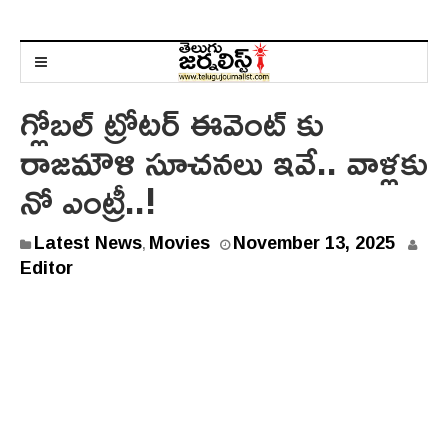
గ్లోబల్ ట్రోటర్ ఈవెంట్ కు
రాజమౌళి సూచనలు ఇవే.. వాళ్లకు
నో ఎంట్రీ..!
N
Latest News
Movies
November 13, 2025
,
o
Editor
v
e
m
b
e
r
1