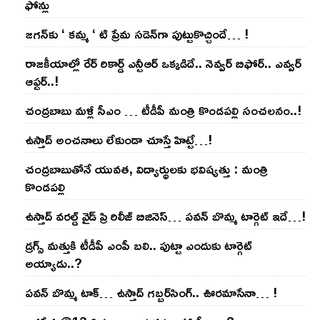
ఫోన్లు
జ‌గ‌న్‌కు ‘ క‌మ్మ ‘ టి ప్రేమ స‌డెన్‌గా పుట్టుకొచ్చిందే… !
రాజ‌కీయాల్లో రేర్ రికార్డ్ ఎన్టీఆర్ ఒక్క‌డిదే.. నెవ్వ‌ర్ బిఫోర్‌.. ఎవ్వ‌ర్
ఆఫ్ట‌ర్‌..!
చంద్ర‌బాబు మ‌ళ్లీ సీఎం … టీడీపీ మంత్రి కొండ‌ప‌ల్లి సంచ‌ల‌నం..!
ఉస్తాద్ అంచ‌నాలు లేకుండా చూస్తే హిట్టే…!
చంద్ర‌బాబుతోనే యువ‌త‌, విద్యార్థుల‌కు భ‌విష్య‌త్తు : మంత్రి
కొండ‌ప‌ల్లి
ఉస్తాద్ వ‌ర‌ల్డ్ వైడ్ ప్రి రిలీజ్ బిజినెస్‌… ప‌వ‌న్ బొమ్మ టార్గెట్ ఇదే…!
డ్రగ్స్ మత్తుకి టీడీపీ ఎంపీ బలి.. పుట్టా ఎందుకు టార్గెట్
అయ్యాడు..?
ప‌వ‌న్ బొమ్మ టాక్‌… ఉస్తాద్ గ‌బ్బ‌ర్‌సింగ్‌.. ఊర‌మాసేనా… !