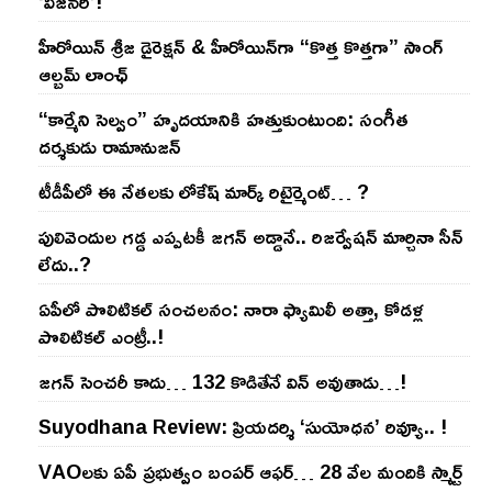
‘విజనరీ’!
హీరోయిన్ శ్రీజ డైరెక్ష‌న్ & హీరోయిన్‌గా “కొత్త కొత్తగా” సాంగ్
ఆల్బమ్ లాంఛ్
“కార్మేని సెల్వం” హృదయానికి హత్తుకుంటుంది: సంగీత
దర్శకుడు రామానుజన్
టీడీపీలో ఈ నేత‌ల‌కు లోకేష్ మార్క్ రిటైర్మెంట్‌… ?
పులివెందుల గ‌డ్డ ఎప్ప‌ట‌కీ జ‌గ‌న్ అడ్డానే.. రిజ‌ర్వేష‌న్ మార్చినా సీన్
లేదు..?
ఏపీలో పొలిటిక‌ల్ సంచ‌ల‌నం: నారా ఫ్యామిలీ అత్తా, కోడ‌ళ్ల
పొలిటికల్ ఎంట్రీ..!
జ‌గ‌న్ సెంచ‌రీ కాదు… 132 కొడితేనే విన్ అవుతాడు…!
Suyodhana Review: ప్రియదర్శి ‘సుయోధన’ రివ్యూ.. !
VAOల‌కు ఏపీ ప్ర‌భుత్వం బంప‌ర్ ఆఫ‌ర్‌… 28 వేల మందికి స్మార్ట్