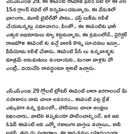
ఎస్‌ఎస్‌ఎంబి 29. ఈ ఈవెంట్ రామోజీ ఫిలిం సిటీ లో ఈ నెల
15న గ్రాండ్ లెవెల్ లో నిర్వహించనున్నారు. ఈ వేడుకలో
భాగంగా.. మూవీ టైటిల్‌తో పాటు.. ఫస్ట్ లుక్‌ను రిలీజ్
చేయనున్నట్లు సమాచారం. దీంతో.. ఈ ఈవెంట్‌కు భారీ
ఎత్తున అభిమానులు క్యూ కట్టనున్నారు. ఈ క్రమంలోనే.. డైరెక్టర్
రాజమౌళి ఈవెంట్ కు వచ్చే వారికి కొన్ని సూచనలు ఇస్తూ..
వీడియోను రిలీజ్ చేశాడు. ఈవెంట్ పీస్ లు ఉన్నవాళ్ళకు
మాత్రమే అనుమతులు ఉంటాయని.. మిగతా వాళ్లకు నో
ఎంట్రీ.. దయచేసి రావద్దంటూ క్లారిటీ ఇచ్చాడు.
ఎస్ఎస్ఎంబి 29 గ్లోబల్ ట్రోట‌ర్ ఈవెంట్ బాగా జరగాలంటే మీ
సహకారం నాకు చాలా అవసరం.. ఈవెంట్ పట్ల క్రేజ్
ఎక్కువగా ఉన్న క్రమంలో.. పోలీసులు చాలా ఆంక్షలు
విధించారు.. వాటిని తప్పకుండా పాటించాల్సిందే. ఇక ఇది
ఓపెన్ ఈవెంట్ అని ఎన్నో రకాలుగా వార్తలు వచ్చాయి.. కానీ
అవన్నీ తప్పుడు ప్రచారాలు. ఈ కార్యక్రమం బహిరంగంగా