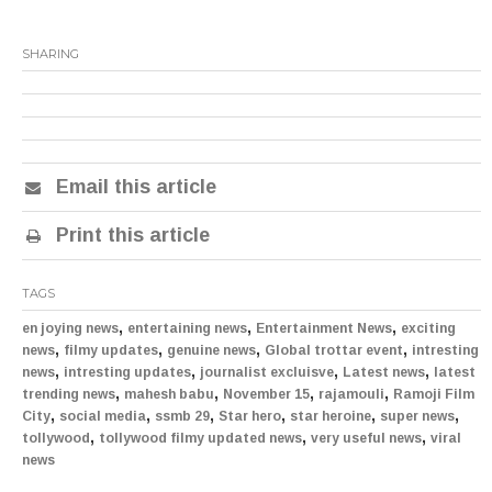
SHARING
Email this article
Print this article
TAGS
,
,
,
en joying news
entertaining news
Entertainment News
exciting
,
,
,
,
news
filmy updates
genuine news
Global trottar event
intresting
,
,
,
,
news
intresting updates
journalist excluisve
Latest news
latest
,
,
,
,
trending news
mahesh babu
November 15
rajamouli
Ramoji Film
,
,
,
,
,
,
City
social media
ssmb 29
Star hero
star heroine
super news
,
,
,
tollywood
tollywood filmy updated news
very useful news
viral
news