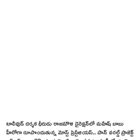
3
,
2
0
2
5
టాలీవుడ్ ద‌ర్శ‌క ధీరుడు రాజమౌళి డైరెక్షన్‌లో మహేష్ బాబు
హీరోగా రూపొందుతున్న మోస్ట్ ప్రెస్టేజియ‌స్‌.. పాన్ వరల్డ్ ప్రాజెక్ట్