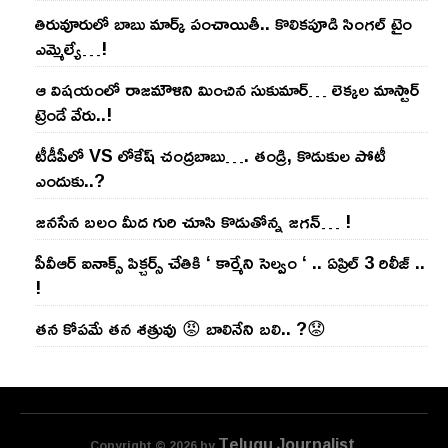
తిరువూరులో బాబు మార్క్ పంచాయితీ.. కొలిక‌పూడి సింగ‌ల్ టైం
ఎమ్మెల్యే…!
ఆ విష‌యంలో రాజ‌మౌళిని మించిన సుకుమార్‌… లెక్క‌ల మాస్టార్
ట్రెండే వేరు..!
టీడీపీలో VS లోకేష్ చంద్ర‌బాబు…. తండ్రి, కొడుకుల పోటీ
ఎందుకు..?
జ‌న‌సేన బ‌లం మీద గురి చూసి కొడుతోన్న జ‌గ‌న్‌… !
పీవీఆర్ ఐనాక్స్ పిక్చర్స్ చేతికి ‘ కార్మేని సెల్వం ‘ .. ఏప్రిల్ 3 రిలీజ్ ..
!
తన కోపమే తన శత్రువు 😡 బాలినేని బలి.. ?😟
Telugu Journalist
Copyright © 2026 by
.