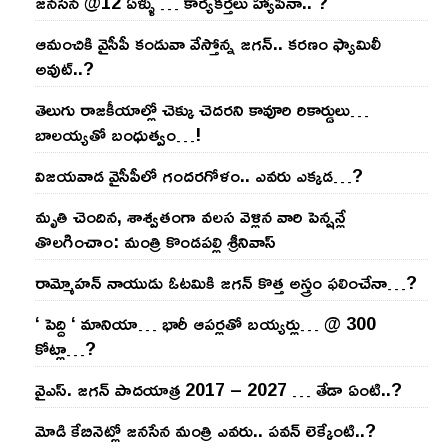
జనసేన @12 ఏళ్ళు … కార్యకర్తలు హ్యాపీనా.. ?
ఆమంచికి వైసీపీ కండువా వేస్తోన్న జ‌గ‌న్‌.. క‌ర‌ణం ఫ్యామిలీ
అవుట్‌..?
తెలుగు రాజ‌కీయాల్లో చెక్కు చెద‌ర‌ని కావూరి రికార్డులు…
బాల‌య్యతో బంధుత్వం…!
విజ‌య‌వాడ వైసీపీలో గంద‌ర‌గోళం.. ఎవ‌రు ఎక్క‌డ‌…?
మృతి చెందిన, శాశ్వతంగా వలస వెళ్లిన వారి పెన్ష‌న్లే
తొల‌గించాం: మంత్రి కొండపల్లి శ్రీనివాస్
రామ్మోహ‌న్ నాయుడు ఓట‌మికి జ‌గ‌న్ కొత్త అస్త్రం ఫ‌లించేనా…?
‘ పెద్ది ‘ మానియా… భారీ ఆప‌ర్ల‌తో బ‌య్య‌ర్లు… @ 300
కోట్లా…?
వైఎస్‌. జ‌గ‌న్ పాద‌యాత్ర 2017 – 2027 … తేడా ఏంటి..?
మోడి కేబినెట్లో జ‌నసేన మంత్రి ఎవ‌రు.. ప‌వ‌న్ లెక్కేంటి..?