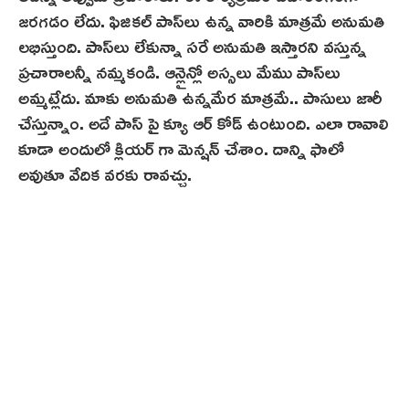
జరగడం లేదు. ఫిజికల్ పాస్‌లు ఉన్న వారికి మాత్రమే అనుమతి
లభిస్తుంది. పాస్‌లు లేకున్నా సరే అనుమతి ఇస్తారని వస్తున్న
ప్రచారాలన్నీ నమ్మకండి. ఆన్లైన్లో అస్సలు మేము పాస్‌లు
అమ్మట్లేదు. మాకు అనుమతి ఉన్నమేర మాత్రమే.. పాసులు జారీ
చేస్తున్నాం. అదే పాస్ పై క్యూ ఆర్ కోడ్ ఉంటుంది. ఎలా రావాలి
కూడా అందులో క్లియర్ గా మెన్షన్ చేశాం. దాన్ని ఫాలో
అవుతూ వేదిక వరకు రావచ్చు.