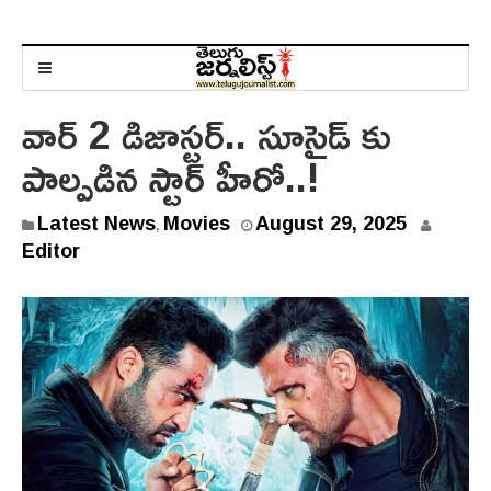
వార్ 2 డిజాస్టర్.. సూసైడ్ కు
పాల్పడిన స్టార్ హీరో..!
A
Latest News
Movies
August 29, 2025
,
u
Editor
g
u
s
t
2
9
,
2