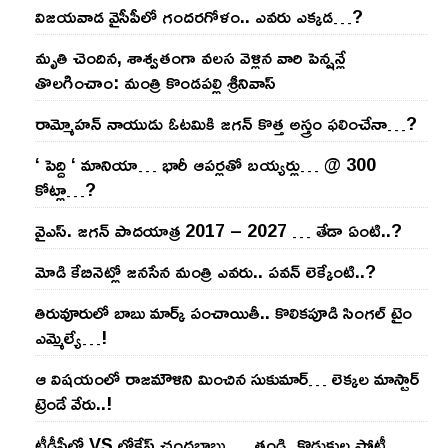
విజ‌య‌వాడ వైసీపీలో గంద‌ర‌గోళం.. ఎవ‌రు ఎక్క‌డ‌…?
మృతి చెందిన, శాశ్వతంగా వలస వెళ్లిన వారి పెన్ష‌న్లే
తొల‌గించాం: మంత్రి కొండపల్లి శ్రీనివాస్
రామ్మోహ‌న్ నాయుడు ఓట‌మికి జ‌గ‌న్ కొత్త అస్త్రం ఫ‌లించేనా…?
‘ పెద్ది ‘ మానియా… భారీ ఆప‌ర్ల‌తో బ‌య్య‌ర్లు… @ 300
కోట్లా…?
వైఎస్‌. జ‌గ‌న్ పాద‌యాత్ర 2017 – 2027 … తేడా ఏంటి..?
మోడి కేబినెట్లో జ‌నసేన మంత్రి ఎవ‌రు.. ప‌వ‌న్ లెక్కేంటి..?
తిరువూరులో బాబు మార్క్ పంచాయితీ.. కొలిక‌పూడి సింగ‌ల్ టైం
ఎమ్మెల్యే…!
ఆ విష‌యంలో రాజ‌మౌళిని మించిన సుకుమార్‌… లెక్క‌ల మాస్టార్
ట్రెండే వేరు..!
టీడీపీలో VS లోకేష్ చంద్ర‌బాబు…. తండ్రి, కొడుకుల పోటీ