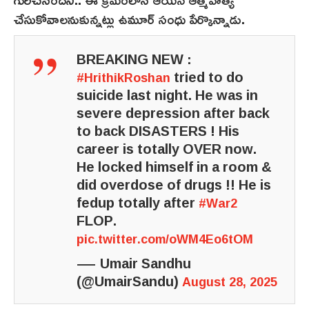
చేసుకోవాలనుకున్నట్లు ఉమూర్ సంధు పేర్కొన్నాడు.
BREAKING NEW :
tried to do
#HrithikRoshan
suicide last night. He was in
severe depression after back
to back DISASTERS ! His
career is totally OVER now.
He locked himself in a room &
did overdose of drugs !! He is
fedup totally after
#War2
FLOP.
pic.twitter.com/oWM4Eo6tOM
— Umair Sandhu
(@UmairSandu)
August 28, 2025