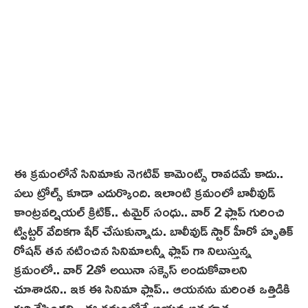
ఈ క్రమంలోనే సినిమాకు నెగటివ్ కామెంట్స్ రావడమే కాదు..
ప‌లు ట్రోల్స్ కూడా ఎదుర్కొంది. ఇలాంటి క్రమంలో బాలీవుడ్
కాంట్రవర్షియల్ క్రిటిక్‌.. ఉమైర్ సంధు.. వార్ 2 ఫ్లాప్ గురించి
ట్విట్టర్ వేదికగా షేర్ చేసుకున్నాడు. బాలీవుడ్ స్టార్ హీరో హృతిక్
రోషన్ తన నటించిన సినిమాలన్నీ ఫ్లాప్ గా నిలుస్తున్న
క్ర‌మంలో.. వార్ 2తో అయినా సక్సెస్ అందుకోవాలని
చూశాడ‌ని.. ఇక‌ ఈ సినిమా ఫ్లాప్.. ఆయ‌న‌ను మరింత ఒత్తిడికి
గురిచేసిందని.. ఈ క్రమంలోనే ఆయన ఆత్మహత్య