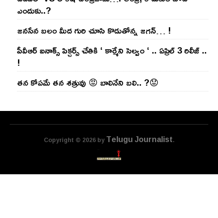
ఎందుకు..?
జ‌న‌సేన బ‌లం మీద గురి చూసి కొడుతోన్న జ‌గ‌న్‌… !
పీవీఆర్ ఐనాక్స్ పిక్చర్స్ చేతికి ‘ కార్మేని సెల్వం ‘ .. ఏప్రిల్ 3 రిలీజ్ ..
!
తన కోపమే తన శత్రువు 😡 బాలినేని బలి.. ?😟
Telugu Journalist
Copyright © 2026 by
.