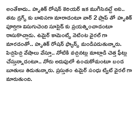
అంతేకాదు.. హృతిక్ రోషన్ కెరియర్ ఇక ముగిసినట్టే అని..
తను డ్రగ్స్ కు బానిసగా మారాడంటూ వార్ 2 ఫ్లాప్ తో హృతిక్
పూర్తిగా విసుగుచెంది సూసైడ్ కు ప్రయత్నించాడంటూ
రాసుకొచ్చాడు. ఉమైర్‌ కామెంట్స్ నెటింట‌ వైరల్ గా
మారడంతో.. హృతిక్ రోషన్ ఫ్యాన్స్ మండిపడుతున్నారు.
పిచ్చిపిచ్చి వేషాలు వేస్తూ.. నోటికి వచ్చినట్లు మాట్లాడి చెత్త ఫీట్లు
చేస్తున్నాడంటూ.. నోరు అదుపులో ఉంచుకోమంటూ బండ
బూతులు తిడుతున్నారు. ప్రస్తుతం ఉమైర్‌ సంధు ట్విట్ వైరల్ గా
మారుతుంది.