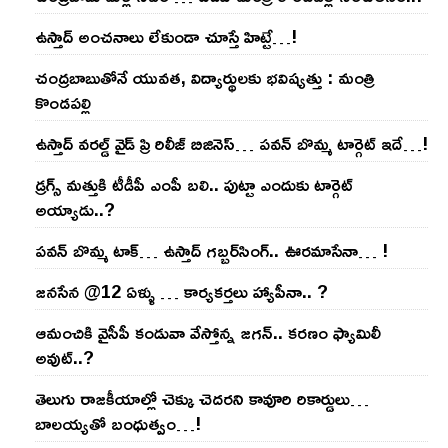
ఉస్తాద్ అంచ‌నాలు లేకుండా చూస్తే హిట్టే…!
చంద్ర‌బాబుతోనే యువ‌త‌, విద్యార్థుల‌కు భ‌విష్య‌త్తు : మంత్రి
కొండ‌ప‌ల్లి
ఉస్తాద్ వ‌ర‌ల్డ్ వైడ్ ప్రి రిలీజ్ బిజినెస్‌… ప‌వ‌న్ బొమ్మ టార్గెట్ ఇదే…!
డ్రగ్స్ మత్తుకి టీడీపీ ఎంపీ బలి.. పుట్టా ఎందుకు టార్గెట్
అయ్యాడు..?
ప‌వ‌న్ బొమ్మ టాక్‌… ఉస్తాద్ గ‌బ్బ‌ర్‌సింగ్‌.. ఊర‌మాసేనా… !
జనసేన @12 ఏళ్ళు … కార్యకర్తలు హ్యాపీనా.. ?
ఆమంచికి వైసీపీ కండువా వేస్తోన్న జ‌గ‌న్‌.. క‌ర‌ణం ఫ్యామిలీ
అవుట్‌..?
తెలుగు రాజ‌కీయాల్లో చెక్కు చెద‌ర‌ని కావూరి రికార్డులు…
బాల‌య్యతో బంధుత్వం…!