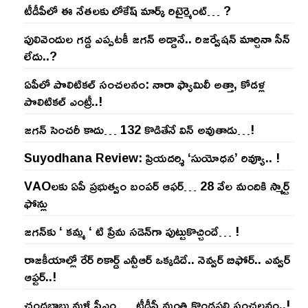
టీడీపీలో ఈ నేత‌ల‌కు లోకేష్ మార్క్ రిటైర్మెంట్‌… ?
పులివెందుల గ‌డ్డ ఎప్ప‌ట‌కీ జ‌గ‌న్ అడ్డానే.. రిజ‌ర్వేష‌న్ మార్చినా సీన్
లేదు..?
ఏపీలో పొలిటిక‌ల్ సంచ‌ల‌నం: నారా ఫ్యామిలీ అత్తా, కోడ‌ళ్ల
పొలిటికల్ ఎంట్రీ..!
జ‌గ‌న్ సెంచ‌రీ కాదు… 132 కొడితేనే విన్ అవుతాడు…!
Suyodhana Review: ప్రియదర్శి ‘సుయోధన’ రివ్యూ.. !
VAOల‌కు ఏపీ ప్ర‌భుత్వం బంప‌ర్ ఆఫ‌ర్‌… 28 వేల మందికి స్మార్ట్
ఫోన్లు
జ‌గ‌న్‌కు ‘ క‌మ్మ ‘ టి ప్రేమ స‌డెన్‌గా పుట్టుకొచ్చిందే… !
రాజ‌కీయాల్లో రేర్ రికార్డ్ ఎన్టీఆర్ ఒక్క‌డిదే.. నెవ్వ‌ర్ బిఫోర్‌.. ఎవ్వ‌ర్
ఆఫ్ట‌ర్‌..!
చంద్ర‌బాబు మ‌ళ్లీ సీఎం … టీడీపీ మంత్రి కొండ‌ప‌ల్లి సంచ‌ల‌నం..!