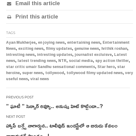
Email this article
Print this article
TAGS
,
,
,
Ayan Mukherjee
en joying news
entertaining news
Entertainment
,
,
,
,
,
News
exciting news
filmy updates
genuine news
hrithik roshan
,
,
,
intresting news
intresting updates
journalist excluisve
Latest
,
,
,
,
,
news
latest trending news
NTR
social media
spy action thriller
,
,
star critic umair Sandhu sensational comments
Star hero
star
,
,
,
,
heroine
super news
tollywood
tollywood filmy updated news
very
,
useful news
viral news
Post
” ఘాటీ ” సెన్సార్ రివ్యూ.. అనుష్క హిట్ కొట్టిందా..?
navigation
హ్యాపీ బర్త్డే నాగార్జున.. టాలీవుడ్ ఇండస్ట్రీలో ఆ బిరుదు కేవలం
నాగార్జునకే సొంతం.. !