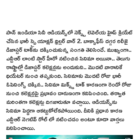
పాన్ ఇండియా సినీ ఆడియన్స్‌లో నెక్స్ట్ లెవెల్‌య హైప్ క్రియేట్
చేసిన భారీ స్పై యాక్షన్ థ్రిల్లర్ వార్ 2. బాక్సాఫీస్ దగ్గర రిలీజై
డిజాస్ట‌ర్ టాక్‌ను దక్కించుకున్న సంగతి తెలిసిందే. ముఖ్యంగా..
ఎన్టీఆర్ లాంటి స్టార్ హీరో నటించిన సినిమా అయినా.. తెలుగు
రాష్ట్రాల్లో డిజాస్టర్ కలెక్షన్లను అందుకుని.. మొదటి వారానికే
థియేటర్ నుంచి తప్పకుంది. సినిమాకు మొదటి రోజు భారీ
ఓపెనింగ్స్‌ దక్కిన.. సినిమా మిక్స్డ్‌ టాక్ కార‌ణంగా రెండో రోజు
నుంచి కలెక్షన్లపై ప్రభావం దారుణంగా కనిపించింది. తర్వాత
మరింతగా కలెక్షన్లు దిగజారుతూ వచ్చాయి. ఆడియన్స్‌ను
సినిమా పెద్దగా ఆకట్టుకోలేకపోయింది. దీనికి ప్రధాన కారణ
ఎన్టీఆర్ నెగటివ్ రోల్ లో నటించడం అంటూ కూడా వార్తలు
వినిపించాయి.