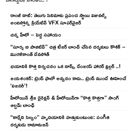
రాంజీ డాట్: తెలుగు సినిమాకు ప్రపంచ స్థాయి విజువల్స్
అందిస్తోన్న క్రియేటివ్ VFX సూపర్‌వైజర్
చిన్న హీరో – పెద్ద సహాయం
“సూర్య బి పాజిటివ్” చిత్ర టీజర్ లాంచ్ చేసిన‌ దర్శకులు కౌశిక్ –
మురళీకాంత్ దేవసోత్
భయానికి కొత్త నిర్వచనం ఒక డార్క్, డేంజరస్ హారర్ థ్రిల్లర్ ..!
జయశంకర్: ట్రెండ్‌ ఫాలో అవ్వడం కాదు.. ట్రెండ్‌ ముందే ఊహించే
‘విజనరీ’!
హీరోయిన్ శ్రీజ డైరెక్ష‌న్ & హీరోయిన్‌గా “కొత్త కొత్తగా” సాంగ్
ఆల్బమ్ లాంఛ్
“కార్మేని సెల్వం” హృదయానికి హత్తుకుంటుంది: సంగీత
దర్శకుడు రామానుజన్