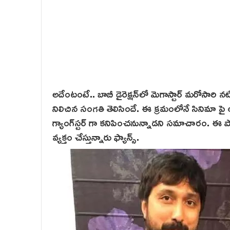
అదేంటంటే.. బాబీ డైరెక్షన్‌లో మెగాస్టార్ మరోసారి నటి
నిలిచిన సంగతి తెలిసిందే. ఈ క్రమంలోనే సినిమా పై 
గ్యాంగ్‌స్ట‌ర్ గా కనిపించనున్నాడని సమాచారం. ఈ ప
వ్యక్తం చేస్తున్నారు ఫ్యాన్స్.