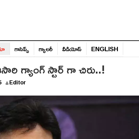
ిమా
గాసిప్స్‌
గ్యాల‌రీ
వీడియోస్‌
ENGLISH
సారి గ్యాంగ్ స్టార్ గా చిరు..!
A
5
Editor
u
g
u
s
t
2
0