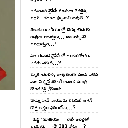
ఆమంచికి వైసీపీ కండువా వేస్తోన్న
జ‌గ‌న్‌.. క‌ర‌ణం ఫ్యామిలీ అవుట్‌..?
తెలుగు రాజ‌కీయాల్లో చెక్కు చెద‌ర‌ని
కావూరి రికార్డులు… బాల‌య్యతో
బంధుత్వం…!
విజ‌య‌వాడ వైసీపీలో గంద‌ర‌గోళం..
ఎవ‌రు ఎక్క‌డ‌…?
మృతి చెందిన, శాశ్వతంగా వలస వెళ్లిన
వారి పెన్ష‌న్లే తొల‌గించాం: మంత్రి
కొండపల్లి శ్రీనివాస్
రామ్మోహ‌న్ నాయుడు ఓట‌మికి జ‌గ‌న్
కొత్త అస్త్రం ఫ‌లించేనా…?
‘ పెద్ది ‘ మానియా… భారీ ఆప‌ర్ల‌తో
బ‌య్య‌ర్లు… @ 300 కోట్లా…?