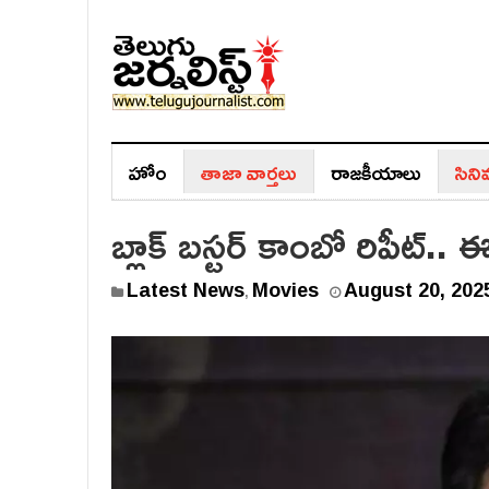
హోం
తాజా వార్తలు
రాజ‌కీయాలు
సిన
బ్లాక్ బస్టర్ కాంబో రిపీట్.. ఈ
Latest News
Movies
August 20, 202
,