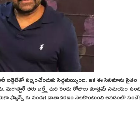
భారీ బడ్జెట్‌తో నిర్మించేందుకు సిద్ధమయ్యింది. ఇక ఈ సినిమాను సైతం
 మెగాస్టార్ చిరు బర్త్డే మరి రెండు రోజులు మాత్రమే స‌మ‌యం ఉం
జ్‌ల‌తో మెగా ఫ్యాన్స్ కు పండగ వాతావరణం నెలకొంటుంది అనడంలో సం