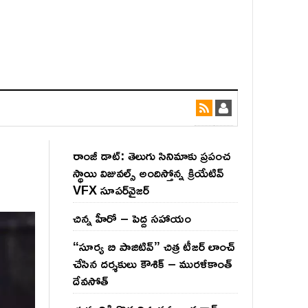
రాంజీ డాట్: తెలుగు సినిమాకు ప్రపంచ
స్థాయి విజువల్స్ అందిస్తోన్న క్రియేటివ్
VFX సూపర్‌వైజర్
చిన్న హీరో – పెద్ద సహాయం
“సూర్య బి పాజిటివ్” చిత్ర టీజర్ లాంచ్
చేసిన‌ దర్శకులు కౌశిక్ – మురళీకాంత్
దేవసోత్