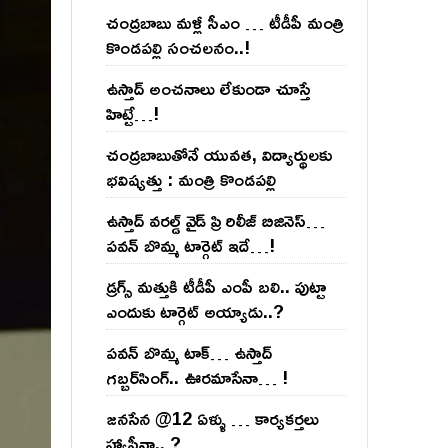
చంద్ర‌బాబు మ‌ళ్లీ సీఎం … టీడీపీ మంత్రి
కొండ‌ప‌ల్లి సంచ‌ల‌నం..!
ఉస్తాద్ అంచ‌నాలు లేకుండా చూస్తే
హిట్టే…!
చంద్ర‌బాబుతోనే యువ‌త‌, విద్యార్థుల‌కు
భ‌విష్య‌త్తు : మంత్రి కొండ‌ప‌ల్లి
ఉస్తాద్ వ‌ర‌ల్డ్ వైడ్ ప్రి రిలీజ్ బిజినెస్‌…
ప‌వ‌న్ బొమ్మ టార్గెట్ ఇదే…!
డ్రగ్స్ మత్తుకి టీడీపీ ఎంపీ బలి.. పుట్టా
ఎందుకు టార్గెట్ అయ్యాడు..?
ప‌వ‌న్ బొమ్మ టాక్‌… ఉస్తాద్
గ‌బ్బ‌ర్‌సింగ్‌.. ఊర‌మాసేనా… !
జనసేన @12 ఏళ్ళు … కార్యకర్తలు
హ్యాపీనా.. ?