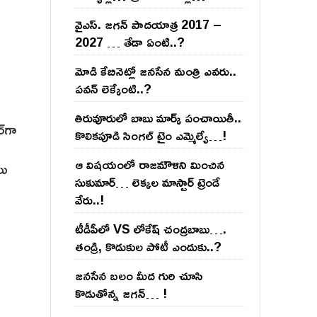
వైఎస్‌. జ‌గ‌న్ పాద‌యాత్ర 2017 –
2027 … తేడా ఏంటి..?
మోడి కేబినెట్లో జ‌నసేన మంత్రి ఎవ‌రు..
ప‌వ‌న్ లెక్కేంటి..?
తిరువూరులో బాబు మార్క్ పంచాయితీ..
్‌గా
కొలిక‌పూడి సింగ‌ల్ టైం ఎమ్మెల్యే…!
ఆ విష‌యంలో రాజ‌మౌళిని మించిన
లు
సుకుమార్‌… లెక్క‌ల మాస్టార్ ట్రెండే
వేరు..!
టీడీపీలో VS లోకేష్ చంద్ర‌బాబు….
తండ్రి, కొడుకుల పోటీ ఎందుకు..?
జ‌న‌సేన బ‌లం మీద గురి చూసి
కొడుతోన్న జ‌గ‌న్‌… !