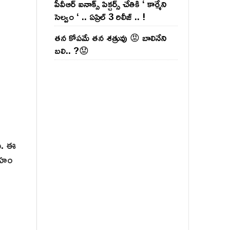
పీవీఆర్ ఐనాక్స్ పిక్చర్స్ చేతికి ‘ కార్మేని
సెల్వం ‘ .. ఏప్రిల్ 3 రిలీజ్ .. !
తన కోపమే తన శత్రువు 😡 బాలినేని
బలి.. ?😟
ది. ఈ
దేహం