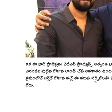
ఇక ఈ భారీ ప్రాజెక్టును ఏబీఎన్ ప్రొడక్షన్స్ అత్యంత 
చిరంజీవి పుట్టిన రోజున లాంచ్ చేసే అవకాశం ఉందట.
క్ర‌మంలోనే బర్త్‌డే రోజున వచ్చే ఈ వరుస సర్ప్రై
లేదు.