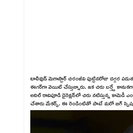
టాలీవుడ్ మెగాస్టార్ చిరంజీవి పుట్టినరోజు దగ్గర
ఈగర్‌గా వెయిట్ చేస్తున్నారు. ఇక చిరు బర్త్డే కాన
అనిల్ రావిపూడి డైరెక్షన్‌లో చిరు నటిస్తున్న కామెడీ ఎం
చేశారు మేకర్స్‌. ఈ రెండింటితో పాటే మరో బిగ్ స్పె