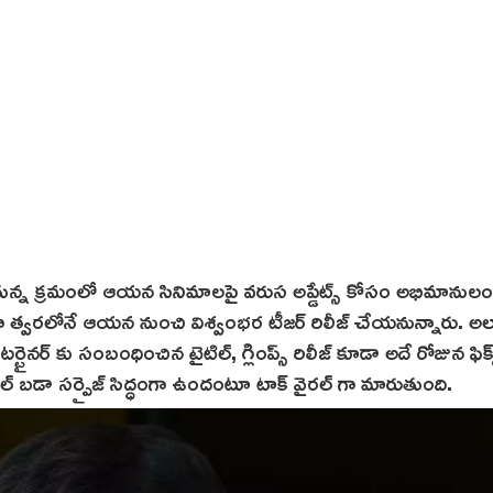
 పడుతున్న క్రమంలో ఆయన సినిమాలపై వరుస అప్డేట్స్ కోసం అభిమానుల
ుకగా త్వరలోనే ఆయన నుంచి విశ్వంభర టీజర్ రిలీజ్‌ చేయనున్నారు. అల
టర్టైనర్ కు సంబంధించిన టైటిల్, గ్లింప్స్‌ రిలీజ్ కూడా అదే రోజున ఫిక్
షల్ బడా సర్ప్రైజ్ సిద్ధంగా ఉందంటూ టాక్ వైరల్ గా మారుతుంది.