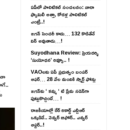
ఏపీలో పొలిటిక‌ల్ సంచ‌ల‌నం: నారా
ఫ్యామిలీ అత్తా, కోడ‌ళ్ల పొలిటికల్
ఎంట్రీ..!
జ‌గ‌న్ సెంచ‌రీ కాదు… 132 కొడితేనే
విన్ అవుతాడు…!
Suyodhana Review: ప్రియదర్శి
‘సుయోధన’ రివ్యూ.. !
VAOల‌కు ఏపీ ప్ర‌భుత్వం బంప‌ర్
ంతా
ఆఫ‌ర్‌… 28 వేల మందికి స్మార్ట్ ఫోన్లు
ాగే..
జ‌గ‌న్‌కు ‘ క‌మ్మ ‘ టి ప్రేమ స‌డెన్‌గా
స్
పుట్టుకొచ్చిందే… !
రాజ‌కీయాల్లో రేర్ రికార్డ్ ఎన్టీఆర్
ఒక్క‌డిదే.. నెవ్వ‌ర్ బిఫోర్‌.. ఎవ్వ‌ర్
ఆఫ్ట‌ర్‌..!