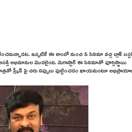
ంచ‌నున్నాడ‌ట‌. ఇప్పటికే ఈ కాంబో నుంచి ఓ సినిమా వచ్చి బ్లాక్ బ‌స్టర
ఆసక్తి అభిమానుల మొదలైంది. మెగాస్టార్ ఈ సినిమాతో పూర్తిస్థాయి
ాత్రతో స్క్రీన్ పై చిరు నిప్పులు పుట్టించడం ఖాయమంటూ అభిప్రాయా