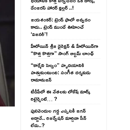
భయానికి కొత్త నిర్వచనం ఒక డార్క్,
డేంజరస్ హారర్ థ్రిల్లర్ ..!
జయశంకర్: ట్రెండ్‌ ఫాలో అవ్వడం
కాదు.. ట్రెండ్‌ ముందే ఊహించే
‘విజనరీ’!
హీరోయిన్ శ్రీజ డైరెక్ష‌న్ & హీరోయిన్‌గా
“కొత్త కొత్తగా” సాంగ్ ఆల్బమ్ లాంఛ్
“కార్మేని సెల్వం” హృదయానికి
హత్తుకుంటుంది: సంగీత దర్శకుడు
రామానుజన్
టీడీపీలో ఈ నేత‌ల‌కు లోకేష్ మార్క్
రిటైర్మెంట్‌… ?
పులివెందుల గ‌డ్డ ఎప్ప‌ట‌కీ జ‌గ‌న్
అడ్డానే.. రిజ‌ర్వేష‌న్ మార్చినా సీన్
లేదు..?