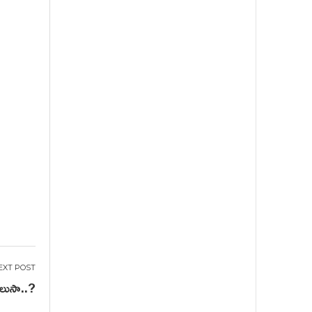
తెలుసా..?