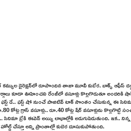
్ శేఖర్ కమ్యుల డైరెక్షన్‌లో రూపొందిన తాజా మూవీ కుబేర. బాక్స్ ఆఫీస్ దగ
డ్ వర్గాలు కూడా ఊహించని రేంజ్‌లో వసూళ్లు కొల్లగొడుతూ అందరికి షాక
. ఫస్ట్ డే.. ఫస్ట్ షో నుంచే పాజిటివ్ టాక్ సొంతం చేసుకున్న ఈ సినిమ
.80 కోట్ల గ్రాస్ వ‌సూళ్లు.. రూ.40 కోట్ల షేర్ వసూళ్లును కొల్లగొట్టి
.. సినిమా బ్రేకి ఈవెన్ అయ్యి లాభాల్లోకి అడుగుపెడుతుంది. ఇక.. నిన్న
ు హోల్డ్ చేస్తూ అన్ని ప్రాంతాల్లో కుబెర దూసుకుపోతుంది.