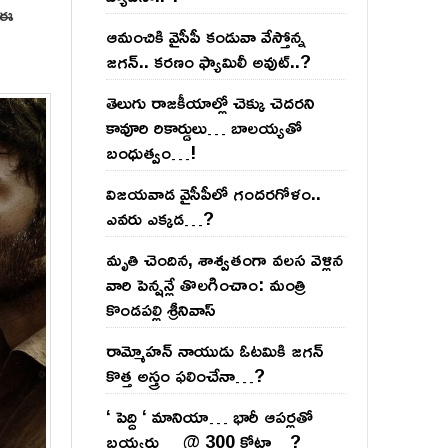
ో ఈ
ఆమంచికి వైసీపీ కండువా వేస్తోన్న
జ‌గ‌న్‌.. క‌ర‌ణం ఫ్యామిలీ అవుట్‌..?
తెలుగు రాజ‌కీయాల్లో చెక్కు చెద‌ర‌ని
కావూరి రికార్డులు… బాల‌య్యతో
బంధుత్వం…!
విజ‌య‌వాడ వైసీపీలో గంద‌ర‌గోళం..
ఎవ‌రు ఎక్క‌డ‌…?
మృతి చెందిన, శాశ్వతంగా వలస వెళ్లిన
వారి పెన్ష‌న్లే తొల‌గించాం: మంత్రి
కొండపల్లి శ్రీనివాస్
రామ్మోహ‌న్ నాయుడు ఓట‌మికి జ‌గ‌న్
కొత్త అస్త్రం ఫ‌లించేనా…?
‘ పెద్ది ‘ మానియా… భారీ ఆప‌ర్ల‌తో
బ‌య్య‌ర్లు… @ 300 కోట్లా…?