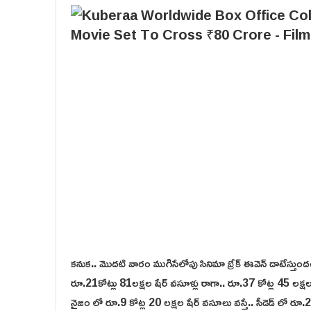
కనుక.. మొదటి వారం ముగిసేలోపు సినిమా బ్రేక్ ఈవెన్ దాటేస్తుంద
రూ.21కోట్లు 81ల‌క్ష‌ల‌ షేర్ వ‌సూళ్లు రాగా.. రూ.37 కోట్ల 45 లక్ష
నైజం లో రూ.9 కోట్ల 20 లక్షల షేర్ వసూలు వస్తే.. సీడెడ్ లో రూ.2కో