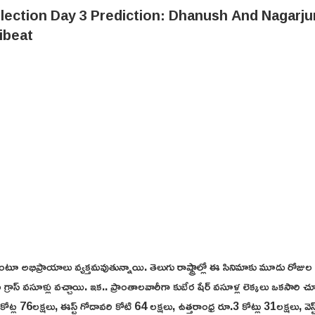
ంటూ అభిప్రాయాలు వ్యక్తమవుతున్నాయి. తెలుగు రాష్ట్రాల్లో ఈ సినిమాకు మూడు రోజుల
ల గ్రాస్ వసూళ్లు వచ్చాయి. ఇక.. ప్రాంతాలవారీగా కుబేర షేర్ వ‌సూళ్ల‌ లెక్కలు ఒకసారి చూ
ట్ల 76లక్షలు, ఈస్ట్ గోదావరి కోటి 64 లక్షలు, ఉత్తరాంధ్ర రూ.3 కోట్లు 31లక్షలు, వెస్ట