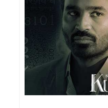
,
2
0
2
5