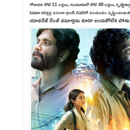
గోదావరి కోటి 11 లక్షలు, గుంటూరులో కోటి 49 లక్షలు, కృష్ణాజిల్లా 
అ
సినిమా కలెక్షన్ల పరంగా గ్రాండ్ లెవెల్‌లో సంచలనం సృష్టించింది.
యావరేజ్ రేంజ్ వసూళ్లును కూడా అందుకోలేక పోతు