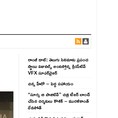
రాంజీ డాట్: తెలుగు సినిమాకు ప్రపంచ
స్థాయి విజువల్స్ అందిస్తోన్న క్రియేటివ్
VFX సూపర్‌వైజర్
చిన్న హీరో – పెద్ద సహాయం
“సూర్య బి పాజిటివ్” చిత్ర టీజర్ లాంచ్
చేసిన‌ దర్శకులు కౌశిక్ – మురళీకాంత్
దేవసోత్