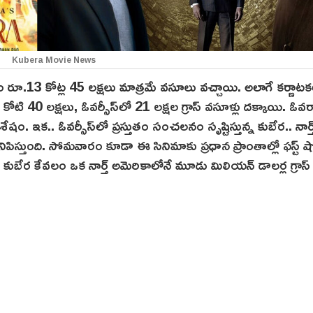
Kubera Movie News
రూ.13 కోట్ల 45 లక్షలు మాత్రమే వసూలు వచ్చాయి. అలాగే కర్ణాట
ోటి 40 లక్షలు, ఓవర్సీస్‌లో 21 లక్షల గ్రాస్ వ‌సూళ్లు దక్కాయి. ఓవరా
షం. ఇక.. ఓవర్సీస్‌లో ప్రస్తుతం సంచలనం సృష్టిస్తున్న కుబేర.. నార్త
ిపిస్తుంది. సోమవారం కూడా ఈ సినిమాకు ప్రధాన ప్రాంతాల్లో ఫస్ట్ ష
కుబేర కేవలం ఒక నార్త్ అమెరికాలోనే మూడు మిలియన్ డాలర్ల గ్రాస్ 