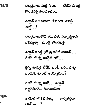
చంద్ర‌బాబు మ‌ళ్లీ సీఎం … టీడీపీ మంత్రి
కొండ‌ప‌ల్లి సంచ‌ల‌నం..!
ఉస్తాద్ అంచ‌నాలు లేకుండా చూస్తే
హిట్టే…!
చంద్ర‌బాబుతోనే యువ‌త‌, విద్యార్థుల‌కు
భ‌విష్య‌త్తు : మంత్రి కొండ‌ప‌ల్లి
ఉస్తాద్ వ‌ర‌ల్డ్ వైడ్ ప్రి రిలీజ్ బిజినెస్‌…
ప‌వ‌న్ బొమ్మ టార్గెట్ ఇదే…!
డ్రగ్స్ మత్తుకి టీడీపీ ఎంపీ బలి.. పుట్టా
ఎందుకు టార్గెట్ అయ్యాడు..?
ప‌వ‌న్ బొమ్మ టాక్‌… ఉస్తాద్
గ‌బ్బ‌ర్‌సింగ్‌.. ఊర‌మాసేనా… !
ద్దాం.
జనసేన @12 ఏళ్ళు … కార్యకర్తలు
్
హ్యాపీనా.. ?