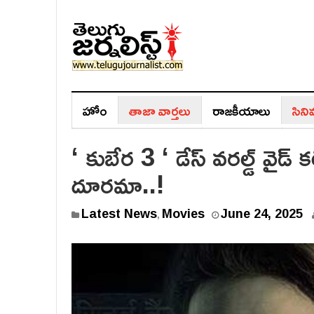
హోం
తాజా వార్తలు
రాజ‌కీయాలు
సిన
‘ కుబేర 3 ‘ డేస్ వరల్డ్ వైడ్ క
దూరమా..!
J
Latest News
Movies
June 24, 2025
,
u
n
e
2
4