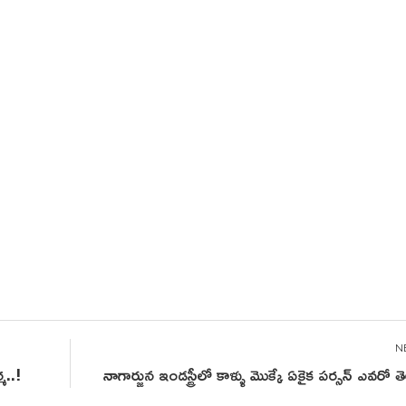
మ..!
నాగార్జున ఇండస్ట్రీలో కాళ్ళు మొక్కే ఏకైక పర్సన్ ఎవరో 