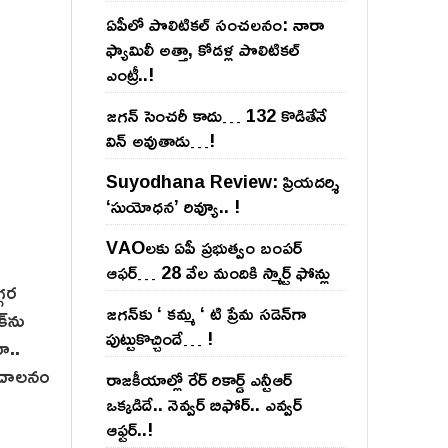
ఏపీలో పొలిటిక‌ల్ సంచ‌ల‌నం: నారా
ఫ్యామిలీ అత్తా, కోడ‌ళ్ల పొలిటికల్
ఎంట్రీ..!
జ‌గ‌న్ సెంచ‌రీ కాదు… 132 కొడితేనే
విన్ అవుతాడు…!
Suyodhana Review: ప్రియదర్శి
‘సుయోధన’ రివ్యూ.. !
VAOల‌కు ఏపీ ప్ర‌భుత్వం బంప‌ర్
ఆఫ‌ర్‌… 28 వేల మందికి స్మార్ట్ ఫోన్లు
్గర
జ‌గ‌న్‌కు ‘ క‌మ్మ ‘ టి ప్రేమ స‌డెన్‌గా
్‌ను
పుట్టుకొచ్చిందే… !
ా..
 సంచాలనం
రాజ‌కీయాల్లో రేర్ రికార్డ్ ఎన్టీఆర్
ఒక్క‌డిదే.. నెవ్వ‌ర్ బిఫోర్‌.. ఎవ్వ‌ర్
ఆఫ్ట‌ర్‌..!