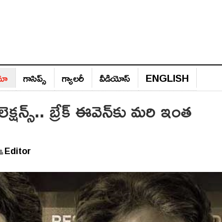
ిమా
గాసిప్స్‌
గ్యాల‌రీ
వీడియోస్‌
ENGLISH
లెక్షన్స్.. బ్రేక్ ఈవెన్‌కు మరి ఇంత
Editor