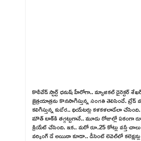
కొలీవేడ్‌ స్టార్ట్ ధనుష్ హీరోగా.. మ్యాజికల్ డైరెక్టర
జైత్రయాత్రను కొనసాగిస్తున్న సంగతి తెలిసిందే. ట్రే
కలిగిస్తున్న కుబేర.. థియేటర్లు కళకళలాడేలా చేసింది
మౌత్ టాక్‌కి తగ్గట్టుగానే.. మూడు రోజుల్లో ఏకంగా రూ
క్రియేట్ చేసింది. ఇక.. మరో రూ.25 కోట్లు వస్తే చాలు
వర్కింగ్ డే అయినా కూడా.. డీసెంట్ లెవెల్‌లో కలెక్షన్ల