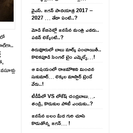
వైఎస్‌. జ‌గ‌న్ పాద‌యాత్ర 2017 –
2027 … తేడా ఏంటి..?
మోడి కేబినెట్లో జ‌నసేన మంత్రి ఎవ‌రు..
కలో
ప‌వ‌న్ లెక్కేంటి..?
ల్‌గా..
తిరువూరులో బాబు మార్క్ పంచాయితీ..
్
కొలిక‌పూడి సింగ‌ల్ టైం ఎమ్మెల్యే…!
ో,
ఆ విష‌యంలో రాజ‌మౌళిని మించిన
వసూళ్లు
సుకుమార్‌… లెక్క‌ల మాస్టార్ ట్రెండే
వేరు..!
టీడీపీలో VS లోకేష్ చంద్ర‌బాబు….
తండ్రి, కొడుకుల పోటీ ఎందుకు..?
జ‌న‌సేన బ‌లం మీద గురి చూసి
కొడుతోన్న జ‌గ‌న్‌… !