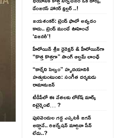
భయానికి కొత్త నిర్వచనం ఒక డార్క్,
డేంజరస్ హారర్ థ్రిల్లర్ ..!
జయశంకర్: ట్రెండ్‌ ఫాలో అవ్వడం
కాదు.. ట్రెండ్‌ ముందే ఊహించే
‘విజనరీ’!
హీరోయిన్ శ్రీజ డైరెక్ష‌న్ & హీరోయిన్‌గా
“కొత్త కొత్తగా” సాంగ్ ఆల్బమ్ లాంఛ్
“కార్మేని సెల్వం” హృదయానికి
హత్తుకుంటుంది: సంగీత దర్శకుడు
రామానుజన్
టీడీపీలో ఈ నేత‌ల‌కు లోకేష్ మార్క్
రిటైర్మెంట్‌… ?
పులివెందుల గ‌డ్డ ఎప్ప‌ట‌కీ జ‌గ‌న్
అడ్డానే.. రిజ‌ర్వేష‌న్ మార్చినా సీన్
లేదు..?