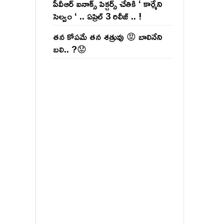
పీవీఆర్ ఐనాక్స్ పిక్చర్స్ చేతికి ‘ కార్మేని
సెల్వం ‘ .. ఏప్రిల్ 3 రిలీజ్ .. !
తన కోపమే తన శత్రువు 😡 బాలినేని
బలి.. ?😟