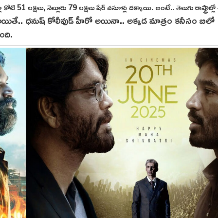
కోటి 51 లక్షలు, నెల్లూరు 79 లక్షలు షేర్ వ‌సూళ్లు దక్కాయి. అంటే.. తెలుగు రాష్ట్రాల్ల
యితే.. ధనుష్‌ కోలీవుడ్ హీరో అయినా.. అక్కడ మాత్రం కనీసం బిలో
ంది.