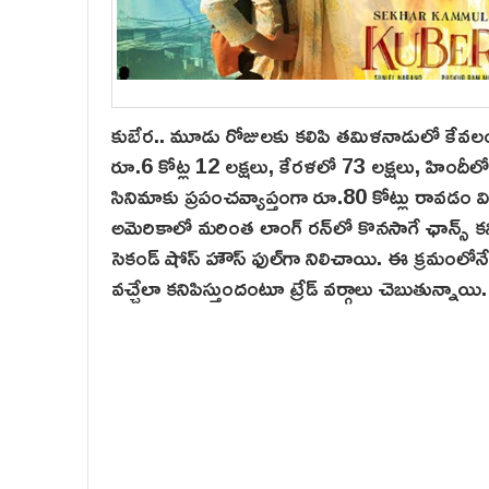
కుబేర.. మూడు రోజులకు కలిపి తమిళనాడులో కేవలం 
రూ.6 కోట్ల 12 లక్షలు, కేరళలో 73 లక్షలు, హిందీలో క
సినిమాకు ప్రపంచవ్యాప్తంగా రూ.80 కోట్లు రావడం విశే
అమెరికాలో మరింత లాంగ్ ర‌న్‌లో కొనసాగే ఛాన్స్ కన
సెకండ్ షోస్ హౌస్ ఫుల్‌గా నిలిచాయి. ఈ క్రమంలోనే 
వచ్చేలా కనిపిస్తుందంటూ ట్రేడ్ వర్గాలు చెబుతున్నాయి.