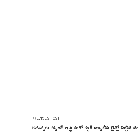
Post
తమన్నకు హ్యాండ్ ఇచ్చి మరో స్టార్ బ్యూటీని లైన్లో పెట్టిన వర్
navigation