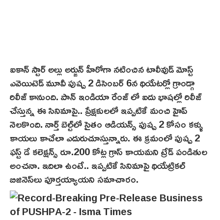
ఐకాన్ స్టార్ అల్లు అర్జున్ హీరోగా న‌టించిన టాలీవుడ్ మోస్ట్
ఎవెయిటెడ్ మూవీ పుష్ప 2 డిసెంబర్ 6న థియేటర్లో గ్రాండ్గా
రిలీజ్ కానుంది. పాన్ ఇండియా రేంజ్ లో ఐదు భాషల్లో రిలీజ్
చేస్తున్న ఈ సినిమాపై.. ప్రేక్షకులలో ఇప్ప‌టికే మంచి హైప్‌
నెలకొంది. నార్త్ బెల్ట్‌లో సైతం ఆడియన్స్ పుష్ప 2 కోసం కళ్ళు
కాయలు కాచేలా ఎదురుచూస్తున్నారు. ఈ క్రమంలో పుష్ప 2
ఫస్ట్ డే కలెక్షన్స్ రూ.200 కోట్ల గ్రాస్ కాయమని ట్రేడ్ పండితుల
అంచనా. ఇదిలా ఉంటే.. ఇప్పటికే సినిమాపై థియేట్రికల్
బిజినెస్‌లు పూర్తయ్యాయని సమాచారం.