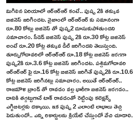
మిగిలిన ఏరియాలో ఆర్‌ఆర్ఆర్ కంటే.. పుష్ప 2కి తక్కువ
బిజినెస్ జరిగిందట. నైజాంలో ఆర్‌ఆర్ఆర్ కు సమానంగా
రూ.80 కోట్లు బిజినెస్ తో పుష్ప‌2 దూసుకుపోతుంద‌ని
సమాచారం. సీడెడ్‌ బిజినెస్ పుష్ప 2కి రూ.30 కోట్ల బిజినెస్
అంటే రూ.20 కోట్ల తక్కువ డీల్ జరిగిందని తెలుస్తుంది.
తూర్పుగోదావరిలో ఆర్ఆర్ఆర్ రూ.18 కోట్ల బిజినెస్ జరగగా
పుష్ప2కి రూ.3.6 కోట్ల బిజినెస్ జరిగిందట. పశ్చిమగోదావరి
ఆర్‌ఆర్ఆర్ పై రూ.16 కోట్ల బిజినెస్ జరిగితే పుష్ప2కి రూ.10.6
కోట్ల బిజినెస్ జరిగినట్లు సమాచారం. అయితే ఆర్‌ఆర్ఆర్..
రాజమౌళి బ్రాండ్ తో రావడం వల్ల భారీగా బిజినెస్ జరగడం..
దానికి తగ్గట్టుగానే టాక్ రావడంతో రెట్టింపు కలెక్షన్స్
ఎగ్జిబిటర్లకు దక్కాయి. ఇక పుష్ప 2 ఎలాంటి లాభాలు తెచ్చి
పెడుతుందో.. ఎన్ని రికార్డులను క్రియేట్ చేస్తుందో వేచి చూడాలి.