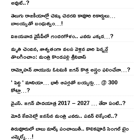
అవుట్‌..?
తెలుగు రాజ‌కీయాల్లో చెక్కు చెద‌ర‌ని కావూరి రికార్డులు…
బాల‌య్యతో బంధుత్వం…!
విజ‌య‌వాడ వైసీపీలో గంద‌ర‌గోళం.. ఎవ‌రు ఎక్క‌డ‌…?
మృతి చెందిన, శాశ్వతంగా వలస వెళ్లిన వారి పెన్ష‌న్లే
తొల‌గించాం: మంత్రి కొండపల్లి శ్రీనివాస్
రామ్మోహ‌న్ నాయుడు ఓట‌మికి జ‌గ‌న్ కొత్త అస్త్రం ఫ‌లించేనా…?
‘ పెద్ది ‘ మానియా… భారీ ఆప‌ర్ల‌తో బ‌య్య‌ర్లు… @ 300
కోట్లా…?
వైఎస్‌. జ‌గ‌న్ పాద‌యాత్ర 2017 – 2027 … తేడా ఏంటి..?
మోడి కేబినెట్లో జ‌నసేన మంత్రి ఎవ‌రు.. ప‌వ‌న్ లెక్కేంటి..?
తిరువూరులో బాబు మార్క్ పంచాయితీ.. కొలిక‌పూడి సింగ‌ల్ టైం
ఎమ్మెల్యే…!