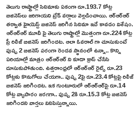
తెలుగు రాష్ట్రాల్లో సినిమాకు ఏకంగా రూ.193.7 కోట్ల
బిజినెస్‌లు జరిగాయ‌ని ట్రేడ్ వర్గాలు వెల్లడించాయి. ఆర్‌ఆర్ఆర్
తర్వాత హైయెస్ట్ బిజినెస్ జరిగిన సినిమా ఇదే కావడం విశేషం.
ఆర్‌ఆర్ఆర్ మూవీ పై తెలుగు రాష్ట్రాల్లో మొత్తంగా రూ.224 కోట్ల
ప్రీ రిలీజ్ బిజినెస్ జరిగిందట. ఆలా ఓవరాల్ గా చూసుకుంటే
పుష్ప 2 బిజినెస్ పరంగా రెండవ‌ స్థానంలో ఉన్నా.. కొన్ని
ఏరియాల్లో మాత్రం ఆర్‌ఆర్ఆర్ ని కూడా క్రాస్‌ చేసేసి
దూసుకుపోతుంది. ఉత్తరాంధ్రలో ఆర్ఆర్ఆర్ రైట్స్ రూ.23
కోట్లకు కొనుగోలు చేయగా.. పుష్ప 2పై రూ.23.4 కోట్లపై రిలీజ్
బిజినెస్ జరిగిందట. ఇక గుంటూరులో ఆర్‌ఆర్ఆర్‌పై రూ.14
కోట్ల వ్యాపారం జరగగా.. పుష్ప 2కి రూ.15.3 కోట్ల బిజినెస్
జరిగిందని వార్తలు వినిపిస్తున్నాయి.