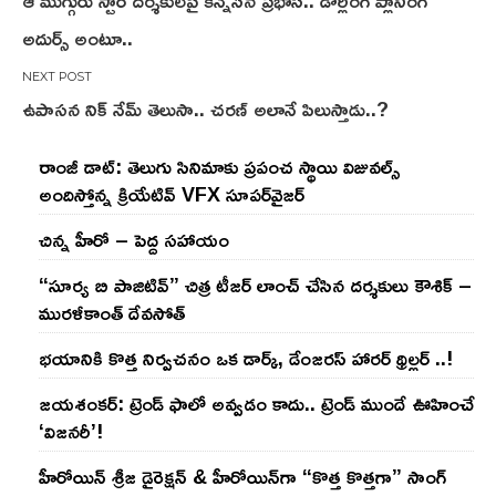
ఆ ముగ్గురు స్టార్ దర్శకులపై కన్నేసిన ప్రభాస్.. డార్లింగ్ ప్లానింగ్
navigation
అదుర్స్ అంటూ..
ఉపాసన నిక్ నేమ్ తెలుసా.. చరణ్ అలానే పిలుస్తాడు..?
రాంజీ డాట్: తెలుగు సినిమాకు ప్రపంచ స్థాయి విజువల్స్
అందిస్తోన్న క్రియేటివ్ VFX సూపర్‌వైజర్
చిన్న హీరో – పెద్ద సహాయం
“సూర్య బి పాజిటివ్” చిత్ర టీజర్ లాంచ్ చేసిన‌ దర్శకులు కౌశిక్ –
మురళీకాంత్ దేవసోత్
భయానికి కొత్త నిర్వచనం ఒక డార్క్, డేంజరస్ హారర్ థ్రిల్లర్ ..!
జయశంకర్: ట్రెండ్‌ ఫాలో అవ్వడం కాదు.. ట్రెండ్‌ ముందే ఊహించే
‘విజనరీ’!
హీరోయిన్ శ్రీజ డైరెక్ష‌న్ & హీరోయిన్‌గా “కొత్త కొత్తగా” సాంగ్