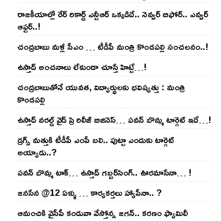
రాజ‌కీయాల్లో రేర్ రికార్డ్ ఎన్టీఆర్ ఒక్క‌డిదే.. నెవ్వ‌ర్ బిఫోర్‌.. ఎవ్వ‌ర్
ఆఫ్ట‌ర్‌..!
చంద్ర‌బాబు మ‌ళ్లీ సీఎం … టీడీపీ మంత్రి కొండ‌ప‌ల్లి సంచ‌ల‌నం..!
ఉస్తాద్ అంచ‌నాలు లేకుండా చూస్తే హిట్టే…!
చంద్ర‌బాబుతోనే యువ‌త‌, విద్యార్థుల‌కు భ‌విష్య‌త్తు : మంత్రి
కొండ‌ప‌ల్లి
ఉస్తాద్ వ‌ర‌ల్డ్ వైడ్ ప్రి రిలీజ్ బిజినెస్‌… ప‌వ‌న్ బొమ్మ టార్గెట్ ఇదే…!
డ్రగ్స్ మత్తుకి టీడీపీ ఎంపీ బలి.. పుట్టా ఎందుకు టార్గెట్
అయ్యాడు..?
ప‌వ‌న్ బొమ్మ టాక్‌… ఉస్తాద్ గ‌బ్బ‌ర్‌సింగ్‌.. ఊర‌మాసేనా… !
జనసేన @12 ఏళ్ళు … కార్యకర్తలు హ్యాపీనా.. ?
ఆమంచికి వైసీపీ కండువా వేస్తోన్న జ‌గ‌న్‌.. క‌ర‌ణం ఫ్యామిలీ