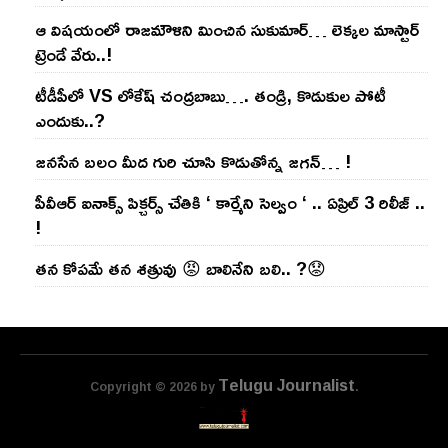
ఆ విష‌యంలో రాజ‌మౌళిని మించిన సుకుమార్‌… లెక్క‌ల మాస్టార్
ట్రెండే వేరు..!
టీడీపీలో VS లోకేష్ చంద్ర‌బాబు…. తండ్రి, కొడుకుల పోటీ
ఎందుకు..?
జ‌న‌సేన బ‌లం మీద గురి చూసి కొడుతోన్న జ‌గ‌న్‌… !
పీవీఆర్ ఐనాక్స్ పిక్చర్స్ చేతికి ‘ కార్మేని సెల్వం ‘ .. ఏప్రిల్ 3 రిలీజ్ ..
!
తన కోపమే తన శత్రువు 😡 బాలినేని బలి.. ?😟
Telugu Journalist
Copyright © 2026 by
.