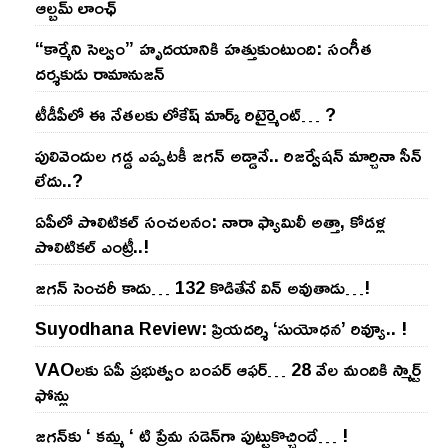
ఆల్బమ్ లాంఛ్
“కార్మేని సెల్వం” హృదయానికి హత్తుకుంటుంది: సంగీత
దర్శకుడు రామానుజన్
టీడీపీలో ఈ నేత‌ల‌కు లోకేష్ మార్క్ రిటైర్మెంట్‌… ?
పులివెందుల గ‌డ్డ ఎప్ప‌ట‌కీ జ‌గ‌న్ అడ్డానే.. రిజ‌ర్వేష‌న్ మార్చినా సీన్
లేదు..?
ఏపీలో పొలిటిక‌ల్ సంచ‌ల‌నం: నారా ఫ్యామిలీ అత్తా, కోడ‌ళ్ల
పొలిటికల్ ఎంట్రీ..!
జ‌గ‌న్ సెంచ‌రీ కాదు… 132 కొడితేనే విన్ అవుతాడు…!
Suyodhana Review: ప్రియదర్శి ‘సుయోధన’ రివ్యూ.. !
VAOల‌కు ఏపీ ప్ర‌భుత్వం బంప‌ర్ ఆఫ‌ర్‌… 28 వేల మందికి స్మార్ట్
ఫోన్లు
జ‌గ‌న్‌కు ‘ క‌మ్మ ‘ టి ప్రేమ స‌డెన్‌గా పుట్టుకొచ్చిందే… !