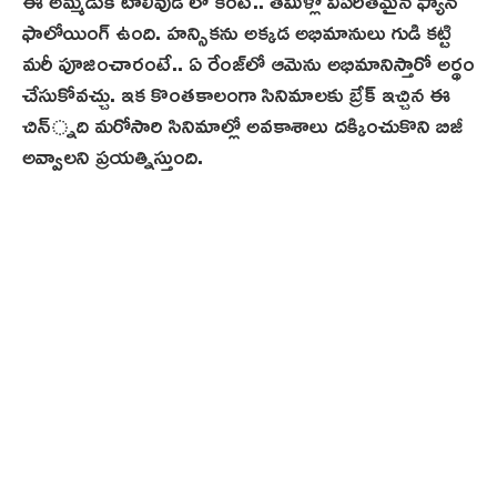
ఫాలోయింగ్ ఉంది. హన్సికను అక్కడ అభిమానులు గుడి కట్టి
మరీ పూజించారంటే.. ఏ రేంజ్‌లో ఆమెను అభిమానిస్తారో అర్థం
చేసుకోవచ్చు. ఇక కొంతకాలంగా సినిమాలకు బ్రేక్ ఇచ్చిన ఈ
చిన్్న‌ది మరోసారి సినిమాల్లో అవకాశాలు దక్కించుకొని బిజీ
అవ్వాలని ప్రయత్నిస్తుంది.