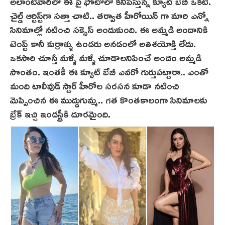
అలాంటివారిలో ఈ పై ఫోటోలో కనిపిస్తున్న క్యూట్ బేబీ ఒకటి.
చైల్డ్ ఆర్టిస్ట్‌గా సత్తా చాటి.. తర్వాత హీరోయిన్ గా మారి ఎన్నో
సినిమాల్లో నటించి సక్సెస్ అందుకుంది. ఈ అమ్మడి అందానికి
టెంప్ట్ కానీ కుర్రాళ్ళు ఉండరు అనడంలో అతిశయోక్తి లేదు.
ఒకసారి చూస్తే మళ్ళీ మళ్ళీ చూడాలనిపించే అందం అమ్మడి
సొంతం. ఇంతకీ ఈ క్యూట్ బేబీ ఎవరో గుర్తుపట్టారా.. ఎంతో
మంది టాలీవుడ్ స్టార్ హీరోల సరసన కూడా నటించి
మెప్పించిన ఈ ముద్దుగుమ్మ.. గత కొంతకాలంగా సినిమాలకు
బ్రేక్ ఇచ్చి ఇండస్ట్రీకి దూరమైంది.