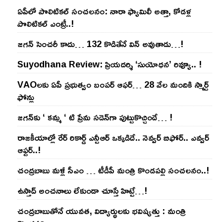
ఏపీలో పొలిటిక‌ల్ సంచ‌ల‌నం: నారా ఫ్యామిలీ అత్తా, కోడ‌ళ్ల
పొలిటికల్ ఎంట్రీ..!
జ‌గ‌న్ సెంచ‌రీ కాదు… 132 కొడితేనే విన్ అవుతాడు…!
Suyodhana Review: ప్రియదర్శి ‘సుయోధన’ రివ్యూ.. !
VAOల‌కు ఏపీ ప్ర‌భుత్వం బంప‌ర్ ఆఫ‌ర్‌… 28 వేల మందికి స్మార్ట్
ఫోన్లు
జ‌గ‌న్‌కు ‘ క‌మ్మ ‘ టి ప్రేమ స‌డెన్‌గా పుట్టుకొచ్చిందే… !
రాజ‌కీయాల్లో రేర్ రికార్డ్ ఎన్టీఆర్ ఒక్క‌డిదే.. నెవ్వ‌ర్ బిఫోర్‌.. ఎవ్వ‌ర్
ఆఫ్ట‌ర్‌..!
చంద్ర‌బాబు మ‌ళ్లీ సీఎం … టీడీపీ మంత్రి కొండ‌ప‌ల్లి సంచ‌ల‌నం..!
ఉస్తాద్ అంచ‌నాలు లేకుండా చూస్తే హిట్టే…!
చంద్ర‌బాబుతోనే యువ‌త‌, విద్యార్థుల‌కు భ‌విష్య‌త్తు : మంత్రి