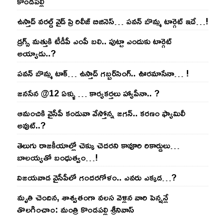
కొండ‌ప‌ల్లి
ఉస్తాద్ వ‌ర‌ల్డ్ వైడ్ ప్రి రిలీజ్ బిజినెస్‌… ప‌వ‌న్ బొమ్మ టార్గెట్ ఇదే…!
డ్రగ్స్ మత్తుకి టీడీపీ ఎంపీ బలి.. పుట్టా ఎందుకు టార్గెట్
అయ్యాడు..?
ప‌వ‌న్ బొమ్మ టాక్‌… ఉస్తాద్ గ‌బ్బ‌ర్‌సింగ్‌.. ఊర‌మాసేనా… !
జనసేన @12 ఏళ్ళు … కార్యకర్తలు హ్యాపీనా.. ?
ఆమంచికి వైసీపీ కండువా వేస్తోన్న జ‌గ‌న్‌.. క‌ర‌ణం ఫ్యామిలీ
అవుట్‌..?
తెలుగు రాజ‌కీయాల్లో చెక్కు చెద‌ర‌ని కావూరి రికార్డులు…
బాల‌య్యతో బంధుత్వం…!
విజ‌య‌వాడ వైసీపీలో గంద‌ర‌గోళం.. ఎవ‌రు ఎక్క‌డ‌…?
మృతి చెందిన, శాశ్వతంగా వలస వెళ్లిన వారి పెన్ష‌న్లే
తొల‌గించాం: మంత్రి కొండపల్లి శ్రీనివాస్