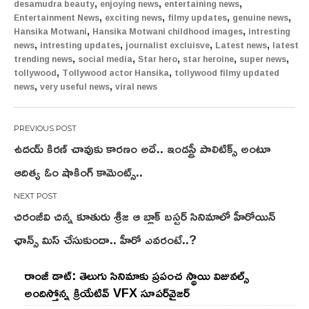
,
,
,
desamudra beauty
enjoying news
entertaining news
,
,
,
,
Entertainment News
exciting news
filmy updates
genuine news
,
,
Hansika Motwani
Hansika Motwani childhood images
intresting
,
,
,
,
news
intresting updates
journalist excluisve
Latest news
latest
,
,
,
,
,
trending news
social media
Star hero
star heroine
super news
,
,
tollywood
Tollywood actor Hansika
tollywood filmy updated
,
,
news
very useful news
viral news
Post
ఉదయ్ కిరణ్ చావుకు కారణం అదే.. ఇండస్ట్రీ పాలిటిక్స్ అంటూ
navigation
ఆదిత్య ఓం షాకింగ్ కామెంట్స్..
చిరంజీవి చిన్న కూతురు శ్రీజ ఆ బ్లాక్ బస్టర్ సినిమాలో హీరోయిన్
ఛాన్స్ మిస్ చేసుకుందా.. హీరో ఎవరంటే..?
రాంజీ డాట్: తెలుగు సినిమాకు ప్రపంచ స్థాయి విజువల్స్
అందిస్తోన్న క్రియేటివ్ VFX సూపర్‌వైజర్