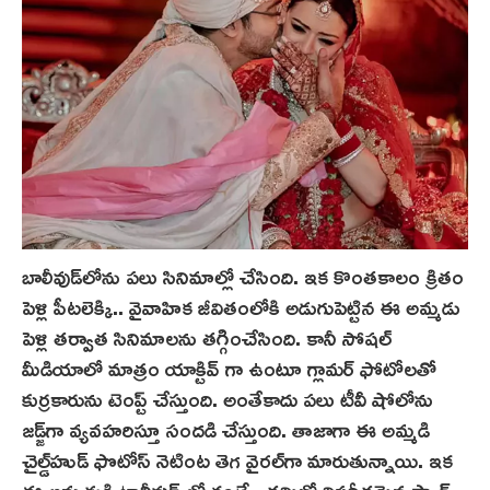
బాలీవుడ్‌లోను ప‌లు సినిమాల్లో చేసింది. ఇక కొంతకాలం క్రితం
పెళ్లి పీటలెక్కి.. వైవాహిక జీవితంలోకి అడుగుపెట్టిన ఈ అమ్మడు
పెళ్లి తర్వాత సినిమాలను తగ్గించేసింది. కానీ సోషల్
మీడియాలో మాత్రం యాక్టివ్ గా ఉంటూ గ్లామర్ ఫోటోలతో
కుర్రకారును టెంప్ట్ చేస్తుంది. అంతేకాదు పలు టీవీ షోలోను
జడ్జ్‌గా వ్యవహరిస్తూ సందడి చేస్తుంది. తాజాగా ఈ అమ్మడి
చైల్డ్‌హుడ్‌ ఫొటోస్ నెటింట‌ తెగ వైరల్‌గా మారుతున్నాయి. ఇక
ఈ అమ్మడుకి టాలీవుడ్ లో కంటే.. తమిళ్లో విపరీతమైన ఫ్యాన్