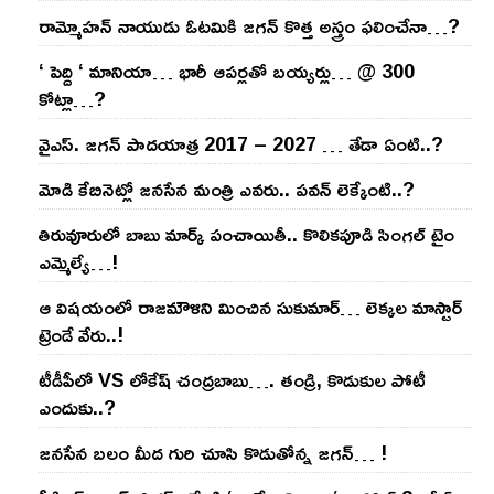
రామ్మోహ‌న్ నాయుడు ఓట‌మికి జ‌గ‌న్ కొత్త అస్త్రం ఫ‌లించేనా…?
‘ పెద్ది ‘ మానియా… భారీ ఆప‌ర్ల‌తో బ‌య్య‌ర్లు… @ 300
కోట్లా…?
వైఎస్‌. జ‌గ‌న్ పాద‌యాత్ర 2017 – 2027 … తేడా ఏంటి..?
మోడి కేబినెట్లో జ‌నసేన మంత్రి ఎవ‌రు.. ప‌వ‌న్ లెక్కేంటి..?
తిరువూరులో బాబు మార్క్ పంచాయితీ.. కొలిక‌పూడి సింగ‌ల్ టైం
ఎమ్మెల్యే…!
ఆ విష‌యంలో రాజ‌మౌళిని మించిన సుకుమార్‌… లెక్క‌ల మాస్టార్
ట్రెండే వేరు..!
టీడీపీలో VS లోకేష్ చంద్ర‌బాబు…. తండ్రి, కొడుకుల పోటీ
ఎందుకు..?
జ‌న‌సేన బ‌లం మీద గురి చూసి కొడుతోన్న జ‌గ‌న్‌… !