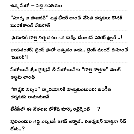
చిన్న హీరో – పెద్ద సహాయం
“సూర్య బి పాజిటివ్” చిత్ర టీజర్ లాంచ్ చేసిన‌ దర్శకులు కౌశిక్ –
మురళీకాంత్ దేవసోత్
భయానికి కొత్త నిర్వచనం ఒక డార్క్, డేంజరస్ హారర్ థ్రిల్లర్ ..!
జయశంకర్: ట్రెండ్‌ ఫాలో అవ్వడం కాదు.. ట్రెండ్‌ ముందే ఊహించే
‘విజనరీ’!
హీరోయిన్ శ్రీజ డైరెక్ష‌న్ & హీరోయిన్‌గా “కొత్త కొత్తగా” సాంగ్
ఆల్బమ్ లాంఛ్
“కార్మేని సెల్వం” హృదయానికి హత్తుకుంటుంది: సంగీత
దర్శకుడు రామానుజన్
టీడీపీలో ఈ నేత‌ల‌కు లోకేష్ మార్క్ రిటైర్మెంట్‌… ?
పులివెందుల గ‌డ్డ ఎప్ప‌ట‌కీ జ‌గ‌న్ అడ్డానే.. రిజ‌ర్వేష‌న్ మార్చినా సీన్
లేదు..?