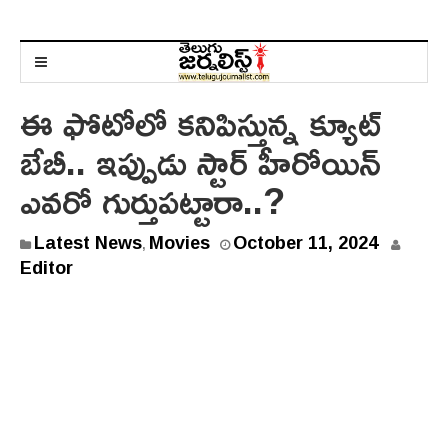
ఈ ఫోటోలో కనిపిస్తున్న క్యూట్
బేబీ.. ఇప్పుడు స్టార్ హీరోయిన్
ఎవరో గుర్తుపట్టారా..?
Latest News
Movies
October 11, 2024
,
Editor