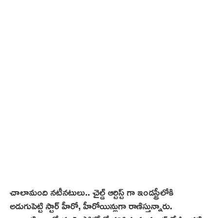
చాలామంది నటీనటులు.. చైల్డ్ ఆర్టిస్ట్ గా ఇండస్ట్రీలోకి
అడుగుపెట్టి స్టార్ హీరో, హీరోయిన్లుగా రాణిస్తున్నారు.